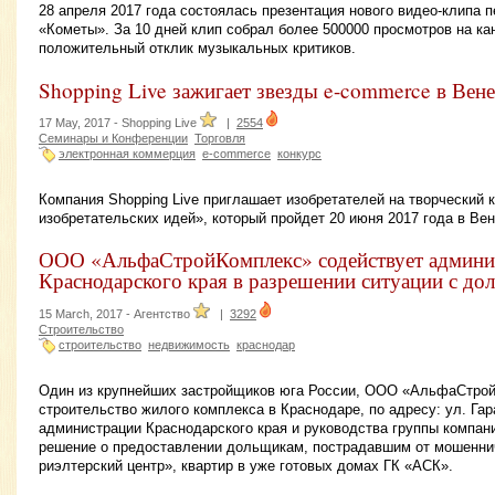
28 апреля 2017 года состоялась презентация нового видео-клипа 
«Кометы». За 10 дней клип собрал более 500000 просмотров на ка
положительный отклик музыкальных критиков.
Shopping Live зажигает звезды e-commerce в Вен
17 May, 2017 -
Shopping Live
|
2554
Семинары и Конференции
Торговля
электронная коммерция
e-commerce
конкурс
Компания Shopping Live приглашает изобретателей на творческий 
изобретательских идей», который пройдет 20 июня 2017 года в Вен
ООО «АльфаСтройКомплекс» содействует админи
Краснодарского края в разрешении ситуации с д
15 March, 2017 -
Агентство
|
3292
Строительство
строительство
недвижимость
краснодар
Один из крупнейших застройщиков юга России, ООО «АльфаСтрой
строительство жилого комплекса в Краснодаре, по адресу: ул. Га
администрации Краснодарского края и руководства группы компан
решение о предоставлении дольщикам, пострадавшим от мошенн
риэлтерский центр», квартир в уже готовых домах ГК «АСК».