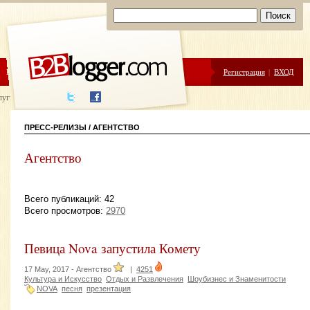
ЦЕНЫ
ПОМОЩЬ
Регистрация
|
ВХОД
луги написания
ПРЕСС-РЕЛИЗЫ / АГЕНТСТВО
Агентство
Всего публикаций: 42
Всего просмотров:
2970
Певица Nova запустила Комету
17 May, 2017 -
Агентство
|
4251
Культура и Искусство
Отдых и Развлечения
Шоубизнес и Знаменитости
NOVA
песня
презентация