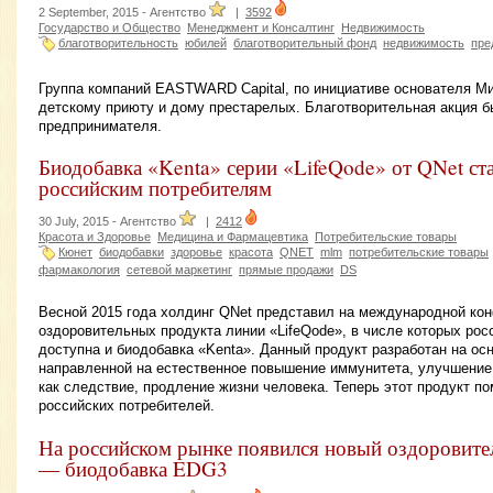
2 September, 2015 -
Агентство
|
3592
Государство и Общество
Менеджмент и Консалтинг
Недвижимость
благотворительность
юбилей
благотворительный фонд
недвижимость
пре
Группа компаний EASTWARD Capital, по инициативе основателя М
детскому приюту и дому престарелых. Благотворительная акция 
предпринимателя.
Биодобавка «Kenta» серии «LifeQode» от QNet ст
российским потребителям
30 July, 2015 -
Агентство
|
2412
Красота и Здоровье
Медицина и Фармацевтика
Потребительские товары
Кюнет
биодобавки
здоровье
красота
QNET
mlm
потребительские товары
фармакология
сетевой маркетинг
прямые продажи
DS
Весной 2015 года холдинг QNet представил на международной ко
оздоровительных продукта линии «LifeQode», в числе которых ро
доступна и биодобавка «Kenta». Данный продукт разработан на ос
направленной на естественное повышение иммунитета, улучшение 
как следствие, продление жизни человека. Теперь этот продукт п
российских потребителей.
На российском рынке появился новый оздоровит
— биодобавка EDG3