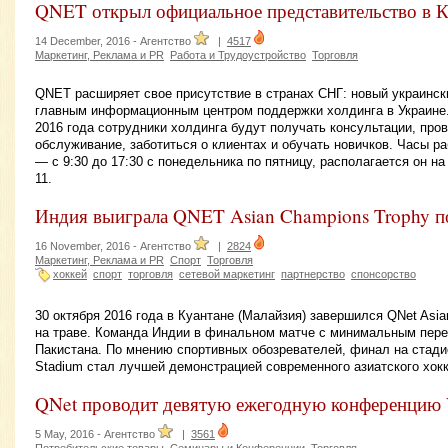
QNET открыл официальное представительство в К
14 December, 2016 -
Агентство
|
4517
Маркетинг, Реклама и PR
Работа и Трудоустройство
Торговля
QNET расширяет свое присутствие в странах СНГ: новый украинск
главным информационным центром поддержки холдинга в Украине.
2016 года cотрудники холдинга будут получать консультации, пр
обслуживание, заботиться о клиентах и обучать новичков. Часы 
— с 9:30 до 17:30 с понедельника по пятницу, располагается он н
11.
Индия выиграла QNET Asian Champions Trophy по
16 November, 2016 -
Агентство
|
2824
Маркетинг, Реклама и PR
Спорт
Торговля
хоккей
спорт
торговля
сетевой маркетинг
партнерство
спонсорство
30 октября 2016 года в Куантане (Малайзия) завершился QNet Asia
на траве. Команда Индии в финальном матче с минимальным пере
Пакистана. По мнению спортивных обозревателей, финал на стади
Stadium стал лучшей демонстрацией современного азиатского хокк
QNet проводит девятую ежегодную конференцию 
5 May, 2016 -
Агентство
|
3561
Потребительские товары
Семинары и Конференции
Торговля