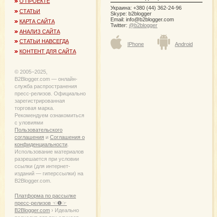
О ПРОЕКТЕ
Украина: +380 (44) 362-24-96
СТАТЬИ
Skype: b2blogger
Email:
info@b2blogger.com
КАРТА САЙТА
Twitter:
@b2blogger
АНАЛИЗ САЙТА
СТАТЬИ НАВСЕГДА
IPhone
Android
КОНТЕНТ ДЛЯ САЙТА
© 2005−2025,
B2Blogger.com — онлайн-
служба распространения
пресс-релизов. Официально
зарегистрированная
торговая марка.
Рекомендуем ознакомиться
с уловиями
Пользовательского
соглашения
и
Соглашения о
конфиденциальности
.
Использование материалов
разрешается при условии
ссылки (для интернет-
изданий — гиперссылки) на
B2Blogger.com.
Платформа по рассылке
пресс-релизов ☜❶☞
B2Blogger.com
› Идеально