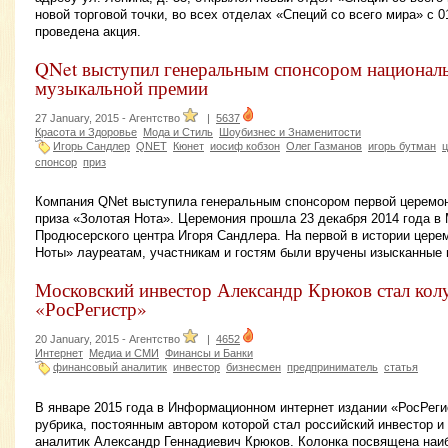
новой торговой точки, во всех отделах «Специй со всего мира» с 0
проведена акция.
QNet выступил генеральным спонсором национал
музыкальной премии
27 January, 2015 -
Агентство
|
5637
Красота и Здоровье
Мода и Стиль
Шоубизнес и Знаменитости
Игорь Сандлер
QNET
Кюнет
иосиф кобзон
Олег Газманов
игорь бутман
ц
спонсор
приз
Компания QNet выступила генеральным спонсором первой церемон
приза «Золотая Нота». Церемония прошла 23 декабря 2014 года в 
Продюсерского центра Игоря Сандлера. На первой в истории цере
Ноты» лауреатам, участникам и гостям были вручены изысканные 
Московский инвестор Александр Крюков стал кол
«РосРегистр»
20 January, 2015 -
Агентство
|
4652
Интернет
Медиа и СМИ
Финансы и Банки
финансовый аналитик
инвестор
бизнесмен
предприниматель
статья
В январе 2015 года в Информационном интернет издании «РосРеги
рубрика, постоянным автором которой стал российский инвестор 
аналитик Александр Геннадиевич Крюков. Колонка посвящена на