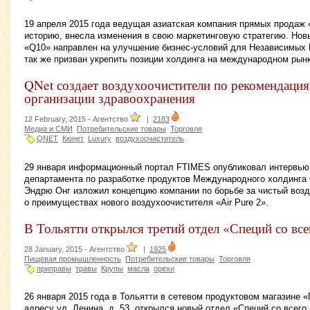
19 апреля 2015 года ведущая азиатская компания прямых продаж «
историю, внесла изменения в свою маркетинговую стратегию. Но
«Q10» направлен на улучшение бизнес-условий для Независимых 
так же призван укрепить позиции холдинга на международном рынк
QNet создает воздухоочистители по рекомендаци
организации здравоохранения
12 February, 2015 -
Агентство
|
2183
Медиа и СМИ
Потребительские товары
Торговля
QNET
Кюнет
Luxury
воздухоочиститель
29 января информационный портал FTIMES опубликовал интервью
департамента по разработке продуктов Международного холдинга 
Эндрю Онг изложил концепцию компании по борьбе за чистый возд
о преимуществах нового воздухоочистителя «Air Pure 2».
В Тольятти открылся третий отдел «Специй со вс
28 January, 2015 -
Агентство
|
1925
Пищевая промышленность
Потребительские товары
Торговля
приправы
травы
Крупы
масла
орехи
26 января 2015 года в Тольятти в сетевом продуктовом магазине 
адресу ул. Ленина, д. 53, открылся новый отдел «Специй со всего