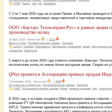
QNET
Кюнет
mlm
DS
малайзия
С 3 по 7 мая 2016 года на острове Пинанг в Малайзии проводится
сотрудников, независимых представителей и партнёров междунаро
ООО «Баухаус Технолоджи Рус» в рамках акции с
производство колец
15 April, 2016 -
Агентство
|
3213
Мода и Стиль
Потребительские товары
Торговля
золото
серебро
бриллианты
ювелирные украшения
акция
обручальные к
украшения
Swarovski
С марта и до осени 2016 года клиенты компании «Баухаус Техноло
изготовление колец по новым более выгодным ценам. Скидки на ус
QNet принята в Ассоциацию прямых продаж Индо
2 November, 2015 -
Агентство
|
3938
Государство и Общество
Потребительские товары
Торговля
QNET
Ассоциация прямых продаж
Кюнет
прямые продажи
mlm
электрон
В 2015 году в истории холдинга QNet произошло важное событие 
компания PT QN International Indonesia была принята в Ассоциац
(APLI). Торжественная церемония прошла в конференц-холле отел
Джакарте. Вручением сертификата APLI завершился непростой пут