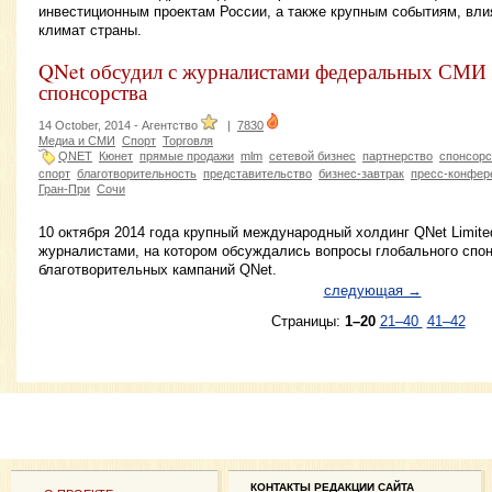
инвестиционным проектам России, а также крупным событиям, вл
климат страны.
QNet обсудил с журналистами федеральных СМИ 
спонсорства
14 October, 2014 -
Агентство
|
7830
Медиа и СМИ
Спорт
Торговля
QNET
Кюнет
прямые продажи
mlm
сетевой бизнес
партнерство
спонсорс
спорт
благотворительность
представительство
бизнес-завтрак
пресс-конфер
Гран-При
Сочи
10 октября 2014 года крупный международный холдинг QNet Limite
журналистами, на котором обсуждались вопросы глобального спо
благотворительных кампаний QNet.
следующая →
Страницы:
1–20
21–40
41–42
КОНТАКТЫ РЕДАКЦИИ САЙТА