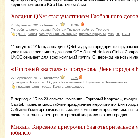
крупнейшем рынке Юго-Восточной Азии.
Холдинг QNet стал участником Глобального дог
25 September, 2015 -
Агентство
|
15264
Потребительские товары
Работа и Трудоустройство
Торговля
QNET
Кюнет
электронная коммерция
прямые продажи
mlm
DS
ООН
11 августа 2015 года холдинг QNet и другие предприятия группы к
участника глобального договора ООН (United Nations Global Compa
UNGC означает для всех компаний группы QI переход на новый ур
«Торговый квартал» отпраздновал День города в 
22 September, 2015 -
Агентство
|
2275
Культура и Искусство
Отдых и Развлечения
Шоубизнес и Знаменитости
праздник
день города
Калуга
домодедово
В период с 15 по 23 августа компания «Торговый Квартал», вхо
Capital, провела масштабные праздничные мероприятия Дня город
События были организованы силами компании и проводились на те
развлекательных центров «Торговый квартал» в этих городах.
Михаил Кирсанов приурочил благотворительное м
юбилею