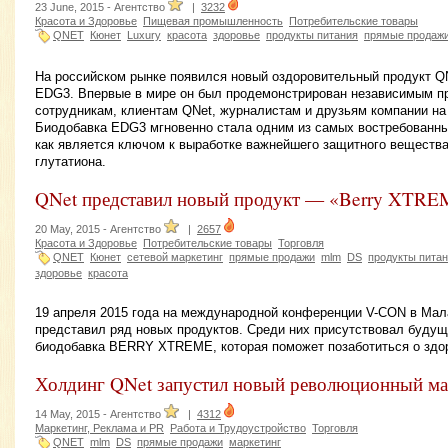
23 June, 2015 -
Агентство
|
3232
Красота и Здоровье
Пищевая промышленность
Потребительские товары
QNET
Кюнет
Luxury
красота
здоровье
продукты питания
прямые продаж
На российском рынке появился новый оздоровительный продукт QN
EDG3. Впервые в мире он был продемонстрирован независимым пр
сотрудникам, клиентам QNet, журналистам и друзьям компании на 
Биодобавка EDG3 мгновенно стала одним из самых востребованных
как является ключом к выработке важнейшего защитного веществ
глутатиона.
QNet представил новый продукт — «Berry XTR
20 May, 2015 -
Агентство
|
2657
Красота и Здоровье
Потребительские товары
Торговля
QNET
Кюнет
сетевой маркетинг
прямые продажи
mlm
DS
продукты пита
здоровье
красота
19 апреля 2015 года на международной конференции V-CON в Мал
представил ряд новых продуктов. Среди них присутствовал буду
биодобавка BERRY XTREME, которая поможет позаботиться о здор
Холдинг QNet запустил новый революционный ма
14 May, 2015 -
Агентство
|
4312
Маркетинг, Реклама и PR
Работа и Трудоустройство
Торговля
QNET
mlm
DS
прямые продажи
маркетинг