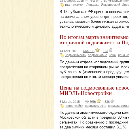
22 October, 2015 —
IR-агентство «FlashComm»
тца
техаудит
Лупашко
Ярышевский
Инве
В 18 субъектах РФ принято специализ
на региональном уровне для проектов
устанавливается более низкая стоимо
технологического и ценового аудита, 
По итогам марта значительн
вторичной недвижимости По
14 April, 2015 —
МИЭЛЬ
|
167
недвижимость
подмосковье
цены
цена н
По данным отдела исследований груп
предложения на вторичном рынке Моско
руб. за кв. м (изменение к предыдуще
предложения по итогам месяца увеличи
Цены на подмосковные новос
МИЭЛЬ-Новостройки
3 March, 2015 —
МИЭЛЬ
|
336
новостройки
недвижимость
продажа жиль
По данным аналитического отдела ко
Московской области в пределах 30 км 
сегментах. По сравнению с последним
за два зимних месяца составил 3,1 %.