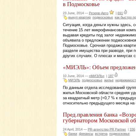
в Подмосковье
23 June, 2014 —
Резерв-Авто
|
691
выкуп квартир
подмосковье
как быстро п
Ситуация, когда деньги нужны здесь, 
течение 15 лет микрофинансовая комп
выдавая кредиты под залог недвижимо
объявила о предложении подмосковному
Подмосковье. Срочная продажа кварти
разделе имущества при разводе, при п
других случаях. О плюсах и минусах с
«МИЭЛЬ»: Объем предложени
10 June, 2014 —
«МИЭЛЬ»
|
187
МИЭЛЬ
подмосковье
жилье
недвижимост
По данным отдела исследований групп
жилья Московской области средняя уд
за квадратный метр (+0,7 % к преды
относительно предыдущего месяца на 
Пред.правления банка «Возро
губернатором Московской об
24 April, 2014 —
PR-агентство PR Partner
|
336
банки
финансы
встреча
подмосковье