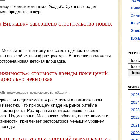
Услу
артиру в жилом комплексе Усадьба Суханово, ждал
Фина
или продлить конкурс.
Хими
а Вилладж» завершено строительство новых
Шоуб
Энер
Юрид
т Москвы по Пятницкому шоссе коттеджном поселке
РЕГИО
ию новые объекты инфраструктуры. В поселке проложены
остроена новая детская площадка.
жимость»: стоимость аренды помещений
 довольно невысокая
АРХИВ
ЭЛЬ
подмосковье
недвижимость
общепит
2025
ческая недвижимость» рассказали о подмосковном
2024
 известно, что при общем спаде на рынке ритейла
2023
 темпы роста. Ресторанные сети расширяют свое
вают Подмосковье. Московская область, сопоставимая с
2022
ктивности, привлекает рестораторов меньшим уровнем
2021
 аренды.
2020
дит новую услугу: срочный выкуп квартир