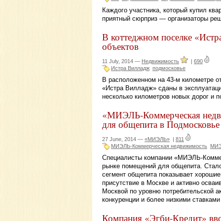
Каждого участника, который купил кв
приятный сюрприз — организаторы реш
В коттеджном поселке «Истр
объектов
11 July, 2014 —
Недвижимость
|
690
Истра Вилладж
подмосковье
В расположенном на 43-м километре о
«Истра Вилладж» сданы в эксплуатац
несколько километров новых дорог и п
«МИЭЛЬ-Коммерческая недви
для общепита в Подмосковье
27 June, 2014 —
«МИЭЛЬ»
|
811
МИЭЛЬ-Коммерческая недвижимость
МИ
Специалисты компании «МИЭЛЬ-Коммер
рынке помещений для общепита. Стало
сегмент общепита показывает хорошие
присутствие в Москве и активно осваи
Москвой по уровню потребительской а
конкуренции и более низкими ставками
Компания «Эгби-Кредит» вво