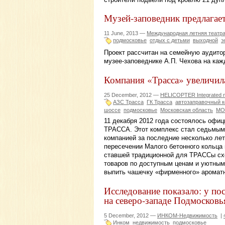
Музей-заповедник предлагает
11 June, 2013 —
Международная летняя театр
подмосковье
отдых с детьми
выходной
э
Проект рассчитан на семейную аудито
музее-заповеднике А.П. Чехова на каж
Компания «Трасса» увеличил
25 December, 2012 —
HELICOPTER Integrated ma
АЗС Трасса
ГК Трасса
автозаправочный 
шоссе
подмосковье
Московская область
МО
11 декабря 2012 года состоялось офи
ТРАССА. Этот комплекс стал седьмым 
компанией за последние несколько лет
пересечении Малого бетонного кольца
ставшей традиционной для ТРАССы сх
товаров по доступным ценам и уютным 
выпить чашечку «фирменного» ароматн
Исследование показало: у по
на северо-западе Подмосковь
5 December, 2012 —
ИНКОМ-Недвижимость
|
Инком
недвижимость
подмосковье