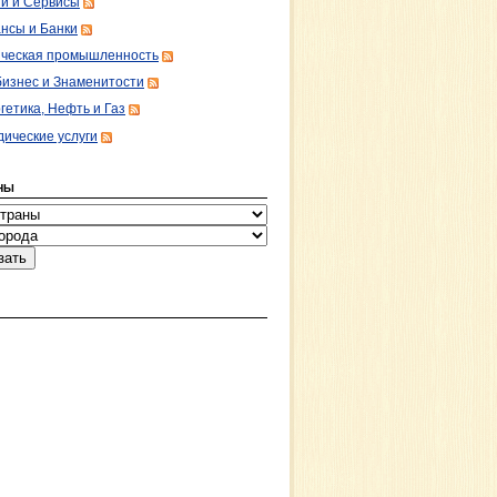
ги и Сервисы
нсы и Банки
ческая промышленность
изнес и Знаменитости
гетика, Нефть и Газ
ические услуги
НЫ