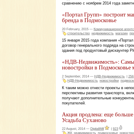
сравнению с ноябрем 2014 года заметн
«Портал Групп» построит ма
бренда в Подмосковье
20 February, 2015 —
Коммуникационное агентс
строительство
недвижимость
магазин
пр
15 января 2015 года компания «Портал
договор генерального подряда на стро
здания под продуктовый дискаунтер Pl
«НДВ-Недвижимость»: Самые
новостройки в Подмосковье 
2 September, 2014 —
НДВ-Недвижимость
|
256
НДВ-Недвижимость
новостройки
подмоск
К таким можно отнести проекты в непо
перспективы развития транспорта, вкл
получают дополнительные конкурентны
покупателей.
Акция продлена: еще больше
Усадьба Суханово
22 August, 2014 —
DigitalWill
|
923
ЖК
недвижимость
подмосковье
новостро