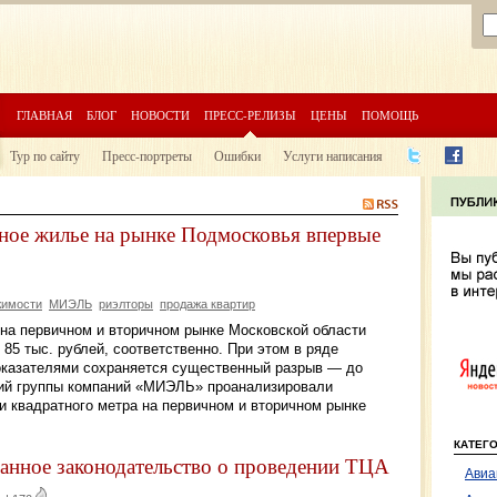
ГЛАВНАЯ
БЛОГ
НОВОСТИ
ПРЕСС-РЕЛИЗЫ
ЦЕНЫ
ПОМОЩЬ
Тур по сайту
Пресс-портреты
Ошибки
Услуги написания
ное жилье на рынке Подмосковья впервые
жимости
МИЭЛЬ
риэлторы
продажа квартир
 на первичном и вторичном рынке Московской области
 85 тыс. рублей, соответственно. При этом в ряде
оказателями сохраняется существенный разрыв — до
ий группы компаний «МИЭЛЬ» проанализировали
и квадратного метра на первичном и вторичном рынке
КАТЕГ
анное законодательство о проведении ТЦА
Авиа