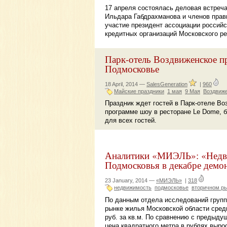
17 апреля состоялась деловая встреча
Ильдара Габдрахманова и членов прави
участие президент ассоциации российс
кредитных организаций Московского ре
Парк-отель Воздвиженское п
Подмосковье
18 April, 2014 —
SalesGeneration
|
960
Майские праздники
1 мая
9 Мая
Воздвиж
Праздник ждет гостей в Парк-отеле Воз
программе шоу в ресторане Le Dome, бе
для всех гостей.
Аналитики «МИЭЛЬ»: «Недви
Подмосковья в декабре демо
23 January, 2014 —
«МИЭЛЬ»
|
318
недвижимость
подмосковье
вторичном р
По данным отдела исследований групп
рынке жилья Московской области сред
руб. за кв.м. По сравнению с предыду
цена квадратного метра в рублях выро