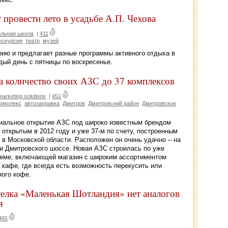
 провести лето в усадьбе А.П. Чехова
альная школа
|
411
кскурсия
театр
музей
рию и предлагает разные программы активного отдыха в
дый день с пятницы по воскресенье.
а количество своих АЗС до 37 комплексов
rketing solutions
|
451
комплекс
автозаправка
Дмитров
Дмитровский район
Дмитровское
циальное открытие АЗС под широко известным брендом
открытым в 2012 году и уже 37-м по счету, построенным
 в Московской области. Расположен он очень удачно – на
 и Дмитровского шоссе. Новая АЗС строилась по уже
еме, включающей магазин с широким ассортиментом
кафе, где всегда есть возможность перекусить или
ого кофе.
селка «Маленькая Шотландия» нет аналогов
я
465