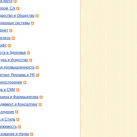
 и Мото
пром, С/х
дарство и Общество
нерные системы
рнет
железо
софт
ота и Здоровье
тура и Искусство
ая промышленность
етинг, Реклама и PR
иностроение
а и СМИ
цина и Фармацевтика
джмент и Консалтинг
ллургия
 и Стиль
ижимость
зование и Наука