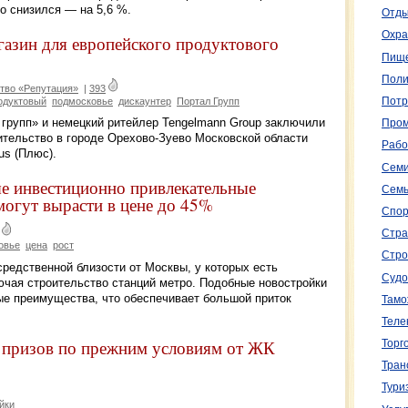
о снизился — на 5,6 %.
Отды
Охра
газин для европейского продуктового
Пище
Поли
тво «Репутация»
|
393
одуктовый
подмосковье
дискаунтер
Портал Групп
Потр
 групп» и немецкий ритейлер Tengelmann Group заключили
Пром
ительство в городе Орехово-Зуево Московской области
Рабо
us (Плюс).
Семи
 инвестиционно привлекательные
Семь
могут вырасти в цене до 45%
Спор
Стра
овье
цена
рост
Стро
средственной близости от Москвы, у которых есть
Судо
ючая строительство станций метро. Подобные новостройки
е преимущества, что обеспечивает большой приток
Тамо
Теле
 призов по прежним условиям от ЖК
Торг
Тран
Тури
йки