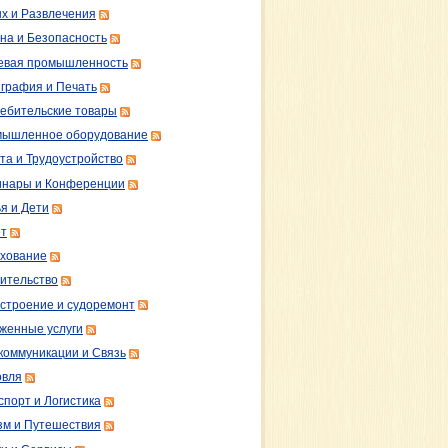
х и Развлечения
на и Безопасность
вая промышленность
графия и Печать
ебительские товары
ышленное оборудование
та и Трудоустройство
нары и Конференции
я и Дети
т
хование
ительство
строение и судоремонт
женные услуги
коммуникации и Связь
овля
спорт и Логистика
зм и Путешествия