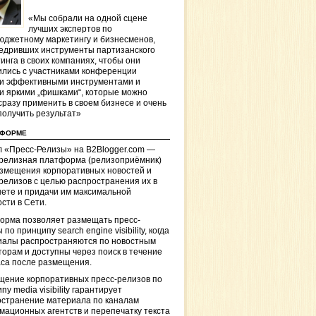
«Мы собрали на одной сцене
лучших экспертов по
джетному маркетингу и бизнесменов,
едривших инструменты партизанского
инга в своих компаниях, чтобы они
лись с участниками конференции
и эффективными инструментами и
и яркими „фишками“, которые можно
сразу применить в своем бизнесе и очень
получить результат»
ТФОРМЕ
 «Пресс-Релизы» на B2Blogger.com —
-релизная платформа (релизоприёмник)
азмещения корпоративных новостей и
релизов с целью распространения их в
ете и придачи им максимальной
сти в Сети.
орма позволяет размещать пресс-
 по принципу search engine visibility, когда
иалы распространяются по новостным
торам и доступны через поиск в течение
са после размещения.
щение корпоративных пресс-релизов по
пу media visibility гарантирует
остранение материала по каналам
ационных агентств и перепечатку текста