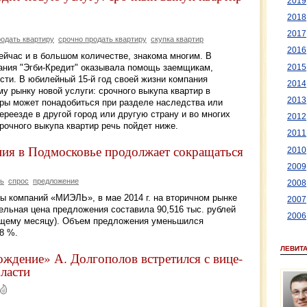
2019
2018
2017
родать квартиру
срочно продать квартиру
скупка квартир
2016
сейчас и в большом количестве, знакома многим. В
ания "Эгби-Кредит" оказывала помощь заемщикам,
2015
сти. В юбилейный 15-й год своей жизни компания
2014
 рынку новой услуги: срочного выкупа квартир в
2013
ры может понадобиться при разделе наследства или
ереезде в другой город или другую страну и во многих
2012
рочного выкупа квартир речь пойдет ниже.
2011
я в Подмосковье продолжает сокращаться
2010
2009
ь
спрос
предложение
2008
ы компаний «МИЭЛЬ», в мае 2014 г. на вторичном рынке
2007
ельная цена предложения составила 90,516 тыс. рублей
2006
дущему месяцу). Объем предложения уменьшился
8 %.
ЛЕВИТ
ждение» А. Долгополов встретился с вице-
ласти