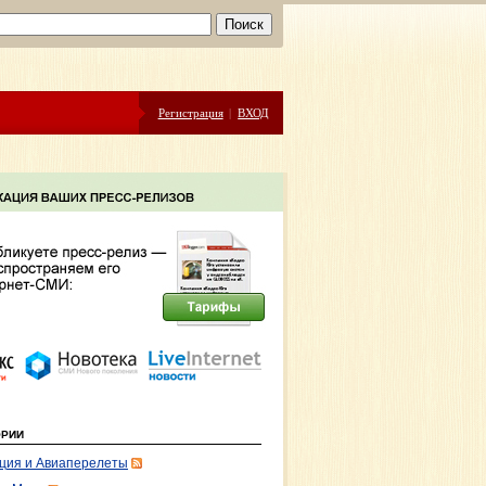
Регистрация
|
ВХОД
ОРИИ
ция и Авиаперелеты