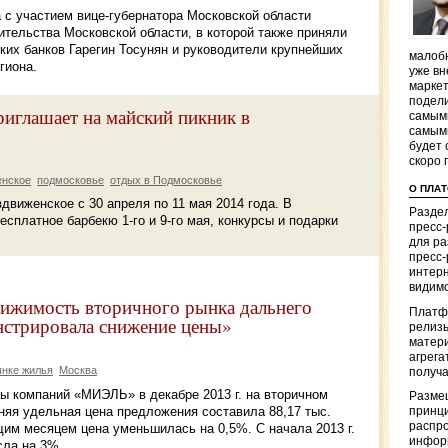
 с участием вице-губернатора Московской области
тельства Московской области, в которой также приняли
ких банков Гарегин Тосунян и руководители крупнейших
малобю
гиона.
уже вн
маркет
подели
риглашает на майский пикник в
самым
самым
будет 
скоро 
енское
подмосковье
отдых в Подмосковье
О ПЛА
движенское с 30 апреля по 11 мая 2014 года. В
Раздел
сплатное барбекю 1-го и 9-го мая, конкурсы и подарки
пресс
для р
пресс-
интерн
видимо
жимость вторичного рынка дальнего
Платф
нстрировала снижение цены»
релизы
матер
агрега
ынке жилья
Москва
получа
ы компаний «МИЭЛЬ» в декабре 2013 г. на вторичном
Разме
няя удельная цена предложения составила 88,17 тыс.
принци
распр
щим месяцем цена уменьшилась на 0,5%. С начала 2013 г.
информ
сла на 3%.