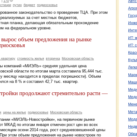
|
170
Авто
стиции
путин
бюджет
подмосковье
Агро
ированное законодательство о проведении ТЦА. При этом
Госу
, реализуемых за счет местных бюджетов,
стная планка, делающая обязательным прохождение
Инже
чем на федеральном уровне.
Инте
о вырос объем предложения на рынке
ИТ: 
дмосковья
ИТ: 
Крас
а квартиру
стоимость жилья
вторичка
Московская область
Куль
пы компаний «МИЭЛЬ» средняя удельная цена
Легк
вской области по итогам марта составила 95,444 тыс.
Марк
му месяцу находится в пределах погрешности). Объем
лся на 8 % и составил 42,7 тыс. квартир.
Маш
Меди
тройки продолжают стремительно расти —
Меди
Мене
Мета
я
цены на жилье
подмосковье
Московская область
мпании «МИЭЛЬ-Новостройки», на первичном рынке
Мода
от МКАД по итогам января отмечен рост цен во всех
Недв
 месяцем осени 2014 года, рост средневзвешенной цены
Обра
 При этом объем предложения на рынке новостроек по