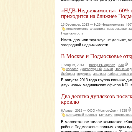
«НДВ-Недвижимость»: 60% п
приходится на ближнее Подм
13 December, 2013 —
НДВ-Недвижимость
|
60
недвижимость
аналитика
подмосковье
за
Недвижимость
Иметь дом или таунхаус не дальше, че
загородной недвижимости
В Москве и Подмосковье от
19 August, 2013 —
Boring PR Agency
|
830
королев
Долгопрудный
Химки
Новые мед
Люберцы
медицина
анализы
лабораторные и
В августе 2013 года группа клинико-д
двух новых медицинских офисов KDL в
Два десятка дуплексов посел
кровлю
6 August, 2013 —
ООО «Монтос-Дом»
|
728
коттеджный поселок
таунхаус
подмосков
В малоэтажном жилом комплексе «Кня
районе Подмосковья полным ходом иде
строители подвели под кровлю 21 дуп