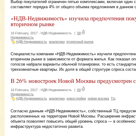
Выбор покупателей ограничен пятью комплексами, включая один с
составляет порядка 4% от общего объема предложения в данном с
«НДВ-Недвижимость» изучила предпочтения поку
вторичном рынке
16 February, 2017 -
НДВ-Недвижимость
|
58
Недвижимость
НДВ-Недвижимость
аналитика
вторичный рынок
Специалисты компании «НДВ-Недвижимость» изучили предпочтения
вторичном рынке в зависимости от формата жилья. Как показал on
голосов набрали варианты обычной планировки, то есть стандарт
трехкомнатные квартиры. Их доля в общей структуре спроса сост
В 26% новостроек Новой Москвы предусмотрен 
16 February, 2017 -
НДВ-Недвижимость
|
69
Недвижимость
НДВ-Недвижимость
аналитика
новостройки
новая москва
ТЦ
Согласно данным «НДВ-Недвижимость», собственный ТЦ предусмо
расположенных на территории Новой Москвы. Расширение инфраст
объекта позволяет повысить общий уровень спроса — в особеннос
инфраструктура недостаточно развита.