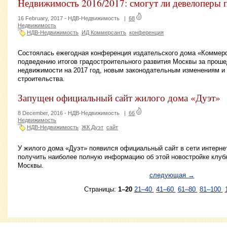
Недвижимость 2016/2017: смогут ли девелоперы 
16 February, 2017 -
НДВ-Недвижимость
|
68
Недвижимость
НДВ-Недвижимость
ИД Коммерсантъ
конференция
Состоялась ежегодная конференция издательского дома «Коммер
подведению итогов градостроительного развития Москвы за проше
недвижимости на 2017 год, новым законодательным изменениям и
строительства.
Запущен официальный сайт жилого дома «Дуэт»
8 December, 2016 -
НДВ-Недвижимость
|
66
Недвижимость
НДВ-Недвижимость
ЖК Дуэт
сайт
У жилого дома «Дуэт» появился официальный сайт в сети интернет
получить наиболее полную информацию об этой новостройке клуб
Москвы.
следующая →
Страницы:
1–20
21–40
41–60
61–80
81–100