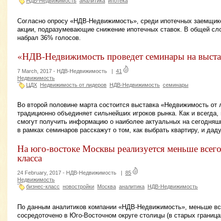
НДВ-Недвижимость
аналитика
ипотека
Согласно опросу «НДВ-Недвижимость», среди ипотечных заемщик
акции, подразумевающие снижение ипотечных ставок. В общей сл
набрал 36% голосов.
«НДВ-Недвижимость проведет семинары на выст
7 March, 2017 -
НДВ-Недвижимость
|
41
Недвижимость
ЦДХ
Недвижимость от лидеров
НДВ-Недвижимость
семинары
Во второй половине марта состоится выставка «Недвижимость от 
традиционно объединяет сильнейших игроков рынка. Как и всегда,
смогут получить информацию о наиболее актуальных на сегодняшн
в рамках семинаров расскажут о том, как выбрать квартиру, и дад
На юго-востоке Москвы реализуется меньше всего
класса
24 February, 2017 -
НДВ-Недвижимость
|
85
Недвижимость
бизнес-класс
новостройки
Москва
аналитика
НДВ-Недвижимость
По данным аналитиков компании «НДВ-Недвижимость», меньше все
сосредоточено в Юго-Восточном округе столицы (в старых границах