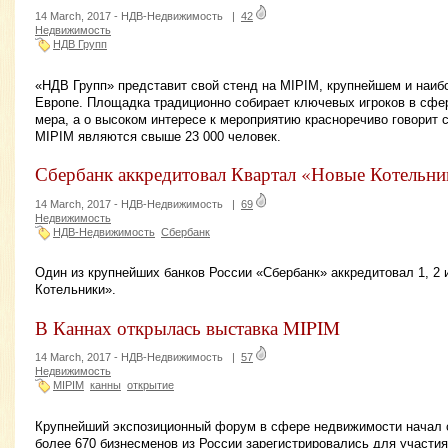
14 March, 2017 -
НДВ-Недвижимость
|
42
Недвижимость
НДВ Групп
«НДВ Групп» представит свой стенд на MIPIM, крупнейшем и наиб
Европе. Площадка традиционно собирает ключевых игроков в сфе
мера, а о высоком интересе к мероприятию красноречиво говорит 
MIPIM являются свыше 23 000 человек.
Сбербанк аккредитовал Квартал «Новые Котельни
14 March, 2017 -
НДВ-Недвижимость
|
69
Недвижимость
НДВ-Недвижимость
Сбербанк
Один из крупнейших банков России «Сбербанк» аккредитовал 1, 2 
Котельники».
В Каннах открылась выставка MIPIM
14 March, 2017 -
НДВ-Недвижимость
|
57
Недвижимость
MIPIM
канны
открытие
Крупнейший экспозиционный форум в сфере недвижимости начал с
более 670 бизнесменов из России зарегистрировались для участия