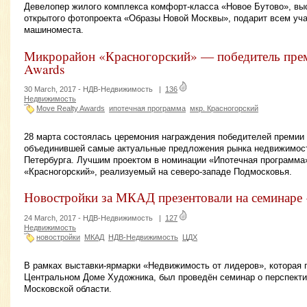
Девелопер жилого комплекса комфорт-класса «Новое Бутово», в
открытого фотопроекта «Образы Новой Москвы», подарит всем уча
машиноместа.
Микрорайон «Красногорский» — победитель прем
Awards
30 March, 2017 -
НДВ-Недвижимость
|
136
Недвижимость
Move Realty Awards
ипотечная программа
мкр. Красногорский
28 марта состоялась церемония награждения победителей премии 
объединившей самые актуальные предложения рынка недвижимост
Петербурга. Лучшим проектом в номинации «Ипотечная программа»
«Красногорский», реализуемый на северо-западе Подмосковья.
Новостройки за МКАД презентовали на семинар
24 March, 2017 -
НДВ-Недвижимость
|
127
Недвижимость
новостройки
МКАД
НДВ-Недвижимость
ЦДХ
В рамках выставки-ярмарки «Недвижимость от лидеров», которая п
Центральном Доме Художника, был проведён семинар о перспекти
Московской области.