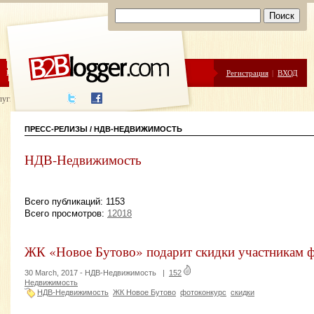
ЦЕНЫ
ПОМОЩЬ
Регистрация
|
ВХОД
луги написания
ПРЕСС-РЕЛИЗЫ / НДВ-НЕДВИЖИМОСТЬ
НДВ-Недвижимость
Всего публикаций: 1153
Всего просмотров:
12018
ЖК «Новое Бутово» подарит скидки участникам 
30 March, 2017 -
НДВ-Недвижимость
|
152
Недвижимость
НДВ-Недвижимость
ЖК Новое Бутово
фотоконкурс
скидки