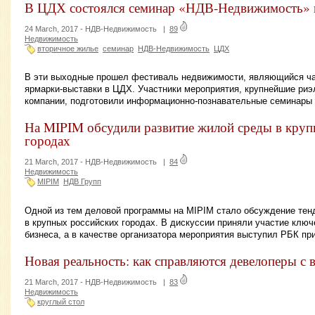
В ЦДХ состоялся семинар «НДВ-Недвижимость» 
24 March, 2017 -
НДВ-Недвижимость
|
89
Недвижимость
вторичное жилье
семинар
НДВ-Недвижимость
ЦДХ
В эти выходные прошел фестиваль недвижимости, являющийся ч
ярмарки-выставки в ЦДХ. Участники мероприятия, крупнейшие риэ
компании, подготовили информационно-познавательные семинары 
На MIPIM обсудили развитие жилой среды в круп
городах
21 March, 2017 -
НДВ-Недвижимость
|
84
Недвижимость
MIPIM
НДВ Групп
Одной из тем деловой программы на MIPIM стало обсуждение тен
в крупных российских городах. В дискуссии приняли участие клю
бизнеса, а в качестве организатора мероприятия выступил РБК п
Новая реальность: как справляются девелоперы с
21 March, 2017 -
НДВ-Недвижимость
|
83
Недвижимость
круглый стол