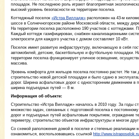
площадок. Не последнюю роль играют благоприятная экологическа
высокий уровень безопасности на территории поселка.
Коттеджный поселок
«Истра Вилладж»
расположен на 43-м киломе
шоссе в Солнечногорском районе Московской области, между дер
На территории поселка расположено 190 участков с коттеджами. П
Каждый коттедж газифицирован, снабжен канализационными сист
электросети для каждого участка с домом составляет 10 кВт.
Поселок имеет развитую инфраструктуру, включающую в себя гос
автомобилей, детские, баскетбольную и футбольную площадки. Н
территории поселка функционирует уличное освещение, осуществ
массива.
Уровень комфорта для жильцов поселка постоянно растет. Не так 
строительство новой детской площадки и было сдано в эксплуата
дорог. Ширина асфальтовых дорог с односторонним движением в п
ширина подъездных путей — 8 м.
Информация об объекте:
Строительство «Истра Вилладж» началось в 2010 году. За годы с
множество задач, связанных с подготовкой поселка к постоянном
дорог и подъездных путей асфальтовым покрытием, ограждение те
периметру, строительство объектов инфраструктуры и многое друг
Со схемой раположения домой в поселке и степенью реализации 
ознакомиться, воспользовавшись ссылкой
http://www.istraposelok.r