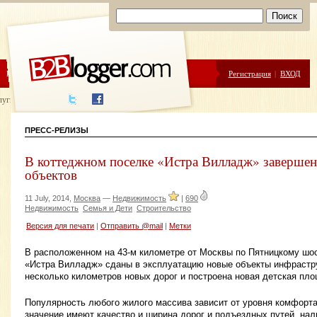
ЦЕНЫ
ПОМОЩЬ
Регистрация
|
ВХОД
луги написания
ПРЕСС-РЕЛИЗЫ
В коттеджном поселке «Истра Вилладж» завершен
объектов
11 July, 2014,
Москва
—
Недвижимость
|
690
Недвижимость
Семья и Дети
Строительство
Версия для печати
|
Отправить @mail
|
Метки
В расположенном на 43-м километре от Москвы по Пятницкому шо
«Истра Вилладж» сданы в эксплуатацию новые объекты инфрастр
несколько километров новых дорог и построена новая детская пл
Популярность любого жилого массива зависит от уровня комфорт
значение имеют качество и ширина дорог и подъездных путей, нал