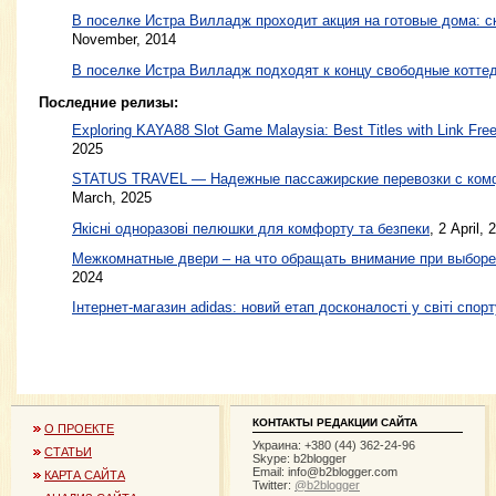
В поселке Истра Вилладж проходит акция на готовые дома: ск
November, 2014
В поселке Истра Вилладж подходят к концу свободные котте
Последние релизы:
Exploring KAYA88 Slot Game Malaysia: Best Titles with Link Free
2025
STATUS TRAVEL — Надежные пассажирские перевозки с ком
March, 2025
Якісні одноразові пелюшки для комфорту та безпеки
, 2 April, 
Межкомнатные двери – на что обращать внимание при выборе
2024
Інтернет-магазин adidas: новий етап досконалості у світі спорт
КОНТАКТЫ РЕДАКЦИИ САЙТА
О ПРОЕКТЕ
Украина: +380 (44) 362-24-96
СТАТЬИ
Skype: b2blogger
Email:
info@b2blogger.com
КАРТА САЙТА
Twitter:
@b2blogger