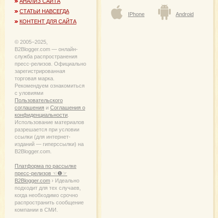
АНАЛИЗ САЙТА
СТАТЬИ НАВСЕГДА
IPhone
Android
КОНТЕНТ ДЛЯ САЙТА
© 2005−2025,
B2Blogger.com — онлайн-
служба распространения
пресс-релизов. Официально
зарегистрированная
торговая марка.
Рекомендуем ознакомиться
с уловиями
Пользовательского
соглашения
и
Соглашения о
конфиденциальности
.
Использование материалов
разрешается при условии
ссылки (для интернет-
изданий — гиперссылки) на
B2Blogger.com.
Платформа по рассылке
пресс-релизов ☜❶☞
B2Blogger.com
› Идеально
подходит для тех случаев,
когда необходимо срочно
распространить сообщение
компании в СМИ.