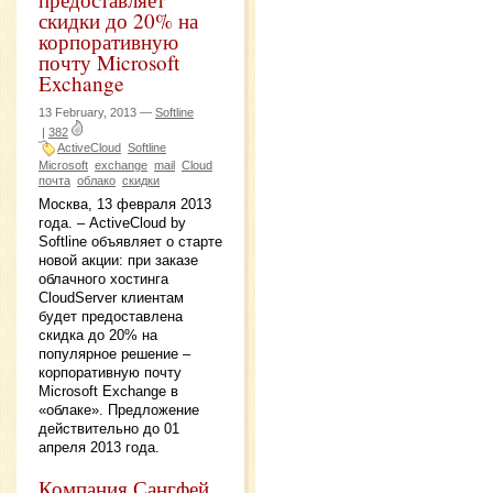
скидки до 20% на
корпоративную
почту Microsoft
Exchange
13 February, 2013 —
Softline
|
382
ActiveCloud
Softline
Microsoft
exchange
mail
Cloud
почта
облако
скидки
Москва, 13 февраля 2013
года. – ActiveCloud by
Softline объявляет о старте
новой акции: при заказе
облачного хостинга
CloudServer клиентам
будет предоставлена
скидка до 20% на
популярное решение –
корпоративную почту
Microsoft Exchange в
«облаке». Предложение
действительно до 01
апреля 2013 года.
Компания Сангфей