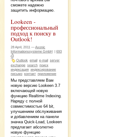
сможете надежно
защитить информацию.
Lookeen -
профессиональный
подход к поиску в
Outlook!
28 April, 2011 —
Axonic
Informationssysteme GmbH
|
693
Outlook
email
e-mail
server
exchange
search
поиск
индексация
индексирование
письмо
контакт
приложение
Мы представляем Вам
новую версию Lookeen 3.7
включающей новую
функцию Realtime Indexing.
Наряду с полной
совместимостью 64 bit,
улучшением обслуживания
и добавлением на панели
значка Quick-Load, Lookeen
предлагает абсолютно
новую функцию