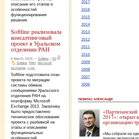
2017
описание его этапов и
особенностей
2016
функционирования
2015
решения.
2014
Softline реализовала
2013
консалтинговый
2012
проект в Уральском
2011
отделении РАН
2010
6 March, 2015 —
Softline
|
50
2009
Softline
РАН
Microsoft
exchange
Lync
2008
Softline подготовила план
2007
проекта по миграции
2006
системы обмена
сообщениями Уральского
отделения РАН на
ЛЕВИТАС АЛЕКСАНДР
платформу Microsoft
Exchange 2013. Заказчику
«Партизанский 
было предоставлено
2017»: открыт 
техническое обоснование
организацию т
проекта с разбивкой на
этапы и описанием
функциональных
«Мы собрали на одн
особенностей
лучших экспертов п