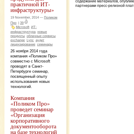
содержание материалов, опубли
практичной ИТ-
партнерами пресс-релизной пла
инфраструктуры»
19 November, 2014 —
Поликом
Про
|
39
Microsoft
ИТ-
инфраструктура
новые
продукты
облачные сервисы
exchange
Lynс
аудит
лицензирование
семинары
26 ноября 2014 года
компания «Поликом Про»
совместно с Microsoft
проводят в Санкт-
Петербурге семинар,
посвященный опыту
использования новых
технологий.
Компания
«Поликом Про»
проведет семинар
«Организация
корпоративного
документооборота
на базе технологий