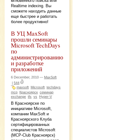
мгновенного поиска или
Realtime indexing. Вы
сможете находить данные
еще быстрее и работать
более продуктивно!
В УЦ MaxSoft
прошли семинары
Microsoft TechDays
по
администрированию
и разработке
приложений
6 December, 2010 —
MaxSoft
|
544
maxsoft
Microsoft
techdays
mcp
Красноярск
семинар
exchange
tfs
vs
Hyper-V
В Красноярске по
инициативе Microsoft,
компании MaxSoft и
Красноярского Клуба
сертифицированных
специалистов Microsoft
(MCP-Club Красноярск)