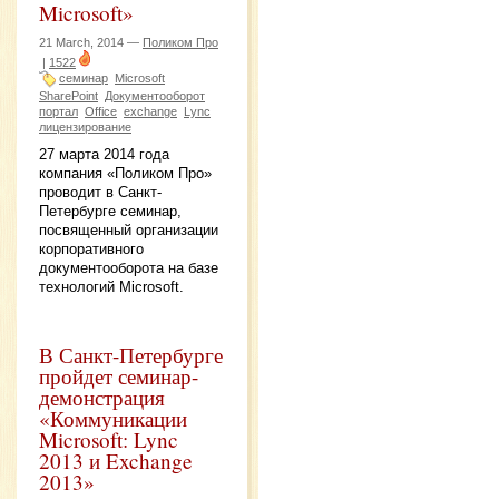
Microsoft»
21 March, 2014 —
Поликом Про
|
1522
семинар
Microsoft
SharePoint
Документооборот
портал
Office
exchange
Lync
лицензирование
27 марта 2014 года
компания «Поликом Про»
проводит в Санкт-
Петербурге семинар,
посвященный организации
корпоративного
документооборота на базе
технологий Microsoft.
В Санкт-Петербурге
пройдет семинар-
демонстрация
«Коммуникации
Microsoft: Lync
2013 и Exchange
2013»