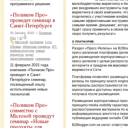
программного решения.
малобюджетному маркетингу и би
уже внедривших инструменты пар
маркетинга в своих компаниях, чт
«Поликом Про»
поделились с участниками конфе
проведет семинар в
самыми эффективными инструме
Санкт-Петербурге
самыми яркими „фишками“, котор
будет сразу применить в своем би
20 January, 2015 —
Поликом
скоро получить результат»
Про
|
47
О ПЛАТФОРМЕ
Microsoft
exchange
Lynс
Облака
облачные сервисы
ИТ-
Раздел «Пресс-Релизы» на B2Blo
инфраструктура
новые
пресс-релизная платформа (рел
продукты
аудит
для размещения корпоративных н
лицензирование
семинары
пресс-релизов с целью распростр
11 февраля 2015 года
интернете и придачи им максима
компания «Поликом Про»
видимости в Сети.
проведет в Санкт-
Платформа позволяет размещать
Петербурге семинар,
релизы по принципу search engine vi
посвященный опыту
материалы распространяются по
использования новых
агрегаторам и доступны через пои
технологий.
получаса после размещения.
Размещение корпоративных прес
«Поликом Про»
принципу media visibility гарантир
совместно с
распространение материала по 
Microsoft проведут
информационных агентств и пере
публикации ведущими онлайн СМ
семинар «Новые
продукты для
B2Blogger.com не несет ответств