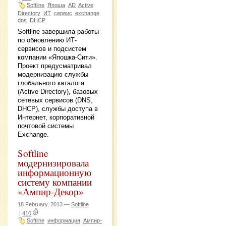
Softline
Япоша
AD
Active
Directory
ИТ
сервис
exchange
dns
DHCP
Softline завершила работы
по обновлению ИТ-
сервисов и подсистем
компании «Япошка-Сити».
Проект предусматривал
модернизацию службы
глобального каталога
(Active Directory), базовых
сетевых сервисов (DNS,
DHCP), службы доступа в
Интернет, корпоративной
почтовой системы
Exchange.
Softline
модернизировала
информационную
систему компании
«Ампир-Декор»
18 February, 2013 —
Softline
|
410
Softline
информация
Ампир-