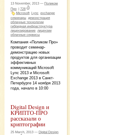
13 November, 2013 —
Поликом
Про
|
728
Microsoft
Lync
exchange
семинары
демонстрация
облачные технологии
гибридная инфраструктура
лицензирование
лицензии
облачные сервисы
Компания «Поликом Про»
проводит семинар-
демонстрацию новых
продуктов для организации
эффективных
коммуникаций Microsoft
Lync 2013 и Microsoft
Exchange 2013 в Санкт-
Петербурге 14 ноября 2013
года, начало в 10:00
Digital Design и
КРИПТО-ПРО
рассказали о
криптографии
25 March, 2013 —
Digital Design