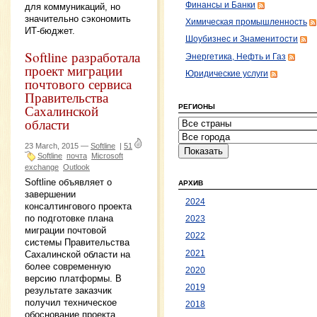
Финансы и Банки
для коммуникаций, но
значительно сэкономить
Химическая промышленность
ИТ-бюджет.
Шоубизнес и Знаменитости
Softline разработала
Энергетика, Нефть и Газ
проект миграции
Юридические услуги
почтового сервиса
Правительства
Сахалинской
РЕГИОНЫ
области
23 March, 2015 —
Softline
|
51
Softline
почта
Microsoft
exchange
Outlook
Softline объявляет о
АРХИВ
завершении
2024
консалтингового проекта
по подготовке плана
2023
миграции почтовой
2022
системы Правительства
2021
Сахалинской области на
более современную
2020
версию платформы. В
2019
результате заказчик
получил техническое
2018
обоснование проекта,