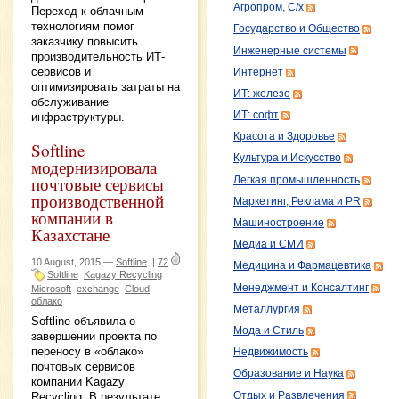
Агропром, С/х
Переход к облачным
технологиям помог
Государство и Общество
заказчику повысить
Инженерные системы
производительность ИТ-
сервисов и
Интернет
оптимизировать затраты на
ИТ: железо
обслуживание
ИТ: софт
инфраструктуры.
Красота и Здоровье
Softline
Культура и Искусство
модернизировала
почтовые сервисы
Легкая промышленность
производственной
Маркетинг, Реклама и PR
компании в
Машиностроение
Казахстане
Медиа и СМИ
10 August, 2015 —
Softline
|
72
Медицина и Фармацевтика
Softline
Kagazy Recycling
Менеджмент и Консалтинг
Microsoft
exchange
Cloud
облако
Металлургия
Softline объявила о
Мода и Стиль
завершении проекта по
переносу в «облако»
Недвижимость
почтовых сервисов
Образование и Наука
компании Kagazy
Отдых и Развлечения
Recycling. В результате