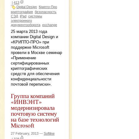
|
413
Digital Design
Крипто-Про
криптография
безопасность
СЭД
iPad
системы
электронного
документооборота
exchange
25 марта 2013 года
компании Digital Design и
«КРИПТО-ПРО» при
поддержке Microsoft
провели в Москве семинар
«Применение
сертифицированных
криптографических
средств для обеспечения
конфиденциальности
почтовой переписки».
Группа компаний
«ИНВЭНТ»
модернизировала
почтовую систему
на базе технологий
Microsoft
27 February, 2013 —
Softline
|
328