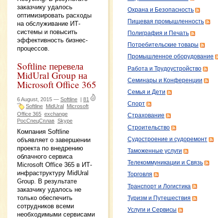
заказчику удалось
Охрана и Безопасность
оптимизировать расходы
Пищевая промышленность
на обслуживание ИТ-
системы и повысить
Полиграфия и Печать
эффективность бизнес-
Потребительские товары
процессов.
Промышленное оборудование
Softline перевела
Работа и Трудоустройство
MidUral Group на
Семинары и Конференции
Microsoft Office 365
Семья и Дети
6 August, 2015 —
Softline
|
81
Спорт
Softline
MidUral
Microsoft
Office 365
exchange
Страхование
РосСпецСплав
Skype
Строительство
Компания Softline
Судостроение и судоремонт
объявляет о завершении
проекта по внедрению
Таможенные услуги
облачного сервиса
Телекоммуникации и Связь
Microsoft Office 365 в ИТ-
инфраструктуру MidUral
Торговля
Group. В результате
Транспорт и Логистика
заказчику удалось не
только обеспечить
Туризм и Путешествия
сотрудников всеми
Услуги и Сервисы
необходимыми сервисами