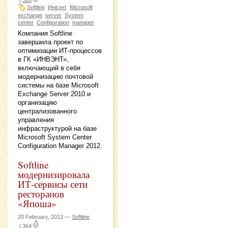
Softline
Инвэнт
Microsoft
exchange
server
System
center
Configuration
manager
Компания Softline
завершила проект по
оптимизации ИТ-процессов
в ГК «ИНВЭНТ»,
включающий в себя
модернизацию почтовой
системы на базе Microsoft
Exchange Server 2010 и
организацию
централизованного
управления
инфраструктурой на базе
Microsoft System Center
Configuration Manager 2012.
Softline
модернизировала
ИТ-сервисы сети
ресторанов
«Япоша»
20 February, 2013 —
Softline
|
364