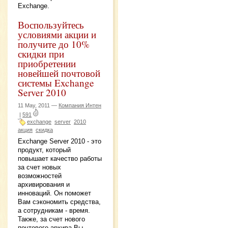
Exchange.
Воспользуйтесь
условиями акции и
получите до 10%
скидки при
приобретении
новейшей почтовой
системы Exchange
Server 2010
11 May, 2011 —
Компания Интен
|
591
exchange
server
2010
акция
скидка
Exchange Server 2010 - это
продукт, который
повышает качество работы
за счет новых
возможностей
архивирования и
инноваций. Он поможет
Вам сэкономить средства,
а сотрудникам - время.
Также, за счет нового
почтового архива Вы