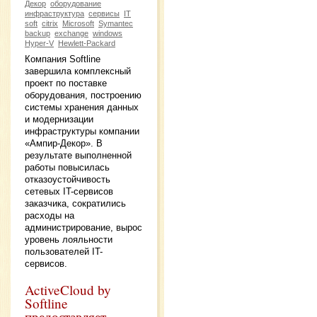
Декор
оборудование
инфраструктура
сервисы
IT
soft
citrix
Microsoft
Symantec
backup
exchange
windows
Hyper-V
Hewlett-Packard
Компания Softline
завершила комплексный
проект по поставке
оборудования, построению
системы хранения данных
и модернизации
инфраструктуры компании
«Ампир-Декор». В
результате выполненной
работы повысилась
отказоустойчивость
сетевых IT-сервисов
заказчика, сократились
расходы на
администрирование, вырос
уровень лояльности
пользователей IT-
сервисов.
ActiveCloud by
Softline
предоставляет