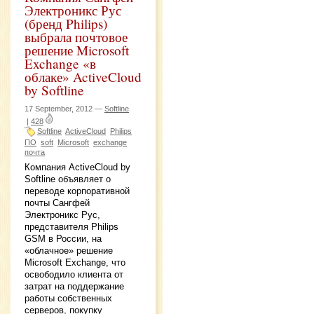
Электроникс Рус
(бренд Philips)
выбрала почтовое
решение Microsoft
Exchange «в
облаке» ActiveCloud
by Softline
17 September, 2012 —
Softline
|
428
Softline
ActiveCloud
Philips
ПО
soft
Microsoft
exchange
почта
Компания ActiveCloud by
Softline объявляет о
переводе корпоративной
почты Сангфей
Электроникс Рус,
представителя Philips
GSM в России, на
«облачное» решение
Microsoft Exchange, что
освободило клиента от
затрат на поддержание
работы собственных
серверов, покупку