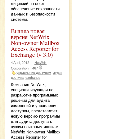
лицензий на софт,
обеспечение сохранности
данных и безопасности
системы.
Вышла новая
версия NetWrix
Non-owner Mailbox
Access Reporter for
Exchange (v 3.0)
4 April, 2012 —
NetWrix
Corporation
|
467
управление доступом
аудит
доступа
exchange
Компания NetWrix,
специализирующая на
разработке программных
решений для аудита
изменений и управления
доступом, представляет
новую версию программы
для аудита доступа к
чужим почтовым ящикам
NetWrix Non-owner Mailbox
Access Reporter for