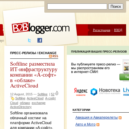
ЦЕНЫ
ПОМОЩЬ
Регистрация
|
ВХОД
луги написания
ПРЕСС-РЕЛИЗЫ
/ EXCHANGE
Softline разместила
ИТ-инфраструктуру
компании «А-софт»
в «облаке»
ActiveCloud
12 August, 2015 —
Softline
|
52
Softline
ActiveCloud
А-софт
Cloud
облако
exchange
ActiveDirectory
КАТЕГОРИИ
Softline организовала
Авиация и Авиаперелеты
облачный хостинг на
платформе ActiveCloud
Авто и Мото
для компании «А-софт».