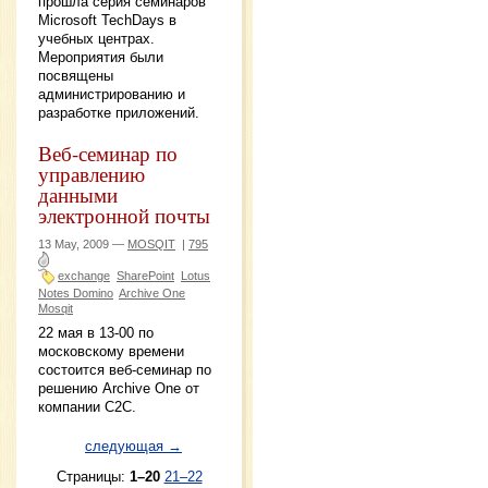
прошла серия семинаров
Microsoft TechDays в
учебных центрах.
Мероприятия были
посвящены
администрированию и
разработке приложений.
Веб-семинар по
управлению
данными
электронной почты
13 May, 2009 —
MOSQIT
|
795
exchange
SharePoint
Lotus
Notes Domino
Archive One
Mosqit
22 мая в 13-00 по
московскому времени
состоится веб-семинар по
решению Archive One от
компании C2C.
следующая →
Страницы:
1–20
21–22