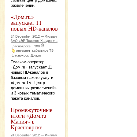
создать центр домашних
развлечений.
«Дом.ru»
запускает 11
новых HD-каналов
24 December, 2012 —
Филиал
ЗАО «ЭР-Телеком Холдинг» в
Красноярске
|
308
интернет
кабельное ТВ
Красноярск
Дом.ru
Телеком-оператор
«Дом.ru» запускает 11
новых HD-каналов в
базовом пакете услуги
«Дом.ru TV. Центр
домашних развлечений»
и 3 новых тематических
пакета каналов.
Промежуточные
итоги «Дом.ru
Мания» в
Красноярске
24 December, 2012 —
Филиал