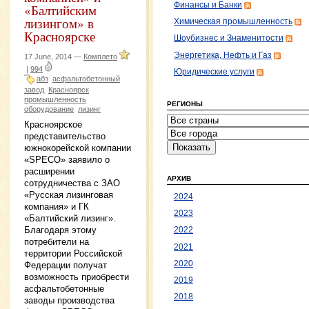
Финансы и Банки
«Балтийским
лизингом» в
Химическая промышленность
Красноярске
Шоубизнес и Знаменитости
Энергетика, Нефть и Газ
17 June, 2014 —
Комплето
|
994
Юридические услуги
абз
асфальтобетонный
завод
Красноярск
промышленность
РЕГИОНЫ
оборудование
лизинг
Красноярское
представительство
южнокорейской компании
«SPECO» заявило о
расширении
АРХИВ
сотрудничества с ЗАО
«Русская лизинговая
2024
компания» и ГК
2023
«Балтийский лизинг».
Благодаря этому
2022
потребители на
2021
территории Российской
2020
Федерации получат
возможность приобрести
2019
асфальтобетонные
2018
заводы производства