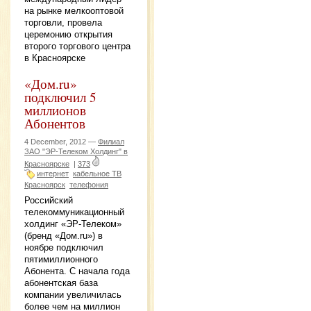
на рынке мелкооптовой
торговли, провела
церемонию открытия
второго торгового центра
в Красноярске
«Дом.ru»
подключил 5
миллионов
Абонентов
4 December, 2012 —
Филиал
ЗАО "ЭР-Телеком Холдинг" в
Красноярске
|
373
интернет
кабельное ТВ
Красноярск
телефония
Российский
телекоммуникационный
холдинг «ЭР-Телеком»
(бренд «Дом.ru») в
ноябре подключил
пятимиллионного
Абонента. С начала года
абонентская база
компании увеличилась
более чем на миллион