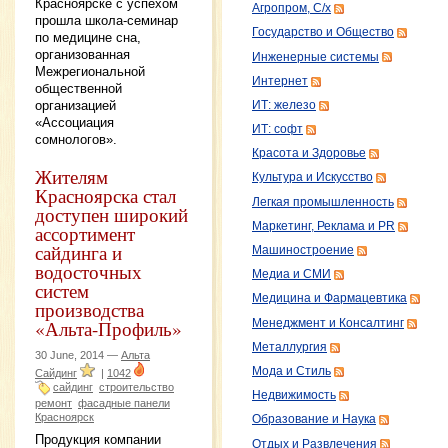
Красноярске с успехом
Агропром, С/х
прошла школа-семинар
Государство и Общество
по медицине сна,
организованная
Инженерные системы
Межрегиональной
Интернет
общественной
организацией
ИТ: железо
«Ассоциация
ИТ: софт
сомнологов».
Красота и Здоровье
Жителям
Культура и Искусство
Красноярска стал
Легкая промышленность
доступен широкий
Маркетинг, Реклама и PR
ассортимент
сайдинга и
Машиностроение
водосточных
Медиа и СМИ
систем
Медицина и Фармацевтика
производства
«Альта-Профиль»
Менеджмент и Консалтинг
Металлургия
30 June, 2014 —
Альта
Мода и Стиль
Сайдинг
|
1042
сайдинг
строительство
Недвижимость
ремонт
фасадные панели
Красноярск
Образование и Наука
Продукция компании
Отдых и Развлечения