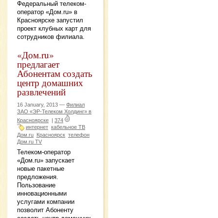
Федеральный телеком-
оператор «Дом.ru» в
Красноярске запустил
проект клубных карт для
сотрудников филиала.
«Дом.ru»
предлагает
Абонентам создать
центр домашних
развлечений
16 January, 2013 —
Филиал
ЗАО «ЭР-Телеком Холдинг» в
Красноярске
|
374
интернет
кабельное ТВ
Дом.ru
Красноярск
телефон
Дом.ru TV
Телеком-оператор
«Дом.ru» запускает
новые пакетные
предложения.
Пользование
инновационными
услугами компании
позволит Абоненту