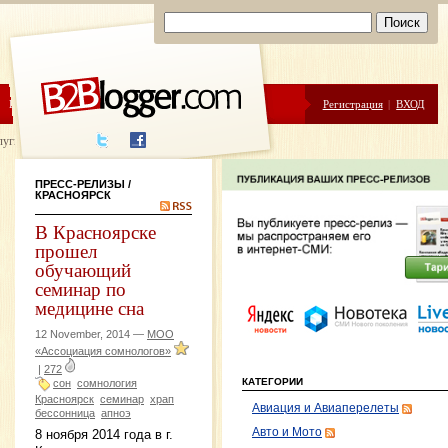
ЦЕНЫ
ПОМОЩЬ
Регистрация
|
ВХОД
луги написания
ПРЕСС-РЕЛИЗЫ
/
КРАСНОЯРСК
В Красноярске
прошел
обучающий
семинар по
медицине сна
12 November, 2014 —
МОО
«Ассоциация сомнологов»
|
272
КАТЕГОРИИ
сон
сомнология
Красноярск
семинар
храп
Авиация и Авиаперелеты
бессонница
апноэ
Авто и Мото
8 ноября 2014 года в г.