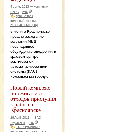
5 June, 2013 —
компания
РКСС
|
546
Красноярск
видеонаблюдение
Безопасный город
5 июня в Красноярске
прошло заседание
коллегии МВД,
посвященное
обсуждению внедрения в
краевом центре
комплексной
автоматизированной
системы (КАС)
«Безопасный город».
Новый комплекс
по сжиганию
отходов приступил
к работе в
Красноярске
26 April, 2013 —
ЗАО
Турмалин
|
316
ЗАО "Турмалин"
инсинератор
УВК
ИН-50