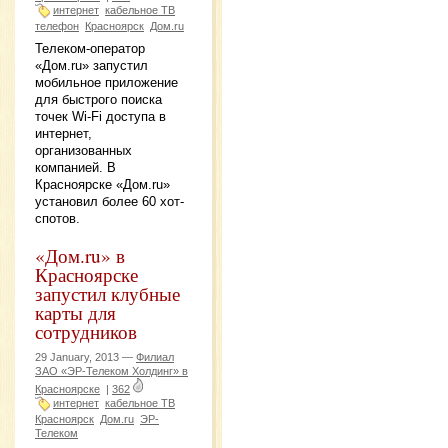
интернет
кабельное ТВ
телефон
Красноярск
Дом.ru
Телеком-оператор
«Дом.ru» запустил
мобильное приложение
для быстрого поиска
точек Wi-Fi доступа в
интернет,
организованных
компанией. В
Красноярске «Дом.ru»
установил более 60 хот-
спотов.
«Дом.ru» в
Красноярске
запустил клубные
карты для
сотрудников
29 January, 2013 —
Филиал
ЗАО «ЭР-Телеком Холдинг» в
Красноярске
|
362
интернет
кабельное ТВ
Красноярск
Дом.ru
ЭР-
Телеком