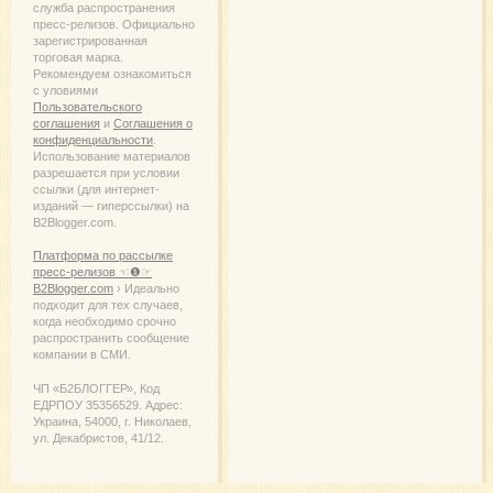
служба распространения
пресс-релизов. Официально
зарегистрированная
торговая марка.
Рекомендуем ознакомиться
с уловиями
Пользовательского
соглашения
и
Соглашения о
конфиденциальности
.
Использование материалов
разрешается при условии
ссылки (для интернет-
изданий — гиперссылки) на
B2Blogger.com.
Платформа по рассылке
пресс-релизов ☜❶☞
B2Blogger.com
› Идеально
подходит для тех случаев,
когда необходимо срочно
распространить сообщение
компании в СМИ.
ЧП «Б2БЛОГГЕР», Код
ЕДРПОУ 35356529. Адрес:
Украина, 54000, г. Николаев,
ул. Декабристов, 41/12.