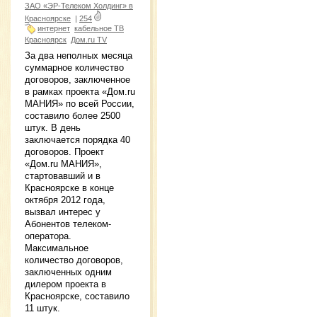
ЗАО «ЭР-Телеком Холдинг» в
Красноярске
|
254
интернет
кабельное ТВ
Красноярск
Дом.ru TV
За два неполных месяца
суммарное количество
договоров, заключенное
в рамках проекта «Дом.ru
МАНИЯ» по всей России,
составило более 2500
штук. В день
заключается порядка 40
договоров. Проект
«Дом.ru МАНИЯ»,
стартовавший и в
Красноярске в конце
октября 2012 года,
вызвал интерес у
Абонентов телеком-
оператора.
Максимальное
количество договоров,
заключенных одним
дилером проекта в
Красноярске, составило
11 штук.