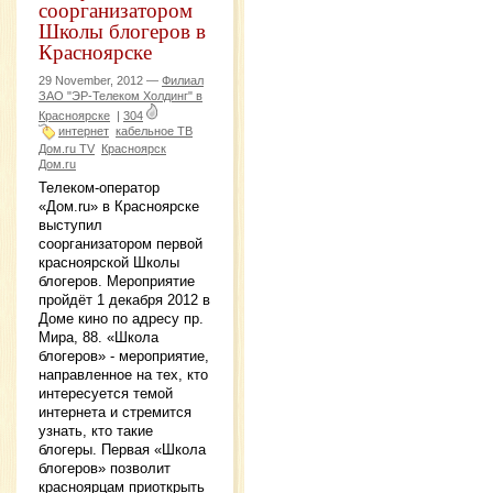
соорганизатором
Школы блогеров в
Красноярске
29 November, 2012 —
Филиал
ЗАО "ЭР-Телеком Холдинг" в
Красноярске
|
304
интернет
кабельное ТВ
Дом.ru TV
Красноярск
Дом.ru
Телеком-оператор
«Дом.ru» в Красноярске
выступил
соорганизатором первой
красноярской Школы
блогеров. Мероприятие
пройдёт 1 декабря 2012 в
Доме кино по адресу пр.
Мира, 88. «Школа
блогеров» - мероприятие,
направленное на тех, кто
интересуется темой
интернета и стремится
узнать, кто такие
блогеры. Первая «Школа
блогеров» позволит
красноярцам приоткрыть