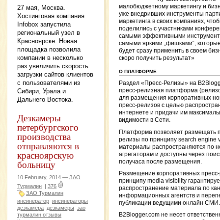
малобюджетному маркетингу и биз
27 мая, Москва.
уже внедривших инструменты парт
Хостинговая компания
маркетинга в своих компаниях, что
Infobox запустила
поделились с участниками конфер
региональный узел в
самыми эффективными инструмент
Красноярске. Новая
самыми яркими „фишками“, которы
площадка позволила
будет сразу применить в своем биз
компании в несколько
скоро получить результат»
раз увеличить скорость
О ПЛАТФОРМЕ
загрузки сайтов клиентов
с пользователями из
Раздел «Пресс-Релизы» на B2Blog
Сибири, Урала и
пресс-релизная платформа (релиз
для размещения корпоративных но
Дальнего Востока.
пресс-релизов с целью распростран
интернете и придачи им максималь
Дезкамеры
видимости в Сети.
петербургского
Платформа позволяет размещать п
производства
релизы по принципу search engine vis
отправляются в
материалы распространяются по 
красноярскую
агрегаторам и доступны через поис
больницу
получаса после размещения.
Размещение корпоративных пресс-
10 February, 2014 —
ЗАО
принципу media visibility гарантиру
Турмалин
|
376
распространение материала по ка
ЗАО Турмалин
информационных агентств и перепе
инсинератор
инсинераторы
публикации ведущими онлайн СМИ.
дезкамера
дезкамеры
зао
турмалин отзывы
B2Blogger.com не несет ответствен