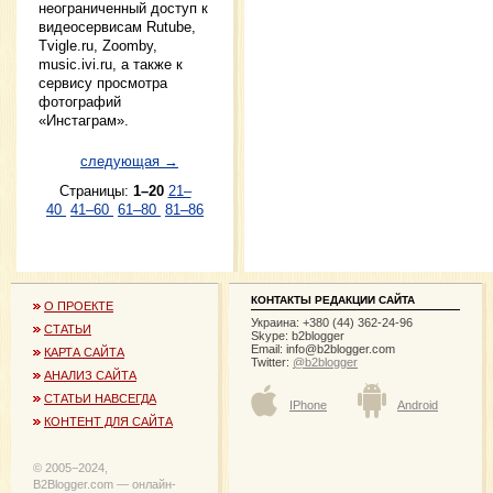
неограниченный доступ к
видеосервисам Rutube,
Tvigle.ru, Zoomby,
music.ivi.ru, а также к
сервису просмотра
фотографий
«Инстаграм».
следующая →
Страницы:
1–20
21–
40
41–60
61–80
81–86
КОНТАКТЫ РЕДАКЦИИ САЙТА
О ПРОЕКТЕ
Украина: +380 (44) 362-24-96
СТАТЬИ
Skype: b2blogger
Email:
info@b2blogger.com
КАРТА САЙТА
Twitter:
@b2blogger
АНАЛИЗ САЙТА
СТАТЬИ НАВСЕГДА
IPhone
Android
КОНТЕНТ ДЛЯ САЙТА
© 2005−2024,
B2Blogger.com — онлайн-