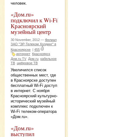
человек.
«Дом.ru»
подключил к Wi-Fi
Красноярский
музейный центр
30 November, 2012 —
Филиал
ЗАО "ЭР-Телеком Холдинг" в
Красноярске
|
455
интернет
Красноярск
Дом.ru TV
Дом.ru
кабельное
ТВ
цифровое ТВ
Увеличился список
общественных мест, где
в Красноярске доступен
бесплатный Wi-Fi доступ
в интернет. С ноября
Красноярский культурно-
исторический музейный
комплекс подключен к
Wi-Fi телеком-оператора
«Дом.ru».
«Дом.ru»
выступил