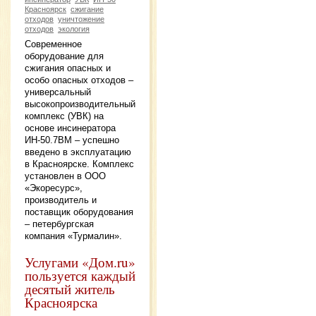
Красноярск
сжигание
отходов
уничтожение
отходов
экология
Современное
оборудование для
сжигания опасных и
особо опасных отходов –
универсальный
высокопроизводительный
комплекс (УВК) на
основе инсинератора
ИН-50.7ВМ – успешно
введено в эксплуатацию
в Красноярске. Комплекс
установлен в ООО
«Экоресурс»,
производитель и
поставщик оборудования
– петербургская
компания «Турмалин».
Услугами «Дом.ru»
пользуется каждый
десятый житель
Красноярска