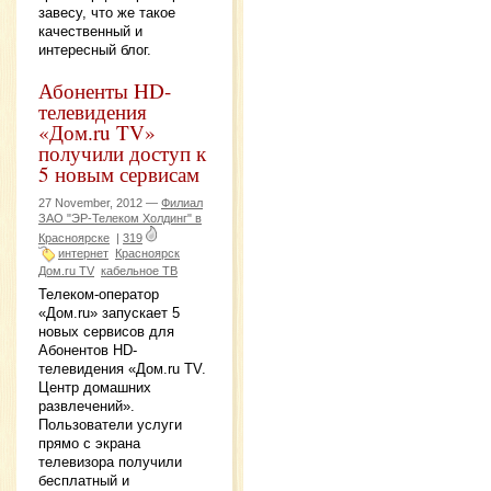
завесу, что же такое
качественный и
интересный блог.
Абоненты HD-
телевидения
«Дом.ru TV»
получили доступ к
5 новым сервисам
27 November, 2012 —
Филиал
ЗАО "ЭР-Телеком Холдинг" в
Красноярске
|
319
интернет
Красноярск
Дом.ru TV
кабельное ТВ
Телеком-оператор
«Дом.ru» запускает 5
новых сервисов для
Абонентов HD-
телевидения «Дом.ru TV.
Центр домашних
развлечений».
Пользователи услуги
прямо с экрана
телевизора получили
бесплатный и