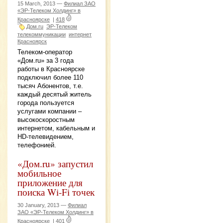
15 March, 2013 —
Филиал ЗАО
«ЭР-Телеком Холдинг» в
Красноярске
|
418
Дом.ru
ЭР-Телеком
телекоммуникации
интернет
Красноярск
Телеком-оператор
«Дом.ru» за 3 года
работы в Красноярске
подключил более 110
тысяч Абонентов, т.е.
каждый десятый житель
города пользуется
услугами компании –
высокоскоростным
интернетом, кабельным и
HD-телевидением,
телефонией.
«Дом.ru» запустил
мобильное
приложение для
поиска Wi-Fi точек
30 January, 2013 —
Филиал
ЗАО «ЭР-Телеком Холдинг» в
Красноярске
|
401