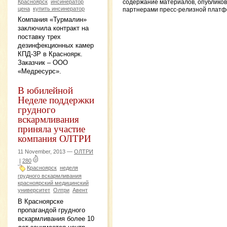
Красноярск
инсинератор
содержание материалов, опублико
цена
купить инсинератор
партнерами пресс-релизной платф
Компания «Турмалин»
заключила контракт на
поставку трех
дезинфекционных камер
КПД-3Р в Красноярк.
Заказчик – ООО
«Медресурс».
В юбилейной
Неделе поддержки
грудного
вскармливания
приняла участие
компания ОЛТРИ
11 November, 2013 —
ОЛТРИ
|
280
Красноярск
неделя
грудного вскармливания
красноярский медицинский
университет
Олтри
Авент
В Красноярске
пропагандой грудного
вскармливания более 10