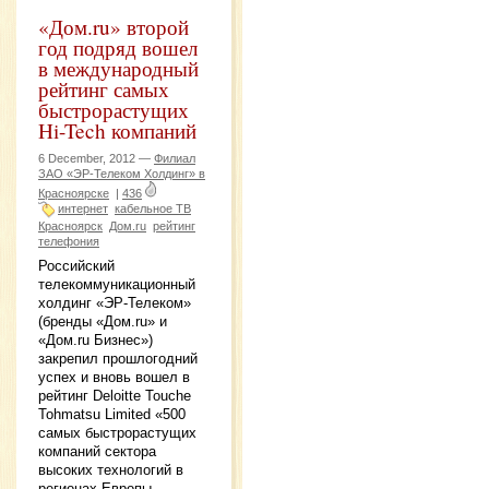
«Дом.ru» второй
год подряд вошел
в международный
рейтинг самых
быстрорастущих
Hi-Tech компаний
6 December, 2012 —
Филиал
ЗАО «ЭР-Телеком Холдинг» в
Красноярске
|
436
интернет
кабельное ТВ
Красноярск
Дом.ru
рейтинг
телефония
Российский
телекоммуникационный
холдинг «ЭР-Телеком»
(бренды «Дом.ru» и
«Дом.ru Бизнес»)
закрепил прошлогодний
успех и вновь вошел в
рейтинг Deloitte Touche
Tohmatsu Limited «500
самых быстрорастущих
компаний сектора
высоких технологий в
регионах Европы,