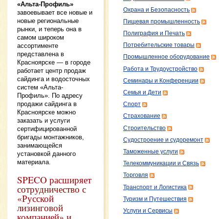
«Альта-Профиль»
Охрана и Безопасность
завоевывает все новые и
новые региональные
Пищевая промышленность
рынки, и теперь она в
Полиграфия и Печать
самом широком
ассортименте
Потребительские товары
представлена в
Промышленное оборудование
Красноярске — в городе
Работа и Трудоустройство
работает центр продаж
сайдинга и водосточных
Семинары и Конференции
систем «Альта-
Семья и Дети
Профиль». По адресу
продажи сайдинга в
Спорт
Красноярске можно
Страхование
заказать и услуги
сертифицированной
Строительство
бригады монтажников,
Судостроение и судоремонт
занимающейся
Таможенные услуги
установкой данного
материала.
Телекоммуникации и Связь
Торговля
SPECO расширяет
сотрудничество с
Транспорт и Логистика
«Русской
Туризм и Путешествия
лизинговой
Услуги и Сервисы
компанией» и