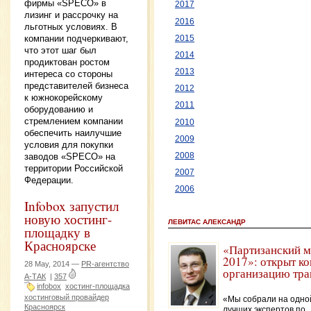
фирмы «SPECO» в
2017
лизинг и рассрочку на
2016
льготных условиях. В
компании подчеркивают,
2015
что этот шаг был
2014
продиктован ростом
2013
интереса со стороны
представителей бизнеса
2012
к южнокорейскому
2011
оборудованию и
стремлением компании
2010
обеспечить наилучшие
2009
условия для покупки
заводов «SPECO» на
2008
территории Российской
2007
Федерации.
2006
Infobox запустил
новую хостинг-
ЛЕВИТАС АЛЕКСАНДР
площадку в
Красноярске
«Партизанский м
2017»: открыт ко
28 May, 2014 —
PR-агентство
организацию тра
А-ТАК
|
357
infobox
хостинг-площадка
хостинговый провайдер
«Мы собрали на одно
Красноярск
лучших экспертов по