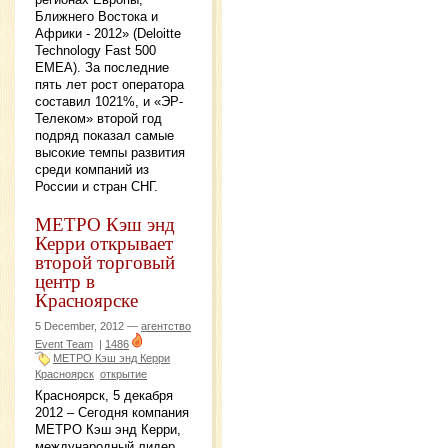
Ближнего Востока и
Африки - 2012» (Deloitte
Technology Fast 500
EMEA). За последние
пять лет рост оператора
составил 1021%, и «ЭР-
Телеком» второй год
подряд показал самые
высокие темпы развития
среди компаний из
России и стран СНГ.
МЕТРО Кэш энд
Керри открывает
второй торговый
центр в
Красноярске
5 December, 2012 —
агентство
Event Team
|
1486
МЕТРО Кэш энд Керри
Красноярск
открытие
Красноярск, 5 декабря
2012 – Сегодня компания
МЕТРО Кэш энд Керри,
международный лидер