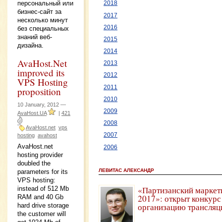
персональный или
2018
бизнес-сайт за
2017
несколько минут
2016
без специальных
знаний веб-
2015
дизайна.
2014
AvaHost.Net
2013
improved its
2012
VPS Hosting
2011
proposition
2010
10 January, 2012 —
2009
AvaHost.UA
|
421
2008
AvaHost.net
vps
2007
hosting
avahost
AvaHost.net
2006
hosting provider
doubled the
ЛЕВИТАС АЛЕКСАНДР
parameters for its
VPS hosting:
«Партизанский маркет
instead of 512 Mb
2017»: открыт конкурс
RAM and 40 Gb
организацию трансляц
hard drive storage
the customer will