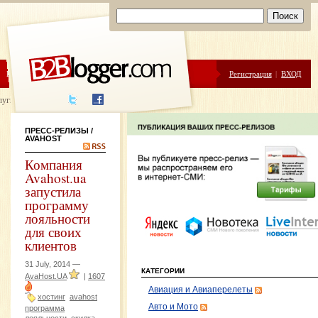
ЦЕНЫ
ПОМОЩЬ
Регистрация
|
ВХОД
луги написания
ПРЕСС-РЕЛИЗЫ
/
AVAHOST
Компания
Avahost.ua
запустила
программу
лояльности
для своих
клиентов
31 July, 2014 —
КАТЕГОРИИ
AvaHost.UA
|
1607
Авиация и Авиаперелеты
хостинг
avahost
Авто и Мото
программа
лояльности
скидка