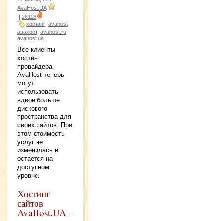
AvaHost.UA
|
26116
хостинг
avahost
авахост
avahost.ru
avahost.ua
Все клиенты
хостинг
провайдера
AvaHost теперь
могут
использовать
вдвое больше
дискового
пространства для
своих сайтов. При
этом стоимость
услуг не
изменилась и
остается на
доступном
уровне.
Хостинг
сайтов
AvaHost.UA –