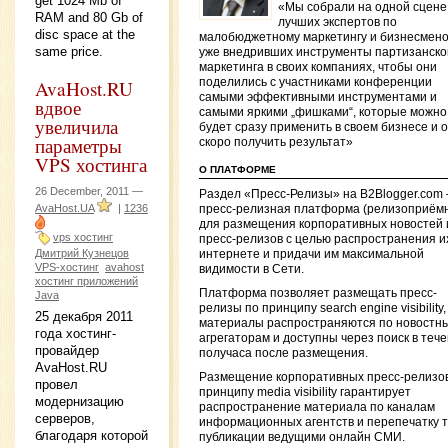
get 1024 Mb of
«Мы собрали на одной сцене
RAM and 80 Gb of
лучших экспертов по
disc space at the
малобюджетному маркетингу и бизнесмено
same price.
уже внедривших инструменты партизанско
маркетинга в своих компаниях, чтобы они
AvaHost.RU
поделились с участниками конференции
самыми эффективными инструментами и
вдвое
самыми яркими „фишками“, которые можно
увеличила
будет сразу применить в своем бизнесе и 
параметры
скоро получить результат»
VPS хостинга
О ПЛАТФОРМЕ
26 December, 2011 —
Раздел «Пресс-Релизы» на B2Blogger.com
AvaHost.UA
|
1236
пресс-релизная платформа (релизоприёмн
для размещения корпоративных новостей 
vps хостинг
пресс-релизов с целью распространения и
Дмитрий Кузнецов
интернете и придачи им максимальной
VPS-хостинг
avahost
видимости в Сети.
хостинг приложений
Платформа позволяет размещать пресс-
Java
релизы по принципу search engine visibility,
25 декабря 2011
материалы распространяются по новостн
года хостинг-
агрегаторам и доступны через поиск в теч
провайдер
получаса после размещения.
AvaHost.RU
Размещение корпоративных пресс-релизо
провел
принципу media visibility гарантирует
модернизацию
распространение материала по каналам
серверов,
информационных агентств и перепечатку т
благодаря которой
публикации ведущими онлайн СМИ.