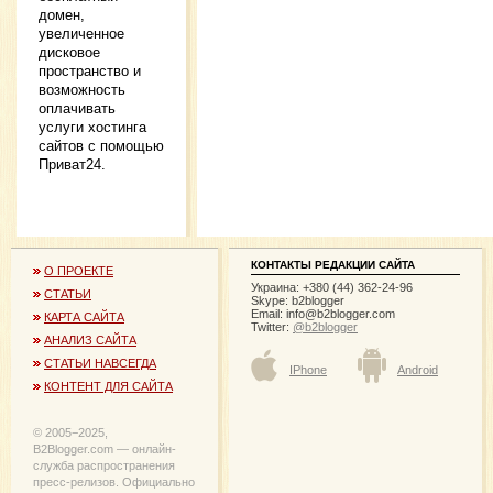
домен,
увеличенное
дисковое
пространство и
возможность
оплачивать
услуги хостинга
сайтов с помощью
Приват24.
КОНТАКТЫ РЕДАКЦИИ САЙТА
О ПРОЕКТЕ
Украина: +380 (44) 362-24-96
СТАТЬИ
Skype: b2blogger
Email:
info@b2blogger.com
КАРТА САЙТА
Twitter:
@b2blogger
АНАЛИЗ САЙТА
СТАТЬИ НАВСЕГДА
IPhone
Android
КОНТЕНТ ДЛЯ САЙТА
© 2005−2025,
B2Blogger.com — онлайн-
служба распространения
пресс-релизов. Официально