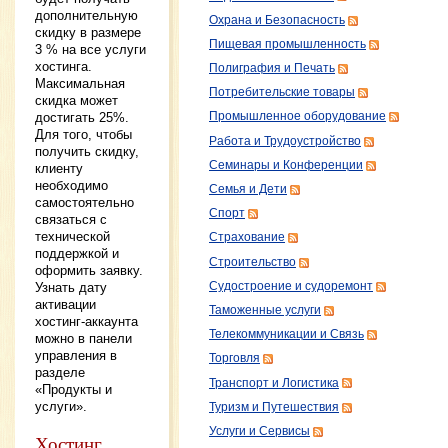
дополнительную
Охрана и Безопасность
скидку в размере
Пищевая промышленность
3 % на все услуги
хостинга.
Полиграфия и Печать
Максимальная
Потребительские товары
скидка может
достигать 25%.
Промышленное оборудование
Для того, чтобы
Работа и Трудоустройство
получить скидку,
Семинары и Конференции
клиенту
необходимо
Семья и Дети
самостоятельно
Спорт
связаться с
технической
Страхование
поддержкой и
Строительство
оформить заявку.
Судостроение и судоремонт
Узнать дату
активации
Таможенные услуги
хостинг-аккаунта
Телекоммуникации и Связь
можно в панели
управления в
Торговля
разделе
Транспорт и Логистика
«Продукты и
услуги».
Туризм и Путешествия
Услуги и Сервисы
Хостинг