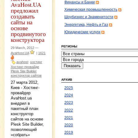
Финансы и Банки
AvaHost.UA
предложил
Химическая промышленность
создавать
Шоубизнес и Знаменитости
сайты на
Энергетика, Нефть и Газ
основе
продвинутого
Юридические услуги
конструктора
РЕГИОНЫ
29 March, 2012 —
AvaHost.UA
|
1621
avahost
хостинг
Хостинг-провайде
Plesk Site Builder
конструктор сайтов
АРХИВ
27 марта 2012,
Киев - Хостинг-
2025
провайдер
2024
AvaHost.ua
2023
внедрил в
пакетный план
2022
конструктор
2021
сайтов на основе
Plesk Site Builder,
2020
позволяющий
2019
«собрать»