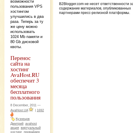
возможности
B2Blogger.com не несет ответственности з
пользования VPS
содержание материалов, опубликованных
хостингом
партнерами пресс-релизной платформы.
улучшились в два
раза. Теперь за ту
же цену можно
использовать
1024 Mb памяти и
80 Gb дисковой
квоты.
Перенос
сайта на
хостинг
AvaHost.RU
обеспечит 3
месяца
бесплатного
пользования
8 December, 2011 —
AvaHost.UA
|
1692
Кузнецов
Дмитрий
avahost
акция
виртуальный
хостинг
провайдер