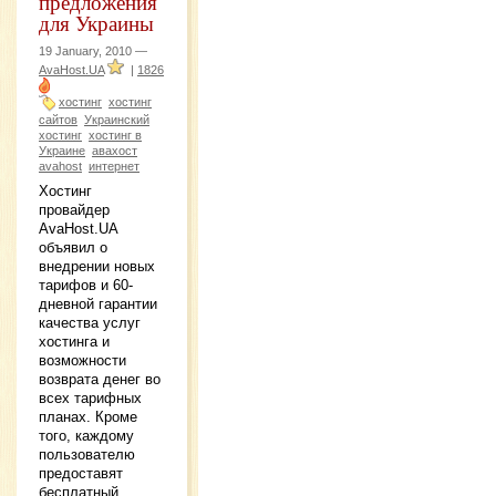
предложения
для Украины
19 January, 2010 —
AvaHost.UA
|
1826
хостинг
хостинг
сайтов
Украинский
хостинг
хостинг в
Украине
авахост
avahost
интернет
Хостинг
провайдер
AvaHost.UA
объявил о
внедрении новых
тарифов и 60-
дневной гарантии
качества услуг
хостинга и
возможности
возврата денег во
всех тарифных
планах. Кроме
того, каждому
пользователю
предоставят
бесплатный