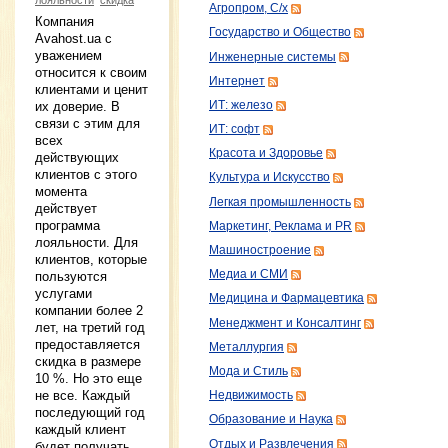
Агропром, С/х
Компания
Государство и Общество
Avahost.ua с
уважением
Инженерные системы
относится к своим
Интернет
клиентами и ценит
ИТ: железо
их доверие. В
связи с этим для
ИТ: софт
всех
Красота и Здоровье
действующих
клиентов с этого
Культура и Искусство
момента
Легкая промышленность
действует
программа
Маркетинг, Реклама и PR
лояльности. Для
Машиностроение
клиентов, которые
Медиа и СМИ
пользуются
услугами
Медицина и Фармацевтика
компании более 2
Менеджмент и Консалтинг
лет, на третий год
предоставляется
Металлургия
скидка в размере
Мода и Стиль
10 %. Но это еще
не все. Каждый
Недвижимость
последующий год
Образование и Наука
каждый клиент
Отдых и Развлечения
будет получать