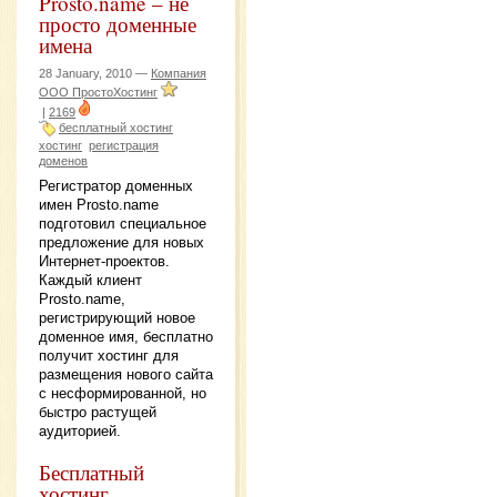
Prosto.name – не
просто доменные
имена
28 January, 2010 —
Компания
ООО ПростоХостинг
|
2169
бесплатный хостинг
хостинг
регистрация
доменов
Регистратор доменных
имен Prosto.name
подготовил специальное
предложение для новых
Интернет-проектов.
Каждый клиент
Prosto.name,
регистрирующий новое
доменное имя, бесплатно
получит хостинг для
размещения нового сайта
с несформированной, но
быстро растущей
аудиторией.
Бесплатный
хостинг