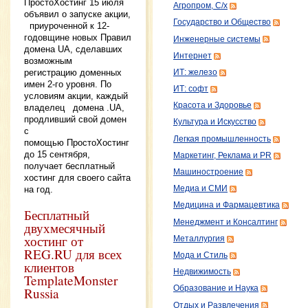
ПростоХостинг 15 июля
Агропром, С/х
объявил о запуске акции,
Государство и Общество
приуроченной к 12-
годовщине новых Правил
Инженерные системы
домена UA, сделавших
Интернет
возможным
регистрацию доменных
ИТ: железо
имен 2-го уровня. По
ИТ: софт
условиям акции, каждый
Красота и Здоровье
владелец домена .UA,
продливший свой домен
Культура и Искусство
с
Легкая промышленность
помощью ПростоХостинг
до 15 сентября,
Маркетинг, Реклама и PR
получает бесплатный
Машиностроение
хостинг для своего сайта
Медиа и СМИ
на год.
Медицина и Фармацевтика
Бесплатный
Менеджмент и Консалтинг
двухмесячный
хостинг от
Металлургия
REG.RU для всех
Мода и Стиль
клиентов
Недвижимость
TemplateMonster
Образование и Наука
Russia
Отдых и Развлечения