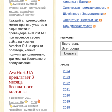
AvaHost.UA
|
1692
Финансы и Банки
Кузнецов Дмитрий
Химическая промышленность
avahost
акция
виртуальный
хостинг
провайдер
Шоубизнес и Знаменитости
бесплатный хостинг
Энергетика, Нефть и Газ
Каждый владелец сайта
может принять участие в
Юридические услуги
акции хостинг-
провайдера AvaHost.RU:
при переносе своего
РЕГИОНЫ
сайта на хостинг
AvaHost.RU на срок от
полугода, клиент
получит дополнительно
три месяца бесплатного
обслуживания.
АРХИВ
AvaHost.UA
2024
предлагает 3
2023
месяца
2022
бесплатного
2021
хостинга
2020
8 December, 2011 —
2019
AvaHost.UA
|
1188
avahost.ua
хостинг
2018
провайдер
Дмитрий Кузнецов