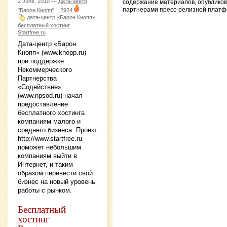
2 June, 2010 —
Дата-центр
содержание материалов, опублико
партнерами пресс-релизной платф
"Барон Кнопп"
|
2924
дата-центр «Барон Кнопп»
бесплатный хостинг
Startfree.ru
Дата-центр «Барон
Кнопп» (www.knopp.ru)
при поддержке
Некоммерческого
Партнерства
«Содействие»
(www.npsod.ru) начал
предоставление
бесплатного хостинга
компаниям малого и
среднего бизнеса. Проект
http://www.startfree.ru
поможет небольшим
компаниям выйти в
Интернет, и таким
образом перевести свой
бизнес на новый уровень
работы с рынком.
Бесплатный
хостинг