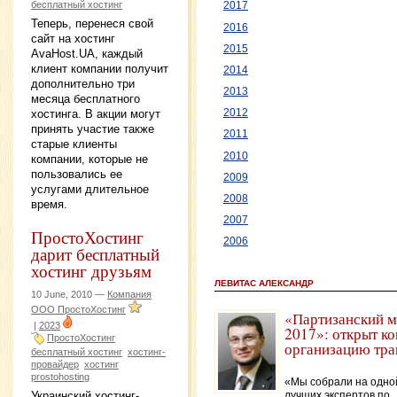
бесплатный хостинг
2017
Теперь, перенеся свой
2016
сайт на хостинг
2015
AvaHost.UA, каждый
клиент компании получит
2014
дополнительно три
2013
месяца бесплатного
хостинга. В акции могут
2012
принять участие также
2011
старые клиенты
2010
компании, которые не
пользовались ее
2009
услугами длительное
2008
время.
2007
ПростоХостинг
2006
дарит бесплатный
хостинг друзьям
ЛЕВИТАС АЛЕКСАНДР
10 June, 2010 —
Компания
ООО ПростоХостинг
«Партизанский м
|
2023
2017»: открыт ко
ПростоХостинг
организацию тра
бесплатный хостинг
хостинг-
провайдер
хостинг
prostohosting
«Мы собрали на одно
Украинский хостинг-
лучших экспертов по