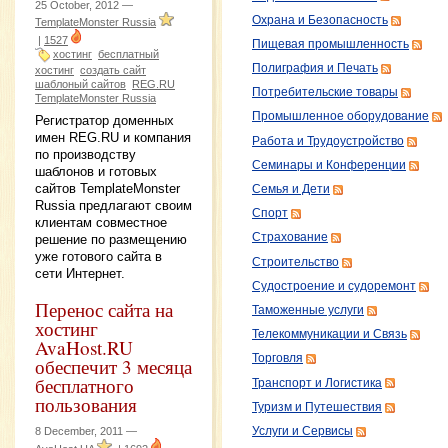
25 October, 2012 —
Охрана и Безопасность
TemplateMonster Russia
|
1527
Пищевая промышленность
хостинг
бесплатный
Полиграфия и Печать
хостинг
создать сайт
шаблоный сайтов
REG.RU
Потребительские товары
TemplateMonster Russia
Промышленное оборудование
Регистратор доменных
имен REG.RU и компания
Работа и Трудоустройство
по производству
Семинары и Конференции
шаблонов и готовых
сайтов TemplateMonster
Семья и Дети
Russia предлагают своим
Спорт
клиентам совместное
Страхование
решение по размещению
уже готового сайта в
Строительство
сети Интернет.
Судостроение и судоремонт
Перенос сайта на
Таможенные услуги
хостинг
Телекоммуникации и Связь
AvaHost.RU
Торговля
обеспечит 3 месяца
бесплатного
Транспорт и Логистика
пользования
Туризм и Путешествия
Услуги и Сервисы
8 December, 2011 —