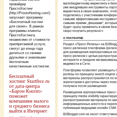
малобюджетному маркетингу и биз
провайдер
уже внедривших инструменты парт
ПростоХостинг
маркетинга в своих компаниях, что
(http://ProstoHosting.com/)
поделились с участниками конфер
запускает программу
самыми эффективными инструмент
«Бесплатный хостинг
самыми яркими „фишками“, которы
для своих». В рамках
будет сразу применить в своем биз
программы клиенты
скоро получить результат»
ПростоХостинга,
О ПЛАТФОРМЕ
независимо от стоимости
приобретаемой услуги,
Раздел «Пресс-Релизы» на B2Blog
смогут до конца года
пресс-релизная платформа (релиз
для размещения корпоративных но
делиться со своими
пресс-релизов с целью распростран
друзьями и знакомыми
интернете и придачи им максималь
бесплатным
видимости в Сети.
качественным хостингом.
Платформа позволяет размещать п
релизы по принципу search engine vis
Бесплатный
материалы распространяются по 
хостинг Startfree.ru
агрегаторам и доступны через поис
от дата-центра
получаса после размещения.
«Барон Кнопп»
Размещение корпоративных пресс-
поможет
принципу media visibility гарантиру
компаниям малого
распространение материала по ка
информационных агентств и перепе
и среднего бизнеса
публикации ведущими онлайн СМИ.
выйти в Интернет
B2Blogger.com не несет ответствен