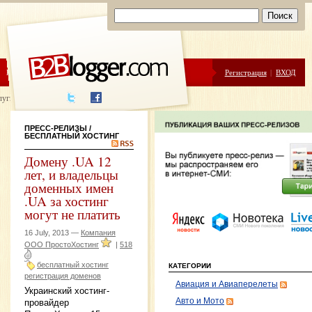
ЦЕНЫ
ПОМОЩЬ
Регистрация
|
ВХОД
луги написания
ПРЕСС-РЕЛИЗЫ
/
БЕСПЛАТНЫЙ ХОСТИНГ
Домену .UA 12
лет, и владельцы
доменных имен
.UA за хостинг
могут не платить
16 July, 2013 —
Компания
ООО ПростоХостинг
|
518
бесплатный хостинг
КАТЕГОРИИ
регистрация доменов
Авиация и Авиаперелеты
Украинский хостинг-
Авто и Мото
провайдер