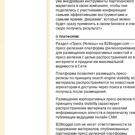
уже внедривших инструменты партизанского
маркетинга в своих компаниях, чтобы они
поделились с участниками конференции
самыми эффективными инструментами и
самыми яркими „фишками“, которые можно
будет сразу применить в своем бизнесе и оче
скоро получить результат»
О ПЛАТФОРМЕ
Раздел «Пресс-Релизы» на B2Blogger.com —
пресс-релизная платформа (релизоприёмник
для размещения корпоративных новостей и
пресс-релизов с целью распространения их в
интернете и придачи им максимальной
видимости в Сети.
Платформа позволяет размещать пресс-
релизы по принципу search engine visibility, ко
материалы распространяются по новостным
агрегаторам и доступны через поиск в течени
получаса после размещения.
Размещение корпоративных пресс-релизов п
принципу media visibility гарантирует
распространение материала по каналам
информационных агентств и перепечатку тек
публикации ведущими онлайн СМИ.
B2Blogger.com не несет ответственности за
содержание материалов, опубликованных
партнерами пресс-релизной платформы.