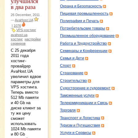
улучшился
в два раза
Охрана и Безопасность
Пищевая промышленность
26 December, 2011
—
AvaHost.UA
Полиграфия и Печать
|
1076
Потребительские товары
VPS-хостинг
avahost.ua
Промышленное оборудование
хостинг
настройки
Работа и Трудоустройство
серверов
С 25 декабря
Семинары и Конференции
2011 года
Семья и Дети
хостинг-
провайдер
Спорт
AvaHost.UA
Страхование
увеличил вдвое
Строительство
параметры для
VPS хостинга.
Судостроение и судоремонт
Теперь вместо
Таможенные услуги
512 Mb памяти
и 40 Gb на
Телекоммуникации и Связь
диске клиент за
Торговля
ту же цену
Транспорт и Логистика
сможет
использовать
Туризм и Путешествия
1024 Mb памяти
Услуги и Сервисы
и 80 Gb