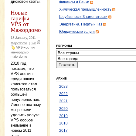
дисковой квоты.
Финансы и Банки
Химическая промышленность
Новые
тарифы
Шоубизнес и Знаменитости
VPS от
Энергетика, Нефть и Газ
Мажордомо
Юридические услуги
18 January, 2011 —
Majordomo
|
628
РЕГИОНЫ
VPS-хостинг
мажордомо
majordomo
2010 год
показал, что
VPS-хостинг
среди наших
АРХИВ
клиентов стал
2023
пользоваться
большей
2022
популярностью.
2021
Именно поэтому
2020
мы решили
уделить услуге
2019
VPS особое
2018
внимание в
новом 2011
2017
году.