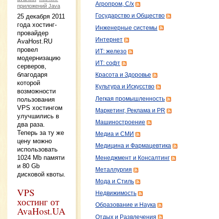
Агропром, С/х
приложений Java
25 декабря 2011
Государство и Общество
года хостинг-
Инженерные системы
провайдер
Интернет
AvaHost.RU
провел
ИТ: железо
модернизацию
ИТ: софт
серверов,
благодаря
Красота и Здоровье
которой
Культура и Искусство
возможности
Легкая промышленность
пользования
VPS хостингом
Маркетинг, Реклама и PR
улучшились в
Машиностроение
два раза.
Теперь за ту же
Медиа и СМИ
цену можно
Медицина и Фармацевтика
использовать
1024 Mb памяти
Менеджмент и Консалтинг
и 80 Gb
Металлургия
дисковой квоты.
Мода и Стиль
VPS
Недвижимость
хостинг от
Образование и Наука
AvaHost.UA
Отдых и Развлечения