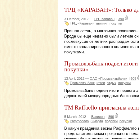
ТРЦ «КАРАВАН»: Только для
3 October, 2012 —
ТРЦ Караван
|
390
ТРЦ «Караван»
шопинг
покупки
Пришла осень, в магазинах появились 
Вроде бы еще недавно были летние ски
послевкусие от летних распродаж оста
вместо запланированного количества в
покупками.
Промсвязьбанк подвел итоги 
покупки»
13 April, 2012 —
ОАО «Промсвязьбанк»
|
609
Промсвязьбанк
итоги
отдых
покупки
Промсвязьбанк подвел итоги первого э
держателей международных банковских
ТМ Raffaello пригласила жен
5 March, 2012 —
Вавилон
|
896
Раффаелло
8 марта
подарки
покупки
В канун праздника весны Раффаелло д
представительницам прекрасного пола.
мужчин будут встречать каждую посет