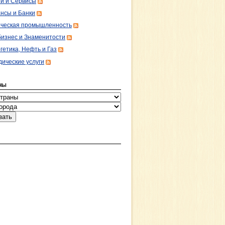
ги и Сервисы
нсы и Банки
ческая промышленность
изнес и Знаменитости
гетика, Нефть и Газ
ические услуги
НЫ