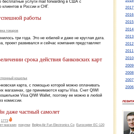
2018
бесплатные услуги mail forwarding в США с
 клиентов в России и СНГ.
2017
2016
 успешной работы
2015
2014
вка товаров
2013
нилось три года. Это не юбилей и даже не круглая дата.
а, проект развивался и сейчас компания представляет
2012
2011
еличении срока действия банковских карт
2010
2009
2008
ктронный кошельк
2007
банковская карта, с помощью которой можно оплачивать
2006
их магазинах, где принимаются карты Visa. Счет QIWI
 кошельком Visa QIWI Wallet, поэтому ее можно в любой
ез комиссии.
ЛЕВИТ
йн даже частный самолет
|
1773
ет-магазин
покупки
Beijing Air Fun Electronics Co
Eurocopter EC-120