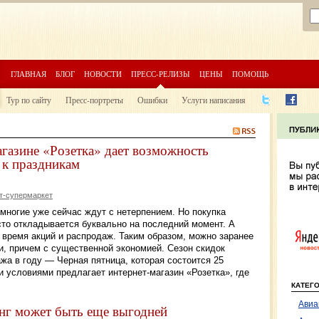
ГЛАВНАЯ
БЛОГ
НОВОСТИ
ПРЕСС-РЕЛИЗЫ
ЦЕНЫ
ПОМОЩЬ
Тур по сайту
Пресс-портреты
Ошибки
Услуги написания
агазине «Розетка» дает возможность
 к праздникам
т-супермаркет
многие уже сейчас ждут с нетерпением. Но покупка
сто откладывается буквально на последний момент. А
 время акций и распродаж. Таким образом, можно заранее
и, причем с существенной экономией. Сезон скидок
а в году — Черная пятница, которая состоится 25
 условиями предлагает интернет-магазин «Розетка», где
КАТЕГ
Авиа
нг может быть еще выгодней