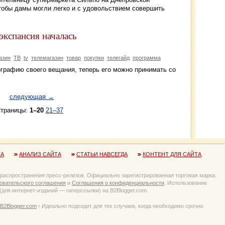
чтобы дамы могли легко и с удовольствием совершить
экспансия началась
азин
ТВ
tv
телемагазин
товар
покупки
телегайд
программа
ографию своего вещания, теперь его можно принимать со
следующая →
траницы:
1–20
21–37
ТА
АНАЛИЗ САЙТА
СТАТЬИ НАВСЕГДА
КОНТЕНТ ДЛЯ САЙТА
 распространения пресс-релизов. Официально зарегистрированная торговая марка.
овательского соглашения
и
Соглашения о конфиденциальности
. Использование
для интернет-изданий — гиперссылки) на B2Blogger.com.
B2Blogger.com
› Идеально подходит для тех случаев, когда необходимо срочно