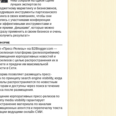
«Мы собрали на одной сцене
лучших экспертов по
джетному маркетингу и бизнесменов,
едривших инструменты партизанского
инга в своих компаниях, чтобы они
лись с участниками конференции
и эффективными инструментами и
и яркими „фишками“, которые можно
сразу применить в своем бизнесе и очень
получить результат»
ТФОРМЕ
 «Пресс-Релизы» на B2Blogger.com —
-релизная платформа (релизоприёмник)
азмещения корпоративных новостей и
релизов с целью распространения их в
ете и придачи им максимальной
сти в Сети.
орма позволяет размещать пресс-
 по принципу search engine visibility, когда
иалы распространяются по новостным
торам и доступны через поиск в течение
са после размещения.
щение корпоративных пресс-релизов по
пу media visibility гарантирует
остранение материала по каналам
ационных агентств и перепечатку текста
кации ведущими онлайн СМИ.