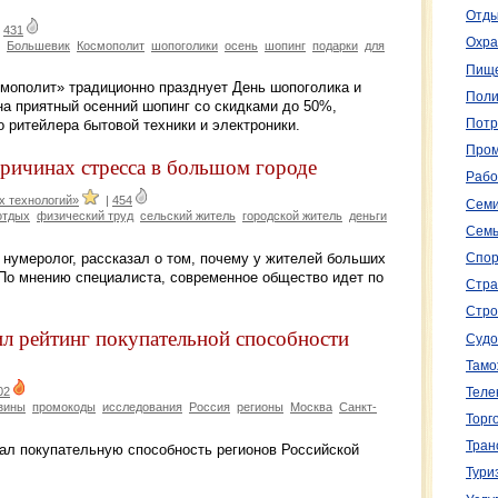
Отды
|
431
Охра
Большевик
Космополит
шопоголики
осень
шопинг
подарки
для
Пище
смополит» традиционно празднует День шопоголика и
Поли
на приятный осенний шопинг со скидками до 50%,
Потр
 ритейлера бытовой техники и электроники.
Пром
причинах стресса в большом городе
Рабо
 технологий»
|
454
Семи
отдых
физический труд
сельский житель
городской житель
деньги
Семь
 нумеролог, рассказал о том, почему у жителей больших
Спор
 По мнению специалиста, современное общество идет по
Стра
Стро
 рейтинг покупательной способности
Судо
Тамо
02
Теле
зины
промокоды
исследования
Россия
регионы
Москва
Санкт-
Торг
Тран
л покупательную способность регионов Российской
Тури