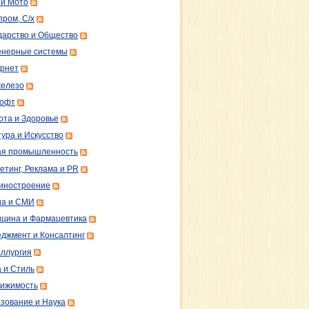
 и Мото
пром, С/х
дарство и Общество
нерные системы
рнет
железо
софт
ота и Здоровье
тура и Искусство
ая промышленность
етинг, Реклама и PR
иностроение
а и СМИ
цина и Фармацевтика
джмент и Консалтинг
ллургия
 и Стиль
ижимость
зование и Наука