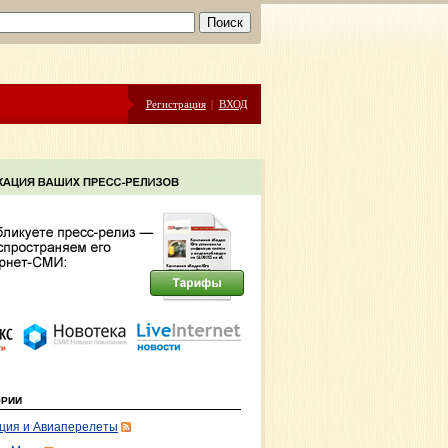
Регистрация
|
ВХОД
ОРИИ
ция и Авиаперелеты