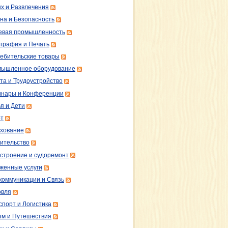
х и Развлечения
на и Безопасность
вая промышленность
графия и Печать
ебительские товары
ышленное оборудование
та и Трудоустройство
нары и Конференции
я и Дети
т
хование
ительство
строение и судоремонт
женные услуги
коммуникации и Связь
овля
спорт и Логистика
зм и Путешествия