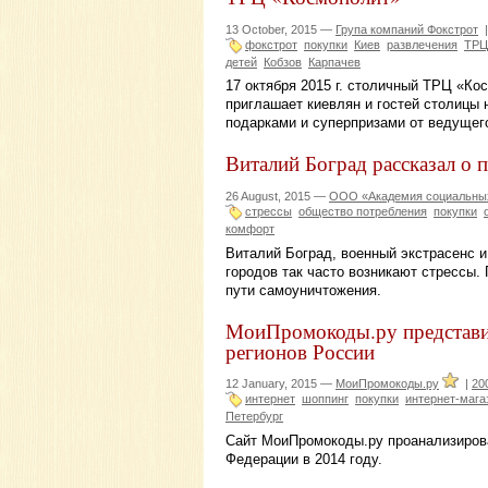
13 October, 2015 —
Група компаний Фокстрот
фокстрот
покупки
Киев
развлечения
ТРЦ
детей
Кобзов
Карпачев
17 октября 2015 г. столичный ТРЦ «Ко
приглашает киевлян и гостей столицы 
подарками и суперпризами от ведущего
Виталий Боград рассказал о 
26 August, 2015 —
ООО «Академия социальных
стрессы
общество потребления
покупки
комфорт
Виталий Боград, военный экстрасенс и
городов так часто возникают стрессы.
пути самоуничтожения.
МоиПромокоды.ру представил
регионов России
12 January, 2015 —
МоиПромокоды.ру
|
20
интернет
шоппинг
покупки
интернет-мага
Петербург
Сайт МоиПромокоды.ру проанализирова
Федерации в 2014 году.