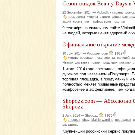
Сезон скидок Beauty Days в 
22 September, 2014 —
Vipkodik - страна промо
промокоды
купоны
скидки
акции
распро
акций
косметика
парфюмерия
покупки
9 сентября на скидочном сайте Vipkodi
на людей, которые ценят здоровый обр
Официальное открытие межд
10 July, 2014 —
Poqupaer.com
|
919
купить
poqupaer
покупаер
за границей
за
Италия
доставка
товар
продукция
покупки
з
1 июля 2014 года состоялось официаль
рубежом под названием «Покупаер». По
торговая площадка, а продуманный и 
полностью меняет привычные представл
комфортнее и эффективнее, чем когда
Shopozz.com — Абсолютно б
Shopozz
2 July, 2014 —
Shopozz
|
975
shopozz
ebay
Mail forwarding
посредник
д
магазины.
Крупнейший российский сервис покупо