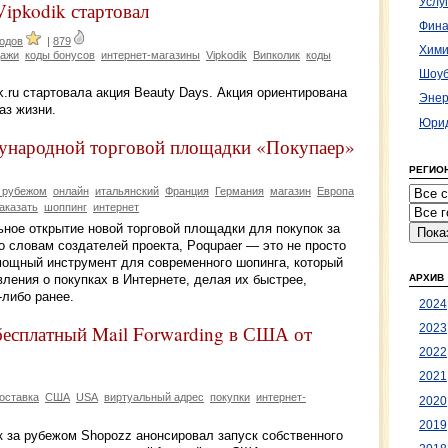
Услу
Vipkodik стартовал
Фина
кодов
|
879
Хими
дажи
коды бонусов
интернет-магазины
Vipkodik
Випколик
коды
Шоуб
k.ru стартовала акция Beauty Days. Акция ориентирована
Энер
аз жизни.
Юрид
ународной торговой площадки «Покупаер»
РЕГИО
 рубежом
онлайн
итальянский
Франция
Германия
магазин
Европа
аказать
шоппинг
интернет
ное открытие новой торговой площадки для покупок за
 словам создателей проекта, Poqupaer — это не просто
мощный инструмент для современного шопинга, который
АРХИВ
ения о покупках в Интернете, делая их быстрее,
-либо ранее.
2024
есплатный Mail Forwarding в США от
2023
2022
2021
оставка
США
USA
виртуальный адрес
покупки
интернет-
2020
2019
к за рубежом Shopozz анонсировал запуск собственного