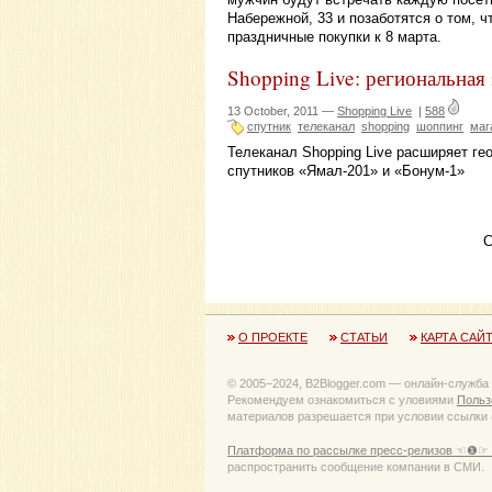
Набережной, 33 и позаботятся о том, 
праздничные покупки к 8 марта.
Shopping Live: региональная 
13 October, 2011 —
Shopping Live
|
588
спутник
телеканал
shopping
шоппинг
маг
Телеканал Shopping Live расширяет ге
спутников «Ямал-201» и «Бонум-1»
С
О ПРОЕКТЕ
СТАТЬИ
КАРТА САЙ
© 2005−2024, B2Blogger.com — онлайн-служба
Рекомендуем ознакомиться с уловиями
Польз
материалов разрешается при условии ссылки (
Платформа по рассылке пресс-релизов ☜❶☞ 
распространить сообщение компании в СМИ.