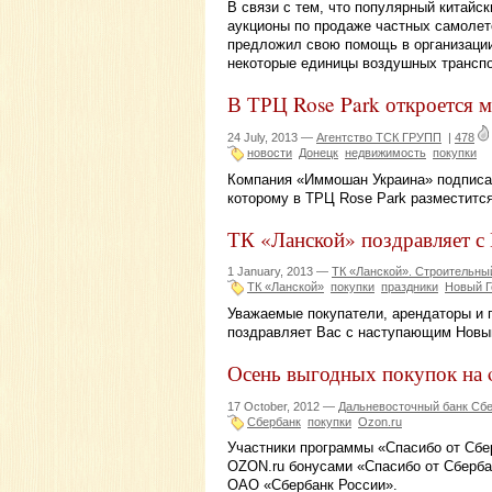
В связи с тем, что популярный китайс
аукционы по продаже частных самолето
предложил свою помощь в организации 
некоторые единицы воздушных транспо
В ТРЦ Rose Park откроется м
24 July, 2013 —
Агентство ТСК ГРУПП
|
478
новости
Донецк
недвижимость
покупки
Компания «Иммошан Украина» подписа
которому в ТРЦ Rose Park разместится
ТК «Ланской» поздравляет с
1 January, 2013 —
ТК «Ланской». Строительны
ТК «Ланской»
покупки
праздники
Новый Г
Уважаемые покупатели, арендаторы и 
поздравляет Вас с наступающим Новы
Осень выгодных покупок на 
17 October, 2012 —
Дальневосточный банк Сб
Сбербанк
покупки
Ozon.ru
Участники программы «Спасибо от Сбе
OZON.ru бонусами «Спасибо от Сберба
ОАО «Сбербанк России».