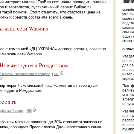
кий интернет-магазин TaoBao.com начал проводить онлайн-
в и вертолетов, русскоязычный сервис Bulltao.ru
малобю
такой покупки. Стоит отметить, что стартовая цена на
уже вн
ртных средств составила всего 1 юань.
маркет
подели
агазин сети Watsons
самым
самым
будет 
скоро 
ла с компанией «ДЦ УКРАЇНА» договор аренды, согласно
О ПЛА
 магазин сети Watsons.
Раздел
пресс
 Новым годом и Рождеством
для р
пресс-
й магазин эксклюзивных товаров
|
670
интерн
од
видимо
партнеры ТК «Ланской»! Наш коллектив от всей души
Платф
м Годом и Рождеством.
релизы
матер
агрега
ozon.ru
получа
ербанка России
|
255
Разме
принци
распр
рбанка» могут оплачивать до 30% стоимости заказов на
информ
нка», сообщает Пресс-служба Дальневосточного банка
публи