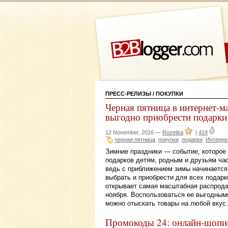
ПРЕСС-РЕЛИЗЫ
/ ПОКУПКИ
Черная пятница в интернет-м
выгодно приобрести подарки
12 November, 2016 —
Rozetka
|
419
черная пятница
покупки
подарки
Интерне
Зимние праздники — событие, которое 
подарков детям, родным и друзьям ча
ведь с приближением зимы начинается
выбрать и приобрести для всех подарк
открывает самая масштабная распродаж
ноября. Воспользоваться ее выгодными
можно отыскать товары на любой вкус.
Промокоды 24: онлайн-шопи