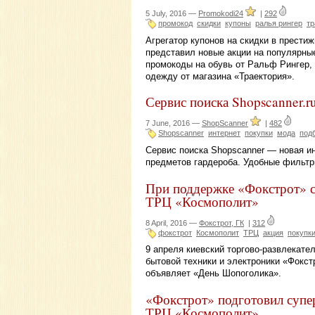
5 July, 2016 —
Promokodi24
|
292
промокод
скидки
купоны
ралья рингер
тр
Агрегатор купонов на скидки в прести
представил новые акции на популярны
промокоды на обувь от Ральф Рингер, 
одежду от магазина «Траектория».
Сервис поиска Shopscanner.r
7 June, 2016 —
ShopScanner
|
482
Shopscanner
интернет
покупки
мода
под
Сервис поиска Shopscanner — новая ин
предметов гардероба. Удобные фильтры
При поддержке «Фокстрот» с
ТРЦ «Космополит»
8 April, 2016 —
Фокстрот, ГК
|
312
фокстрот
Космополит
ТРЦ
акция
покупк
9 апреля киевский торгово-развлекат
бытовой техники и электроники «Фокст
объявляет «День Шопоголика».
«Фокстрот» подготовил супе
ТРЦ «Космополит»