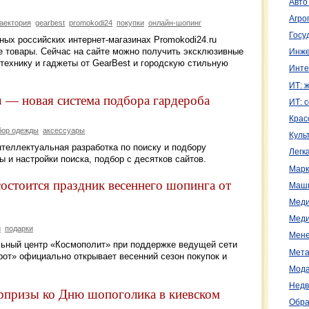
Авто
Агро
аектория
gearbest
promokodi24
покупки
онлайн-шопинг
Госу
жных российских интернет-магазинах Promokodi24.ru
е товары. Сейчас на сайте можно получить эксклюзивные
Инже
технику и гаджеты от GearBest и городскую стильную
Инте
ИТ: 
u — новая система подбора гардероба
ИТ: 
Крас
бор одежды
аксессуары
Куль
теллектуальная разработка по поиску и подбору
Легк
 и настройки поиска, подбор с десятков сайтов.
Марк
остоится праздник весеннего шопинга от
Маш
Меди
Меди
и
подарки
Мене
ельный центр «Космополит» при поддержке ведущей сети
Мета
рот» официально открывает весенний сезон покупок и
Мода
Недв
рпризы ко Дню шопоголика в киевском
Обра