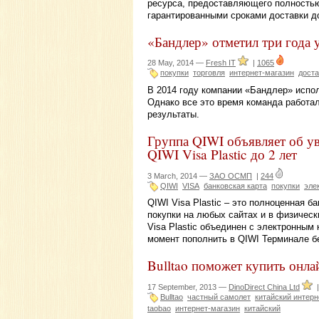
ресурса, предоставляющего полностью 
гарантированными сроками доставки до
«Бандлер» отметил три года
28 May, 2014 —
Fresh IT
|
1065
покупки
торговля
интернет-магазин
доста
В 2014 году компании «Бандлер» испол
Однако все это время команда работал
результаты.
Группа QIWI объявляет об ув
QIWI Visa Plastic до 2 лет
3 March, 2014 —
ЗАО ОСМП
|
244
QIWI
VISA
банковская карта
покупки
эле
QIWI Visa Plastic – это полноценная 
покупки на любых сайтах и в физическ
Visa Plastic объединен с электронным
момент пополнить в QIWI Терминале б
Bulltao поможет купить онла
17 September, 2013 —
DinoDirect China Ltd
Bulltao
частный самолет
китайский интерн
taobao
интернет-магазин
китайский