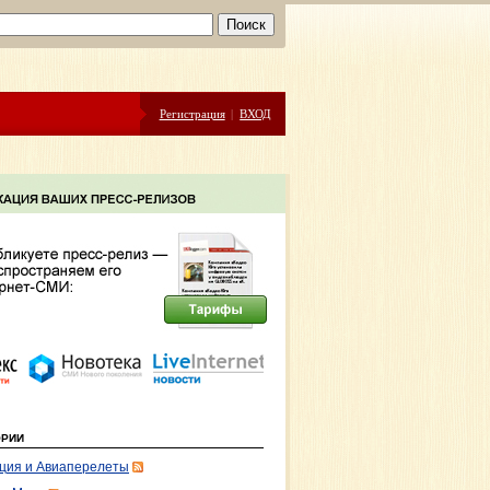
Регистрация
|
ВХОД
ОРИИ
ция и Авиаперелеты