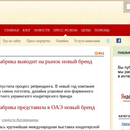
ГЛАВНАЯ
БЛОГ
НОВОСТИ
ПРЕСС-РЕЛИЗЫ
ЦЕНЫ
ПОМОЩЬ
Тур по сайту
Пресс-портреты
Ошибки
Услуги написания
абрика выводит на рынок новый бренд
пустила процесс ребрендинга. В новый год компания
о смена логотипа, дизайна упаковки или фирменного
тного украинского кондитерского бренда.
абрика представила в ОАЭ новый бренд
КАТЕГ
сладости Житомирщины
Авиа
лась крупнейшая международная выставка кондитерской