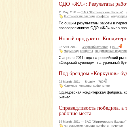
ОДО «ЖЛ»: Результаты работ
11 May, 2011 —
ЗАО "Житомирские Ласощи"
|
Житомирсме ласощи
конфеты
кондитерс
По общим результатам работы в перво
правопреемником ОДО «ЖЛ» было произ
Новый продукт от Кондитерс
22 April, 2011 —
Озерский сувенир
|
1019
мармелад
конфеты
кондитерские изделия
С апреля 2011 года на российский рын
«Озерский сувенир» - натуральный бу
Под брендом «Коркунов» буд
22 March, 2011 —
Brainity
|
760
Коркунов
конфеты
кофе
мясо
Одинцовская кондитерская фабрика, к
бизнес.
Справедливость победила, а 
рабочие места
14 March, 2011 —
ЗАО "Житомирские Ласощи"
житомирские ласощи
конфеты
печенье