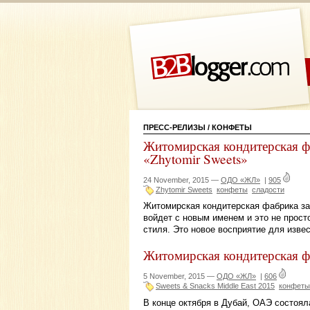
ПРЕСС-РЕЛИЗЫ
/ КОНФЕТЫ
Житомирская кондитерская ф
«Zhytomir Sweets»
24 November, 2015 —
ОДО «ЖЛ»
|
905
Zhytomir Sweets
конфеты
сладости
Житомирская кондитерская фабрика за
войдет с новым именем и это не прост
стиля. Это новое восприятие для извес
Житомирская кондитерская ф
5 November, 2015 —
ОДО «ЖЛ»
|
606
Sweets & Snacks Middle East 2015
конфеты
В конце октября в Дубай, ОАЭ состоя