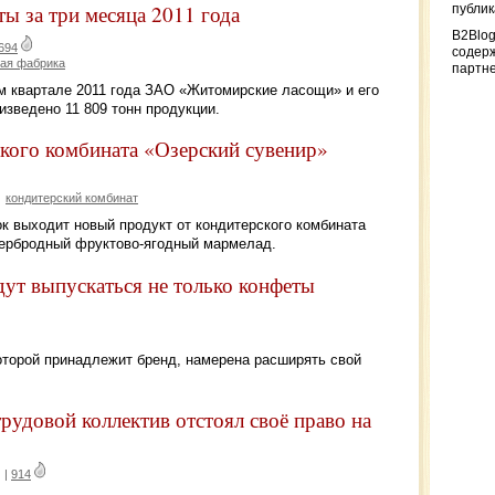
ы за три месяца 2011 года
публи
B2Blog
694
содер
кая фабрика
партн
м квартале 2011 года ЗАО «Житомирские ласощи» и его
ведено 11 809 тонн продукции.
кого комбината «Озерский сувенир»
кондитерский комбинат
ок выходит новый продукт от кондитерского комбината
тербродный фруктово-ягодный мармелад.
ут выпускаться не только конфеты
оторой принадлежит бренд, намерена расширять свой
трудовой коллектив отстоял своё право на
|
914