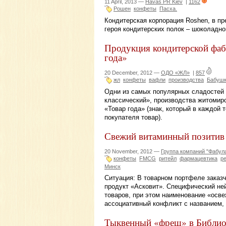
11 April, 2013 —
Havas PR Kiev
|
1162
Рошен
конфеты
Пасха.
Кондитерская корпорация Roshen, в пр
героя кондитерских полок – шоколадно
Продукция кондитерской фаб
года»
20 December, 2012 —
ОДО «ЖЛ»
|
857
жл
конфеты
вафли
производства
Бабушк
Одни из самых популярных сладостей 
классический», производства житомир
«Товар года» (знак, который в каждой
покупателя товар).
Свежий витаминный позитив 
20 November, 2012 —
Группа компаний "Фабул
конфеты
FMCG
ритейл
фармацевтика
р
Минск
Ситуация: В товарном портфеле заказ
продукт «Асковит». Специфический не
товаров, при этом наименование «осв
ассоциативный конфликт с названием,
Тыквенный «фреш» в Библио