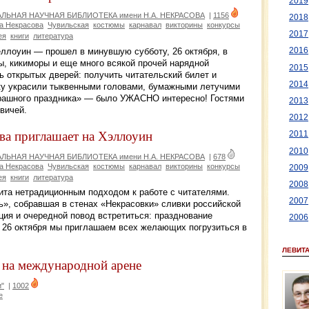
2019
ЛЬНАЯ НАУЧНАЯ БИБЛИОТЕКА имени Н.А. НЕКРАСОВА
|
1156
2018
а Некрасова
Чувильская
костюмы
карнавал
викторины
конкурсы
2017
ея
книги
литература
ллоуин — прошел в минувшую субботу, 26 октября, в
2016
ы, кикиморы и еще много всякой прочей нарядной
2015
ь открытых дверей: получить читательский билет и
2014
ку украсили тыквенными головами, бумажными летучими
рашного праздника» — было УЖАСНО интересно! Гостями
2013
вичей.
2012
ва приглашает на Хэллоуин
2011
2010
ЛЬНАЯ НАУЧНАЯ БИБЛИОТЕКА имени Н.А. НЕКРАСОВА
|
678
а Некрасова
Чувильская
костюмы
карнавал
викторины
конкурсы
2009
ея
книги
литература
2008
ита нетрадиционным подходом к работе с читателями.
2007
ь», собравшая в стенах «Некрасовки» сливки российской
ция и очередной повод встретиться: празднование
2006
26 октября мы приглашаем всех желающих погрузиться в
ЛЕВИТ
 на международной арене
"
|
1002
е