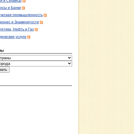
ги и Сервисы
нсы и Банки
ческая промышленность
изнес и Знаменитости
гетика, Нефть и Газ
ические услуги
НЫ