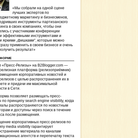
«Мы собрали на одной сцене
лучших экспертов по
джетному маркетингу и бизнесменов,
едривших инструменты партизанского
инга в своих компаниях, чтобы они
лись с участниками конференции
и эффективными инструментами и
и яркими „фишками“, которые можно
сразу применить в своем бизнесе и очень
получить результат»
ТФОРМЕ
 «Пресс-Релизы» на B2Blogger.com —
-релизная платформа (релизоприёмник)
азмещения корпоративных новостей и
релизов с целью распространения их в
ете и придачи им максимальной
сти в Сети.
орма позволяет размещать пресс-
 по принципу search engine visibility, когда
иалы распространяются по новостным
торам и доступны через поиск в течение
са после размещения.
щение корпоративных пресс-релизов по
пу media visibility гарантирует
остранение материала по каналам
ационных агентств и перепечатку текста