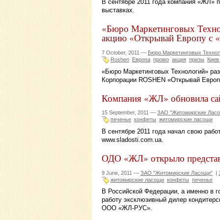
В сентябре 2011 года компания «ЖЛ» 
выставках.
«Бюро Маркетинговых Техно
акцию «Открывай Европу с 
7 October, 2011 —
Бюро Маркетинговых Технол
Roshen
Европа
промо
акция
призы
Киев
«Бюро Маркетинговых Технологий» ра
Корпорации ROSHEN «Открывай Европу
Компания «ЖЛ» обновила са
15 September, 2011 —
ЗАО "Житомирские Лас
печенье
конфеты
житомирские ласощи
В сентябре 2011 года начал свою раб
www.sladosti.com.ua.
ОДО «ЖЛ» открыло представ
9 June, 2011 —
ЗАО "Житомирские Ласощи"
|
житомирские ласощи
конфеты
печенье
В Российской Федерации, а именно в г
работу эксклюзивный дилер кондитерс
ООО «ЖЛ-РУС».