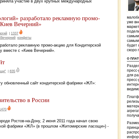
приняла участие в двух крупных международных
логий» разработало рекламную промо-
малобю
«Киев Вечерний»
уже вн
маркет
подели
огий
|
1337
самым
 Вечерний
конфеты
самым
зработало рекламную промо-акцию для Кондитерской
будет 
 вместе с «Киев Вечерний».
скоро 
О ПЛА
йт
Раздел
пресс
ощи"
|
835
для р
пресс-
оту обновленный сайт кондитерской фабрики «ЖЛ»:
интерн
видимо
Платф
ительство в России
релизы
матер
1470
агрега
получа
ороде Ростов-на-Дону, 2 июня 2011 года начал свою
Разме
кой фабрики «ЖЛ» (в прошлом «Житомирские ласощи») -
принци
распр
информ