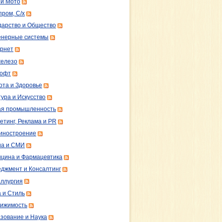
 и Мото
пром, С/х
дарство и Общество
нерные системы
рнет
железо
софт
ота и Здоровье
тура и Искусство
ая промышленность
етинг, Реклама и PR
иностроение
а и СМИ
цина и Фармацевтика
джмент и Консалтинг
ллургия
 и Стиль
ижимость
зование и Наука