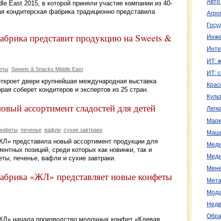
Авто
e East 2015, в которой приняли участие компании из 40-
ая кондитерская фабрика традиционно представила
Агро
.
Госу
абрика представит продукцию на Sweets &
Инже
Инте
ИТ: 
еты
Sweets & Snacks Middle East
ИТ: 
е откроет двери крупнейшая международная выставка
Крас
орая соберет кондитеров и экспертов из 25 стран.
Куль
овый ассортимент сладостей для детей
Легк
Марк
онфеты
печенье
вафли
сухие завтраки
Маш
ЖЛ» представила новый ассортимент продукции для
Меди
ентных позиций, среди которых как новинки, так и
Меди
ты, печенье, вафли и сухие завтраки.
Мене
абрика «ЖЛ» представляет новые конфеты
Мета
Мода
Недв
Обра
ЖЛ» начала производство молочных конфет «Клевая