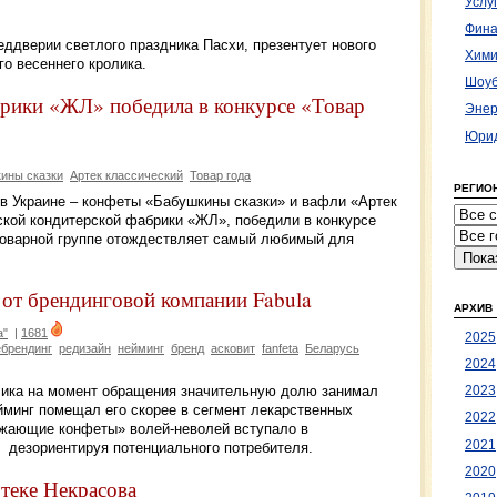
Услу
Фина
еддверии светлого праздника Пасхи, презентует нового
Хими
го весеннего кролика.
Шоуб
рики «ЖЛ» победила в конкурсе «Товар
Энер
Юрид
ины сказки
Артек классический
Товар года
РЕГИО
в Украине – конфеты «Бабушкины сказки» и вафли «Артек
ской кондитерской фабрики «ЖЛ», победили в конкурсе
 товарной группе отождествляет самый любимый для
от брендинговой компании Fabula
АРХИВ
а"
|
1681
2025
ебрендинг
редизайн
нейминг
бренд
асковит
fanfeta
Беларусь
2024
чика на момент обращения значительную долю занимал
2023
йминг помещал его скорее в сегмент лекарственных
2022
ежающие конфеты» волей-неволей вступало в
2021
 дезориентируя потенциального потребителя.
2020
теке Некрасова