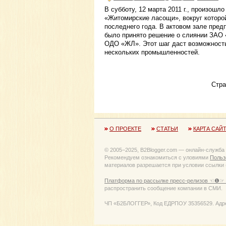
В субботу, 12 марта 2011 г., произошл
«Житомирские ласощи», вокруг котор
последнего года. В актовом зале пред
было принято решение о слиянии ЗАО
ОДО «ЖЛ». Этот шаг даст возможность
нескольких промышленностей.
Стр
О ПРОЕКТЕ
СТАТЬИ
КАРТА САЙ
© 2005−2025, B2Blogger.com — онлайн-служба
Рекомендуем ознакомиться с уловиями
Польз
материалов разрешается при условии ссылки (
Платформа по рассылке пресс-релизов ☜❶☞ 
распространить сообщение компании в СМИ.
ЧП «Б2БЛОГГЕР», Код ЕДРПОУ 35356529. Адрес: 