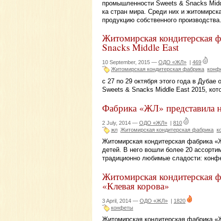
промышленности Sweets & Snacks Middl
ка стран мира. Среди них и житомирск
продукцию собственного производства
Житомирская кондитерская ф
Snacks Middle East
10 September, 2015 —
ОДО «ЖЛ»
|
469
Житомирская кондитерская фабрика
конф
с 27 по 29 октября этого года в Дуба
Sweets & Snacks Middle East 2015, кот
Фабрика «ЖЛ» представила н
2 July, 2014 —
ОДО «ЖЛ»
|
810
жл
Житомирская кондитерская фабрика
к
Житомирская кондитерская фабрика «
детей. В него вошли более 20 ассортим
традиционно любимые сладости: конфе
Житомирская кондитерская ф
«Клевая корова»
3 April, 2014 —
ОДО «ЖЛ»
|
1820
конфеты
Житомирская кондитерская фабрика «