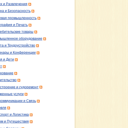
х и Развлечения
на и Безопасность
вая промышленность
графия и Печать
ебительские товары
ышленное оборудование
та и Трудоустройство
нары и Конференции
я и Дети
т
хование
ительство
строение и судоремонт
женные услуги
коммуникации и Связь
овля
спорт и Логистика
зм и Путешествия