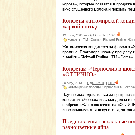
корова», которые появятся в продаже
вкус сгущенного молока и покрыты те
Конфеты житомирской конди
жаркой погоде
12 June, 2013 —
ОДО «ЖЛ»
|
1070
конфеты
ТМ «Doma»
Richwell Praline
Жито
Житомирская кондитерская фабрика «
пралине. Благодаря новому процессу
линейки «Richwell Praline» ТМ «Doma» 
Конфетам «Чернослив в шоко
«ОТЛИЧНО»
20 May, 2013 —
ОДО «ЖЛ»
|
1112
житомирские ласощи
Чернослив в шокола
Научно-исследовательский центр неза
конфетам «Чернослив с миндалем в ш
фабрики «ЖЛ» знак качества «ОТЛИЧН
«прозрачным» для покупателя, затраг
Представлены пасхальные нов
разноцветные яйца