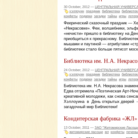
30 October, 2012 —
ЦЕНТРАЛЬНАЯ УНИВЕРСА
хэллоуин
праздник
библиотека
библиотек
конфеты
подарки
загадки
тайны
игры
лотер
Феерический сказочный праздник — Хе
«Некрасовке». Феи, волшебники, эльф
«нечисти» пришло в библиотеку на Ден
приобщиться к прекрасному. Библиоте
мышами и паутиной — атрибутами «ст
библиотеки стало больше пятисот моск
Библиотека им. Н.А. Некрасо
24 October, 2012 —
ЦЕНТРАЛЬНАЯ УНИВЕРСА
хэллоуин
праздник
библиотека
библиотек
конфеты
подарки
загадки
тайны
игры
лотер
Библиотека им. Н.А. Некрасова знамен
Едва отгремела «Поэтическая Арт-Ноч
креативной молодежи, как снова сенса
Хэллоуина в День открытых дверей - 
загадочный мир Библиотеки!
Кондитерская фабрика «ЖЛ»
13 October, 2011 —
ЗАО "Житомирские Ласощи
житомирские ласощи
жл
конфеты
печень