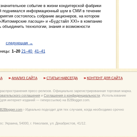
о значительное событие в жизни кондитерской фабрики
ой поднимался информационный шум в СМИ в течении
приятия состоялось собрание акционеров, на котором
 «Житомирские ласощи» и «Будстайл ХХІ» в компанию
 объединить технологии, знания и возможности
следующая →
аницы:
1–20
21–40
41–41
ТА
АНАЛИЗ САЙТА
СТАТЬИ НАВСЕГДА
КОНТЕНТ ДЛЯ САЙТА
 распространения пресс-релизов. Официально зарегистрированная торговая марка.
овательского соглашения
и
Соглашения о конфиденциальности
. Использование
для интернет-изданий — гиперссылки) на B2Blogger.com.
B2Blogger.com
› Идеально подходит для тех случаев, когда необходимо срочно
Украина, 54000, г. Николаев, ул. Декабристов, 41/12.