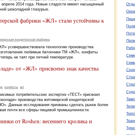
 в апреле 2014 года. Новые сладости имеют насыщенный
Отды
мной шоколадной глазурью.
Охра
терской фабрики «ЖЛ» стали устойчивы к
Пище
Поли
Потр
мирская кондитерская фабрика
Пром
ЖЛ» усовершенствовала технологию производства
Рабо
 изготовления любимые батончики ТМ «ЖЛ», конфеты
Семи
теперь не таят при летней температуре.
Семь
ладе» от «ЖЛ» присвоено знак качества
Спор
Стра
Стро
де
конфеты
жл
Судо
висимых потребительских экспертиз «ТЕСТ» присвоил
Тамо
околаде» производства житомирской кондитерской
О». Данные исследования призваны сделать рынок более
Теле
ивая почти все сферы пищевой промышленности.
Торг
инки от Roshen: весеннего кролика и
Тран
Тури