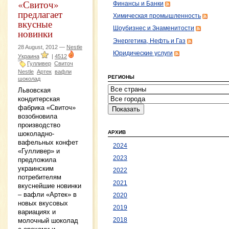
«Свиточ»
Финансы и Банки
предлагает
Химическая промышленность
вкусные
Шоубизнес и Знаменитости
новинки
Энергетика, Нефть и Газ
28 August, 2012 —
Nestle
Юридические услуги
Украина
|
4512
Гулливер
Свиточ
Nestle
Артек
вафли
РЕГИОНЫ
шоколад
Львовская
кондитерская
фабрика «Свиточ»
возобновила
производство
АРХИВ
шоколадно-
вафельных конфет
2024
«Гулливер» и
2023
предложила
украинским
2022
потребителям
2021
вкуснейшие новинки
– вафли «Артек» в
2020
новых вкусовых
2019
вариациях и
молочный шоколад
2018