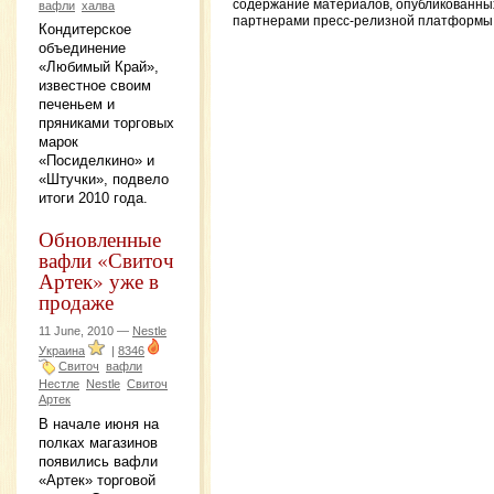
содержание материалов, опубликованны
вафли
халва
партнерами пресс-релизной платформы
Кондитерское
объединение
«Любимый Край»,
известное своим
печеньем и
пряниками торговых
марок
«Посиделкино» и
«Штучки», подвело
итоги 2010 года.
Обновленные
вафли «Свиточ
Артек» уже в
продаже
11 June, 2010 —
Nestle
Украина
|
8346
Свиточ
вафли
Нестле
Nestle
Свиточ
Артек
В начале июня на
полках магазинов
появились вафли
«Артек» торговой