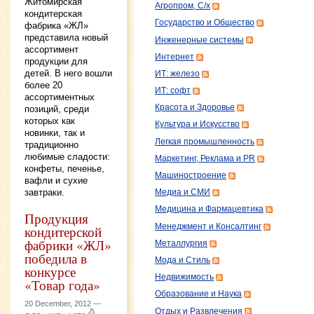
Житомирская
Агропром, С/х
кондитерская
Государство и Общество
фабрика «ЖЛ»
представила новый
Инженерные системы
ассортимент
Интернет
продукции для
детей. В него вошли
ИТ: железо
более 20
ИТ: софт
ассортиментных
Красота и Здоровье
позиций, среди
которых как
Культура и Искусство
новинки, так и
Легкая промышленность
традиционно
любимые сладости:
Маркетинг, Реклама и PR
конфеты, печенье,
Машиностроение
вафли и сухие
завтраки.
Медиа и СМИ
Медицина и Фармацевтика
Продукция
Менеджмент и Консалтинг
кондитерской
фабрики «ЖЛ»
Металлургия
победила в
Мода и Стиль
конкурсе
Недвижимость
«Товар года»
Образование и Наука
20 December, 2012 —
Отдых и Развлечения