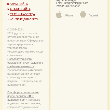
Skype: b2blogger
Email:
info@b2blogger.com
КАРТА САЙТА
Twitter:
@b2blogger
АНАЛИЗ САЙТА
СТАТЬИ НАВСЕГДА
IPhone
Android
КОНТЕНТ ДЛЯ САЙТА
© 2005−2024,
B2Blogger.com — онлайн-
служба распространения
пресс-релизов. Официально
зарегистрированная
торговая марка.
Рекомендуем ознакомиться
с уловиями
Пользовательского
соглашения
и
Соглашения о
конфиденциальности
.
Использование материалов
разрешается при условии
ссылки (для интернет-
изданий — гиперссылки) на
B2Blogger.com.
Платформа по рассылке
пресс-релизов ☜❶☞
B2Blogger.com
› Идеально
подходит для тех случаев,
когда необходимо срочно