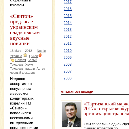
с орехами и
2017
изюмом.
2016
«Свиточ»
2015
предлагает
2014
украинским
2013
сладкоежкам
вкусные
2012
новинки
2011
16 March, 2012 —
Nestle
2010
Украина
|
5420
2009
Свиточ
Белый
Трюфель
Хрум
2008
Трюфель
вафли
Артек
2007
черный шоколад
Недавно
2006
ассортимент
популярных
ЛЕВИТАС АЛЕКСАНДР
львовских
кондитерских
«Партизанский марк
изделий ТМ
2017»: открыт конкур
«Свиточ»
организацию трансл
пополнился
несколькими
интересными
«Мы собрали на одной сце
предложениями,
лучших экспертов по