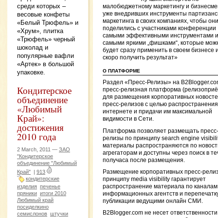
среди которых –
малобюджетному маркетингу и бизнесме
весовые конфеты
уже внедривших инструменты партизанс
маркетинга в своих компаниях, чтобы он
«Белый Трюфель» и
поделились с участниками конференции
«Хрум», плитка
самыми эффективными инструментами 
«Трюфель» черный
самыми яркими „фишками“, которые мож
шоколад и
будет сразу применить в своем бизнесе 
популярные вафли
скоро получить результат»
«Артек» в большой
О ПЛАТФОРМЕ
упаковке.
Раздел «Пресс-Релизы» на B2Blogger.c
Кондитерское
пресс-релизная платформа (релизоприё
объединение
для размещения корпоративных новосте
пресс-релизов с целью распространения
«Любимый
интернете и придачи им максимальной
Край»:
видимости в Сети.
достижения
Платформа позволяет размещать пресс
2010 года
релизы по принципу search engine visibilit
материалы распространяются по новос
2 March, 2011 —
ЗАО
агрегаторам и доступны через поиск в т
"Кондитерское
получаса после размещения.
объединение "Любимый
Край"
|
913
Размещение корпоративных пресс-релиз
кондитерские
принципу media visibility гарантирует
изделия
печенье
распространение материала по каналам
пряники
итоги 2010
информационных агентств и перепечатку
Любимый край
публикации ведущими онлайн СМИ.
посиделкино
B2Blogger.com не несет ответственности
семислонов
штучки