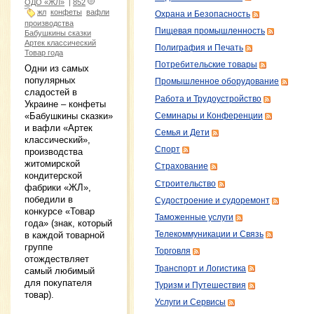
ОДО «ЖЛ»
|
852
жл
конфеты
вафли
Охрана и Безопасность
производства
Пищевая промышленность
Бабушкины сказки
Артек классический
Полиграфия и Печать
Товар года
Потребительские товары
Одни из самых
популярных
Промышленное оборудование
сладостей в
Работа и Трудоустройство
Украине – конфеты
«Бабушкины сказки»
Семинары и Конференции
и вафли «Артек
Семья и Дети
классический»,
Спорт
производства
житомирской
Страхование
кондитерской
Строительство
фабрики «ЖЛ»,
победили в
Судостроение и судоремонт
конкурсе «Товар
Таможенные услуги
года» (знак, который
в каждой товарной
Телекоммуникации и Связь
группе
Торговля
отождествляет
Транспорт и Логистика
самый любимый
для покупателя
Туризм и Путешествия
товар).
Услуги и Сервисы