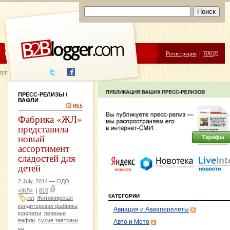
ЦЕНЫ
ПОМОЩЬ
Регистрация
|
ВХОД
луги написания
ПРЕСС-РЕЛИЗЫ
/
ВАФЛИ
Фабрика «ЖЛ»
представила
новый
ассортимент
сладостей для
детей
2 July, 2014 —
ОДО
«ЖЛ»
|
810
КАТЕГОРИИ
жл
Житомирская
кондитерская фабрика
Авиация и Авиаперелеты
конфеты
печенье
вафли
сухие завтраки
Авто и Мото