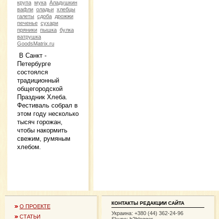
крупа
мука
Аладушкин
вафли
оладьи
хлебцы
галеты
сдоба
дрожжи
печенье
сухари
пряники
пышка
булка
ватрушка
GoodsMatrix.ru
В Санкт -
Петербурге
состоялся
традиционный
общегородской
Праздник Хлеба.
Фестиваль собрал в
этом году несколько
тысяч горожан,
чтобы накормить
свежим, румяным
хлебом.
КОНТАКТЫ РЕДАКЦИИ САЙТА
О ПРОЕКТЕ
Украина: +380 (44) 362-24-96
СТАТЬИ