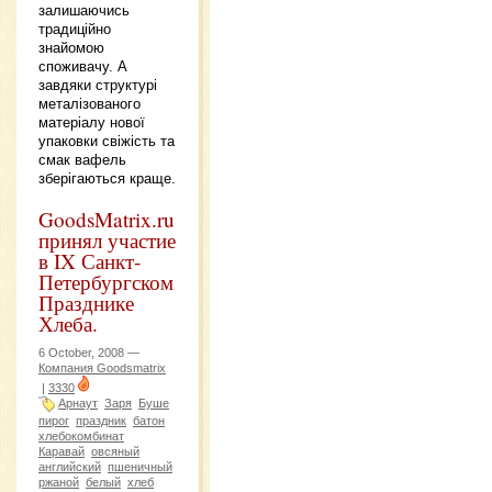
залишаючись
традиційно
знайомою
споживачу. А
завдяки структурі
металізованого
матеріалу нової
упаковки свіжість та
смак вафель
зберігаються краще.
GoodsMatrix.ru
принял участие
в IX Санкт-
Петербургском
Празднике
Хлеба.
6 October, 2008 —
Компания Goodsmatrix
|
3330
Арнаут
Заря
Буше
пирог
праздник
батон
хлебокомбинат
Каравай
овсяный
английский
пшеничный
ржаной
белый
хлеб