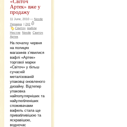
«Світоч
Артек» вже у
продажу
11 June, 2010 —
Nestle
Украина
|
241
Свиточ
вафли
Нестле
Nestle
Свиточ
Артек
На початку червня
на полицях
магазинів з’явилися
вафлі «Артек»
торгової марки
«Світоч» у більш
сучасній
металізованій
упаковці оновленого
дизайну. Відтепер
упаковка
найпопулярніших та
найулюбленіших
споживачами
вафель стала ще
привабливішою та
яскравішою,
водночас