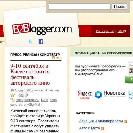
ЦЕНЫ
ПОМОЩЬ
Регистрация
|
ВХОД
луги написания
ПРЕСС-РЕЛИЗЫ
/ КИНОТЕАТР
9-10 сентября в
Киеве состоится
фестиваль
авторского кино
16 August, 2017 —
kievfilmfestival
|
403
кинофестиваль
Киев
кино
кинотеатр
«SkyMall»
Киевский кинофестиваль
КАТЕГОРИИ
пройдёт в столице Украины
9-10 сентября. Посетители
Авиация и Авиаперелеты
фестиваля смогут увидеть
Авто и Мото
фильмы самых различных