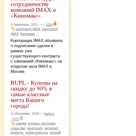
сотрудничеству
компаний IMAX и
«Киномакс»
9 September, 2011 —
|
1119
кинотеатр IMAX
кинотеатр
IMAX
Киномакс
Корпорация IMAX объявила
о подписании сделки в
рамках уже
существующего контракта
с компанией «Киномакс» на
открытие зала IMAX в
Москве.
BUPL - Купоны на
скидку до 90% в
самые классные
места Вашего
города!
11 December, 2010 —
bupl.ru
|
571
скидки
купоны. ресторан
суши-бар
кинотеатр
интернет
проекты
салон красоты
ночной