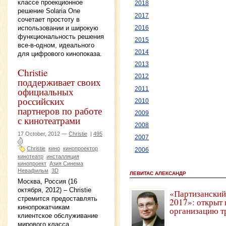
классе проекционное
2018
решение Solaria One
2017
сочетает простоту в
использовании и широкую
2016
функциональность решения
2015
все-в-одном, идеального
2014
для цифрового кинопоказа.
2013
Christie
2012
поддерживает своих
официальных
2011
российских
2010
партнеров по работе
2009
с кинотеатрами
2008
17 October, 2012 —
Christie
|
495
2007
Christie
кино
кинопроектор
2006
кинотеатр
инсталляция
кинопроект
Азия Синема
Невафильм
3D
ЛЕВИТАС АЛЕКСАНДР
Москва, Россия (16
октября, 2012) – Christie
«Партизанский
стремится предоставлять
2017»: открыт 
кинопрокатчикам
организацию т
клиентское обслуживание
мирового класса,