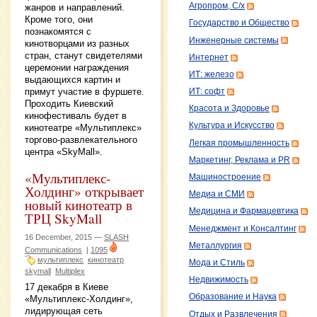
Агропром, С/х
жанров и направлений.
Кроме того, они
Государство и Общество
познакомятся с
Инженерные системы
кинотворцами из разных
стран, станут свидетелями
Интернет
церемонии награждения
ИТ: железо
выдающихся картин и
примут участие в фуршете.
ИТ: софт
Проходить Киевский
Красота и Здоровье
кинофестиваль будет в
Культура и Искусство
кинотеатре «Мультиплекс»
торгово-развлекательного
Легкая промышленность
центра «SkyMall».
Маркетинг, Реклама и PR
«Мультиплекс-
Машиностроение
Холдинг» открывает
Медиа и СМИ
новый кинотеатр в
Медицина и Фармацевтика
ТРЦ SkyMall
Менеджмент и Консалтинг
16 December, 2015 —
SLASH
Металлургия
Communications
|
1095
мультиплекс
кинотеатр
Мода и Стиль
skymall
Multiplex
Недвижимость
17 декабря в Киеве
Образование и Наука
«Мультиплекс-Холдинг»,
лидирующая сеть
Отдых и Развлечения