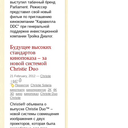
выступил табачный бренд
Parliament. Режиссер
представил свой новый
фильм по приглашению
кинокомпании "Каравелла
DDC" при генеральной
поддержке инвестиционной
компании Тройка Диалог.
Будущее высоких
стандартов
кинопоказа – за
новой системой
Christie Duo
21 February, 2012 —
Christie
|
647
Проектор
Christie Solaria
кинотеатр
кинопроектор
2K
4K
3D
кино
кинопоказ
Christie Duo
Christie
Christie® объявила о
выпуске Christie Duo™ –
новой системы совмещения
изображения с двух
проекторов, которая была