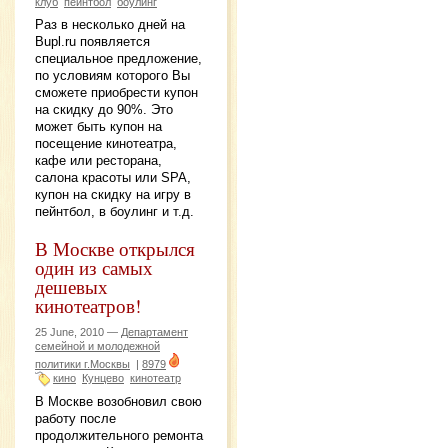
клуб
пейнтбол
боулинг
Раз в несколько дней на
Bupl.ru появляется
специальное предложение,
по условиям которого Вы
сможете приобрести купон
на скидку до 90%. Это
может быть купон на
посещение кинотеатра,
кафе или ресторана,
салона красоты или SPA,
купон на скидку на игру в
пейнтбол, в боулинг и т.д.
В Москве открылся
один из самых
дешевых
кинотеатров!
25 June, 2010 —
Департамент
семейной и молодежной
политики г.Москвы
|
8979
кино
Кунцево
кинотеатр
В Москве возобновил свою
работу после
продолжительного ремонта