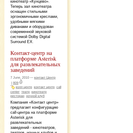
кинотеатр «Кунцево».
Теперь зал кинотеатра
оснащен стильными
эргономичными креслами,
удобными мягкими
диванами и оборудован
современной звуковой
системой Dolby Digital
Surround EX.
Контакт-центр на
платформе Asterisk
для развлекательных
заведений
7 June, 2010 —
контакт Центр
|
809
колл центр
контакт центр
call
center
театр
кинотеатр
ресторан
ночной клуб
Компания «Контакт центр»
предлагает конфигурацию
call-центра на платформе
Asterisk для
развлекательных
заведений - кинотеатров,
театров, ночных клубов и