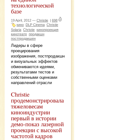
технологической
базе
19 April, 2012 —
Christie
|
698
кино
DLP Cinema
Christie
Solaria
Christie
кинопроекция
кинотеатр
продакшн
постпродакшен
Лидеры в сфере
проецирования
изображения, постпродакшн
и визуальных эффектов
обмениваются идеями,
результатами тестов и
собственными оценками
направлений отрасли
Christie
продемонстрировала
тяжеловесам
киноиндустрии
первый в истории
демо-показ лазерной
проекции с высокой
частотой кадров