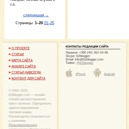
т.п.
следующая →
Страницы:
1–20
21–25
КОНТАКТЫ РЕДАКЦИИ САЙТА
О ПРОЕКТЕ
Украина: +380 (44) 362-24-96
СТАТЬИ
Skype: b2blogger
Email:
info@b2blogger.com
КАРТА САЙТА
Twitter:
@b2blogger
АНАЛИЗ САЙТА
СТАТЬИ НАВСЕГДА
IPhone
Android
КОНТЕНТ ДЛЯ САЙТА
© 2005−2025,
B2Blogger.com — онлайн-
служба распространения
пресс-релизов. Официально
зарегистрированная
торговая марка.
Рекомендуем ознакомиться
с уловиями
Пользовательского