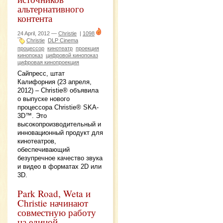
альтернативного
контента
24 April, 2012 —
Christie
|
1098
Christie
DLP Cinema
процессор
кинотеатр
проекция
кинопоказ
цифровой кинопоказ
цифровая кинопроекция
Сайпресс, штат
Калифорния (23 апреля,
2012) – Christie® объявила
о выпуске нового
процессора Christie® SKA-
3D™. Это
высокопроизводительный и
инновационный продукт для
кинотеатров,
обеспечивающий
безупречное качество звука
и видео в форматах 2D или
3D.
Park Road, Weta и
Christie начинают
совместную работу
на единой