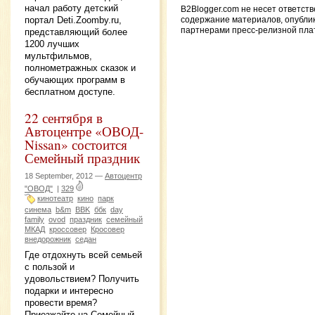
начал работу детский
B2Blogger.com не несет ответств
портал Deti.Zoomby.ru,
содержание материалов, опубли
партнерами пресс-релизной пл
представляющий более
1200 лучших
мультфильмов,
полнометражных сказок и
обучающих программ в
бесплатном доступе.
22 сентября в
Автоцентре «ОВОД-
Nissan» состоится
Семейный праздник
18 September, 2012 —
Автоцентр
"ОВОД"
|
329
кинотеатр
кино
парк
синема
b&m
BBK
ббк
day
family
ovod
праздник
семейный
МКАД
кроссовер
Кросовер
внедорожник
седан
Где отдохнуть всей семьей
с пользой и
удовольствием? Получить
подарки и интересно
провести время?
Приезжайте на Семейный