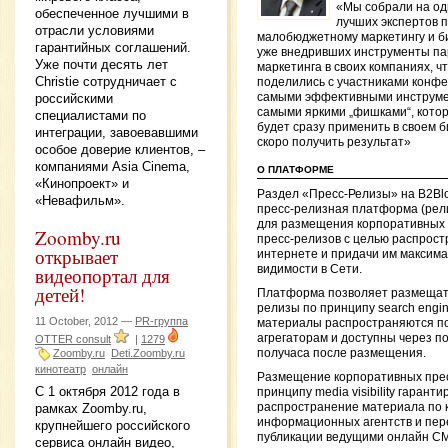
«Мы собрали на од
обеспеченное лучшими в
лучших экспертов 
отрасли условиями
малобюджетному маркетингу и б
гарантийных соглашений.
уже внедривших инструменты па
Уже почти десять лет
маркетинга в своих компаниях, ч
Christie сотрудничает с
поделились с участниками конф
российскими
самыми эффективными инструме
самыми яркими „фишками“, кото
специалистами по
будет сразу применить в своем б
интеграции, завоевавшими
скоро получить результат»
особое доверие клиентов, –
компаниями Asia Cinema,
О ПЛАТФОРМЕ
«Кинопроект» и
Раздел «Пресс-Релизы» на B2Bl
«Невафильм».
пресс-релизная платформа (рел
для размещения корпоративных 
Zoomby.ru
пресс-релизов с целью распрост
открывает
интернете и придачи им максим
видимости в Сети.
видеопортал для
детей!
Платформа позволяет размещат
релизы по принципу search engine v
11 October, 2012 —
PR-группа
материалы распространяются п
агрегаторам и доступны через по
OTTER consult
|
1279
получаса после размещения.
Zoomby.ru
Deti.Zoomby.ru
кинотеатр
онлайн
Размещение корпоративных прес
С 1 октября 2012 года в
принципу media visibility гаранти
рамках Zoomby.ru,
распространение материала по 
информационных агентств и пере
крупнейшего российского
публикации ведущими онлайн С
сервиса онлайн видео,