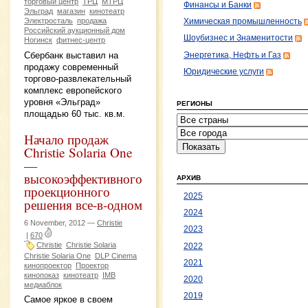
торговый центр
ТРЦ
МТРЦ
Финансы и Банки
Эльград
магазин
кинотеатр
Электросталь
продажа
Химическая промышленность
Российский аукционный дом
Шоубизнес и Знаменитости
Ногинск
фитнес-центр
Сбербанк выставил на
Энергетика, Нефть и Газ
продажу современный
Юридические услуги
торгово-развлекательный
комплекс европейского
уровня «Эльград»
РЕГИОНЫ
площадью 60 тыс. кв.м.
Начало продаж
Christie Solaria One
—
высокоэффективного
АРХИВ
проекционного
2025
решения все-в-одном
2024
6 November, 2012 —
Christie
2023
|
670
Christie
Christie Solaria
2022
Christie Solaria One
DLP Cinema
2021
кинопроектор
Проектор
кинопоказ
кинотеатр
IMB
2020
медиаблок
2019
Cамое яркое в своем