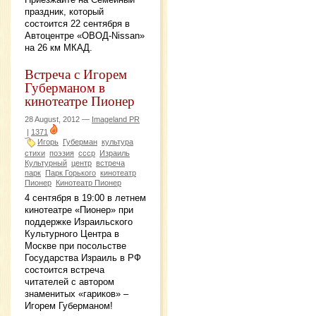
праздник, который
состоится 22 сентября в
Автоцентре «ОВОД-Nissan»
на 26 км МКАД.
Встреча с Игорем
Губерманом в
кинотеатре Пионер
28 August, 2012 —
Imageland PR
|
1371
Игорь
Губерман
культура
стихи
поэзия
ссср
Израиль
Культурный
центр
встреча
парк
Парк Горького
кинотеатр
Пионер
Кинотеатр Пионер
4 сентября в 19:00 в летнем
кинотеатре «Пионер» при
поддержке Израильского
Культурного Центра в
Москве при посольстве
Государства Израиль в РФ
состоится встреча
читателей с автором
знаменитых «гариков» –
Игорем Губерманом!