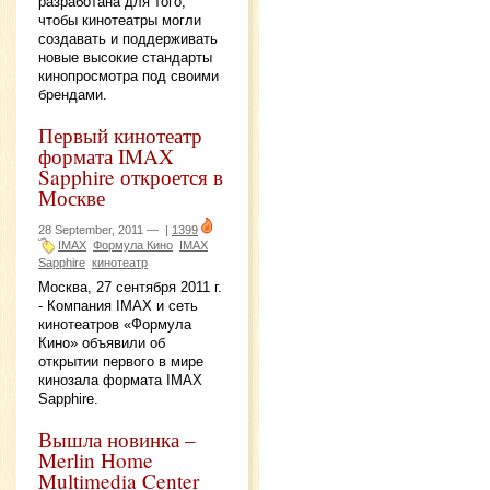
разработана для того,
чтобы кинотеатры могли
создавать и поддерживать
новые высокие стандарты
кинопросмотра под своими
брендами.
Первый кинотеатр
формата IMAX
Sapphire откроется в
Москве
28 September, 2011 —
|
1399
IMAX
Формула Кино
IMAX
Sapphire
кинотеатр
Москва, 27 сентября 2011 г.
- Компания IMAX и сеть
кинотеатров «Формула
Кино» объявили об
открытии первого в мире
кинозала формата IMAX
Sapphire.
Вышла новинка –
Merlin Home
Multimedia Center