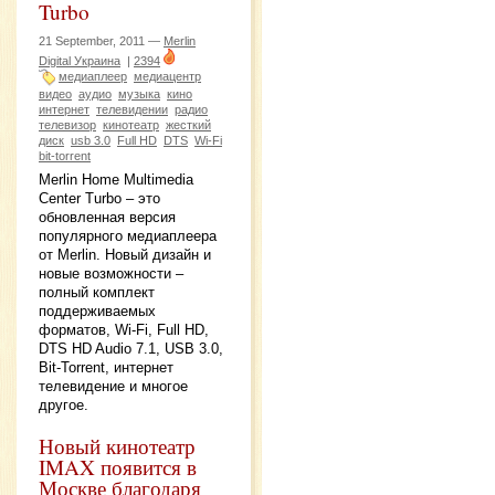
Turbo
21 September, 2011 —
Merlin
Digital Украина
|
2394
медиаплеер
медиацентр
видео
аудио
музыка
кино
интернет
телевидении
радио
телевизор
кинотеатр
жесткий
диск
usb 3.0
Full HD
DTS
Wi-Fi
bit-torrent
Merlin Home Multimedia
Center Turbo – это
обновленная версия
популярного медиаплеера
от Merlin. Новый дизайн и
новые возможности –
полный комплект
поддерживаемых
форматов, Wi-Fi, Full HD,
DTS HD Audio 7.1, USB 3.0,
Bit-Torrent, интернет
телевидение и многое
другое.
Новый кинотеатр
IMAX появится в
Москве благодаря