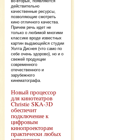
во-вторых, появляются
действительно
качественные ресурсы,
позволяющие смотреть
кино отличного качества.
Причем речь идет не
только о любимой многими
классике вроде известных
картин выдающейся студии
Уолта Диснея (что само по
себе очень здорово), но и о
свежей продукции
современного
отечественного и
зарубежного
кинематографа.
Новый процессор
для кинотеатров
Christie SKA-3D
обеспечит
подключение к
цифровым
кинопроекторам
практически любых
источников