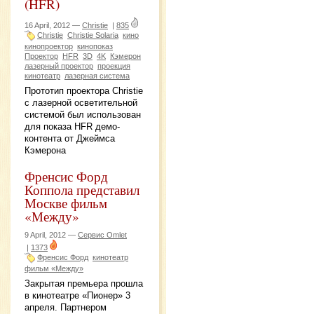
(HFR)
16 April, 2012 —
Christie
|
835
Christie
Christie Solaria
кино
кинопроектор
кинопоказ
Проектор
HFR
3D
4K
Кэмерон
лазерный проектор
проекция
кинотеатр
лазерная система
Прототип проектора Christie
с лазерной осветительной
системой был использован
для показа HFR демо-
контента от Джеймса
Кэмерона
Френсис Форд
Коппола представил
Москве фильм
«Между»
9 April, 2012 —
Сервис Omlet
|
1373
Френсис Форд
кинотеатр
фильм «Между»
Закрытая премьера прошла
в кинотеатре «Пионер» 3
апреля. Партнером