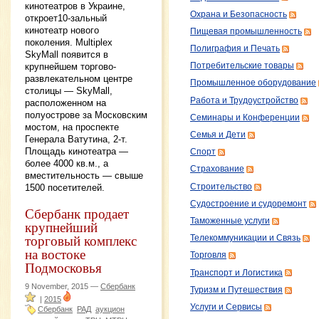
кинотеатров в Украине,
Охрана и Безопасность
откроет10-зальный
кинотеатр нового
Пищевая промышленность
поколения. Multiplex
Полиграфия и Печать
SkyMall появится в
крупнейшем торгово-
Потребительские товары
развлекательном центре
Промышленное оборудование
столицы — SkyMall,
Работа и Трудоустройство
расположенном на
полуострове за Московским
Семинары и Конференции
мостом, на проспекте
Семья и Дети
Генерала Ватутина, 2-т.
Площадь кинотеатра —
Спорт
более 4000 кв.м., а
Страхование
вместительность — свыше
1500 посетителей.
Строительство
Судостроение и судоремонт
Сбербанк продает
Таможенные услуги
крупнейший
торговый комплекс
Телекоммуникации и Связь
на востоке
Торговля
Подмосковья
Транспорт и Логистика
9 November, 2015 —
Сбербанк
Туризм и Путешествия
|
2015
Услуги и Сервисы
Сбербанк
РАД
аукцион