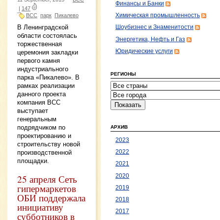
Финансы и Банки
|
147
Химическая промышленность
BCC
парк
Пикалево
В Ленинградской
Шоубизнес и Знаменитости
области состоялась
Энергетика, Нефть и Газ
торжественная
Юридические услуги
церемония закладки
первого камня
индустриального
РЕГИОНЫ
парка «Пикалево». В
рамках реализации
данного проекта
компания ВСС
выступает
генеральным
подрядчиком по
АРХИВ
проектированию и
2023
строительству новой
производственной
2022
площадки.
2021
2020
25 апреля Сеть
гипермаркетов
2019
ОБИ поддержала
2018
инициативу
2017
субботников в