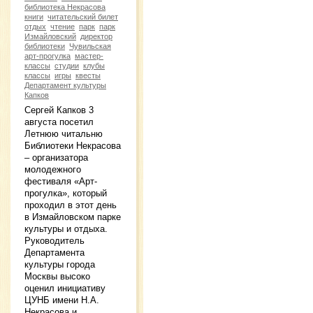
библиотека Некрасова
книги
читательский билет
отдых
чтение
парк
парк
Измайловский
директор
библиотеки
Чувильская
арт-прогулка
мастер-
классы
студии
клубы
классы
игры
квесты
Департамент культуры
Капков
Сергей Капков 3
августа посетил
Летнюю читальню
Библиотеки Некрасова
– организатора
молодежного
фестиваля «Арт-
прогулка», который
проходил в этот день
в Измайловском парке
культуры и отдыха.
Руководитель
Департамента
культуры города
Москвы высоко
оценил инициативу
ЦУНБ имени Н.А.
Некрасова и