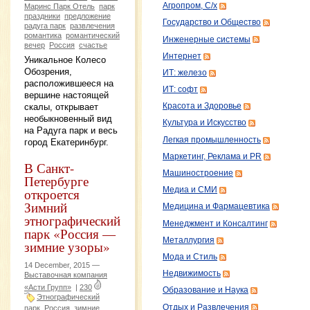
Агропром, С/х
Маринс Парк Отель
парк
праздники
предложение
Государство и Общество
радуга парк
развлечения
романтика
романтический
Инженерные системы
вечер
Россия
счастье
Интернет
Уникальное Колесо
Обозрения,
ИТ: железо
расположившееся на
ИТ: софт
вершине настоящей
Красота и Здоровье
скалы, открывает
необыкновенный вид
Культура и Искусство
на Радуга парк и весь
Легкая промышленность
город Екатеринбург.
Маркетинг, Реклама и PR
В Санкт-
Машиностроение
Петербурге
откроется
Медиа и СМИ
Зимний
Медицина и Фармацевтика
этнографический
Менеджмент и Консалтинг
парк «Россия —
Металлургия
зимние узоры»
Мода и Стиль
14 December, 2015 —
Недвижимость
Выставочная компания
«Асти Групп»
|
230
Образование и Наука
Этнографический
Отдых и Развлечения
парк
Россия
зимние