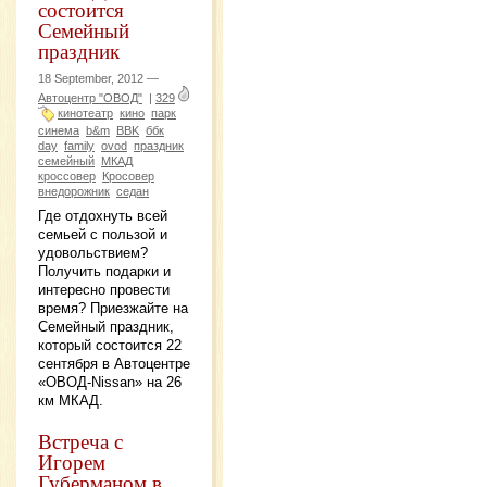
состоится
Семейный
праздник
18 September, 2012 —
Автоцентр "ОВОД"
|
329
кинотеатр
кино
парк
синема
b&m
BBK
ббк
day
family
ovod
праздник
семейный
МКАД
кроссовер
Кросовер
внедорожник
седан
Где отдохнуть всей
семьей с пользой и
удовольствием?
Получить подарки и
интересно провести
время? Приезжайте на
Семейный праздник,
который состоится 22
сентября в Автоцентре
«ОВОД-Nissan» на 26
км МКАД.
Встреча с
Игорем
Губерманом в