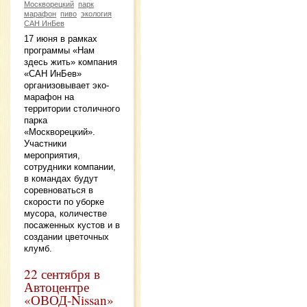
Москворецкий
парк
марафон
пиво
экология
САН ИнБев
17 июня в рамках
программы «Нам
здесь жить» компания
«САН ИнБев»
организовывает эко-
марафон на
территории столичного
парка
«Москворецкий».
Участники
мероприятия,
сотрудники компании,
в командах будут
соревноваться в
скорости по уборке
мусора, количестве
посаженных кустов и в
создании цветочных
клумб.
22 сентября в
Автоцентре
«ОВОД-Nissan»