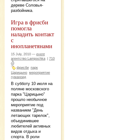
дереве Соловья-
разбойника.
Игра в фрисби
помогла
наладить контакт
с
инопланетянами
15 July, 2010 —
event
агентство Lampochka
|
710
фрисби
парк
Царицыно
мероприятие
гуманоид
В субботу 10 июля на
поляне московского
парка "Царицыно"
прошло необычное
мероприятие под
названием "День
летающих тарелок",
объединившее
любителей активных
видов отдыха и
спорта. В роли