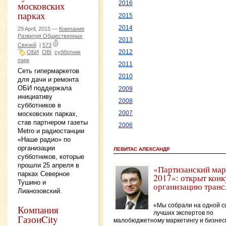
московских
2016
парках
2015
2014
29 April, 2015 —
Компания
Развития Общественных
2013
Связей
|
573
ОБИ
OBI
субботник
2012
парк
2011
Сеть гипермаркетов
2010
для дачи и ремонта
ОБИ поддержала
2009
инициативу
2008
субботников в
2007
московских парках,
став партнером газеты
2006
Metro и радиостанции
«Наше радио» по
организации
ЛЕВИТАС АЛЕКСАНДР
субботников, которые
прошли 25 апреля в
«Партизанский мар
парках Северное
2017»: открыт конк
Тушино и
организацию транс
Лианозовский.
«Мы собрали на одной с
Компания
лучших экспертов по
ГазонCity
малобюджетному маркетингу и бизнес