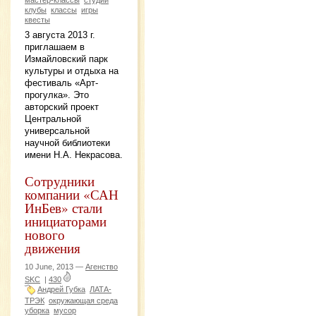
клубы
классы
игры
квесты
3 августа 2013 г.
приглашаем в
Измайловский парк
культуры и отдыха на
фестиваль «Арт-
прогулка». Это
авторский проект
Центральной
универсальной
научной библиотеки
имени Н.А. Некрасова.
Сотрудники
компании «САН
ИнБев» стали
инициаторами
нового
движения
10 June, 2013 —
Агенство
SKC
|
430
Андрей Губка
ЛАТА-
ТРЭК
окружающая среда
уборка
мусор