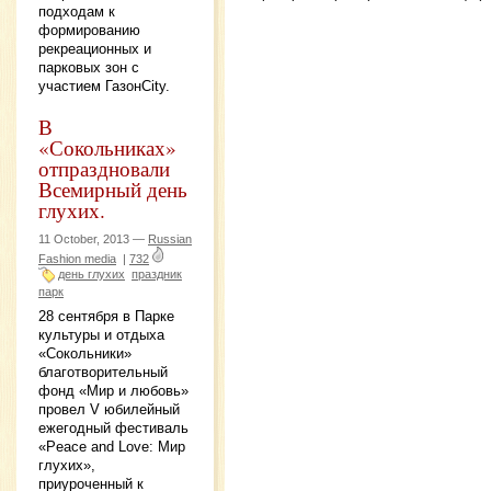
подходам к
формированию
рекреационных и
парковых зон с
участием ГазонСity.
В
«Сокольниках»
отпраздновали
Всемирный день
глухих.
11 October, 2013 —
Russian
Fashion media
|
732
день глухих
праздник
парк
28 сентября в Парке
культуры и отдыха
«Сокольники»
благотворительный
фонд «Мир и любовь»
провел V юбилейный
ежегодный фестиваль
«Peace and Love: Мир
глухих»,
приуроченный к