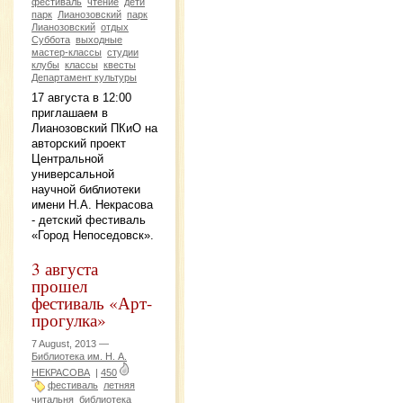
фестиваль
чтение
дети
парк
Лианозовский
парк
Лианозовский
отдых
Суббота
выходные
мастер-классы
студии
клубы
классы
квесты
Департамент культуры
17 августа в 12:00
приглашаем в
Лианозовский ПКиО на
авторский проект
Центральной
универсальной
научной библиотеки
имени Н.А. Некрасова
- детский фестиваль
«Город Непоседовск».
3 августа
прошел
фестиваль «Арт-
прогулка»
7 August, 2013 —
Библиотека им. Н. А.
НЕКРАСОВА
|
450
фестиваль
летняя
читальня
библиотека