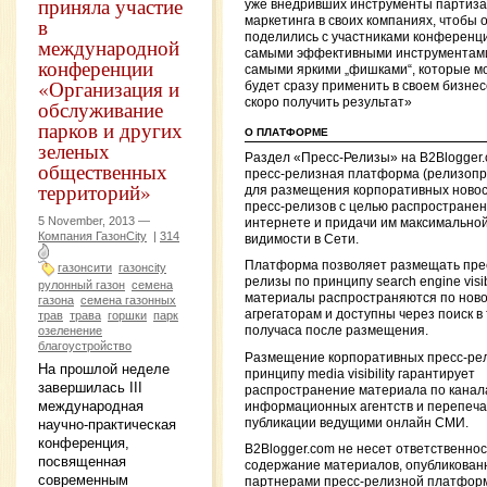
приняла участие
уже внедривших инструменты партиза
в
маркетинга в своих компаниях, чтобы 
поделились с участниками конференц
международной
самыми эффективными инструментам
конференции
самыми яркими „фишками“, которые м
«Организация и
будет сразу применить в своем бизнес
скоро получить результат»
обслуживание
парков и других
О ПЛАТФОРМЕ
зеленых
Раздел «Пресс-Релизы» на B2Blogger
общественных
пресс-релизная платформа (релизопр
территорий»
для размещения корпоративных новос
пресс-релизов с целью распространен
5 November, 2013 —
интернете и придачи им максимально
Компания ГазонCity
|
314
видимости в Сети.
Платформа позволяет размещать пре
газонсити
газонcity
релизы по принципу search engine visibi
рулонный газон
семена
материалы распространяются по нов
газона
семена газонных
агрегаторам и доступны через поиск в
трав
трава
горшки
парк
озеленение
получаса после размещения.
благоустройство
Размещение корпоративных пресс-ре
На прошлой неделе
принципу media visibility гарантирует
завершилась III
распространение материала по канал
международная
информационных агентств и перепечат
публикации ведущими онлайн СМИ.
научно-практическая
конференция,
B2Blogger.com не несет ответственнос
посвященная
содержание материалов, опубликован
современным
партнерами пресс-релизной платфор