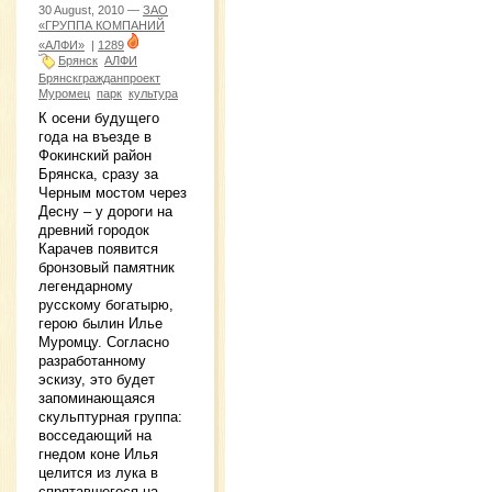
30 August, 2010 —
ЗАО
«ГРУППА КОМПАНИЙ
«АЛФИ»
|
1289
Брянск
АЛФИ
Брянскгражданпроект
Муромец
парк
культура
К осени будущего
года на въезде в
Фокинский район
Брянска, сразу за
Черным мостом через
Десну – у дороги на
древний городок
Карачев появится
бронзовый памятник
легендарному
русскому богатырю,
герою былин Илье
Муромцу. Согласно
разработанному
эскизу, это будет
запоминающаяся
скульптурная группа:
восседающий на
гнедом коне Илья
целится из лука в
спрятавшегося на