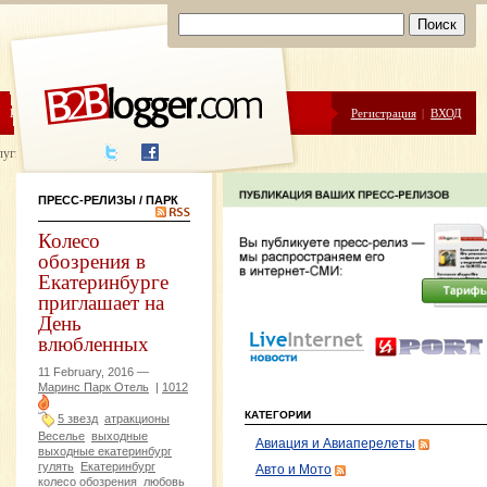
ЦЕНЫ
ПОМОЩЬ
Регистрация
|
ВХОД
луги написания
ПРЕСС-РЕЛИЗЫ
/ ПАРК
Колесо
обозрения в
Екатеринбурге
приглашает на
День
влюбленных
11 February, 2016 —
Маринс Парк Отель
|
1012
КАТЕГОРИИ
5 звезд
атракционы
Веселье
выходные
Авиация и Авиаперелеты
выходные екатеринбург
гулять
Екатеринбург
Авто и Мото
колесо обозрения
любовь