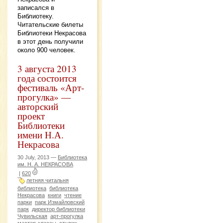
записался в
Библиотеку.
Читательские билеты
Библиотеки Некрасова
в этот день получили
около 900 человек.
3 августа 2013
года состоится
фестиваль «Арт-
прогулка» —
авторский
проект
Библиотеки
имени Н.А.
Некрасова
30 July, 2013 —
Библиотека
им. Н. А. НЕКРАСОВА
|
620
летняя читальня
библиотека
библиотека
Некрасова
книги
чтение
парки
парк Измайловский
парк
директор библиотеки
Чувильская
арт-прогулка
мастер-классы
студии