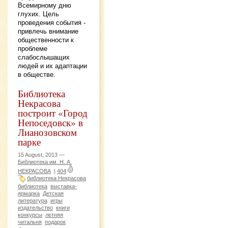
Всемирному дню
глухих. Цель
проведения события -
привлечь внимание
общественности к
проблеме
слабослышащих
людей и их адаптации
в обществе.
Библиотека
Некрасова
построит «Город
Непоседовск» в
Лианозовском
парке
15 August, 2013 —
Библиотека им. Н. А.
НЕКРАСОВА
|
404
библиотека Некрасова
библиотека
выставка-
ярмарка
Детская
литература
игры
издательство
книги
конкурсы
летняя
читальня
подарок