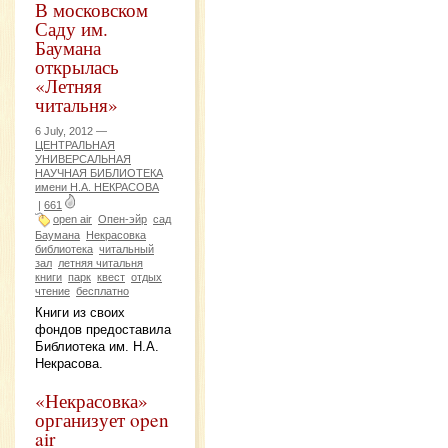
В московском
Саду им.
Баумана
открылась
«Летняя
читальня»
6 July, 2012 —
ЦЕНТРАЛЬНАЯ
УНИВЕРСАЛЬНАЯ
НАУЧНАЯ БИБЛИОТЕКА
имени Н.А. НЕКРАСОВА
|
661
open air
Опен-эйр
сад
Баумана
Некрасовка
библиотека
читальный
зал
летняя читальня
книги
парк
квест
отдых
чтение
бесплатно
Книги из своих
фондов предоставила
Библиотека им. Н.А.
Некрасова.
«Некрасовка»
организует open
air