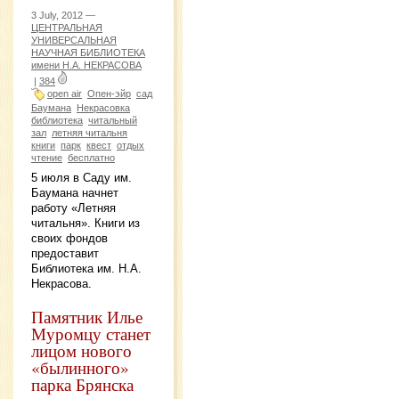
3 July, 2012 —
ЦЕНТРАЛЬНАЯ
УНИВЕРСАЛЬНАЯ
НАУЧНАЯ БИБЛИОТЕКА
имени Н.А. НЕКРАСОВА
|
384
open air
Опен-эйр
сад
Баумана
Некрасовка
библиотека
читальный
зал
летняя читальня
книги
парк
квест
отдых
чтение
бесплатно
5 июля в Саду им.
Баумана начнет
работу «Летняя
читальня». Книги из
своих фондов
предоставит
Библиотека им. Н.А.
Некрасова.
Памятник Илье
Муромцу станет
лицом нового
«былинного»
парка Брянска