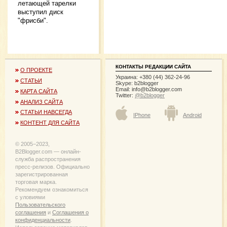
летающей тарелки
выступил диск
"фрисби".
КОНТАКТЫ РЕДАКЦИИ САЙТА
О ПРОЕКТЕ
Украина: +380 (44) 362-24-96
СТАТЬИ
Skype: b2blogger
Email:
info@b2blogger.com
КАРТА САЙТА
Twitter:
@b2blogger
АНАЛИЗ САЙТА
СТАТЬИ НАВСЕГДА
IPhone
Android
КОНТЕНТ ДЛЯ САЙТА
© 2005−2023,
B2Blogger.com — онлайн-
служба распространения
пресс-релизов. Официально
зарегистрированная
торговая марка.
Рекомендуем ознакомиться
с уловиями
Пользовательского
соглашения
и
Соглашения о
конфиденциальности
.