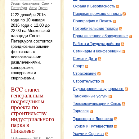
Узоры
фестиваль
Санкт-
Охрана и Безопасность
Петербург
Асти
Групп
Пищевая промышленность
С 22 декабря 2015
года по 10 января
Полиграфия и Печать
2016 года с 12.00 до
Потребительские товары
22.00 на Московской
площади Санкт-
Промышленное оборудование
Петербурга состоится
Работа и Трудоустройство
грандиозный зимний
фестиваль с
Семинары и Конференции
всевозможными
Семья и Дети
развлечениями,
Спорт
концертами,
конкурсами и
Страхование
сюрпризами.
Строительство
BCC станет
Судостроение и судоремонт
генеральным
Таможенные услуги
подрядчиком
Телекоммуникации и Связь
проекта по
строитильству
Торговля
индустриального
Транспорт и Логистика
парка в
Туризм и Путешествия
Пикалево
Услуги и Сервисы
11 September, 2015 —
BCC