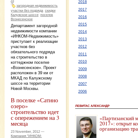
2018
загородная недвижимость
2017
участки без подряда
скидки
Калужское шоссе
поселок
2016
Вознесенское
2015
Департамент загородной
недвижимости компании
2014
«ИНКОМ-Недвижимость»
2013
приступает к реализации
участков без
2012
обязательного подряда
2011
на строительство в
2010
коттеджном поселке
«Вознесенское». Проект
2009
расположен в 39 км от
2008
МКАД по Калужскому
шоссе на территории
2007
Новой Москвы.
2006
В поселке «Сатино
озеро»
ЛЕВИТАС АЛЕКСАНДР
строительство идет
с опережением на 3
«Партизанский 
месяца
2017»: открыт к
организацию тр
23 November, 2012 —
Компания "ИНКОМ-