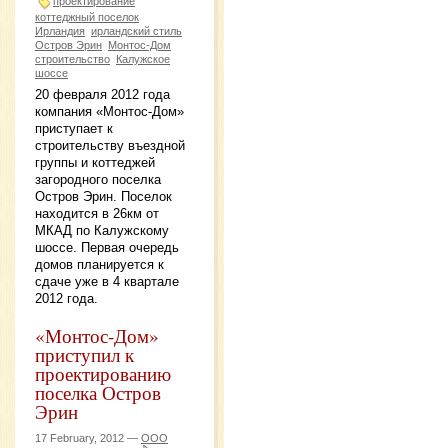
проектирование
коттеджный поселок
Ирландия
ирландский стиль
Остров Эрин
Монтос-Дом
строительство
Калужское
шоссе
20 февраля 2012 года
компания «Монтос-Дом»
приступает к
строительству въездной
группы и коттеджей
загородного поселка
Остров Эрин. Поселок
находится в 26км от
МКАД по Калужскому
шоссе. Первая очередь
домов планируется к
сдаче уже в 4 квартале
2012 года.
«Монтос-Дом»
приступил к
проектированию
поселка Остров
Эрин
17 February, 2012 —
ООО