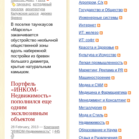
Агропром, С/х
таунхаус
коттеджный
поселок
архитектура
Государство и Общество
Калужское шоссе
дерево
Инженерные системы
бревно
В поселке таунхаусов
Интернет
«Марсель»
ИТ: железо
заканчивается
обустройство необычной
ИТ: софт
общественной зоны
Красота и Здоровье
вдоль набережной:
Культура и Искусство
постройки из бревен
большого диаметра,
Легкая промышленность
крытые натуральным
Маркетинг, Реклама и PR
камышом.
Машиностроение
Портфель
Медиа и СМИ
«ИНКОМ-
Медицина и Фармацевтика
Недвижимость»
пополнился еще
Менеджмент и Консалтинг
одним
Металлургия
эксклюзивным
Мода и Стиль
объектом
Недвижимость
28 February, 2013 —
Компания
Образование и Наука
"ИНКОМ-Недвижимость"
|
445
Отдых и Развлечения