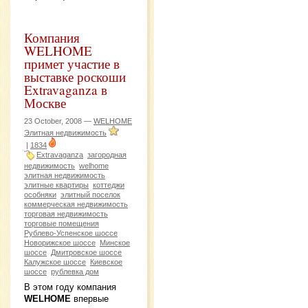
Компания
WELHOME
примет участие в
выставке роскоши
Extravaganza в
Москве
23 October, 2008 —
WELHOME
Элитная недвижимость
|
1834
Extravaganza
загородная
недвижимость
welhome
элитная недвижимость
элитные квартиры
коттеджи
особняки
элитный поселок
коммерческая недвижимость
торговая недвижимость
торговые помещения
Рублево-Успенское шоссе
Новорижское шоссе
Минское
шоссе
Дмитровское шоссе
Калужское шоссе
Киевское
шоссе
рублевка дом
В этом году компания
WELHOME
впервые