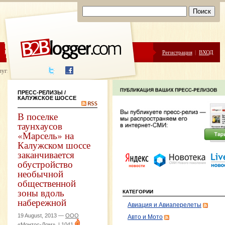
ЦЕНЫ
ПОМОЩЬ
Регистрация
|
ВХОД
луги написания
ПРЕСС-РЕЛИЗЫ
/
КАЛУЖСКОЕ ШОССЕ
В поселке
таунхаусов
«Марсель» на
Калужском шоссе
заканчивается
обустройство
необычной
общественной
зоны вдоль
КАТЕГОРИИ
набережной
Авиация и Авиаперелеты
19 August, 2013 —
ООО
Авто и Мото
«Монтос-Дом»
|
1041