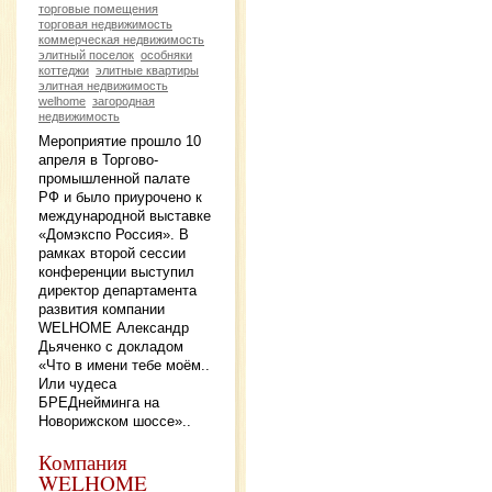
торговые помещения
торговая недвижимость
коммерческая недвижимость
элитный поселок
особняки
коттеджи
элитные квартиры
элитная недвижимость
welhome
загородная
недвижимость
Мероприятие прошло 10
апреля в Торгово-
промышленной палате
РФ и было приурочено к
международной выставке
«Домэкспо Россия». В
рамках второй сессии
конференции выступил
директор департамента
развития компании
WELHOME Александр
Дьяченко с докладом
«Что в имени тебе моём..
Или чудеса
БРЕДнейминга на
Новорижском шоссе»..
Компания
WELHOME