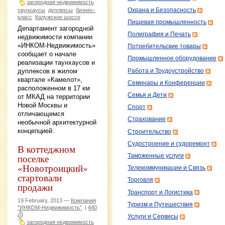
загородная недвижимость
Охрана и Безопасность
таунхаусы
дуплексы
бизнес-
класс
Калужское шоссе
Пищевая промышленность
Департамент загородной
Полиграфия и Печать
недвижимости компании
«ИНКОМ-Недвижимость»
Потребительские товары
сообщает о начале
Промышленное оборудование
реализации таунхаусов и
дуплексов в жилом
Работа и Трудоустройство
квартале «Камелот»,
Семинары и Конференции
расположенном в 17 км
Семья и Дети
от МКАД на территории
Новой Москвы и
Спорт
отличающемся
Страхование
необычной архитектурной
концепцией.
Строительство
Судостроение и судоремонт
В коттеджном
поселке
Таможенные услуги
«Новотроицкий»
Телекоммуникации и Связь
стартовали
Торговля
продажи
Транспорт и Логистика
19 February, 2013 —
Компания
Туризм и Путешествия
"ИНКОМ-Недвижимость"
|
440
Услуги и Сервисы
загородная недвижимость