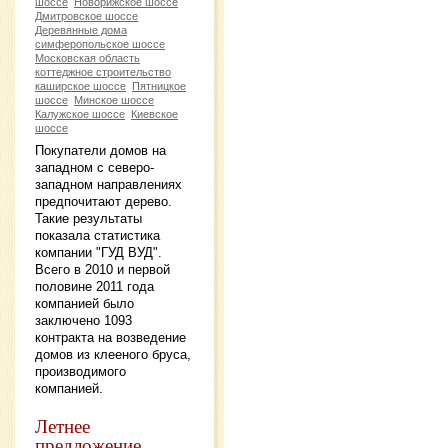
шоссе
Новорижское шоссе
Дмитровское шоссе
Деревянные дома
симферопольское шоссе
Московская область
коттеджное строительство
каширское шоссе
Пятницкое
шоссе
Минское шоссе
Калужское шоссе
Киевское
шоссе
Покупатели домов на
западном с северо-
западном направлениях
предпочитают дерево.
Такие результаты
показала статистика
компании "ГУД ВУД".
Всего в 2010 и первой
половине 2011 года
компанией было
заключено 1093
контракта на возведение
домов из клееного бруса,
производимого
компанией.
Летнее
предложение