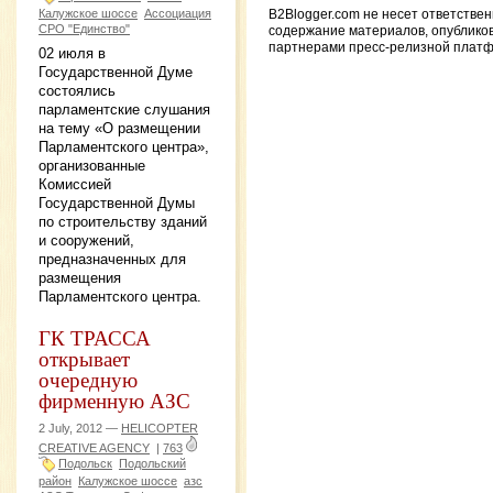
Калужское шоссе
Ассоциация
B2Blogger.com не несет ответствен
СРО "Единство"
содержание материалов, опублико
партнерами пресс-релизной плат
02 июля в
Государственной Думе
состоялись
парламентские слушания
на тему «О размещении
Парламентского центра»,
организованные
Комиссией
Государственной Думы
по строительству зданий
и сооружений,
предназначенных для
размещения
Парламентского центра.
ГК ТРАССА
открывает
очередную
фирменную АЗС
2 July, 2012 —
HELICOPTER
CREATIVE AGENCY
|
763
Подольск
Подольский
район
Калужское шоссе
азс