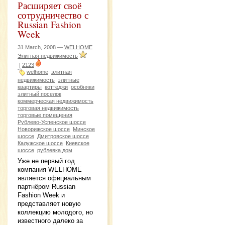
Расширяет своё
сотрудничество с
Russian Fashion
Week
31 March, 2008 —
WELHOME
Элитная недвижимость
|
2123
welhome
элитная
недвижимость
элитные
квартиры
коттеджи
особняки
элитный поселок
коммерческая недвижимость
торговая недвижимость
торговые помещения
Рублево-Успенское шоссе
Новорижское шоссе
Минское
шоссе
Дмитровское шоссе
Калужское шоссе
Киевское
шоссе
рублевка дом
Уже не первый год
компания WELHOME
является официальным
партнёром Russian
Fashion Week и
представляет новую
коллекцию молодого, но
известного далеко за