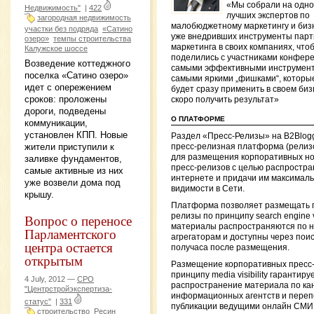
«Мы собрали на одно
Недвижимость"
|
422
лучших экспертов по
загородная недвижимость
малобюджетному маркетингу и биз
участки без подряда
«Сатино
уже внедривших инструменты парт
озеро»
темпы строительства
маркетинга в своих компаниях, что
Калужское шоссе
поделились с участниками конфер
Возведение коттеджного
самыми эффективными инструмент
поселка «Сатино озеро»
самыми яркими „фишками“, которы
идет с опережением
будет сразу применить в своем биз
сроков: проложены
скоро получить результат»
дороги, подведены
О ПЛАТФОРМЕ
коммуникации,
установлен КПП. Новые
Раздел «Пресс-Релизы» на B2Blog
жители приступили к
пресс-релизная платформа (релиз
для размещения корпоративных но
заливке фундаментов,
пресс-релизов с целью распростра
самые активные из них
интернете и придачи им максимал
уже возвели дома под
видимости в Сети.
крышу.
Платформа позволяет размещать 
релизы по принципу search engine vis
Вопрос о переносе
материалы распространяются по 
Парламентского
агрегаторам и доступны через поис
центра остается
получаса после размещения.
открытым
Размещение корпоративных пресс-
принципу media visibility гарантиру
4 July, 2012 —
СРО
распространение материала по ка
"Центрстройэкспертиза-
информационных агентств и перепе
статус"
|
331
публикации ведущими онлайн СМИ
строительство
Ресин