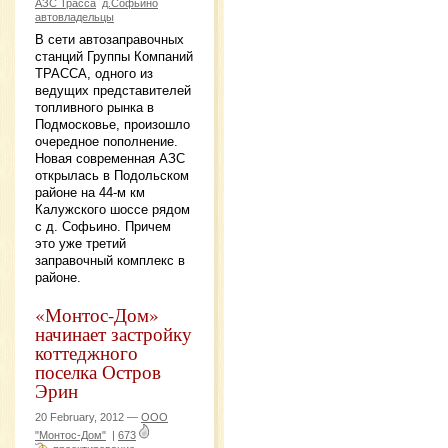
АЗС Трасса
д.Софьино
автовладельцы
В сети автозаправочных
станций Группы Компаний
ТРАССА, одного из
ведущих представителей
топливного рынка в
Подмосковье, произошло
очередное пополнение.
Новая современная АЗС
открылась в Подольском
районе на 44-м км
Калужского шоссе рядом
с д. Софьино. Причем
это уже третий
заправочный комплекс в
районе.
«Монтос-Дом»
начинает застройку
коттеджного
поселка Остров
Эрин
20 February, 2012 —
ООО
"Монтос-Дом"
|
673