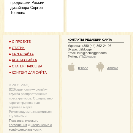
пределами России
дизайнера Сергея
Теплова.
КОНТАКТЫ РЕДАКЦИИ САЙТА
О ПРОЕКТЕ
Украина: +380 (44) 362-24-96
СТАТЬИ
Skype: b2blogger
Email:
info@b2blogger.com
КАРТА САЙТА
Twitter:
@b2blogger
АНАЛИЗ САЙТА
СТАТЬИ НАВСЕГДА
IPhone
Android
КОНТЕНТ ДЛЯ САЙТА
© 2005−2025,
B2Blogger.com — онлайн-
служба распространения
пресс-релизов. Официально
зарегистрированная
торговая марка.
Рекомендуем ознакомиться
с уловиями
Пользовательского
соглашения
и
Соглашения о
конфиденциальности
.