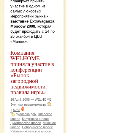
планирует принять
участие в одном из
самых люксовых
мероприятий рынка -
выставке Extravaganza
Moscow 2008
, которая
будет проходить с 24 по
26 октября в ЦВЗ
«Манеж».
Компания
WELHOME
приняла участие в
конференции
«Рынок
загородной
недвижимости:
правила игры»
16 April, 2008 —
WELHOME
Элитная недвижимость
|
5238
рублевка дом
Киевское
шоссе
Калужское шоссе
Дмитровское шоссе
Минское
шоссе
Новорижское шоссе
Рублево-Успенское шоссе