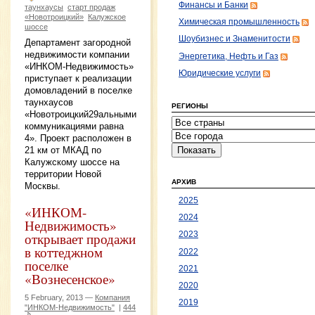
Финансы и Банки
таунхаусы
старт продаж
«Новотроицкий»
Калужское
Химическая промышленность
шоссе
Шоубизнес и Знаменитости
Департамент загородной
недвижимости компании
Энергетика, Нефть и Газ
«ИНКОМ-Недвижимость»
Юридические услуги
приступает к реализации
домовладений в поселке
таунхаусов
РЕГИОНЫ
«Новотроицкий29альными
коммуникациями равна
4». Проект расположен в
21 км от МКАД по
Калужскому шоссе на
территории Новой
АРХИВ
Москвы.
2025
«ИНКОМ-
2024
Недвижимость»
открывает продажи
2023
в коттеджном
2022
поселке
2021
«Вознесенское»
2020
5 February, 2013 —
Компания
2019
"ИНКОМ-Недвижимость"
|
444