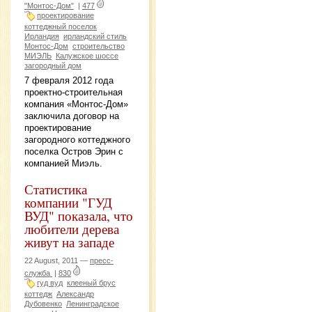
"Монтос-Дом"
|
477
проектирование
коттеджный поселок
Ирландия
ирландский стиль
Монтос-Дом
строительство
МИЭЛЬ
Калужское шоссе
загородный дом
7 февраля 2012 года
проектно-строительная
компания «Монтос-Дом»
заключила договор на
проектирование
загородного коттеджного
поселка Остров Эрин с
компанией Миэль.
Статистика
компании "ГУД
ВУД" показала, что
любители дерева
живут на западе
22 August, 2011 —
пресс-
служба
|
830
гуд вуд
клееный брус
коттедж
Александр
Дубовенко
Ленинградское