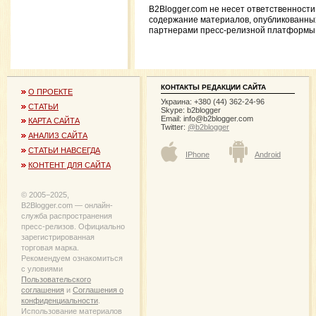
B2Blogger.com не несет ответственности
содержание материалов, опубликованны
партнерами пресс-релизной платформы
КОНТАКТЫ РЕДАКЦИИ САЙТА
О ПРОЕКТЕ
Украина: +380 (44) 362-24-96
СТАТЬИ
Skype: b2blogger
Email:
info@b2blogger.com
КАРТА САЙТА
Twitter:
@b2blogger
АНАЛИЗ САЙТА
СТАТЬИ НАВСЕГДА
IPhone
Android
КОНТЕНТ ДЛЯ САЙТА
© 2005−2025,
B2Blogger.com — онлайн-
служба распространения
пресс-релизов. Официально
зарегистрированная
торговая марка.
Рекомендуем ознакомиться
с уловиями
Пользовательского
соглашения
и
Соглашения о
конфиденциальности
.
Использование материалов