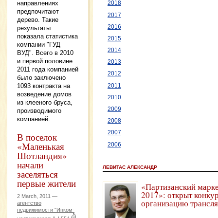
направлениях
2018
предпочитают
2017
дерево. Такие
2016
результаты
показала статистика
2015
компании "ГУД
2014
ВУД". Всего в 2010
и первой половине
2013
2011 года компанией
2012
было заключено
1093 контракта на
2011
возведение домов
2010
из клееного бруса,
2009
производимого
компанией.
2008
2007
В поселок
«Маленькая
2006
Шотландия»
начали
ЛЕВИТАС АЛЕКСАНДР
заселяться
первые жители
«Партизанский марк
2017»: открыт конкур
2 March, 2011 —
организацию трансл
агентство
недвижимости "Инком-