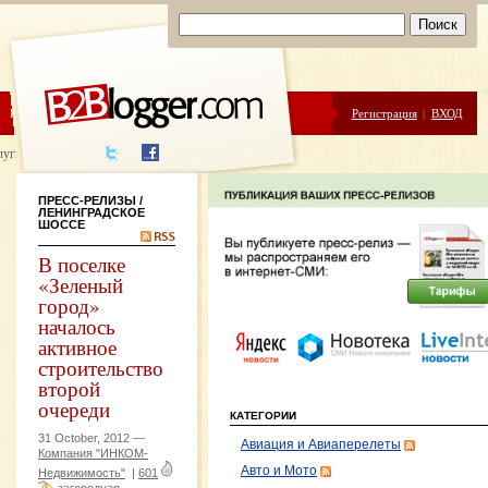
ЦЕНЫ
ПОМОЩЬ
Регистрация
|
ВХОД
луги написания
ПРЕСС-РЕЛИЗЫ
/
ЛЕНИНГРАДСКОЕ
ШОССЕ
В поселке
«Зеленый
город»
началось
активное
строительство
второй
очереди
КАТЕГОРИИ
31 October, 2012 —
Авиация и Авиаперелеты
Компания "ИНКОМ-
Авто и Мото
Недвижимость"
|
601
загородная