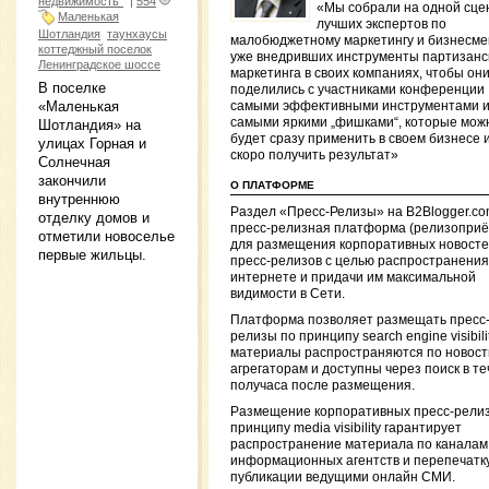
недвижимость"
|
554
«Мы собрали на одной сце
Маленькая
лучших экспертов по
Шотландия
таунхаусы
малобюджетному маркетингу и бизнесме
коттеджный поселок
уже внедривших инструменты партизанс
Ленинградское шоссе
маркетинга в своих компаниях, чтобы он
В поселке
поделились с участниками конференции
«Маленькая
самыми эффективными инструментами 
самыми яркими „фишками“, которые мож
Шотландия» на
будет сразу применить в своем бизнесе 
улицах Горная и
скоро получить результат»
Солнечная
закончили
О ПЛАТФОРМЕ
внутреннюю
Раздел «Пресс-Релизы» на B2Blogger.c
отделку домов и
пресс-релизная платформа (релизоприё
отметили новоселье
для размещения корпоративных новосте
первые жильцы.
пресс-релизов с целью распространения
интернете и придачи им максимальной
видимости в Сети.
Платформа позволяет размещать пресс
релизы по принципу search engine visibilit
материалы распространяются по новос
агрегаторам и доступны через поиск в т
получаса после размещения.
Размещение корпоративных пресс-релиз
принципу media visibility гарантирует
распространение материала по каналам
информационных агентств и перепечатку
публикации ведущими онлайн СМИ.