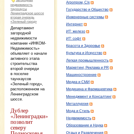
Агропром, С/х
недвижимость
таунхаусы
Государство и Общество
Ленинградское шоссе
Инженерные системы
вторая очередь
«Зеленый город»
Интернет
Департамент
ИТ: железо
загородной
недвижимости
ИТ: софт
компании «ИНКОМ-
Красота и Здоровье
Недвижимость»
объявляет о начале
Культура и Искусство
активного этапа
Легкая промышленность
строительства
Маркетинг, Реклама и PR
второй очереди
в поселке
Машиностроение
таунхаусов
Медиа и СМИ
«Зеленый город»,
расположенном на
Медицина и Фармацевтика
Ленинградском
Менеджмент и Консалтинг
шоссе.
Металлургия
Дублер
Мода и Стиль
«Ленинградки»
Недвижимость
позволит
северу
Образование и Наука
Подмосковья
Отдых и Развлечения