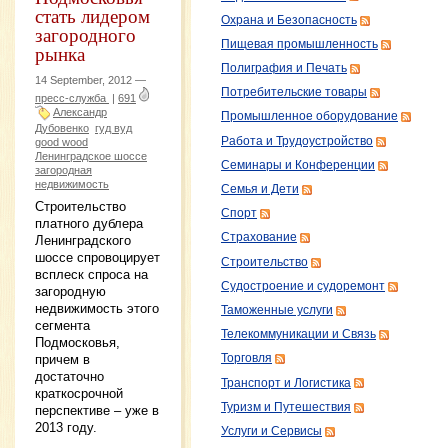
стать лидером
Охрана и Безопасность
загородного
Пищевая промышленность
рынка
Полиграфия и Печать
14 September, 2012 —
Потребительские товары
пресс-служба
|
691
Александр
Промышленное оборудование
Дубовенко
гуд вуд
Работа и Трудоустройство
good wood
Ленинградское шоссе
Семинары и Конференции
загородная
недвижимость
Семья и Дети
Строительство
Спорт
платного дублера
Страхование
Ленинградского
шоссе спровоцирует
Строительство
всплеск спроса на
Судостроение и судоремонт
загородную
недвижимость этого
Таможенные услуги
сегмента
Телекоммуникации и Связь
Подмосковья,
причем в
Торговля
достаточно
Транспорт и Логистика
краткосрочной
Туризм и Путешествия
перспективе – уже в
2013 году.
Услуги и Сервисы