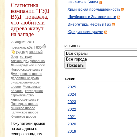
Финансы и Банки
Статистика
компании "ГУД
Химическая промышленность
ВУД" показала,
Шоубизнес и Знаменитости
что любители
Энергетика, Нефть и Газ
дерева живут
Юридические услуги
на западе
22 August, 2011 —
РЕГИОНЫ
пресс-служба
|
830
гуд вуд
клееный
брус
коттедж
Александр Дубовенко
Ленинградское шоссе
Новорижское шоссе
Дмитровское шоссе
Деревянные дома
АРХИВ
симферопольское
шоссе
Московская
2025
область
коттеджное
2024
строительство
каширское шоссе
2023
Пятницкое шоссе
Минское шоссе
2022
Калужское шоссе
Киевское шоссе
2021
Покупатели домов
2020
на западном с
2019
северо-западном