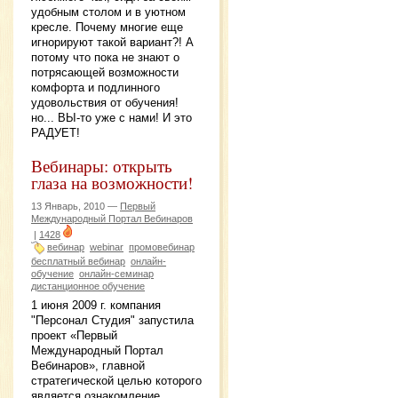
удобным столом и в уютном
кресле. Почему многие еще
игнорируют такой вариант?! А
потому что пока не знают о
потрясающей возможности
комфорта и подлинного
удовольствия от обучения!
но... ВЫ-то уже с нами! И это
РАДУЕТ!
Вебинары: открыть
глаза на возможности!
13 Январь, 2010 —
Первый
Международный Портал Вебинаров
|
1428
вебинар
webinar
промовебинар
бесплатный вебинар
онлайн-
обучение
онлайн-семинар
дистанционное обучение
1 июня 2009 г. компания
"Персонал Студия" запустила
проект «Первый
Международный Портал
Вебинаров», главной
стратегической целью которого
является ознакомление