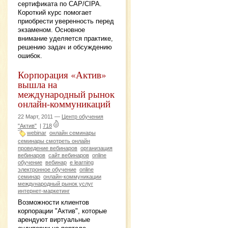
сертификата по CAP/CIPA.
Короткий курс помогает
приобрести уверенность перед
экзаменом. Основное
внимание уделяется практике,
решению задач и обсуждению
ошибок.
Корпорация «Актив»
вышла на
международный рынок
онлайн-коммуникаций
22 Март, 2011 —
Центр обучения
"Актив"
|
718
webinar
онлайн семинары
семинары смотреть онлайн
проведение вебинаров
организация
вебинаров
сайт вебинаров
online
обучение
вебинар
e learning
электронное обучение
online
семинар
онлайн-коммуникации
международный рынок услуг
интернет-маркетинг
Возможности клиентов
корпорации "Актив", которые
арендуют виртуальные