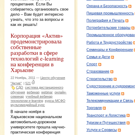
процветания. Если Вы
Охрана и Безопасность
собираетесь организовать свое
Пищевая промышленность
дело – Вам будет интересно
узнать, что это за вопросы и
Полиграфия и Печать
как их решать!
Потребительские товары
Корпорация «Актив»
Промышленное оборудова
продемонстрировала
Работа и Трудоустройство
собственные
Семинары и Конференции
разработки в сфере
технологий e-learning
Семья и Дети
на конференции в
Спорт
Харькове
Страхование
22 Ноябрь, 2011 —
Центр обучения
Строительство
"Актив"
|
521
Судостроение и судоремон
СДО
система дистанционного
обучения
вебинар
webinar
онлайн-
Таможенные услуги
семинар
учебный вебинар
Телекоммуникации и Связь
технологии e-learning
курсы МСФО
мультимедийный курс
Торговля
В начале ноября в
Транспорт и Логистика
Харьковском национальном
автомобильно-дорожном
Туризм и Путешествия
университете прошла научно-
Услуги и Сервисы
практическая конференция