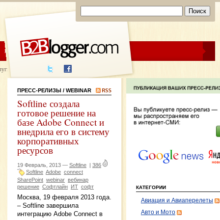
ЦЕНЫ
ПОМОЩЬ
луги написания
ПРЕСС-РЕЛИЗЫ
/ WEBINAR
Softline создала
готовое решение на
базе Adobe Connect и
внедрила его в систему
корпоративных
ресурсов
19 Февраль, 2013 —
Softline
|
386
Softline
Adobe
connect
SharePoint
webinar
вебинар
решение
Софтлайн
ИТ
софт
КАТЕГОРИИ
Москва, 19 февраля 2013 года.
Авиация и Авиаперелеты
– Softline завершила
Авто и Мото
интеграцию Adobe Connect в