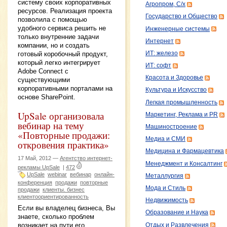
систему своих корпоративных
Агропром, С/х
ресурсов. Реализация проекта
Государство и Общество
позволила с помощью
удобного сервиса решить не
Инженерные системы
только внутренние задачи
Интернет
компании, но и создать
ИТ: железо
готовый коробочный продукт,
который легко интегрирует
ИТ: софт
Adobe Connect с
Красота и Здоровье
существующими
корпоративными порталами на
Культура и Искусство
основе SharePoint.
Легкая промышленность
UpSale организовала
Маркетинг, Реклама и PR
вебинар на тему
Машиностроение
«Повторные продажи:
Медиа и СМИ
откровения практика»
Медицина и Фармацевтика
17 Май, 2012 —
Агентство интернет-
Менеджмент и Консалтинг
рекламы UpSale
|
472
UpSale
webinar
вебинар
онлайн-
Металлургия
конференция
продажи
повторные
Мода и Стиль
продажи
клиенты. бизнес
клиентоориентированность
Недвижимость
Если вы владелец бизнеса, Вы
Образование и Наука
знаете, сколько проблем
возникает на пути его
Отдых и Развлечения