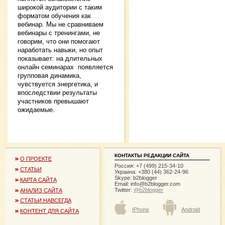
широкой аудитории с таким
форматом обучения как
вебинар. Мы не сравниваем
вебинары с тренингами, не
говорим, что они помогают
наработать навыки, но опыт
показывает: на длительных
онлайн семинарах появляется
групповая динамика,
чувствуется энергетика, и
впоследствии результаты
участников превышают
ожидаемые.
КОНТАКТЫ РЕДАКЦИИ САЙТА
О ПРОЕКТЕ
Россия: +7 (499) 215-34-10
СТАТЬИ
Украина: +380 (44) 362-24-96
Skype: b2blogger
КАРТА САЙТА
Email:
info@b2blogger.com
Twitter:
@b2blogger
АНАЛИЗ САЙТА
СТАТЬИ НАВСЕГДА
IPhone
Android
КОНТЕНТ ДЛЯ САЙТА