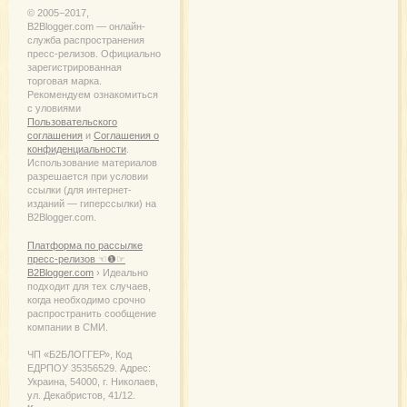
© 2005−2017,
B2Blogger.com — онлайн-
служба распространения
пресс-релизов. Официально
зарегистрированная
торговая марка.
Рекомендуем ознакомиться
с уловиями
Пользовательского
соглашения
и
Соглашения о
конфиденциальности
.
Использование материалов
разрешается при условии
ссылки (для интернет-
изданий — гиперссылки) на
B2Blogger.com.
Платформа по рассылке
пресс-релизов ☜❶☞
B2Blogger.com
› Идеально
подходит для тех случаев,
когда необходимо срочно
распространить сообщение
компании в СМИ.
ЧП «Б2БЛОГГЕР», Код
ЕДРПОУ 35356529. Адрес:
Украина, 54000, г. Николаев,
ул. Декабристов, 41/12.