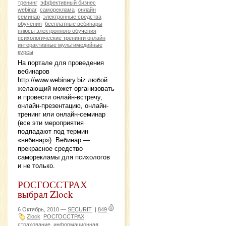
тренинг
эффективный бизнес
webinar
самореклама
онлайн
семинар
электронные средства
обучения
бесплатные вебинары
плюсы электронного обучения
психологические тренинги онлайн
интерактивные мультимедийные
курсы
На портале для проведения
вебинаров
http://www.webinary.biz любой
желающий может организовать
и провести онлайн-встречу,
онлайн-презентацию, онлайн-
тренинг или онлайн-семинар
(все эти мероприятия
подпадают под термин
«вебинар»). Вебинар —
прекрасное средство
саморекламы для психологов
и не только.
РОСГОССТРАХ
выбрал Zlock
6 Октябрь, 2010 —
SECURIT
|
849
Zlock
РОСГОССТРАХ
страхование
информационная