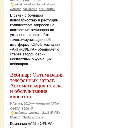
АйТи-СФЕРА
|
715
oktell
oktell ip-pbx
oktell ip-атс
webinar
call-centre
call-центры
В связи с большой
популярностью и растущим
количеством запросов на
повторение вебинаров по
установке и настройке
телекоммуникационной
платформы Oktell, компания
«АйТи-СФЕРА» объявляет о
старте второй серии
бесплатных обучающих
вебинаров.
Вебинар: Оптимизация
телефонных затрат.
Автоматизация поиска
и обслуживания
клиентов
9 Август, 2010 —
Компания АйТи-
СФЕРА
|
706
вебинар
webinar
oktell
IP-PBX
IP-АТС
CRM-системы
Компания «АйТи-СФЕРА»