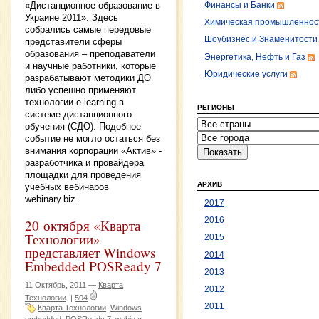
«Дистанционное образование в
Финансы и Банки
Украине 2011». Здесь
Химическая промышленнос
собрались самые передовые
Шоубизнес и Знаменитости
представители сферы
образования – преподаватели
Энергетика, Нефть и Газ
и научные работники, которые
Юридические услуги
разрабатывают методики ДО
либо успешно применяют
технологии e-learning в
РЕГИОНЫ
системе дистанционного
обучения (СДО). Подобное
событие не могло остаться без
внимания корпорации «Актив» -
разработчика и провайдера
площадки для проведения
АРХИВ
учебных вебинаров
webinary.biz.
2017
2016
20 октября «Кварта
Технологии»
2015
представляет Windows
2014
Embedded POSReady 7
2013
11 Октябрь, 2011 —
Кварта
2012
Технологии
|
504
2011
Кварта Технологии
Windows
embedded
POSReady 7
webinar