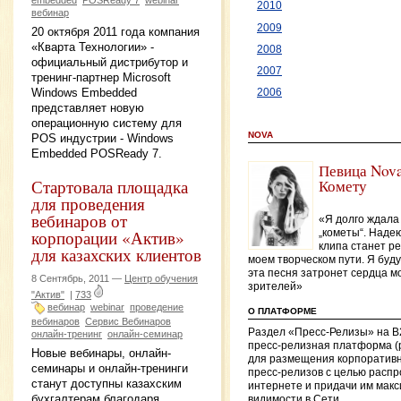
2010
вебинар
2009
20 октября 2011 года компания
«Кварта Технологии» -
2008
официальный дистрибутор и
2007
тренинг-партнер Microsoft
Windows Embedded
2006
представляет новую
операционную систему для
NOVA
POS индустрии - Windows
Embedded POSReady 7.
Певица Nova
Комету
Стартовала площадка
для проведения
вебинаров от
«Я долго ждала
корпорации «Актив»
„кометы“. Надею
клипа станет р
для казахских клиентов
моем творческом пути. Я буду
эта песня затронет сердца м
8 Сентябрь, 2011 —
Центр обучения
зрителей»
"Актив"
|
733
вебинар
webinar
проведение
О ПЛАТФОРМЕ
вебинаров
Сервис Вебинаров
Раздел «Пресс-Релизы» на B
онлайн-тренинг
онлайн-семинар
пресс-релизная платформа (
Новые вебинары, онлайн-
для размещения корпоративн
семинары и онлайн-тренинги
пресс-релизов с целью распр
станут доступны казахским
интернете и придачи им мак
бухгалтерам благодаря
видимости в Сети.