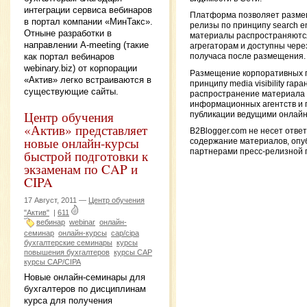
интеграции сервиса вебинаров
Платформа позволяет разме
в портал компании «МинТакс».
релизы по принципу search engi
Отныне разработки в
материалы распространяютс
направлении A-meeting (такие
агрегаторам и доступны чере
как портал вебинаров
получаса после размещения.
webinary.biz) от корпорации
Размещение корпоративных п
«Актив» легко встраиваются в
принципу media visibility гар
существующие сайты.
распространение материала 
информационных агентств и 
Центр обучения
публикации ведущими онлай
«Актив» представляет
B2Blogger.com не несет отве
новые онлайн-курсы
содержание материалов, опу
партнерами пресс-релизной
быстрой подготовки к
экзаменам по CAP и
CIPA
17 Август, 2011 —
Центр обучения
"Актив"
|
611
вебинар
webinar
онлайн-
семинар
онлайн-курсы
cap/cipa
бухгалтерские семинары
курсы
повышения бухгалтеров
курсы CAP
курсы CAP/CIPA
Новые онлайн-семинары для
бухгалтеров по дисциплинам
курса для получения