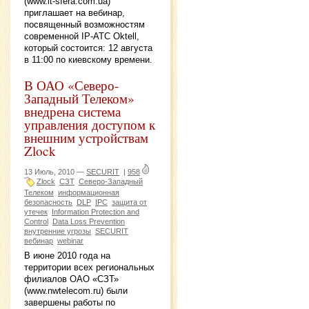
(www.it-sfera.com.ua)
приглашает на вебинар,
посвященный возможностям
современной IP-ATC Oktell,
который состоится: 12 августа
в 11:00 по киевскому времени.
В ОАО «Северо-
Западный Телеком»
внедрена система
управления доступом к
внешним устройствам
Zlock
13 Июль, 2010 —
SECURIT
|
958
Zlock
СЗТ
Северо-Западный
Телеком
информационная
безопасность
DLP
IPC
защита от
утечек
Information Protection and
Control
Data Loss Prevention
внутренние угрозы
SECURIT
вебинар
webinar
В июне 2010 года на
территории всех региональных
филиалов ОАО «СЗТ»
(www.nwtelecom.ru) были
завершены работы по