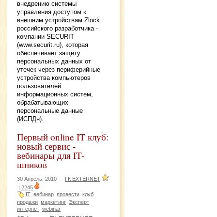
внедрению системы
управления доступом к
внешним устройствам Zlock
российского разработчика -
компании SECURIT
(www.securit.ru), которая
обеспечивает защиту
персональных данных от
утечек через периферийные
устройства компьютеров
пользователей
информационных систем,
обрабатывающих
персональные данные
(ИСПДн).
Первый online IT клуб:
новый сервис -
вебинары для IT-
шников
30 Апрель, 2010 —
ГК EXTERNET
|
2245
IT
вебинар
провести
клуб
продажи
маркетинг
Эксперт
интернет
webinar