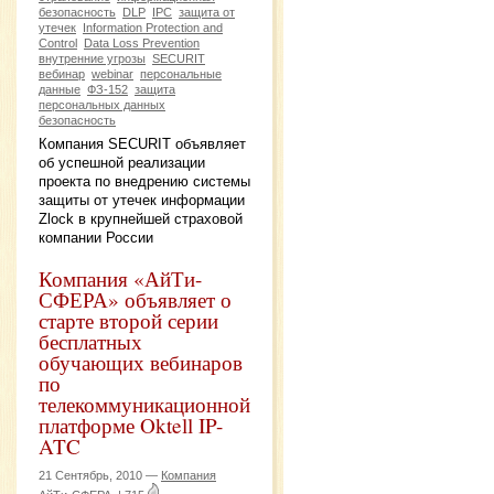
безопасность
DLP
IPC
защита от
утечек
Information Protection and
Control
Data Loss Prevention
внутренние угрозы
SECURIT
вебинар
webinar
персональные
данные
ФЗ-152
защита
персональных данных
безопасность
Компания SECURIT объявляет
об успешной реализации
проекта по внедрению системы
защиты от утечек информации
Zlock в крупнейшей страховой
компании России
Компания «АйТи-
СФЕРА» объявляет о
старте второй серии
бесплатных
обучающих вебинаров
по
телекоммуникационной
платформе Oktell IP-
ATC
21 Сентябрь, 2010 —
Компания