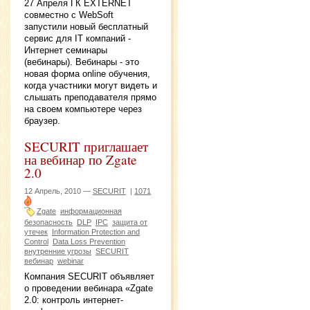
27 Апреля ГК EXTERNET
совместно с WebSoft
запустили новый бесплатный
сервис для IT компаний -
Интернет семинары
(вебинары). Вебинары - это
новая форма online обучения,
когда участники могут видеть и
слышать преподавателя прямо
на своем компьютере через
браузер.
SECURIT приглашает
на вебинар по Zgate
2.0
12 Апрель, 2010 —
SECURIT
|
1071
Zgate
информационная
безопасность
DLP
IPC
защита от
утечек
Information Protection and
Control
Data Loss Prevention
внутренние угрозы
SECURIT
вебинар
webinar
Компания SECURIT объявляет
о проведении вебинара «Zgate
2.0: контроль интернет-