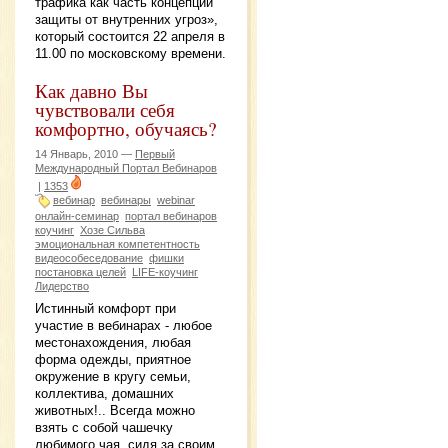
трафика как часть концепции
защиты от внутренних угроз»,
который состоится 22 апреля в
11.00 по московскому времени.
Как давно Вы
чувствовали себя
комфортно, обучаясь?
14 Январь, 2010 —
Первый
Международный Портал Вебинаров
|
1353
вебинар
вебинары
webinar
онлайн-семинар
портал вебинаров
коучинг
Хозе Сильва
эмоциональная компетентность
видеособеседование
фишки
постановка целей
LIFE-коучинг
Лидерство
Истинный комфорт при
участие в вебинарах - любое
местонахождения, любая
форма одежды, приятное
окружение в кругу семьи,
коллектива, домашних
животных!.. Всегда можно
взять с собой чашечку
любимого чая, сидя за своим