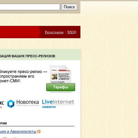
Регистрация
|
ВХОД
ОРИИ
ция и Авиаперелеты