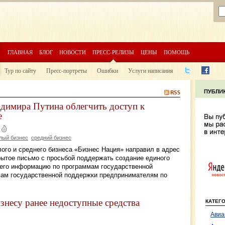
ГЛАВНАЯ
БЛОГ
НОВОСТИ
ПРЕСС-РЕЛИЗЫ
ЦЕНЫ
ПОМОЩЬ
Тур по сайту
Пресс-портреты
Ошибки
Услуги написания
димира Путина облегчить доступ к
е
лый бизнес
средний бизнес
ого и среднего бизнеса «Бизнес Нация» направил в адрес
ытое письмо с просьбой поддержать создание единого
щего информацию по программам государственной
мам государственной поддержки предпринимателям по
изнесу ранее недоступные средства
КАТЕГ
Авиа