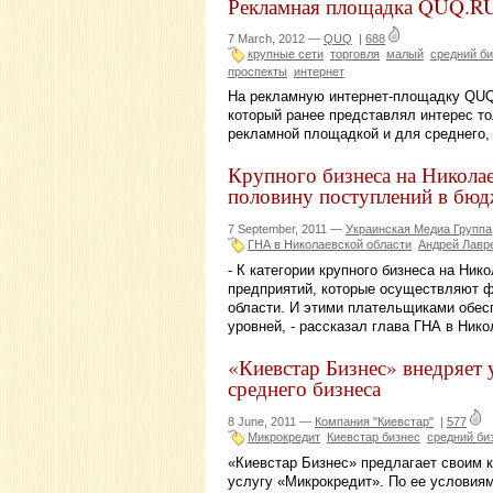
Рекламная площадка QUQ.RU
7 March, 2012 —
QUQ
|
688
крупные сети
торговля
малый
средний б
проспекты
интернет
На рекламную интернет-площадку QUQ
который ранее представлял интерес то
рекламной площадкой и для среднего, 
Крупного бизнеса на Никола
половину поступлений в бюдж
7 September, 2011 —
Украинская Медиа Группа
ГНА в Николаевской области
Андрей Лавр
- К категории крупного бизнеса на Ни
предприятий, которые осуществляют ф
области. И этими плательщиками обес
уровней, - рассказал глава ГНА в Ник
«Киевстар Бизнес» внедряет
среднего бизнеса
8 June, 2011 —
Компания "Киевстар"
|
577
Микрокредит
Киевстар бизнес
средний би
«Киевстар Бизнес» предлагает своим к
услугу «Микрокредит». По ее условия