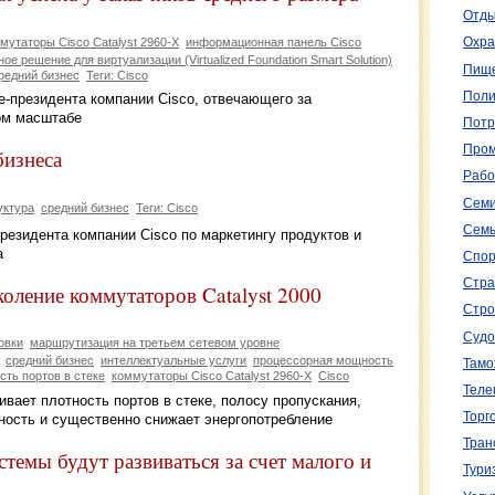
Отды
мутаторы Cisco Catalyst 2960-X
информационная панель Cisco
Охра
ое решение для виртуализации (Virtualized Foundation Smart Solution)
Пище
редний бизнес
Теги: Cisco
Поли
е-президента компании Cisco, отвечающего за
ом масштабе
Потр
Пром
бизнеса
Рабо
Семи
уктура
средний бизнес
Теги: Cisco
Семь
-президента компании Cisco по маркетингу продуктов и
а
Спор
Стра
коление коммутаторов Catalyst 2000
Стро
Судо
овки
маршрутизация на третьем сетевом уровне
средний бизнес
интеллектуальные услуги
процессорная мощность
Тамо
сть портов в стеке
коммутаторы Cisco Catalyst 2960-X
Cisco
Теле
ивает плотность портов в стеке, полосу пропускания,
Торг
ость и существенно снижает энергопотребление
Тран
емы будут развиваться за счет малого и
Тури