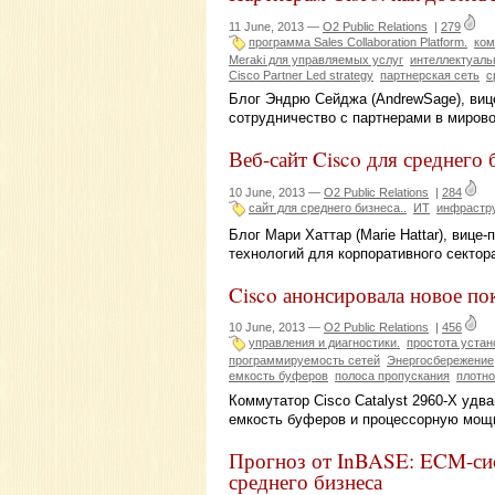
11 June, 2013 —
O2 Public Relations
|
279
программа Sales Collaboration Platform.
ком
Meraki для управляемых услуг
интеллектуальн
Cisco Partner Led strategy
партнерская сеть
с
Блог Эндрю Сейджа (AndrewSage), виц
сотрудничество с партнерами в миров
Веб-сайт Cisco для среднего 
10 June, 2013 —
O2 Public Relations
|
284
сайт для среднего бизнеса..
ИТ
инфрастр
Блог Мари Хаттар (Marie Hattar), вице
технологий для корпоративного сектор
Cisco анонсировала новое по
10 June, 2013 —
O2 Public Relations
|
456
управления и диагностики.
простота устан
программируемость сетей
Энергосбережение
емкость буферов
полоса пропускания
плотно
Коммутатор Cisco Catalyst 2960-X удва
емкость буферов и процессорную мощн
Прогноз от InBASE: ECM-сист
среднего бизнеса