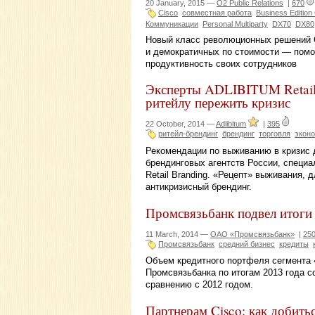
20 January, 2015 —
O2 Public Relations
|
670
Cisco
совместная работа
Business Edition
Коммуникации
Personal Multiparty
DX70
DX80
Новый класс революционных решений C
и демократичных по стоимости — пом
продуктивность своих сотрудников
Эксперты ADLIBITUM Retail 
ритейлу пережить кризис
22 October, 2014 —
Adlibitum
|
395
ритейл-брендинг
брендинг
торговля
эконо
Рекомендации по выживанию в кризис 
брендинговых агентств России, спец
Retail Branding. «Рецепт» выживания,
антикризисный брендинг.
Промсвязьбанк подвел итоги 
11 March, 2014 —
ОАО «Промсвязьбанк»
|
25
Промсвязьбанк
средний бизнес
кредиты
Объем кредитного портфеля сегмента «
Промсвязьбанка по итогам 2013 года с
сравнению с 2012 годом.
Партнерам Cisco: как добитьс