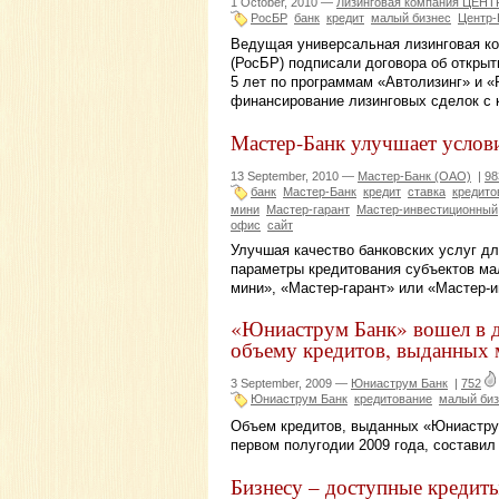
1 October, 2010 —
Лизинговая компания ЦЕН
РосБР
банк
кредит
малый бизнес
Центр-
Ведущая универсальная лизинговая к
(РосБР) подписали договора об открыт
5 лет по программам «Автолизинг» и 
финансирование лизинговых сделок с 
Мастер-Банк улучшает услови
13 September, 2010 —
Мастер-Банк (ОАО)
|
98
банк
Мастер-Банк
кредит
ставка
кредито
мини
Мастер-гарант
Мастер-инвестиционный
офис
сайт
Улучшая качество банковских услуг дл
параметры кредитования субъектов мал
мини», «Мастер-гарант» или «Мастер-
«Юниаструм Банк» вошел в д
объему кредитов, выданных 
3 September, 2009 —
Юниаструм Банк
|
752
Юниаструм Банк
кредитование
малый биз
Объем кредитов, выданных «Юниаструм
первом полугодии 2009 года, составил
Бизнесу – доступные кредит