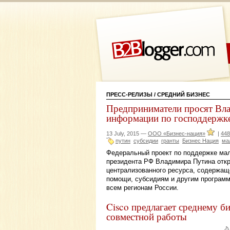
ПРЕСС-РЕЛИЗЫ
/ СРЕДНИЙ БИЗНЕС
Предприниматели просят Вла
информации по господдержк
13 July, 2015 —
ООО «Бизнес-нация»
|
448
путин
субсидии
гранты
Бизнес Нация
ма
Федеральный проект по поддержке мал
президента РФ Владимира Путина откр
централизованного ресурса, содержа
помощи, субсидиям и другим програм
всем регионам России.
Cisco предлагает среднему б
совместной работы