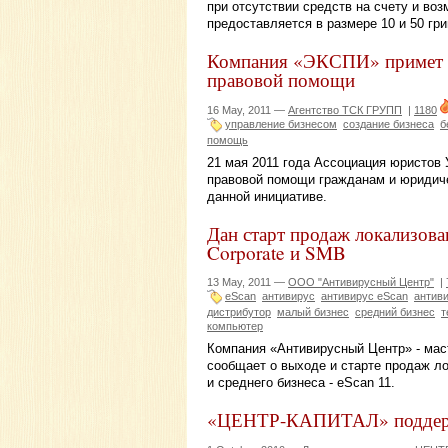
при отсутствии средств на счету и во
предоставляется в размере 10 и 50 гри
Компания «ЭКСПИ» примет у
правовой помощи
16 May, 2011 —
Агентство ТСК ГРУПП
|
1180
управление бизнесом
создание бизнеса
б
помощь
21 мая 2011 года Ассоциация юристов
правовой помощи гражданам и юридич
данной инициативе.
Дан старт продаж локализова
Corporate и SMB
13 May, 2011 —
ООО "Антивирусный Центр"
|
eScan
антивирус
антивирус eScan
антив
дистрибутор
малый бизнес
средний бизнес
т
компьютер
Компания «Антивирусный Центр» - мас
сообщает о выходе и старте продаж ло
и среднего бизнеса - eScan 11.
«ЦЕНТР-КАПИТАЛ» поддержи