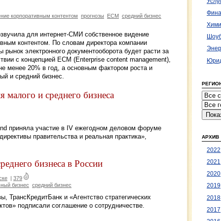
Услу
Фина
ние корпоративным контентом
прогнозы
ECM
средний бизнес
Хими
озвучила для интернет-СМИ собственное видение
Шоуб
ивным контентом. По словам директора компании
Энер
ы рынок электронного документооборота будет расти за
твии с концепцией ECM (Enterprise content management),
Юрид
не менее 20% в год, а основным фактором роста и
ый и средний бизнес.
РЕГИО
 малого и среднего бизнеса
ind приняла участие в IV ежегодном деловом форуме
 директивы правительства и реальная практика»,
АРХИВ
2022
реднего бизнеса в России
2021
2020
ске
|
379
вный бизнес
средний бизнес
2019
вы, ТрансКредитБанк и «Агентство стратегических
2018
ктов» подписали соглашение о сотрудничестве.
2017