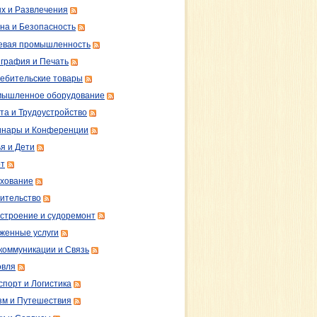
х и Развлечения
на и Безопасность
вая промышленность
графия и Печать
ебительские товары
ышленное оборудование
та и Трудоустройство
нары и Конференции
я и Дети
т
хование
ительство
строение и судоремонт
женные услуги
коммуникации и Связь
овля
спорт и Логистика
зм и Путешествия