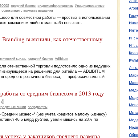
Авто
 6000S
средний бизнес
видеоконференцсвязь
Унифицированные
Агро
совокупная стоимость владения
Госу
isco для совместной работы — простых в использовании
ожет компаниям любого масштаба повысить
Инже
Инте
Branding выяснили, как отечественному
ИТ: 
ИТ: 
Крас
мический кризис
средний бизнес
Adlibitum
Куль
для отечественной торговли подготовило одно из ведущих
Легк
иализирующееся на решениях для ритейла — ADLIBITUM
Марк
 для среднего розничного бизнеса, — профессиональный
Маш
Меди
работы со средним бизнесом в 2013 году
Меди
0
Мене
кредитные линии
овердрафты
Мета
Средний бизнес»* (без учета кредитов малому бизнесу)
оставил 46,5 млрд рублей, увеличившись на 28% по
Мода
Недв
я успеха у заказчиков среднего размера
Обра