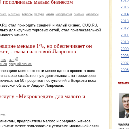
 пополнилась малым бизнесом
2016
2015
2014
изнес
магазин
товары
услуги
карта
интерактив
онлайн
каталоги
2013
.RU стал приходить средний и малый бизнес. QUQ.RU,
2012
лько для крупных торговых сетей, стал привлекательной
малого бизнеса.
2011
2010
евщине меньше 1%, но обеспечивает он
2009
ет, - глава налоговой Лаврешов
2008
, ИА
|
476
2007
ешов
средний бизнес
2006
колаевщине можно отнести менее одного процента всех
инансово-хозяйственную деятельность на территории
печивается 50 процентов поступлений в бюджеты всех
ЛЕВИТ
олаевской области Андрей Лаврешов.
 услугу «Микрокредит» для малого и
знес
лиентам, предприятиям малого и среднего бизнеса,
малобю
м клиент может пользоваться услугами мобильной связи
уже вн