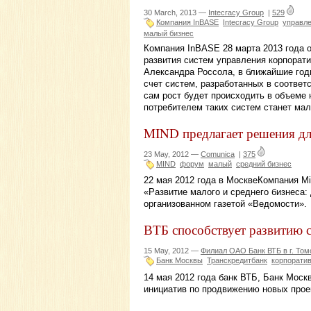
30 March, 2013 —
Intecracy Group
|
529
Компания InBASE
Intecracy Group
управле
малый бизнес
Компания InBASE 28 марта 2013 года 
развития систем управления корпорат
Александра Россола, в ближайшие год
счет систем, разработанных в соответс
сам рост будет происходить в объеме 
потребителем таких систем станет мал
MIND предлагает решения для
23 May, 2012 —
Comunica
|
375
MIND
форум
малый
средний бизнес
22 мая 2012 года в МосквеКомпания M
«Развитие малого и среднего бизнеса:
организованном газетой «Ведомости».
ВТБ способствует развитию с
15 May, 2012 —
Филиал ОАО Банк ВТБ в г. Том
Банк Москвы
Транскредитбанк
корпорати
14 мая 2012 года банк ВТБ, Банк Моск
инициатив по продвижению новых прое