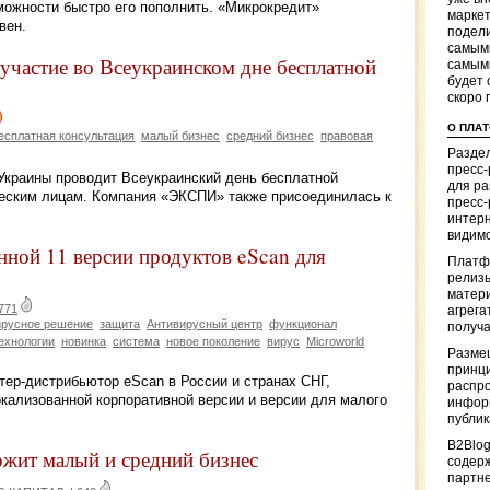
зможности быстро его пополнить. «Микрокредит»
маркет
вен.
подели
самым
частие во Всеукраинском дне бесплатной
самым
будет 
скоро 
О ПЛА
есплатная консультация
малый бизнес
средний бизнес
правовая
Раздел
пресс
 Украины проводит Всеукраинский день бесплатной
для р
еским лицам. Компания «ЭКСПИ» также присоединилась к
пресс-
интерн
видимо
нной 11 версии продуктов eScan для
Платф
релизы
матер
771
агрега
ирусное решение
защита
Антивирусный центр
функционал
получа
ехнологии
новинка
система
новое поколение
вирус
Microworld
Разме
принци
тер-дистрибьютор eScan в России и странах СНГ,
распр
кализованной корпоративной версии и версии для малого
информ
публи
B2Blog
т малый и средний бизнес
содер
партн