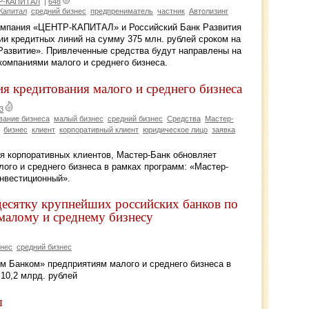
ТР-КАПИТАЛ
|
648
Капитал
средний бизнес
предпрениматель
частник
Автолизинг
омпания «ЦЕНТР-КАПИТАЛ» и Российский Банк Развития
ии кредитных линий на сумму 375 млн. рублей сроком на
«Развитие». Привлеченные средства будут направлены на
компаниями малого и среднего бизнеса.
я кредитования малого и среднего бизнеса
3
вание бизнеса
малый бизнес
средний бизнес
Средства
Мастер-
бизнес
клиент
корпоративный клиент
юридическое лицо
заявка
я корпоративных клиентов, Мастер-Банк обновляет
ого и среднего бизнеса в рамках программ: «Мастер-
инвестиционный».
есятку крупнейших российских банков по
малому и среднему бизнесу
нес
средний бизнес
 Банком» предприятиям малого и среднего бизнеса в
 10,2 млрд. рублей
ы