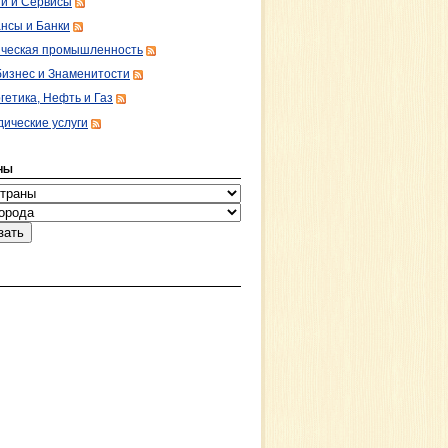
ги и Сервисы
нсы и Банки
ческая промышленность
изнес и Знаменитости
гетика, Нефть и Газ
ические услуги
НЫ