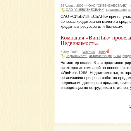
24 August, 2009 —
ОАО "СИББИЗНЕСБАНК"
|
ОАО "СИББИЗНЕСБАНК"
кредитование
м
ОАО «СИББИЗНЕСБАНК» принял участие
вопросы кредитования малого и средне
кредитных ресурсов для бизнеса».
Компания «ВинПик» провела 
Недвижимость»
8 July, 2009 —
WinPeak
|
1098
недвижимость
автоматизация
CRM
прод
На мастер классе были продемонстрир
риэлтерских компаний на основе сист
«WinPeak CRM: Недвижимость», котора
организацию процесса работ по продаж
подписания договора о продаже, фикс
информации по сотрудникам отделов, у
С