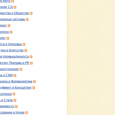
 и Мото
пром, С/х
дарство и Общество
нерные системы
рнет
железо
софт
ота и Здоровье
тура и Искусство
ая промышленность
етинг, Реклама и PR
иностроение
а и СМИ
цина и Фармацевтика
джмент и Консалтинг
ллургия
 и Стиль
ижимость
зование и Наука