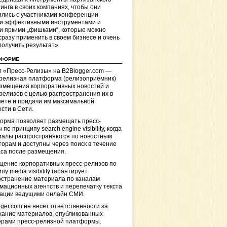
инга в своих компаниях, чтобы они
лись с участниками конференции
и эффективными инструментами и
и яркими „фишками“, которые можно
сразу применить в своем бизнесе и очень
получить результат»
ТФОРМЕ
 «Пресс-Релизы» на B2Blogger.com —
-релизная платформа (релизоприёмник)
азмещения корпоративных новостей и
релизов с целью распространения их в
ете и придачи им максимальной
сти в Сети.
орма позволяет размещать пресс-
 по принципу search engine visibility, когда
иалы распространяются по новостным
торам и доступны через поиск в течение
са после размещения.
щение корпоративных пресс-релизов по
пу media visibility гарантирует
остранение материала по каналам
ационных агентств и перепечатку текста
кации ведущими онлайн СМИ.
ger.com не несет ответственности за
жание материалов, опубликованных
ерами пресс-релизной платформы.