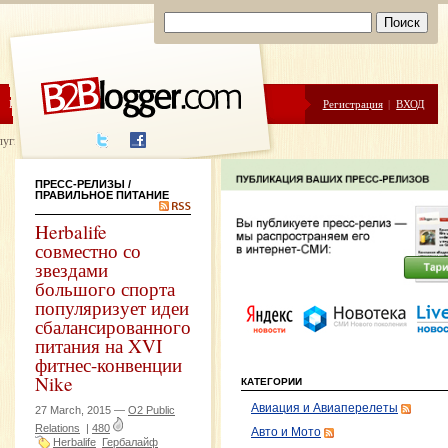
ЦЕНЫ
ПОМОЩЬ
Регистрация
|
ВХОД
луги написания
ПРЕСС-РЕЛИЗЫ
/
ПРАВИЛЬНОЕ ПИТАНИЕ
Herbalife
совместно со
звездами
большого спорта
популяризует идеи
сбалансированного
питания на XVI
фитнес-конвенции
Nike
КАТЕГОРИИ
Авиация и Авиаперелеты
27 March, 2015 —
O2 Public
Relations
|
480
Авто и Мото
Herbalife
Гербалайф