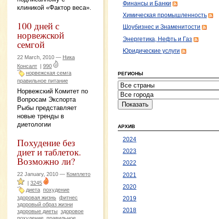
Финансы и Банки
клиникой «Фактор веса».
Химическая промышленность
100 дней с
Шоубизнес и Знаменитости
норвежской
Энергетика, Нефть и Газ
семгой
Юридические услуги
22 March, 2010 —
Ника
Консалт
|
990
норвежская семга
РЕГИОНЫ
правильное питание
Норвежский Комитет по
Вопросам Экспорта
Рыбы представляет
новые тренды в
диетологии
АРХИВ
Похудение без
2024
диет и таблеток.
2023
Возможно ли?
2022
22 January, 2010 —
Комплето
2021
|
3245
2020
диета
похудение
здоровая жизнь
фитнес
2019
здоровый образ жизни
2018
здоровые диеты
здоровое
похудение
правильное