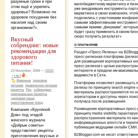
разумные сроки и при
малобюджетному маркетингу и биз
этом ещё и укрепить
уже внедривших инструменты парт
здоровье? Возможно ли
маркетинга в своих компаниях, что
здоровое похудение без
поделились с участниками конфер
насилия над своим
самыми эффективными инструмент
самыми яркими „фишками“, которы
организмом?».
будет сразу применить в своем биз
скоро получить результат»
Вкусный
собрендинг: новые
О ПЛАТФОРМЕ
рекомендации для
Раздел «Пресс-Релизы» на B2Blog
здорового
пресс-релизная платформа (релиз
питания!
для размещения корпоративных но
пресс-релизов с целью распростран
23 November, 2009 —
ООО
интернете и придачи им максималь
видимости в Сети.
|
1357
Жменька
здоровое
Платформа позволяет размещать п
питание
правильное питание
релизы по принципу search engine visi
рецепты
Рис
собрендинг
материалы распространяются по н
оригинальные рецепты
агрегаторам и доступны через поис
здоровая пища
получаса после размещения.
приготовление блюд
Размещение корпоративных пресс-
Компания «Крупяной
принципу media visibility гарантируе
Дом» под эгидой
распространение материала по ка
женского журнала
информационных агентств и перепе
«Добрые советы»
публикации ведущими онлайн СМИ.
представляет рецепты
B2Blogger.com не несет ответствен
приготовления вкусных и