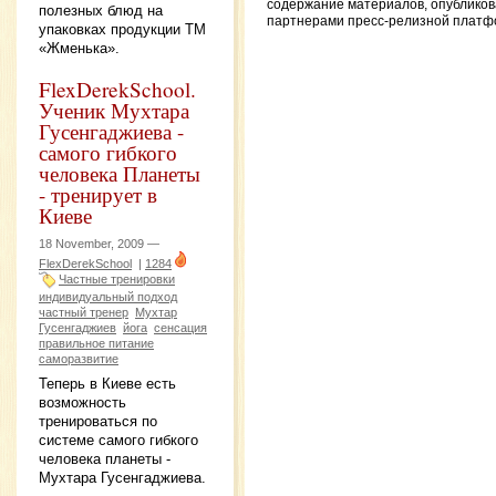
содержание материалов, опублико
полезных блюд на
партнерами пресс-релизной платф
упаковках продукции ТМ
«Жменька».
FlexDerekSchool.
Ученик Мухтара
Гусенгаджиева -
самого гибкого
человека Планеты
- тренирует в
Киеве
18 November, 2009 —
FlexDerekSchool
|
1284
Частные тренировки
индивидуальный подход
частный тренер
Мухтар
Гусенгаджиев
йога
сенсация
правильное питание
саморазвитие
Теперь в Киеве есть
возможность
тренироваться по
системе самого гибкого
человека планеты -
Мухтара Гусенгаджиева.