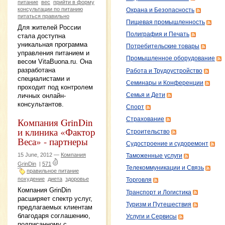
питание
вес
прийти в форму
консультации по питанию
Охрана и Безопасность
питаться правильно
Пищевая промышленность
Для жителей России
Полиграфия и Печать
стала доступна
уникальная программа
Потребительские товары
управления питанием и
Промышленное оборудование
весом VitaBuona.ru. Она
разработана
Работа и Трудоустройство
специалистами и
Семинары и Конференции
проходит под контролем
личных онлайн-
Семья и Дети
консультантов.
Спорт
Страхование
Компания GrinDin
и клиника «Фактор
Строительство
Веса» - партнеры
Судостроение и судоремонт
15 June, 2012 —
Компания
Таможенные услуги
GrinDin
|
571
Телекоммуникации и Связь
правильное питание
похудение
диета
здоровье
Торговля
Компания GrinDin
Транспорт и Логистика
расширяет спектр услуг,
Туризм и Путешествия
предлагаемых клиентам
благодаря соглашению,
Услуги и Сервисы
подписанному с