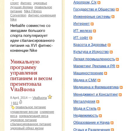
Агропром, С/х
спорт
фитнес
здоровье
лучшая форма
правильное
Государство и Общество
питание
Nike Fitness
Convention
фитнес-конвенция
Инженерные системы
Nike
Интернет
Herbalife совместно со
звездами большого
ИТ: железо
спорта популяризует
ИТ: софт
идеи сбалансированного
Красота и Здоровье
питания на XVI фитнес-
конвенции Nike
Культура и Искусство
Легкая промышленность
Уникальную
программу
Маркетинг, Реклама и PR
управления
Машиностроение
питанием и весом
Медиа и СМИ
презентовала
VitaBuona
Медицина и Фармацевтика
Менеджмент и Консалтинг
8 April, 2014 —
VitaBuona
Металлургия
|
661
правильное питание
Мода и Стиль
управление весом
снижение
Недвижимость
веса
нормализация веса
здоровое питание
Образование и Наука
сбалансированное питание
здоровый образ жизни
Отдых и Развлечения