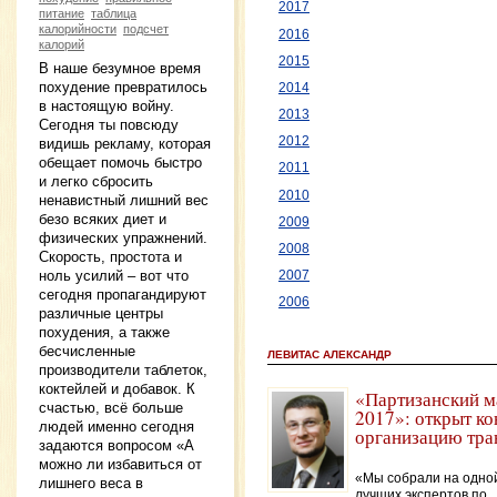
2017
питание
таблица
калорийности
подсчет
2016
калорий
2015
В наше безумное время
похудение превратилось
2014
в настоящую войну.
2013
Сегодня ты повсюду
2012
видишь рекламу, которая
обещает помочь быстро
2011
и легко сбросить
2010
ненавистный лишний вес
безо всяких диет и
2009
физических упражнений.
2008
Скорость, простота и
ноль усилий – вот что
2007
сегодня пропагандируют
2006
различные центры
похудения, а также
бесчисленные
ЛЕВИТАС АЛЕКСАНДР
производители таблеток,
коктейлей и добавок. К
«Партизанский м
счастью, всё больше
2017»: открыт ко
людей именно сегодня
организацию тра
задаются вопросом «А
можно ли избавиться от
«Мы собрали на одно
лишнего веса в
лучших экспертов по