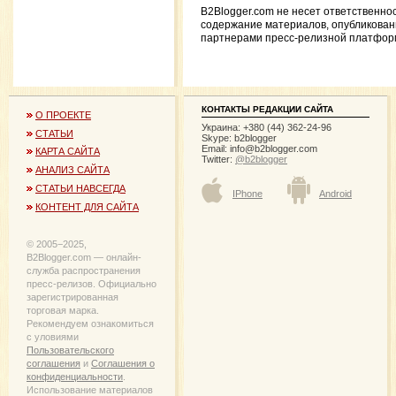
B2Blogger.com не несет ответственно
содержание материалов, опубликова
партнерами пресс-релизной платфор
КОНТАКТЫ РЕДАКЦИИ САЙТА
О ПРОЕКТЕ
Украина: +380 (44) 362-24-96
СТАТЬИ
Skype: b2blogger
Email:
info@b2blogger.com
КАРТА САЙТА
Twitter:
@b2blogger
АНАЛИЗ САЙТА
СТАТЬИ НАВСЕГДА
IPhone
Android
КОНТЕНТ ДЛЯ САЙТА
© 2005−2025,
B2Blogger.com — онлайн-
служба распространения
пресс-релизов. Официально
зарегистрированная
торговая марка.
Рекомендуем ознакомиться
с уловиями
Пользовательского
соглашения
и
Соглашения о
конфиденциальности
.
Использование материалов