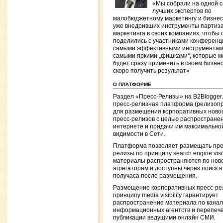
«Мы собрали на одной 
лучших экспертов по
малобюджетному маркетингу и бизнес
уже внедривших инструменты партиза
маркетинга в своих компаниях, чтобы 
поделились с участниками конференц
самыми эффективными инструментам
самыми яркими „фишками“, которые 
будет сразу применить в своем бизнес
скоро получить результат»
О ПЛАТФОРМЕ
Раздел «Пресс-Релизы» на B2Blogger
пресс-релизная платформа (релизоп
для размещения корпоративных ново
пресс-релизов с целью распространен
интернете и придачи им максимально
видимости в Сети.
Платформа позволяет размещать пре
релизы по принципу search engine visibi
материалы распространяются по нов
агрегаторам и доступны через поиск в
получаса после размещения.
Размещение корпоративных пресс-ре
принципу media visibility гарантирует
распространение материала по кана
информационных агентств и перепеча
публикации ведущими онлайн СМИ.