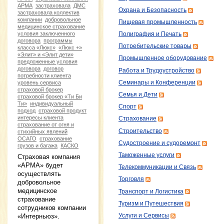
АРМА
застраховала
ДМС
Охрана и Безопасность
застраховала коллектив
компании
добровольное
Пищевая промышленность
медицинское страхование
условия заключенного
Полиграфия и Печать
договора
программы
Потребительские товары
класса «Люкс»
«Люкс +»
«Элит» и «Элит дети»
Промышленное оборудование
предложенные условия
договора
договор
Работа и Трудоустройство
потребности клиента
Семинары и Конференции
уровень сервиса
страховой брокер
Семья и Дети
страховой брокер «Ти Би
Ти»
индивидуальный
Спорт
подход
страховой продукт
интересы клиента
Страхование
страхование от огня и
Строительство
стихийных явлений
ОСАГО
страхование
Судостроение и судоремонт
грузов и багажа
КАСКО
Таможенные услуги
Страховая компания
«АРМА» будет
Телекоммуникации и Связь
осуществлять
Торговля
добровольное
медицинское
Транспорт и Логистика
страхование
Туризм и Путешествия
сотрудников компании
«Интерньюз».
Услуги и Сервисы