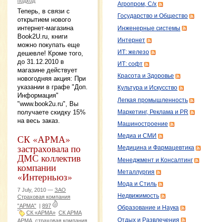
подход
Агропром, С/х
Теперь, в связи с
Государство и Общество
открытием нового
интернет-магазина
Инженерные системы
Book2U.ru, книги
Интернет
можно покупать еще
ИТ: железо
дешевле! Кроме того,
до 31.12.2010 в
ИТ: софт
магазине действует
Красота и Здоровье
новогодняя акция: При
указании в графе "Доп.
Культура и Искусство
Информация"
Легкая промышленность
"www.book2u.ru", Вы
получаете скидку 15%
Маркетинг, Реклама и PR
на весь заказ.
Машиностроение
СК «АРМА»
Медиа и СМИ
застраховала по
Медицина и Фармацевтика
ДМС коллектив
Менеджмент и Консалтинг
компании
Металлургия
«Интерньюз»
Мода и Стиль
7 July, 2010 —
ЗАО
Недвижимость
Страховая компания
"АРМА"
|
897
Образование и Наука
СК «АРМА»
СК АРМА
Отдых и Развлечения
АРМА
страховая компания