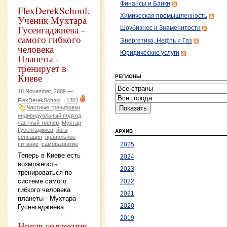
Финансы и Банки
FlexDerekSchool.
Химическая промышленность
Ученик Мухтара
Гусенгаджиева -
Шоубизнес и Знаменитости
самого гибкого
Энергетика, Нефть и Газ
человека
Юридические услуги
Планеты -
тренирует в
Киеве
РЕГИОНЫ
18 November, 2009 —
FlexDerekSchool
|
1301
Частные тренировки
индивидуальный подход
частный тренер
Мухтар
Гусенгаджиев
йога
АРХИВ
сенсация
правильное
питание
саморазвитие
2025
Теперь в Киеве есть
2024
возможность
2023
тренироваться по
системе самого
2022
гибкого человека
2021
планеты - Мухтара
2020
Гусенгаджиева.
2019
Новая коллекция