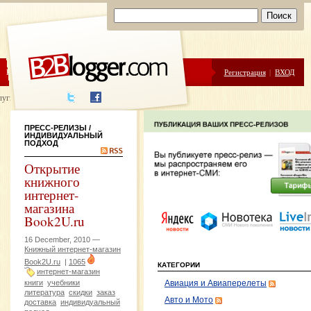
ЦЕНЫ
ПОМОЩЬ
Регистрация
|
ВХОД
луги написания
ПРЕСС-РЕЛИЗЫ
/
ИНДИВИДУАЛЬНЫЙ
ПОДХОД
Открытие
книжного
интернет-
магазина
Book2U.ru
16 December, 2010 —
Книжный интернет-магазин
Book2U.ru
|
1065
КАТЕГОРИИ
интернет-магазин
книги
учебники
Авиация и Авиаперелеты
литература
скидки
заказ
Авто и Мото
доставка
индивидуальный