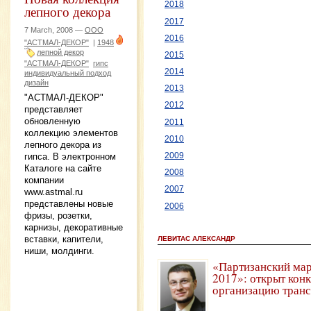
2018
лепного декора
2017
7 March, 2008 —
ООО
2016
"АСТМАЛ-ДЕКОР"
|
1948
лепной декор
2015
"АСТМАЛ-ДЕКОР"
гипс
2014
индивидуальный подход
дизайн
2013
"АСТМАЛ-ДЕКОР"
2012
представляет
обновленную
2011
коллекцию элементов
2010
лепного декора из
2009
гипса. В электронном
Каталоге на сайте
2008
компании
2007
www.astmal.ru
представлены новые
2006
фризы, розетки,
карнизы, декоративные
вставки, капители,
ЛЕВИТАС АЛЕКСАНДР
ниши, молдинги.
«Партизанский мар
2017»: открыт конк
организацию тран