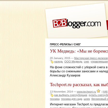
ПРЕСС-РЕЛИЗЫ
/ СНЕГ
УК Медведь: «Мы не боремс
20 January, 2015 —
Мастерская пресс-релизов
наледь
ООО Медведь
снег
управляющая
На фоне сложностей с уборкой снега в
борьбы со снежными заносами и нале
Александр Кузаиров
Techport.ru рассказал, как в
13 November, 2014 —
www.techport.ru
|
646
как выбрать снегоуборщик
купить снегоу
техника
техника для сада
шнек
бензиновый 
Интернет-магазин Techport.ru предлага