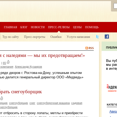
ГЛАВНАЯ
БЛОГ
НОВОСТИ
ПРЕСС-РЕЛИЗЫ
ЦЕНЫ
ПОМОЩЬ
Тур по сайту
Пресс-портреты
Ошибки
Услуги написания
я с наледями — мы их предотвращаем!»
|
65
 компания
Александр Кузаиров
 ряде дворов г. Ростова-на-Дону, успешным опытом
дью делится генеральный директор ООО «Медведь»
ыбрать снегоуборщик
борщик
снегоуборщик
снег
снегоуборочная машина
садовая
КАТЕГ
снегоуборщик
Авиа
ет отбросить в сторону лопаты, метлы и приобрести