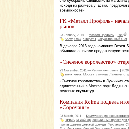
снегоуборщик. Специалисты магазина р
исходя из размера участка, предпола
возможностей.
ГК «Металл Профиль» начала
рынок
23 January, 2014 —
Металл Профиль
|
294
Snow
ОАЭ
эмираты
искусственный снег
В декабре 2013 года компания Desert
объявила о начале продаж искусствен
«Снежное королевство» откр
23 November, 2011 —
Рекламная группа
|
2029
зима
каток
Москва
столица
Лужники
отд
«Снежное королевство» в Лужниках ст
единственный в Москве парк Ледяных 
ледовых скульптур.
Компания Reima подвела итог
«Сорочаны»
23 March, 2011 —
Коммуникационное агентств
REIMA
М-Лайнер
социальный проект для 
производитель детской одежды
Финляндия
С
Егор Дружинин
Андрей Григорьев-Аполлонов