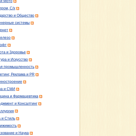
 и Мото
пром, С/х
дарство и Общество
нерные системы
рнет
железо
софт
ота и Здоровье
тура и Искусство
ая промышленность
етинг, Реклама и PR
иностроение
а и СМИ
цина и Фармацевтика
джмент и Консалтинг
ллургия
 и Стиль
ижимость
зование и Наука