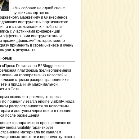
«Мы собрали на одной сцене
лучших экспертов по
джетному маркетингу и бизнесменов,
едривших инструменты партизанского
инга в своих компаниях, чтобы они
лись с участниками конференции
и эффективными инструментами и
и яркими „фишками“, которые можно
сразу применить в своем бизнесе и очень
получить результат»
ТФОРМЕ
 «Пресс-Релизы» на B2Blogger.com —
-релизная платформа (релизоприёмник)
азмещения корпоративных новостей и
релизов с целью распространения их в
ете и придачи им максимальной
сти в Сети.
орма позволяет размещать пресс-
 по принципу search engine visibility, когда
иалы распространяются по новостным
торам и доступны через поиск в течение
са после размещения.
щение корпоративных пресс-релизов по
пу media visibility гарантирует
остранение материала по каналам
ационных агентств и перепечатку текста