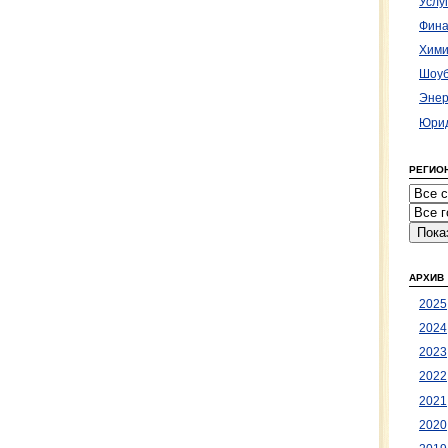
Услу
Фина
Хими
Шоуб
Энер
Юрид
РЕГИО
АРХИВ
2025
2024
2023
2022
2021
2020