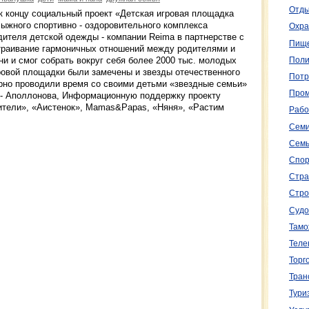
Отды
к концу социальный проект «Детская игровая площадка
ыжного спортивно - оздоровительного комплекса
Охра
ителя детской одежды - компании Reima в партнерстве с
Пище
траивание гармоничных отношений между родителями и
и и смог собрать вокруг себя более 2000 тыс. молодых
Поли
ровой площадки были замечены и звезды отечественного
Потр
рно проводили время со своими детьми «звездные семьи»
Пром
 - Аполлонова, Информационную поддержку проекту
ители», «Аистенок», Mamas&Papas, «Няня», «Растим
Рабо
Семи
Семь
Спор
Стра
Стро
Судо
Тамо
Теле
Торг
Тран
Тури