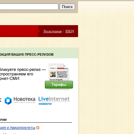
Регистрация
|
ВХОД
ОРИИ
ция и Авиаперелеты