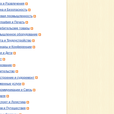
х и Развлечения
на и Безопасность
вая промышленность
графия и Печать
ебительские товары
ышленное оборудование
та и Трудоустройство
нары и Конференции
я и Дети
т
хование
ительство
строение и судоремонт
женные услуги
коммуникации и Связь
овля
спорт и Логистика
зм и Путешествия