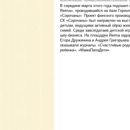
В середине марта этого года подошел 
Reima», проводившийся на базе Горнол
«Сорочаны». Проект финского производ
СК «Сорочаны» был направлен на выс
детьми, ведущими активный образ жизн
семей. Среди завсегдатаев детской иг
шоу-бизнеса. На площадке Reima задо
Егора Дружинина и Андрея Григорьева
оказывали журналы: «Счастливые род
ребенка», «МамаПапаДети».