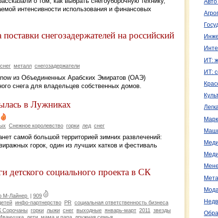
ассказали о том, как выбрать снегоуборочную технику,
Авто
гаемой интенсивности использования и финансовых
Агро
Госу
 поставки снегозадержателей на российский
Инже
Инте
ИТ: 
снег
металл
снегозадержатели
ИТ: 
 Snow из Объединенных Арабских Эмиратов (ОАЭ)
Крас
ного снега для владельцев собственных домов.
Куль
ылась в Лужниках
Легк
Марк
ых
Снежное королевство
горки
лед
снег
Маш
анет самой большой территорией зимних развлечений:
Меди
виражных горок, один из лучших катков и фестиваль
Меди
Мене
и детского социального проекта в СК
Мета
Мода
о М-Лайнер
|
909
Недв
детей
инфо-партнерство
PR
социальная ответственность бизнеса
К Сорочаны
горки
лыжи
снег
выходные
январь-март
2011
звезды
Обра
Иванушка
дети
мама и папа
дружная семья