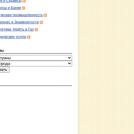
ги и Сервисы
нсы и Банки
ческая промышленность
изнес и Знаменитости
гетика, Нефть и Газ
ические услуги
НЫ