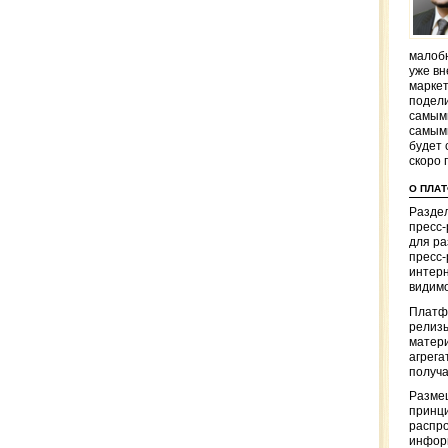
малобю
уже вн
маркет
подели
самым
самым
будет 
скоро 
О ПЛА
Раздел
пресс
для р
пресс-
интерн
видимо
Платф
релизы
матер
агрега
получа
Разме
принци
распр
информ