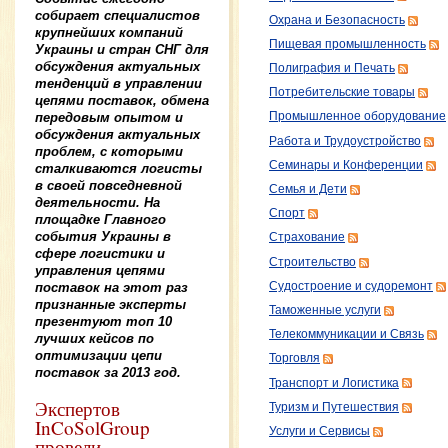
собирает специалистов
Охрана и Безопасность
крупнейших компаний
Пищевая промышленность
Украины и стран СНГ для
обсуждения актуальных
Полиграфия и Печать
тенденций в управлении
Потребительские товары
цепями поставок, обмена
передовым опытом и
Промышленное оборудование
обсуждения актуальных
Работа и Трудоустройство
проблем, с которыми
Семинары и Конференции
сталкиваются логисты
в своей повседневной
Семья и Дети
деятельности. На
Спорт
площадке Главного
события Украины в
Страхование
сфере логистики и
Строительство
управления цепями
поставок на этот раз
Судостроение и судоремонт
признанные эксперты
Таможенные услуги
презентуют топ 10
Телекоммуникации и Связь
лучших кейсов по
оптимизации цепи
Торговля
поставок за 2013 год.
Транспорт и Логистика
Экспертов
Туризм и Путешествия
InCoSolGroup
Услуги и Сервисы
провели