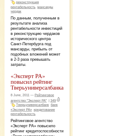
реконструкция
рентабельность
мансарды
чердак
По данным, полученным в
результате анализа
рентабельности инвестиций
в реконструкцию чердаков
исторического центра
Санкт-Петербурга под
мансарды, прибыль от
подобных вложений может
в 2-3 раза превышать
затраты.
«Эксперт РА»
повысил рейтинг
Тверьуниверсалбанка
8 June, 2011 —
Рейтинговое
агентство "Эксперт РА"
|
349
Тверьуниверсалбанк
банк
«Эксперт РА»
кредитование
рентабельность
Рейтинговое агентство
«Эксперт РА» повысило
рейтинг кредитоспособности