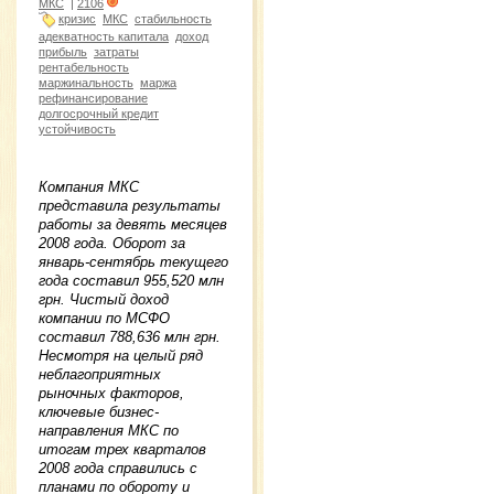
МКС
|
2106
кризис
МКС
стабильность
адекватность капитала
доход
прибыль
затраты
рентабельность
маржинальность
маржа
рефинансирование
долгосрочный кредит
устойчивость
Компания МКС
представила результаты
работы за девять месяцев
2008 года. Оборот за
январь-сентябрь текущего
года составил 955,520 млн
грн. Чистый доход
компании по МСФО
составил 788,636 млн грн.
Несмотря на целый ряд
неблагоприятных
рыночных факторов,
ключевые бизнес-
направления МКС по
итогам трех кварталов
2008 года справились с
планами по обороту и