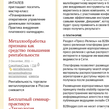
ИНТАЛЕВ
малобюджетному маркетингу и б
приглашает посетить
уже внедривших инструменты па
маркетинга в своих компаниях, 
мастер-класс
поделились с участниками конф
«Планирование и
самыми эффективными инструм
оперативное управление
самыми яркими „фишками“, кот
денежными потоками.
будет сразу применить в своем 
Практика внедрения
скоро получить результат»
платежного календаря».
О ПЛАТФОРМЕ
Металлообработка
Раздел «Пресс-Релизы» на B2Bl
признана как
пресс-релизная платформа (ре
средство повышения
для размещения корпоративных 
пресс-релизов с целью распрост
рентабельности
интернете и придачи им максим
видимости в Сети.
3 December, 2011 —
Платформа позволяет размещат
СоюзНовоСталь
|
716
рентабельность
релизы по принципу search engine 
материалы распространяются п
металлообработка
металлопрокат
клиенты
агрегаторам и доступны через п
получаса после размещения.
Рентабельность торговли
металлопрокатом в России
Размещение корпоративных пре
снижается
принципу media visibility гарант
распространение материала по
информационных агентств и пер
Бесплатный семинар-
публикации ведущими онлайн С
практикум
B2Blogger.com не несет ответст
«Технология