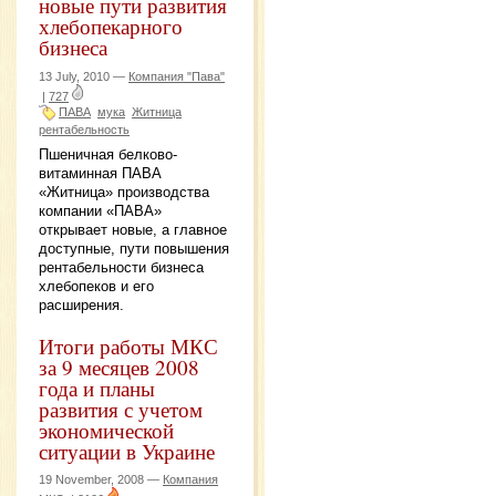
новые пути развития
хлебопекарного
бизнеса
13 July, 2010 —
Компания "Пава"
|
727
ПАВА
мука
Житница
рентабельность
Пшеничная белково-
витаминная ПАВА
«Житница» производства
компании «ПАВА»
открывает новые, а главное
доступные, пути повышения
рентабельности бизнеса
хлебопеков и его
расширения.
Итоги работы МКС
за 9 месяцев 2008
года и планы
развития с учетом
экономической
ситуации в Украине
19 November, 2008 —
Компания