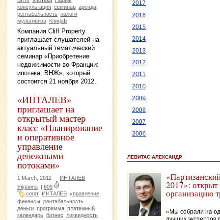
2017
консультация
семинар
аренда
рентабельность
налоги
2016
мультивиза
Клифф
2015
Компания Cliff Property
2014
приглашает слушателей на
актуальный тематический
2013
семинар «Приобретение
2012
недвижимости во Франции:
ипотека, ВНЖ», который
2011
состоится 21 ноября 2012.
2010
«ИНТАЛЕВ»
2009
приглашает на
2008
открытый мастер
2007
класс «Планирование
и оперативное
2006
управление
денежными
ЛЕВИТАС АЛЕКСАНДР
потоками»
«Партизанский
1 March, 2012 —
ИНТАЛЕВ
2017»: открыт
Украина
|
609
организацию т
софт
ИНТАЛЕВ
управление
финансы
рентабельность
деньги
программа
платежный
«Мы собрали на о
календарь
бизнес
ликвидность
лучших экспертов 