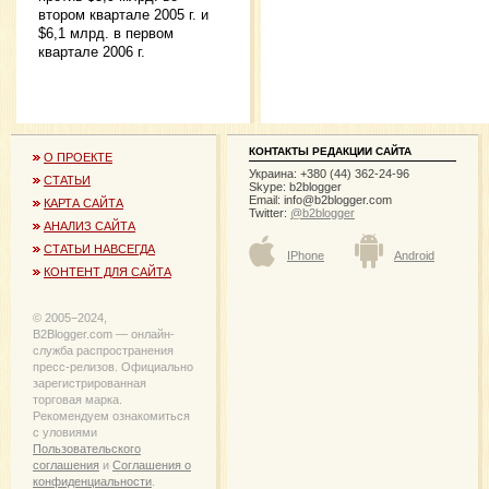
втором квартале 2005 г. и
$6,1 млрд. в первом
квартале 2006 г.
КОНТАКТЫ РЕДАКЦИИ САЙТА
О ПРОЕКТЕ
Украина: +380 (44) 362-24-96
СТАТЬИ
Skype: b2blogger
Email:
info@b2blogger.com
КАРТА САЙТА
Twitter:
@b2blogger
АНАЛИЗ САЙТА
СТАТЬИ НАВСЕГДА
IPhone
Android
КОНТЕНТ ДЛЯ САЙТА
© 2005−2024,
B2Blogger.com — онлайн-
служба распространения
пресс-релизов. Официально
зарегистрированная
торговая марка.
Рекомендуем ознакомиться
с уловиями
Пользовательского
соглашения
и
Соглашения о
конфиденциальности
.