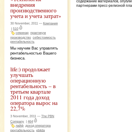
содержание материалов, опубл
внедрения
партнерами пресс-релизной пл
производственного
учета и учета затрат»
30 November, 2011 —
Компания
|
510
семинар
практикум
производство
себестоимость
рентабельность
Мы научим Вас управлять
рентабельностью Вашего
бизнеса.
life:) продолжает
улучшать
операционную
рентабельность – в
третьем квартале
2011 года доход
оператора вырос на
22,7%
3 November, 2011 —
The PBN
Company
|
464
лайф
доход оператора
рентабельность
ebitda