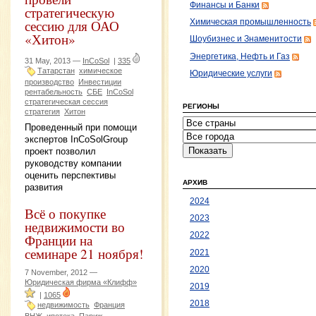
Финансы и Банки
стратегическую
сессию для ОАО
Химическая промышленность
«Хитон»
Шоубизнес и Знаменитости
Энергетика, Нефть и Газ
31 May, 2013 —
InCoSol
|
335
Татарстан
химическое
Юридические услуги
производство
Инвестиции
рентабельность
СБЕ
InCoSol
стратегическая сессия
РЕГИОНЫ
стратегия
Хитон
Проведенный при помощи
экспертов InCoSolGroup
проект позволил
руководству компании
оценить перспективы
АРХИВ
развития
2024
Всё о покупке
2023
недвижимости во
2022
Франции на
семинаре 21 ноября!
2021
2020
7 November, 2012 —
Юридическая фирма «Клифф»
2019
|
1065
2018
недвижимость
Франция
ВНЖ
ипотека
Париж