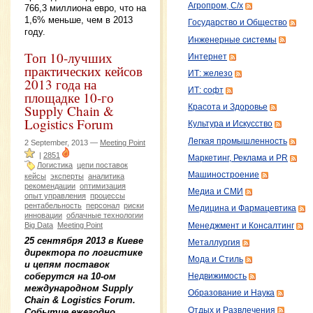
Агропром, С/х
766,3 миллиона евро, что на
1,6% меньше, чем в 2013
Государство и Общество
году.
Инженерные системы
Топ 10-лучших
Интернет
практических кейсов
ИТ: железо
2013 года на
ИТ: софт
площадке 10-го
Supply Chain &
Красота и Здоровье
Logistics Forum
Культура и Искусство
Легкая промышленность
2 September, 2013 —
Meeting Point
|
2851
Маркетинг, Реклама и PR
Логистика
цепи поставок
Машиностроение
кейсы
эксперты
аналитика
рекомендации
оптимизация
Медиа и СМИ
опыт управления
процессы
рентабельность
персонал
риски
Медицина и Фармацевтика
инновации
облачные технологии
Big Data
Meeting Point
Менеджмент и Консалтинг
25 сентября 2013 в Киеве
Металлургия
директора по логистике
Мода и Стиль
и цепям поставок
соберутся на 10-ом
Недвижимость
международном Supply
Образование и Наука
Chain & Logistics Forum.
Отдых и Развлечения
Событие ежегодно