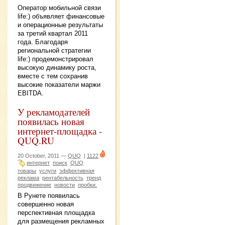
Оператор мобильной связи
life:) объявляет финансовые
и операционные результаты
за третий квартал 2011
года. Благодаря
региональной стратегии
life:) продемонстрировал
высокую динамику роста,
вместе с тем сохранив
высокие показатели маржи
EBITDA.
У рекламодателей
появилась новая
интернет-площадка -
QUQ.RU
20 October, 2011 —
QUQ
|
1122
интернет
поиск
QUQ
товары
услуги
эффективная
реклама
рентабельность
тренд
продвижение
новости
пробки.
В Рунете появилась
совершенно новая
перспективная площадка
для размещения рекламных