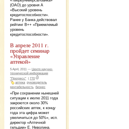
«Тверьуниверсалбанка»
(ОАО) до уровня А
«Высокий уровень
кредитоспособности».
Ранее у Банка действовал
рейтинг В++ «Приемлемый
уровень
кредитоспособности».
В апреле 2011 г.
пройдет семинар
«Управление
аптекой»
5 April, 2011 —
Центр научно-
технической информации
"Прогресс"
|
770
аптека
руководитель
рентабельность
бизнес
«При сохранении нынешней
ситуации к июлю 2011 года
закроются около 30%
российских аптек, к концу
года эта цифра может
увеличиться до 50%», исп.
директор «Аптечной
гильдии» Е. Неволина.