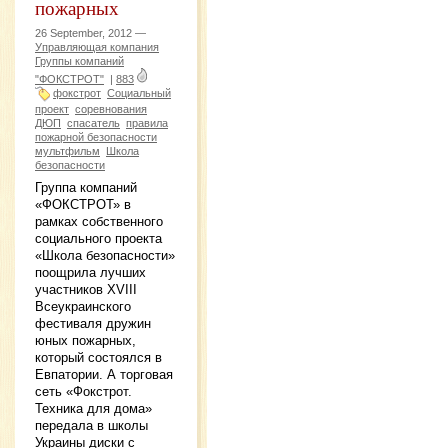
пожарных
26 September, 2012 —
Управляющая компания
Группы компаний
"ФОКСТРОТ"
|
883
фокстрот
Социальный
проект
соревнования
ДЮП
спасатель
правила
пожарной безопасности
мультфильм
Школа
безопасности
Группа компаний
«ФОКСТРОТ» в
рамках собственного
социального проекта
«Школа безопасности»
поощрила лучших
участников ХVIII
Всеукраинского
фестиваля дружин
юных пожарных,
который состоялся в
Евпатории. А торговая
сеть «Фокстрот.
Техника для дома»
передала в школы
Украины диски с