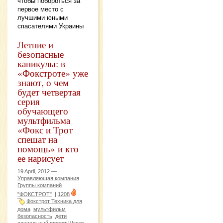
чтобы побороться за
первое место с
лучшими юными
спасателями Украины
Летние и
безопасные
каникулы: в
«Фокстроте» уже
знают, о чем
будет четвертая
серия
обучающего
мультфильма
«Фокс и Трот
спешат на
помощь» и кто
ее нарисует
19 April, 2012 —
Управляющая компания
Группы компаний
"ФОКСТРОТ"
|
1208
Фокстрот Техника для
дома
мультфильм
безопасность
дети
социальный проект Школа