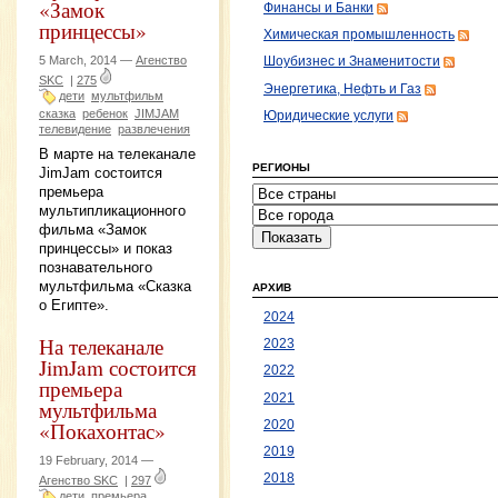
«Замок
Финансы и Банки
принцессы»
Химическая промышленность
5 March, 2014 —
Агенство
Шоубизнес и Знаменитости
SKC
|
275
Энергетика, Нефть и Газ
дети
мультфильм
сказка
ребенок
JIMJAM
Юридические услуги
телевидение
развлечения
В марте на телеканале
РЕГИОНЫ
JimJam состоится
премьера
мультипликационного
фильма «Замок
принцессы» и показ
познавательного
мультфильма «Сказка
АРХИВ
о Египте».
2024
На телеканале
2023
JimJam состоится
2022
премьера
2021
мультфильма
«Покахонтас»
2020
2019
19 February, 2014 —
2018
Агенство SKC
|
297
дети
премьера