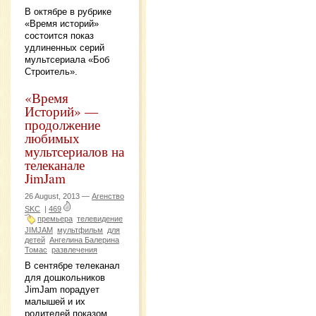
В октябре в рубрике
«Время историй»
состоится показ
удлиненных серий
мультсериала «Боб
Строитель».
«Время
Историй» —
продолжение
любимых
мультсериалов на
телеканале
JimJam
26 August, 2013 —
Агенство
SKC
|
469
премьера
телевидение
JIMJAM
мультфильм
для
детей
Ангелина Балерина
Томас
развлечения
В сентябре телеканал
для дошкольников
JimJam порадует
малышей и их
родителей показом