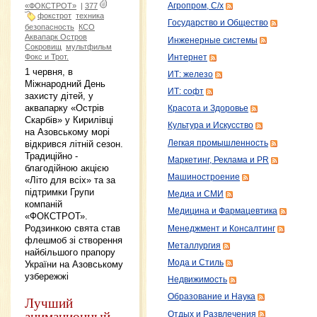
«ФОКСТРОТ»
|
377
Агропром, С/х
фокстрот
техника
Государство и Общество
безопасность
КСО
Аквапарк Остров
Инженерные системы
Сокровищ
мультфильм
Фокс и Трот.
Интернет
1 червня, в
ИТ: железо
Міжнародний День
ИТ: софт
захисту дітей, у
аквапарку «Острів
Красота и Здоровье
Скарбів» у Кирилівці
Культура и Искусство
на Азовському морі
Легкая промышленность
відкрився літній сезон.
Традиційно -
Маркетинг, Реклама и PR
благодійною акцією
Машиностроение
«Літо для всіх» та за
підтримки Групи
Медиа и СМИ
компаній
Медицина и Фармацевтика
«ФОКСТРОТ».
Родзинкою свята став
Менеджмент и Консалтинг
флешмоб зі створення
Металлургия
найбільшого прапору
Мода и Стиль
України на Азовському
узбережжі
Недвижимость
Образование и Наука
Лучший
анимационный
Отдых и Развлечения