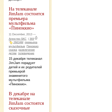
На телеканале
JimJam состоится
премьера
мультфильма
«Пиноккио»
11 December, 2013 —
Агенство SKC
|
369
JIMJAM
премьера
мультфильм
Пиноккио
сказка
развлечение
детям
телевидение
15 декабря телеканал
JimJam порадует
детей и их родителей
премьерой
знаменитого
мультфильма
«Пиноккио».
В декабре на
телеканале
JimJam состоятся
сказочные