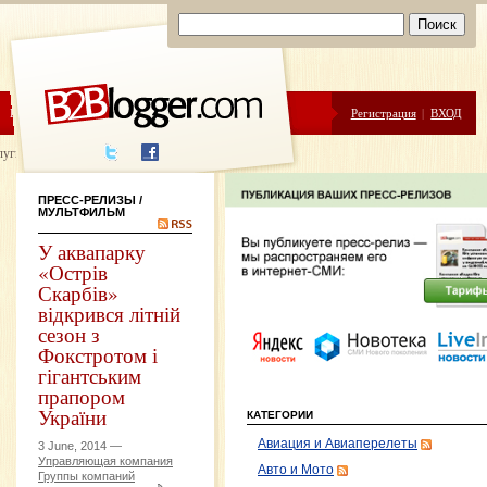
ЦЕНЫ
ПОМОЩЬ
Регистрация
|
ВХОД
луги написания
ПРЕСС-РЕЛИЗЫ
/
МУЛЬТФИЛЬМ
У аквапарку
«Острів
Скарбів»
відкрився літній
сезон з
Фокстротом і
гігантським
прапором
України
КАТЕГОРИИ
Авиация и Авиаперелеты
3 June, 2014 —
Управляющая компания
Авто и Мото
Группы компаний