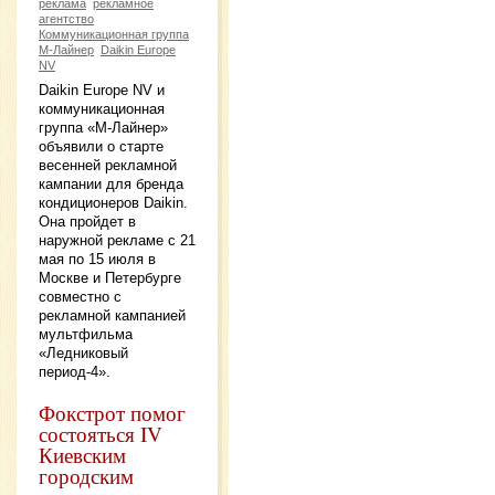
реклама
рекламное
агентство
Коммуникационная группа
М-Лайнер
Daikin Europe
NV
Daikin Europe NV и
коммуникационная
группа «М-Лайнер»
объявили о старте
весенней рекламной
кампании для бренда
кондиционеров Daikin.
Она пройдет в
наружной рекламе с 21
мая по 15 июля в
Москве и Петербурге
совместно с
рекламной кампанией
мультфильма
«Ледниковый
период-4».
Фокстрот помог
состояться IV
Киевским
городским