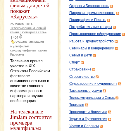
фильм для детей
Охрана и Безопасность
покажет
Пищевая промышленность
«Карусель»
Полиграфия и Печать
25 March, 2014 —
Потребительские товары
Телекомпания «Первый
канал. Всемирная сеть»
Промышленное оборудование
|
404
Работа и Трудоустройство
суздаль
анимация
мультфильм
Семинары и Конференции
союзмультфильм
канал
Карусель
Семья и Дети
Телеканал принял
Спорт
участие в XIX
Страхование
Открытом Российском
фестивале
Строительство
анимационного кино в
Судостроение и судоремонт
качестве главного
информационного
Таможенные услуги
партнера и вручил
Телекоммуникации и Связь
свой спецприз.
Торговля
На телеканале
Транспорт и Логистика
JimJam состоится
Туризм и Путешествия
премьера
Услуги и Сервисы
мультфильма