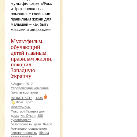
мультфильмом «Фокс
и Трот спешат на
помощь» с главными
правилами жизни для
малышей – как быть
живыми и здоровыми.
Мультфильм,
обучающий
детей главным
правилам жизни,
покорил
Западную
Украину
6 August, 2012 —
Управляющая компания
Группы компаний
"ФОКСТРОТ"
|
1335
Фокс
Трот
мультфильм
Фокстрот.Техника для
дома
Кн. Ольги
106
супермаркет
безопасность
дети
Львов
Аот-видео
социальная
ответственность
Школа
безопасности