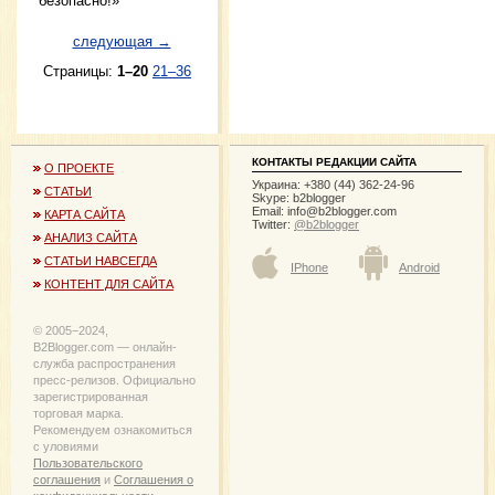
безопасно!»
следующая →
Страницы:
1–20
21–36
КОНТАКТЫ РЕДАКЦИИ САЙТА
О ПРОЕКТЕ
Украина: +380 (44) 362-24-96
СТАТЬИ
Skype: b2blogger
Email:
info@b2blogger.com
КАРТА САЙТА
Twitter:
@b2blogger
АНАЛИЗ САЙТА
СТАТЬИ НАВСЕГДА
IPhone
Android
КОНТЕНТ ДЛЯ САЙТА
© 2005−2024,
B2Blogger.com — онлайн-
служба распространения
пресс-релизов. Официально
зарегистрированная
торговая марка.
Рекомендуем ознакомиться
с уловиями
Пользовательского
соглашения
и
Соглашения о