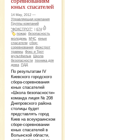
соревнованиям
юных спасателей
14 May, 2012 —
Управляющая компания
Группы компаний
"ФОКСТРОТ"
|
674
пожар
безопасность
молодежь
МЧС
юные
спасатели
сбор-
соревнования
фокстрот
травмы
Фокс и Трот
мультфильм
Школа
безопасности
техника для
дома
ПДД
По результатам IV
Киевского городского
сбора-соревнования
юных спасателей
«Школа безопасности»
команда лицея № 208
Днепровского района
столицы будет
представлять город
Киев на всеукраинском
сборе-соревновании
юных спасателей в
Волынской области,