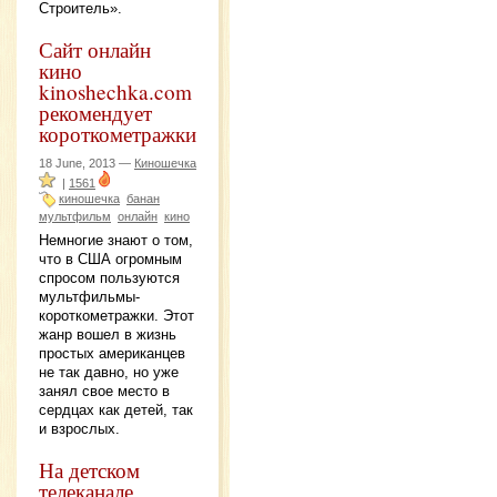
Строитель».
Сайт онлайн
кино
kinoshechka.com
рекомендует
короткометражки
18 June, 2013 —
Киношечка
|
1561
киношечка
банан
мультфильм
онлайн
кино
Немногие знают о том,
что в США огромным
спросом пользуются
мультфильмы-
короткометражки. Этот
жанр вошел в жизнь
простых американцев
не так давно, но уже
занял свое место в
сердцах как детей, так
и взрослых.
На детском
телеканале