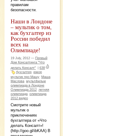
правилам
безопасности.
Наши в Лондоне
– мультик о том,
как бухгалтер из
России победил
всех на
Олимпиаде!
19 July, 2012 —
Первый
Дом Консалтинга "Что
делать Консалт"
|
638
бухгалтер
юмор
мультик про Машу
Маша
Маслова
мультфильм
олимпиада в Лондоне
Олимпиада 2012
летняя
олимпиада
олимпиада
2012 видео
Смотрите новый
мультик о
приключениях
бухгалтера от «Что
делать Консалт»!
(http://goo.gl/ibKAA) В
преддверии