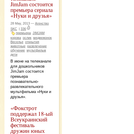
JimJam состоится
премьера сериала
«Нуки и друзья»
28 May, 2013 —
Агенство
SKC
|
336
премьера
JIMJAM
корова
ослик
медвежонок
Веселье
открытия
животные
развлечение
обучение
мультфильм
дети
В июне на телеканале
для дошкольников
JimJam состоится
премьера
познавательно-
развлекательного
мультфильма «Нуки и
друзья».
«Фокстрот
поддержал 18-ый
Всеукраинский
фестиваль
дружин юных