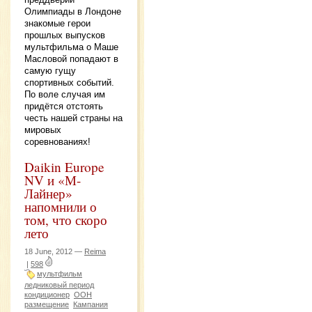
Олимпиады в Лондоне
знакомые герои
прошлых выпусков
мультфильма о Маше
Масловой попадают в
самую гущу
спортивных событий.
По воле случая им
придётся отстоять
честь нашей страны на
мировых
соревнованиях!
Daikin Europe
NV и «М-
Лайнер»
напомнили о
том, что скоро
лето
18 June, 2012 —
Reima
|
598
мультфильм
ледниковый период
кондиционер
OOH
размещение
Кампания