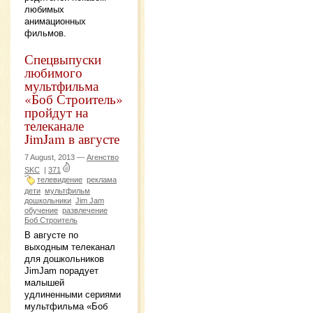
любимых
анимационных
фильмов.
Спецвыпуски
любимого
мультфильма
«Боб Строитель»
пройдут на
телеканале
JimJam в августе
7 August, 2013 —
Агенство
SKC
|
371
телевидение
реклама
дети
мультфильм
дошкольники
Jim Jam
обучение
развлечение
Боб Строитель
В августе по
выходным телеканал
для дошкольников
JimJam порадует
малышей
удлиненными сериями
мультфильма «Боб