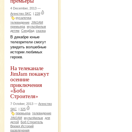
премьеры
4 December, 2013 —
Агенство SKC
|
228
русалочка
телевидение
JIMJAM
премьера
мультфильм
детям
Синдбад
сказка
В декабре юные
телезрители смогут
увидеть волшебные
истории любимых
героев.
На телеканале
JimJam покажут
осенние
приключения
«Боба
Строителя»
7 October, 2013 —
Агенство
SKC
|
325
премьера
телевидение
JIMJAM
мультфильм
для
детей
Боб Строитель
Время Историй
развлечения