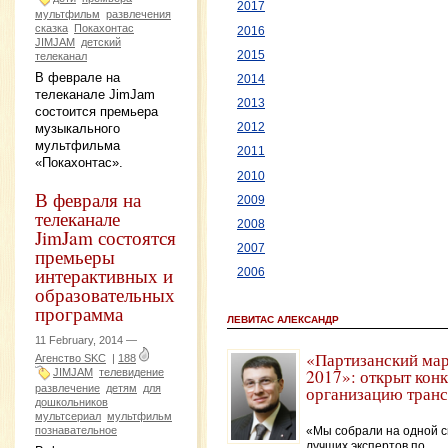
2017
мультфильм
развлечения
сказка
Покахонтас
2016
JIMJAM
детский
2015
телеканал
В феврале на
2014
телеканале JimJam
2013
состоится премьера
музыкального
2012
мультфильма
2011
«Покахонтас».
2010
В февраля на
2009
телеканале
2008
JimJam состоятся
2007
премьеры
интерактивных и
2006
образовательных
программа
ЛЕВИТАС АЛЕКСАНДР
11 February, 2014 —
«Партизанский мар
Агенство SKC
|
188
2017»: открыт конк
JIMJAM
телевидение
развлечение
детям
для
организацию тран
дошкольников
мультсериал
мультфильм
познавательное
«Мы собрали на одной 
лучших экспертов по