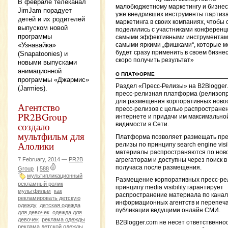
В феврале телеканал
малобюджетному маркетингу и бизнес
JimJam порадует
уже внедривших инструменты партиза
детей и их родителей
маркетинга в своих компаниях, чтобы 
выпуском новой
поделились с участниками конференц
программы
самыми эффективными инструментам
«Узнавайка»
самыми яркими „фишками“, которые 
будет сразу применить в своем бизнес
(Snapatoonies) и
скоро получить результат»
новыми выпусками
анимационной
О ПЛАТФОРМЕ
программы «Джармис»
Раздел «Пресс-Релизы» на B2Blogger
(Jarmies).
пресс-релизная платформа (релизоп
для размещения корпоративных ново
Агентство
пресс-релизов с целью распространен
PR2BGroup
интернете и придачи им максимально
создало
видимости в Сети.
мультфильм для
Платформа позволяет размещать пре
Алолики
релизы по принципу search engine visibi
материалы распространяются по нов
7 February, 2014 —
PR2B
агрегаторам и доступны через поиск в
получаса после размещения.
Group
|
588
мультипликационный
Размещение корпоративных пресс-ре
рекламный ролик
принципу media visibility гарантирует
мультфильм
как
распространение материала по кана
рекламировать детскую
информационных агентств и перепеча
одежду
детская одежда
публикации ведущими онлайн СМИ.
для девочек
одежда для
девочек
реклама одежды
B2Blogger.com не несет ответственно
реклама детской одежды