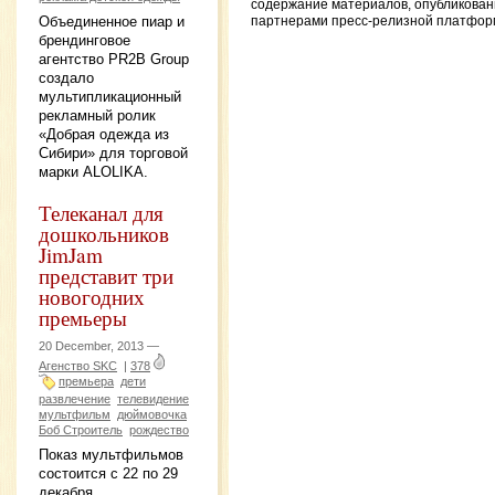
содержание материалов, опубликова
Объединенное пиар и
партнерами пресс-релизной платфор
брендинговое
агентство PR2B Group
создало
мультипликационный
рекламный ролик
«Добрая одежда из
Сибири» для торговой
марки ALOLIKA.
Телеканал для
дошкольников
JimJam
представит три
новогодних
премьеры
20 December, 2013 —
Агенство SKC
|
378
премьера
дети
развлечение
телевидение
мультфильм
дюймовочка
Боб Строитель
рождество
Показ мультфильмов
состоится с 22 по 29
декабря.