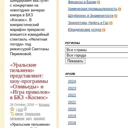
Шендерович выступят
Финансы и Банки
с концертами на
Химическая промышленность
новогодних вечерах
юмора в БКЗ
Шоубизнес и Знаменитости
«Космос». В
Энергетика, Нефть и Газ
юмористический
марафон прекрасно
Юридические услуги
впишется комедийный
спектакль «Нелетная
РЕГИОНЫ
погода» под
режиссурой Светланы
Пермяковой.
«Уральские
пельмени»
представляют:
АРХИВ
шоу-программы
2024
«Оливьеды» и
2023
«Игра приколов»
в БКЗ «Космос»
2022
2021
26 October, 2016 —
Космос
2020
|
630
юмор
Уральские
2019
пельмени
шоу
концерт
2018
«Уральские пельмени»