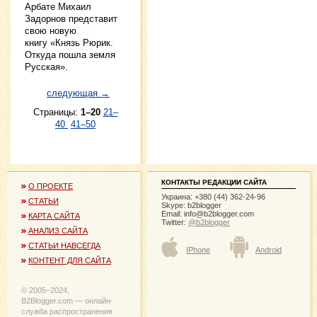
Арбате Михаил
Задорнов представит
свою новую
книгу «Князь Рюрик.
Откуда пошла земля
Русская».
следующая →
Страницы:
1–20
21–
40
41–50
КОНТАКТЫ РЕДАКЦИИ САЙТА
О ПРОЕКТЕ
Украина: +380 (44) 362-24-96
СТАТЬИ
Skype: b2blogger
Email:
info@b2blogger.com
КАРТА САЙТА
Twitter:
@b2blogger
АНАЛИЗ САЙТА
СТАТЬИ НАВСЕГДА
IPhone
Android
КОНТЕНТ ДЛЯ САЙТА
© 2005−2024,
B2Blogger.com — онлайн-
служба распространения