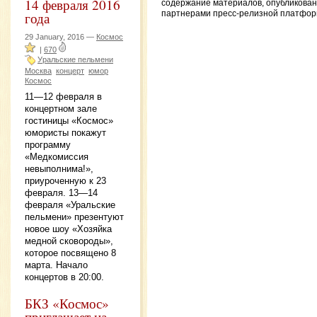
14 февраля 2016
содержание материалов, опубликова
партнерами пресс-релизной платфор
года
29 January, 2016 —
Космос
|
670
Уральские пельмени
Москва
концерт
юмор
Космос
11—12 февраля в
концертном зале
гостиницы «Космос»
юмористы покажут
программу
«Медкомиссия
невыполнима!»,
приуроченную к 23
февраля. 13—14
февраля «Уральские
пельмени» презентуют
новое шоу «Хозяйка
медной сковороды»,
которое посвящено 8
марта. Начало
концертов в 20:00.
БКЗ «Космос»
приглашает на