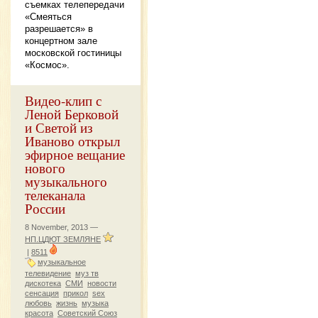
съемках телепередачи
«Смеяться
разрешается» в
концертном зале
московской гостиницы
«Космос».
Видео-клип с
Леной Берковой
и Светой из
Иваново открыл
эфирное вещание
нового
музыкального
телеканала
России
8 November, 2013 —
НП.ЦДЮТ ЗЕМЛЯНЕ
|
8511
музыкальное
телевидение
муз тв
дискотека
СМИ
новости
сенсация
прикол
sex
любовь
жизнь
музыка
красота
Советский Союз