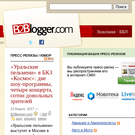
ЦЕНЫ
ПОМОЩЬ
Регистрация
|
ВХОД
луги написания
ПРЕСС-РЕЛИЗЫ
/ ЮМОР
«Уральские
пельмени» в БКЗ
«Космос»: две
шоу-программы,
четыре концерта,
сотни довольных
зрителей
22 August, 2017 —
B2Blogger.com
|
368
КАТЕГОРИИ
шоу
концерт
юмор
Авиация и Авиаперелеты
«Уральские пельмени»
Авто и Мото
выступят в Москве в