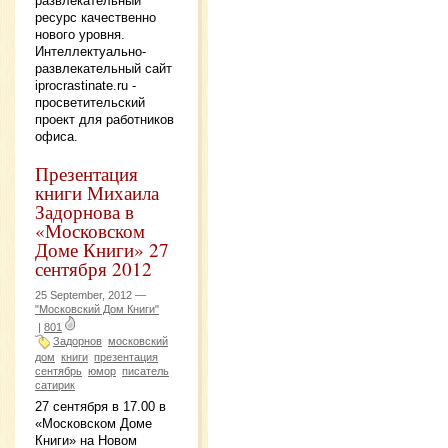
развлекательный
ресурс качественно
нового уровня.
Интеллектуально-
развлекательный сайт
iprocrastinate.ru -
просветительский
проект для работников
офиса.
Презентация
книги Михаила
Задорнова в
«Московском
Доме Книги» 27
сентября 2012
25 September, 2012 —
"Московский Дом Книги"
|
801
Задорнов
московский
дом
книги
презентация
сентябрь
юмор
писатель
сатирик
27 сентября в 17.00 в
«Московском Доме
Книги» на Новом