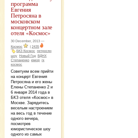
программа
Евгения
Петросяна в
московском
концертном зале
отеля «Космос»
30 December, 2013 —
Космос
|
2435
БКЗ Космос
петросян
шоу
Новый Год
ВДНХ
Степаненко
юмор
гк
космос
Советуем всем прийти
на концерт Евгения
Петросяна и его жены
Елены Степаненко 2 и
6 января 2014 года в
БКЗ отеля «Космос» в
Москве. Зарядитесь
веселым настроением
на весь год в течение
одного вечера,
посмотрев
юмористическое шоу
одного из самых