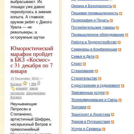
выбрасывают. Их
Охрана и Безопасность
лошади уже давно
переобулись в зимние
Пищевая промышленность
копыта. А главное
Полиграфия и Печать
оружие ребят с Дикого
Урала — не
Потребительские товары
револьверы, а
Промышленное оборудование
остроумные шутки.
Работа и Трудоустройство
Юмористический
Семинары и Конференции
марафон пройдет
Семья и Дети
в БКЗ «Космос»
с 31 декабря по 7
Спорт
января
Страхование
Строительство
15 December, 2016 —
Космос
|
388
Судостроение и судоремонт
концерт
юмор
Таможенные услуги
петросян
Шендерович
Космос
Телекоммуникации и Связь
Неунывающие
Торговля
Петросян и
Степаненко,
Транспорт и Логистика
артистичный Шифрин,
Туризм и Путешествия
несерьезный Ветров и
прямолинейный
Услуги и Сервисы