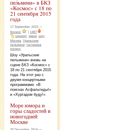
пельмени» в БКЗ
«Космос» с 18 по
21 сентября 2015
года
17 September, 2015 —
Космос
|
1487
концерт
юмор
шоу
Москва
Уральские
пельмени
гостиница
космос
Шоу «Уральские
пельмени» вновь на
сцене БКЗ «Космос» с
18 по 21 сентября 2015
года. На этот раз с
двумя концертными
программами: «В
поисках Асфальтиды!»
и «Хургадом буду!».
Море юмора и
горы сладостей в
новогодней
Москве
30 December, 2014 —