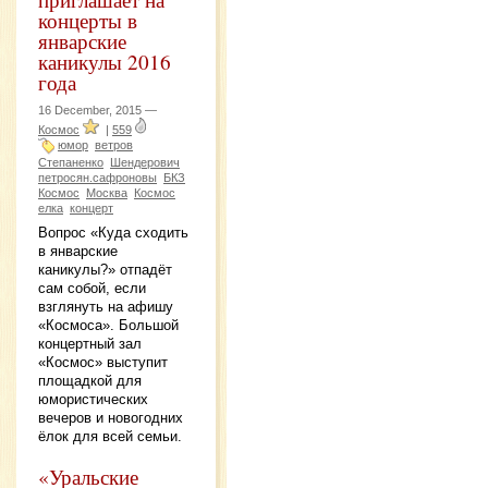
концерты в
январские
каникулы 2016
года
16 December, 2015 —
Космос
|
559
юмор
ветров
Степаненко
Шендерович
петросян.сафроновы
БКЗ
Космос
Москва
Космос
елка
концерт
Вопрос «Куда сходить
в январские
каникулы?» отпадёт
сам собой, если
взглянуть на афишу
«Космоса». Большой
концертный зал
«Космос» выступит
площадкой для
юмористических
вечеров и новогодних
ёлок для всей семьи.
«Уральские