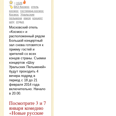
|
1526
БКЗ Космос
отель
космос
гостиница космос
Космос
Уральские
пельмени
юмор
концерт
шоу
отдых
Московский отель
«Космос» и
расположенный рядом
Большой концертный
зал снова готовятся к
приему гостей и
зрителей со всех
концов страны. Съемки
концертов «Шоу
Уральских Пельменей»
будут проходить 4
вечера подряд в
период с 18 до 21
февраля 2014 года
включительно. Начало
в 20.00.
Посмотрите 3 и 7
января комедию
«Новые русские