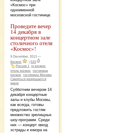
«Космос» при
одноименной
московской гостинице.
Проведите вечер
14 декабря в
концертном зале
столичного отеля
«Космос»!
9 December, 2013 —
Космос
|
533
Россия 1
гк космос
отель космос
гостиница
космос
гостиницы Москвы
Смеяться разрешается
юмор
Субботним вечером 14
декабря концертные
залы и клубы Москвы,
как всегда, готовы
предложить гостям
множество зрелищных
шоу-программ. Среди
них — концерт звезд
эстрады и юмора на