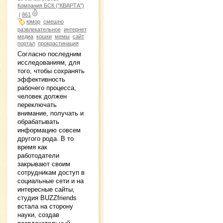
Компания БСК ("КВАРТА")
|
861
юмор
смешно
развлекательное
интернет
медиа
кошки
мемы
сайт
портал
прокрастинация
Согласно последним
исследованиям, для
того, чтобы сохранять
эффективность
рабочего процесса,
человек должен
переключать
внимание, получать и
обрабатывать
информацию совсем
другого рода. В то
время как
работодатели
закрывают своим
сотрудникам доступ в
социальные сети и на
интересные сайты,
студия BUZZfriends
встала на сторону
науки, создав