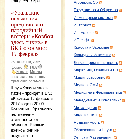
конце сентября.
Агропром, С/х
Государство и Общество
«Уральские
пельмени»
Инженерные системы
представляют
Интернет
пародийный
ИТ: железо
вестерн «Ковбои
здесь тихие» в
ИТ: софт
БКЗ «Космос»
Красота и Здоровье
17 февраля
Культура и Искусство
23 December, 2016 —
Легкая промышленность
Космос
|
687
Маркетинг, Реклама и PR
Космос
Москва
спектакль
юмор
шоу
Машиностроение
Уральские пельмени
Медиа и СМИ
Шоу «Ковбои здесь
Медицина и Фармацевтика
тихие» пройдет в БКЗ
«Космос» 17 февраля
Менеджмент и Консалтинг
2017 года в 20:00.
Металлургия
Ковбои из «Уральских
пельменей»
Мода и Стиль
отличаются от
Недвижимость
обычных. Рваные
джинсы они не
Образование и Наука
покупают, а
Отдых и Развлечения