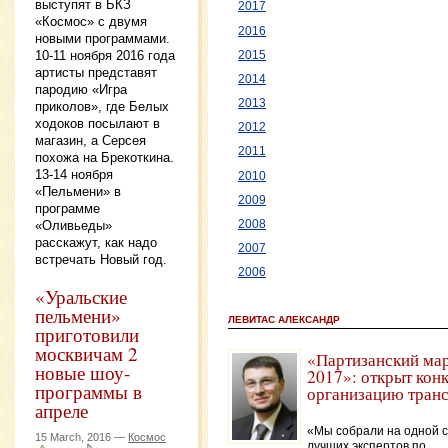
выступят в БКЗ
2017
«Космос» с двумя
2016
новыми программами.
10-11 ноября 2016 года
2015
артисты представят
2014
пародию «Игра
2013
приколов», где Белых
ходоков посылают в
2012
магазин, а Серсея
2011
похожа на Брекоткина.
13-14 ноября
2010
«Пельмени» в
2009
программе
2008
«Оливьеды»
расскажут, как надо
2007
встречать Новый год.
2006
«Уральские
пельмени»
ЛЕВИТАС АЛЕКСАНДР
приготовили
москвичам 2
«Партизанский ма
новые шоу-
2017»: открыт кон
программы в
организацию тран
апреле
«Мы собрали на одной 
15 March, 2016 —
Космос
лучших экспертов по