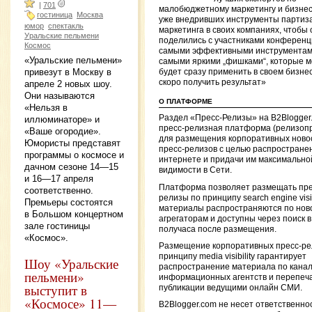
|
701
малобюджетному маркетингу и бизне
гостиница
Москва
уже внедривших инструменты партиз
юмор
спектакль
маркетинга в своих компаниях, чтобы 
Уральские пельмени
поделились с участниками конферен
Космос
самыми эффективными инструментам
«Уральские пельмени»
самыми яркими „фишками“, которые 
привезут в Москву в
будет сразу применить в своем бизнес
скоро получить результат»
апреле 2 новых шоу.
Они называются
О ПЛАТФОРМЕ
«Нельзя в
Раздел «Пресс-Релизы» на B2Blogge
иллюминаторе» и
пресс-релизная платформа (релизоп
«Ваше огородие».
для размещения корпоративных ново
Юмористы представят
пресс-релизов с целью распространен
программы о космосе и
интернете и придачи им максимально
дачном сезоне 14—15
видимости в Сети.
и 16—17 апреля
Платформа позволяет размещать пре
соответственно.
релизы по принципу search engine visibi
Премьеры состоятся
материалы распространяются по нов
в Большом концертном
агрегаторам и доступны через поиск 
зале гостиницы
получаса после размещения.
«Космос».
Размещение корпоративных пресс-ре
принципу media visibility гарантирует
Шоу «Уральские
распространение материала по кана
пельмени»
информационных агентств и перепеча
выступит в
публикации ведущими онлайн СМИ.
«Космосе» 11—
B2Blogger.com не несет ответственно