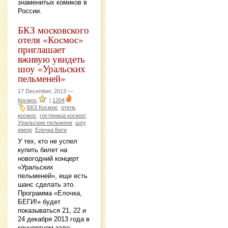
знаменитых комиков в
России.
БКЗ московского
отеля «Космос»
приглашает
вживую увидеть
шоу «Уральских
пельменей»
17 December, 2013 —
Космос
|
1204
БКЗ Космос
отель
космос
гостиница космос
Уральские пельмени
шоу
юмор
Елочка Беги
У тех, кто не успел
купить билет на
новогодний концерт
«Уральских
пельменей», еще есть
шанс сделать это.
Программа «Елочка,
БЕГИ!» будет
показываться 21, 22 и
24 декабря 2013 года в
концертном зале