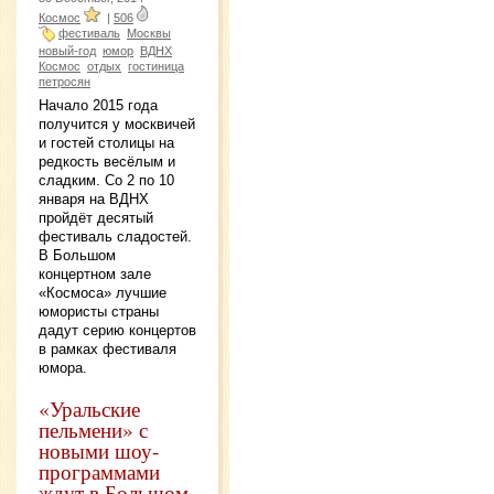
Космос
|
506
фестиваль
Москвы
новый-год
юмор
ВДНХ
Космос
отдых
гостиница
петросян
Начало 2015 года
получится у москвичей
и гостей столицы на
редкость весёлым и
сладким. Со 2 по 10
января на ВДНХ
пройдёт десятый
фестиваль сладостей.
В Большом
концертном зале
«Космоса» лучшие
юмористы страны
дадут серию концертов
в рамках фестиваля
юмора.
«Уральские
пельмени» с
новыми шоу-
программами
ждут в Большом