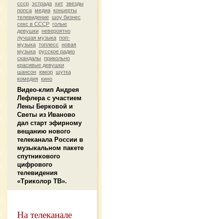
ссср
эстрада
хит
звезды
попса
медиа
концерты
телевидение
шоу бизнес
секс в СССР
голые
девушки
невероятно
лучшая музыка
поп-
музыка
топлесс
новая
музыка
русское радио
скандалы
прикольно
красивые девушки
шансон
юмор
шутка
комедия
кино
Видео-клип Андрея
Лефлера с участием
Лены Берковой и
Светы из Иваново
дал старт эфирному
вещанию нового
телеканала России в
музыкальном пакете
спутникового
цифрового
телевидения
«Триколор ТВ».
На телеканале