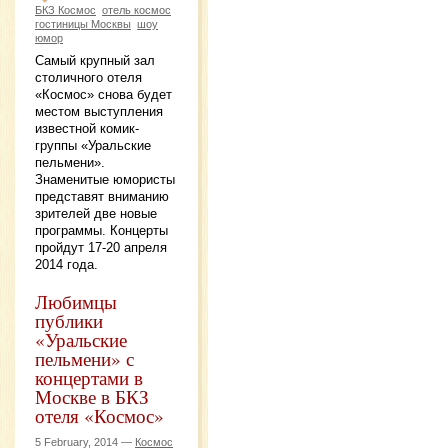
БКЗ Космос
отель космос
гостиницы Москвы
шоу
юмор
Самый крупный зал
столичного отеля
«Космос» снова будет
местом выступления
известной комик-
группы «Уральские
пельмени».
Знаменитые юмористы
представят вниманию
зрителей две новые
программы. Концерты
пройдут 17-20 апреля
2014 года.
Любимцы
публики
«Уральские
пельмени» с
концертами в
Москве в БКЗ
отеля «Космос»
5 February, 2014 —
Космос