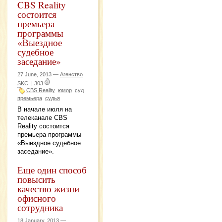
CBS Reality
состоится
премьера
программы
«Выездное
судебное
заседание»
27 June, 2013 —
Агенство
SKC
|
303
CBS Reality
юмор
суд
премьера
судья
В начале июля на
телеканале CBS
Reality состоится
премьера программы
«Выездное судебное
заседание».
Еще один способ
повысить
качество жизни
офисного
сотрудника
18 January, 2013 —