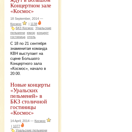
Концертном зале
«Космос»
18 September, 2014 —
Космос
|
1138
БКЗ Космос
Уральские
пельмени
юмор
концерт
гостиница
отель
С 18 по 21 сентября
знаменитая команда
КВН выступает на
сцене Большого
Концертного зала
«Космос», начало в
20:00.
Новые концерты
«Уральских
пельменей» в
БКЗ столичной
гостиницы
«Космос»
14 April, 2014 —
Космос
|
1077
Уральские пельмени