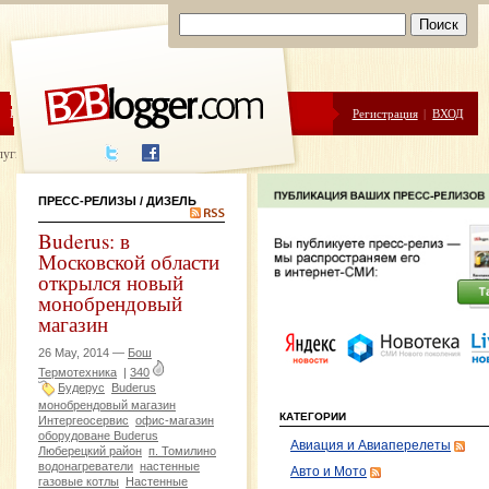
ЦЕНЫ
ПОМОЩЬ
Регистрация
|
ВХОД
луги написания
ПРЕСС-РЕЛИЗЫ
/ ДИЗЕЛЬ
Buderus: в
Московской области
открылся новый
монобрендовый
магазин
26 May, 2014 —
Бош
Термотехника
|
340
Будерус
Buderus
монобрендовый магазин
КАТЕГОРИИ
Интергеосервис
офис-магазин
оборудоване Buderus
Авиация и Авиаперелеты
Люберецкий район
п. Томилино
водонагреватели
настенные
Авто и Мото
газовые котлы
Настенные