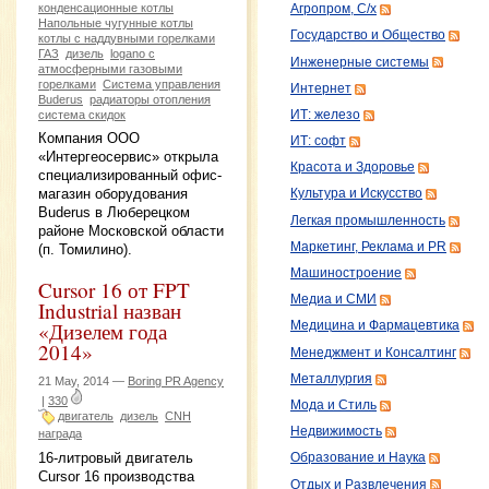
конденсационные котлы
Агропром, С/х
Напольные чугунные котлы
Государство и Общество
котлы с наддувными горелками
ГАЗ
дизель
logano c
Инженерные системы
атмосферными газовыми
горелками
Система управления
Интернет
Buderus
радиаторы отопления
система скидок
ИТ: железо
Компания ООО
ИТ: софт
«Интергеосервис» открыла
Красота и Здоровье
специализированный офис-
магазин оборудования
Культура и Искусство
Buderus в Люберецком
Легкая промышленность
районе Московской области
Маркетинг, Реклама и PR
(п. Томилино).
Машиностроение
Cursor 16 от FPT
Медиа и СМИ
Industrial назван
«Дизелем года
Медицина и Фармацевтика
2014»
Менеджмент и Консалтинг
Металлургия
21 May, 2014 —
Boring PR Agency
|
330
Мода и Стиль
двигатель
дизель
CNH
Недвижимость
награда
16-литровый двигатель
Образование и Наука
Cursor 16 производства
Отдых и Развлечения