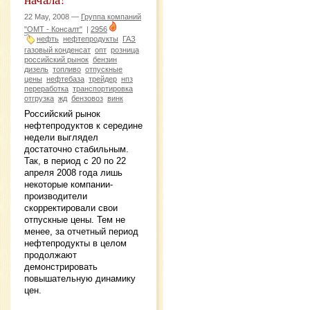
22 May, 2008 —
Группа компаний
"ОМТ - Консалт"
|
2956
нефть
нефтепродукты
ГАЗ
газовый конденсат
опт
розница
российский рынок
бензин
дизель
топливо
отпускные
цены
нефтебаза
трейдер
нпз
переработка
транспортировка
отгрузка
жд
бензовоз
винк
Российский рынок
нефтепродуктов к середине
недели выглядел
достаточно стабильным.
Так, в период с 20 по 22
апреля 2008 года лишь
некоторые компании-
производители
скорректировали свои
отпускные цены. Тем не
менее, за отчетный период
нефтепродукты в целом
продолжают
демонстрировать
повышательную динамику
цен.