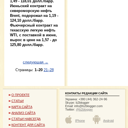
1,49 - 118,01 долл./барр.
Июньский контракт на
североморскую нефть
Brent, подорожал на 1,19 -
124,10 долл./барр.
Фьючерсный контракт на
техасскую легкую нефть
WTI, с поставкой в июне,
вырос в цене на 1,57 - до
125,80 долл./барр.
следующая →
Страницы:
1–20
21–28
КОНТАКТЫ РЕДАКЦИИ САЙТА
О ПРОЕКТЕ
Украина: +380 (44) 362-24-96
СТАТЬИ
Skype: b2blogger
Email:
info@b2blogger.com
КАРТА САЙТА
Twitter:
@b2blogger
АНАЛИЗ САЙТА
СТАТЬИ НАВСЕГДА
IPhone
Android
КОНТЕНТ ДЛЯ САЙТА