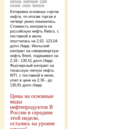
картель
инфляция
США
доллар
тонна
баррель
Котировки основных сортов
нефти, по итогам торгов в
четверг резко понизились.
Стоимость контракта на
российскую нефть Rebco, с
поставкой в июле,
опустилась на 2,62 -123,04
долл./барр. Июльский
контракт на североморскую
нефть Brent, подешевел на
2,19 - 130,51 долл./барр.
Фьючерсный контракт на
техасскую легкую нефть
WTI, с поставкой в июне,
упал в цене на 2,36 - до
130,81 долл./барр.
Цены на основные
виды
нефтепродуктов В
России в середине
этой недели,
остались на уровне
начала!