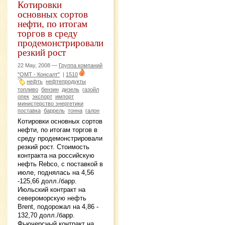
Котировки
основных сортов
нефти, по итогам
торгов в среду
продемонстрировали
резкий рост
22 May, 2008 —
Группа компаний
"ОМТ - Консалт"
|
1510
нефть
нефтепродукты
топливо
бензин
дизель
газойл
опек
экспорт
импорт
министерство энергетики
поставка
баррель
тонна
галон
Котировки основных сортов
нефти, по итогам торгов в
среду продемонстрировали
резкий рост. Стоимость
контракта на российскую
нефть Rebco, с поставкой в
июле, поднялась на 4,56
-125,66 долл./барр.
Июльский контракт на
североморскую нефть
Brent, подорожал на 4,86 -
132,70 долл./барр.
Фьючерсный контракт на