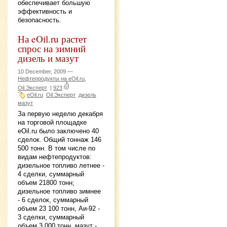
обеспечивает большую
эффективность и
безопасность.
На eOil.ru растет
спрос на зимний
дизель и мазут
10 December, 2009 —
Нефтепродукты на eOil.ru,
Oil.Эксперт
|
923
eOil.ru
Oil.Эксперт
дизель
мазут
За первую неделю декабря
на торговой площадке
eOil.ru было заключено 40
сделок. Общий тоннаж 146
500 тонн. В том числе по
видам нефтепродуктов:
дизельное топливо летнее -
4 сделки, суммарный
объем 21800 тонн;
дизельное топливо зимнее
- 6 сделок, суммарный
объем 23 100 тонн, Аи-92 -
3 сделки, суммарный
объем 3 000 тонн, мазут -