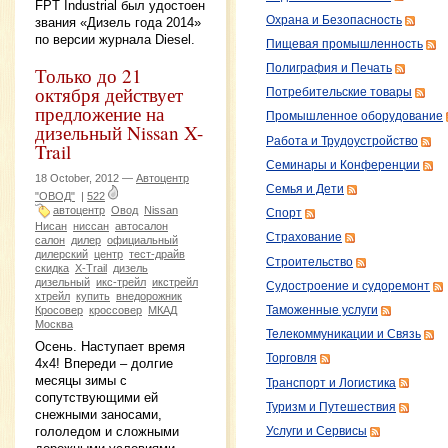
FPT Industrial был удостоен
Охрана и Безопасность
звания «Дизель года 2014»
по версии журнала Diesel.
Пищевая промышленность
Полиграфия и Печать
Только до 21
октября действует
Потребительские товары
предложение на
Промышленное оборудование
дизельный Nissan X-
Работа и Трудоустройство
Trail
Семинары и Конференции
18 October, 2012 —
Автоцентр
Семья и Дети
"ОВОД"
|
522
автоцентр
Овод
Nissan
Спорт
Нисан
ниссан
автосалон
Страхование
салон
дилер
официальный
дилерский
центр
тест-драйв
Строительство
скидка
X-Trail
дизель
дизельный
икс-трейл
икстрейл
Судостроение и судоремонт
хтрейл
купить
внедорожник
Таможенные услуги
Кросовер
кроссовер
МКАД
Москва
Телекоммуникации и Связь
Осень. Наступает время
Торговля
4х4! Впереди – долгие
месяцы зимы с
Транспорт и Логистика
сопутствующими ей
Туризм и Путешествия
снежными заносами,
гололедом и сложными
Услуги и Сервисы