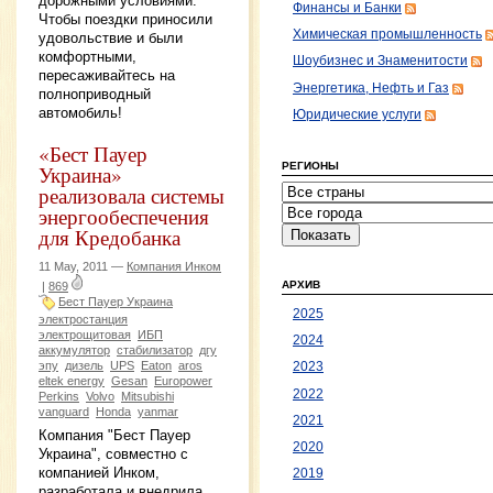
дорожными условиями.
Финансы и Банки
Чтобы поездки приносили
Химическая промышленность
удовольствие и были
комфортными,
Шоубизнес и Знаменитости
пересаживайтесь на
Энергетика, Нефть и Газ
полноприводный
автомобиль!
Юридические услуги
«Бест Пауер
РЕГИОНЫ
Украина»
реализовала системы
энергообеспечения
для Кредобанка
11 May, 2011 —
Компания Инком
АРХИВ
|
869
Бест Пауер Украина
2025
электростанция
электрощитовая
ИБП
2024
аккумулятор
стабилизатор
дгу
эпу
дизель
UPS
Eaton
aros
2023
eltek energy
Gesan
Europower
2022
Perkins
Volvo
Mitsubishi
vanguard
Honda
yanmar
2021
Компания "Бест Пауер
2020
Украина", совместно с
компанией Инком,
2019
разработала и внедрила