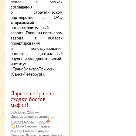
велось в рамках
соглашения
о стратегическом
партнёрстве с ОАО
«Торжокский
вагоностроительный
завод». Главным партнером
завода в области
проектирования
и конструирования
является Центральный
научно-исследовательский
институт
«ТрансЭлектроПрибор»
(Санкт-Петербург).
Ларсон собрал на
сходку боссов
мафии!
6 October, 2008 —
Информационное агентство
«Screen Media»
|
1558
Мика Ньютон
Караты
Мистер Балабол
Андрей
Федоров
Лурдес
дизель
Кише и