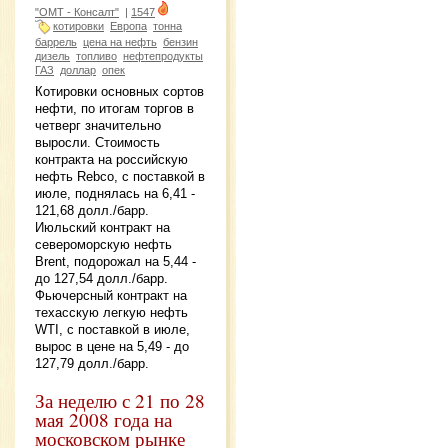
"ОМТ - Консалт"
|
1547
котировки
Европа
тонна
баррель
цена на нефть
бензин
дизель
топливо
нефтепродукты
ГАЗ
доллар
опек
Котировки основных сортов
нефти, по итогам торгов в
четверг значительно
выросли. Стоимость
контракта на российскую
нефть Rebco, с поставкой в
июле, поднялась на 6,41 -
121,68 долл./барр.
Июльский контракт на
североморскую нефть
Brent, подорожал на 5,44 -
до 127,54 долл./барр.
Фьючерсный контракт на
техасскую легкую нефть
WTI, с поставкой в июле,
вырос в цене на 5,49 - до
127,79 долл./барр.
За неделю с 21 по 28
мая 2008 года на
московском рынке