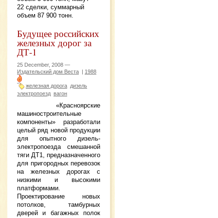
22 сделки, суммарный
объем 87 900 тонн.
Будущее российских
железных дорог за
ДТ-1
25 December, 2008 —
Издательский дом Веста
|
1988
железная дорога
дизель
электропоезд
вагон
«Красноярские
машиностроительные
компоненты» разработали
целый ряд новой продукции
для опытного дизель-
электропоезда смешанной
тяги ДТ1, предназначенного
для пригородных перевозок
на железных дорогах с
низкими и высокими
платформами.
Проектирование новых
потолков, тамбурных
дверей и багажных полок