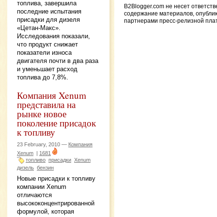
топлива, завершила
B2Blogger.com не несет ответств
последние испытания
содержание материалов, опубли
присадки для дизеля
партнерами пресс-релизной пл
«Цетан-Макс».
Исследования показали,
что продукт снижает
показатели износа
двигателя почти в два раза
и уменьшает расход
топлива до 7,8%.
Компания Xenum
представила на
рынке новое
поколение присадок
к топливу
23 February, 2010 —
Компания
Xenum
|
1681
топливо
присадки
Xenum
дизель
бензин
Новые присадки к топливу
компании Xenum
отличаются
высококонцентрированной
формулой, которая