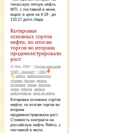
техасскую легкую нефть
WTI, с поставкой в июне,
вырос в цене на 4,19 - до
133,17 долл./барр.
Котировки
основных сортов
нефти, по итогам
торгов во вторник
продемонстрировали
рост
21 May, 2008 —
Группа компаний
"ОМТ - Консалт"
|
1550
нефть
нефтепродукты
топливо
бензин
дизель
котировки
биржа
баррель
тонна
добыча
запасы
нефтедобыча
цена на нефть
Котировки основных сортов
нефти, по итогам торгов во
вторник
продемонстрировали рост.
Стоимость контракта на
российскую нефть Rebco, с
поставкой в июле,