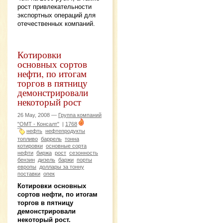
рост привлекательности
экспортных операций для
отечественных компаний.
Котировки
основных сортов
нефти, по итогам
торгов в пятницу
демонстрировали
некоторый рост
26 May, 2008 —
Группа компаний
"ОМТ - Консалт"
|
1768
нефть
нефтепродукты
топливо
баррель
тонна
котировки
основные сорта
нефти
биржа
рост
сезонность
бензин
дизель
баржи
порты
европы
доллары за тонну
поставки
опек
Котировки основных
сортов нефти, по итогам
торгов в пятницу
демонстрировали
некоторый рост.