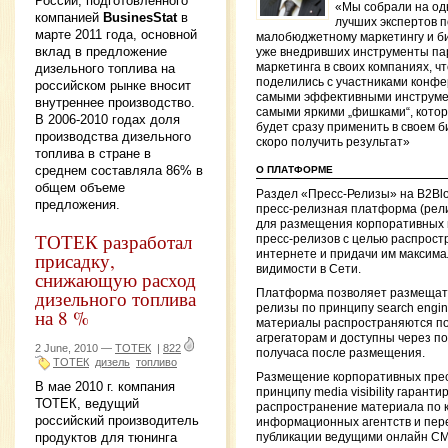
России, подготовленного
«Мы собрали на од
компанией
BusinesStat
в
лучших экспертов п
марте 2011 года, основной
малобюджетному маркетингу и б
вклад в предложение
уже внедривших инструменты па
дизельного топлива на
маркетинга в своих компаниях, ч
поделились с участниками конф
российском рынке вносит
самыми эффективными инструме
внутреннее производство.
самыми яркими „фишками“, кото
В 2006-2010 годах доля
будет сразу применить в своем б
производства дизельного
скоро получить результат»
топлива в стране в
среднем составляла 86% в
О ПЛАТФОРМЕ
общем объеме
Раздел «Пресс-Релизы» на B2Bl
предложения.
пресс-релизная платформа (рел
для размещения корпоративных 
ТОТЕК разработал
пресс-релизов с целью распрост
интернете и придачи им максим
присадку,
видимости в Сети.
снижающую расход
дизельного топлива
Платформа позволяет размещать
релизы по принципу search engine v
на 8 %
материалы распространяются п
агрегаторам и доступны через по
2 June, 2010 —
ТОТЕК
|
822
получаса после размещения.
ТОТЕК
дизель
топливо
Размещение корпоративных прес
В мае 2010 г. компания
принципу media visibility гаранти
ТОТЕК, ведущий
распространение материала по 
российский производитель
информационных агентств и пере
продуктов для тюнинга
публикации ведущими онлайн С