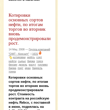
Котировки
основных сортов
нефти, по итогам
торгов во вторник
вновь
продемонстрировали
рост.
14 May, 2008 —
Группа компаний
"ОМТ - Консалт"
|
1631
котировки
нефть
сорт
нефти
сырье
биржа
торги
бензин
дизель
мазут
топливо
баржа
порт
иран
баррель
тонна
Котировки основных
сортов нефти, по итогам
торгов во вторник вновь
продемонстрировали
рост. Стоимость
контракта на российскую
нефть Rebco, с поставкой
в июне, поднялась на