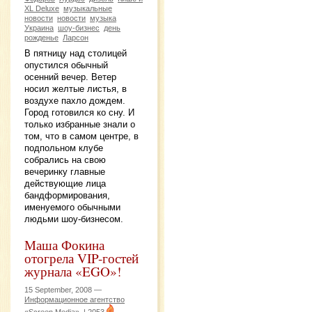
XL Deluxe
музыкальные
новости
новости
музыка
Украина
шоу-бизнес
день
рожденье
Ларсон
В пятницу над столицей
опустился обычный
осенний вечер. Ветер
носил желтые листья, в
воздухе пахло дождем.
Город готовился ко сну. И
только избранные знали о
том, что в самом центре, в
подпольном клубе
собрались на свою
вечеринку главные
действующие лица
бандформирования,
именуемого обычными
людьми шоу-бизнесом.
Маша Фокина
отогрела VIP-гостей
журнала «EGO»!
15 September, 2008 —
Информационное агентство
«Screen Media»
|
2053