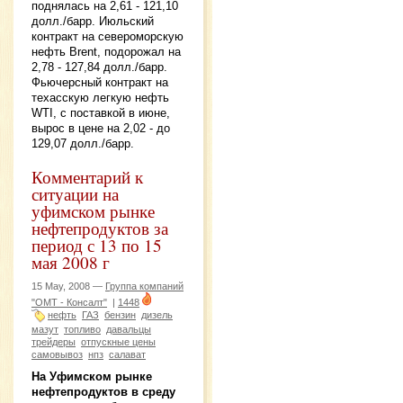
поднялась на 2,61 - 121,10
долл./барр. Июльский
контракт на североморскую
нефть Brent, подорожал на
2,78 - 127,84 долл./барр.
Фьючерсный контракт на
техасскую легкую нефть
WTI, с поставкой в июне,
вырос в цене на 2,02 - до
129,07 долл./барр.
Комментарий к
ситуации на
уфимском рынке
нефтепродуктов за
период с 13 по 15
мая 2008 г
15 May, 2008 —
Группа компаний
"ОМТ - Консалт"
|
1448
нефть
ГАЗ
бензин
дизель
мазут
топливо
давальцы
трейдеры
отпускные цены
самовывоз
нпз
салават
На Уфимском рынке
нефтепродуктов в среду