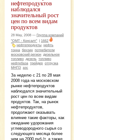
нефтепродуктов
наблюдался
значительный рост
цен по всем видам
продуктов
28 May, 2008 —
Группа компаний
"ОМТ - Консалт"
|
1662
нефтепродукты
нефть
тонна
бензин
потребители
московский регион
дизельное
топливо
дизель
топливо
нефтебаза
трейдер
отгрузка
МНПЗ
азс
За неделю с 21 по 28 мая
2008 года на московском
рынке нефтепродуктов
наблюдался значительный
рост цен по всем видам
продуктов. Так, на рынок
нефтепродуктов,
продолжают оказывать
влияние такие факторы, как
ожидание удорожания
углеводородного сырья со
следующего месяца более
чем на 2000 руб./т, а также