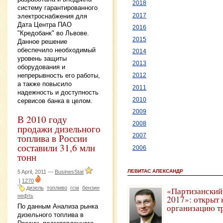
2018
систему гарантированного
2017
электроснабжения для
Дата Центра ПАО
2016
"Кредобанк" во Львове.
2015
Данное решение
обеспечило необходимый
2014
уровень защиты
2013
оборудования и
непрерывность его работы,
2012
а также повысило
2011
надежность и доступность
2010
сервисов банка в целом.
2009
В 2010 году
2008
продажи дизельного
топлива в России
2007
составили 31,6 млн
2006
тонн
ЛЕВИТАС АЛЕКСАНДР
5 April, 2011 —
BusinesStat
|
1270
дизель
топливо
гсм
бензин
«Партизанский
нефть
2017»: открыт 
организацию т
По данным Анализа рынка
дизельного топлива в