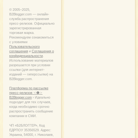
© 2005−2025,
B2Blogger.com — онлайн-
служба распространения
пресс-релизов. Официально
зарегистрированная
торговая марка.
Рекомендуем ознакомиться
с уловиями
Пользовательского
соглашения
и
Соглашения о
конфиденциальности
.
Использование материалов
разрешается при условии
ссылки (для интернет-
изданий — гиперссылки) на
B2Blogger.com.
Платформа по рассылке
пресс-релизов ☜❶☞
B2Blogger.com
› Идеально
подходит для тех случаев,
когда необходимо срочно
распространить сообщение
компании в СМИ.
ЧП «Б2БЛОГГЕР», Код
ЕДРПОУ 35356529. Адрес:
Украина, 54000, г. Николаев,