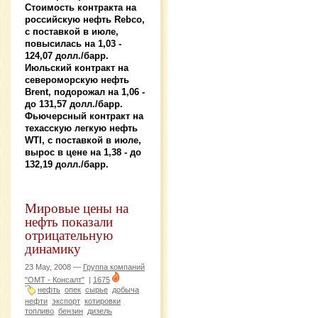
Стоимость контракта на
российскую нефть Rebco,
с поставкой в июле,
повысилась на 1,03 -
124,07 долл./барр.
Июльский контракт на
североморскую нефть
Brent, подорожал на 1,06 -
до 131,57 долл./барр.
Фьючерсный контракт на
техасскую легкую нефть
WTI, с поставкой в июле,
вырос в цене на 1,38 - до
132,19 долл./барр.
Мировые цены на
нефть показали
отрицательную
динамику
23 May, 2008 —
Группа компаний
"ОМТ - Консалт"
|
1675
нефть
опек
сырье
добыча
нефти
экспорт
котировки
топливо
бензин
дизель