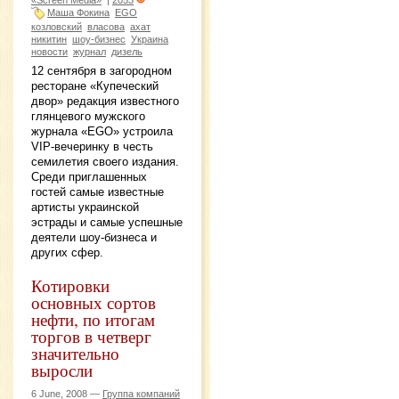
Маша Фокина
EGO
козловский
власова
ахат
никитин
шоу-бизнес
Украина
новости
журнал
дизель
12 сентября в загородном
ресторане «Купеческий
двор» редакция известного
глянцевого мужского
журнала «EGO» устроила
VIP-вечеринку в честь
семилетия своего издания.
Среди приглашенных
гостей самые известные
артисты украинской
эстрады и самые успешные
деятели шоу-бизнеса и
других сфер.
Котировки
основных сортов
нефти, по итогам
торгов в четверг
значительно
выросли
6 June, 2008 —
Группа компаний