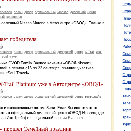
Отды
Охра
тосалон
салон
дилер
официальный
Москва
дилерский
центр
ный
кроссовер
Пище
бновленный Nissan Murano в Автоцентре «ОВОД». Только в
Поли
Потр
яет победителя
Пром
Рабо
тосалон
салон
дилер
официальный
дилерский
центр
X-Trail
икс-
Семи
soul
travel
Семь
дника OVOD Family Dayвсе клиенты «ОВОД-Nissan»,
ей в период с13 по 22 сентября, приняли участиев
Спор
и «Soul Travel».
Стра
X-Trail Platinum уже в Автоцентре «ОВОД»
Стро
Судо
Тамо
тосалон
салон
дилер
официальный
дилерский
центр
тест-драйв
Теле
ак и эксклюзивные автомобили. Если Вы ищете что-то
Торг
хать в официальный дилерский центр «ОВОД-Nissan», где
ссан Икс-Трейл) в специальной версии Platinum.
Тран
Тури
» прошел Семейный праздник