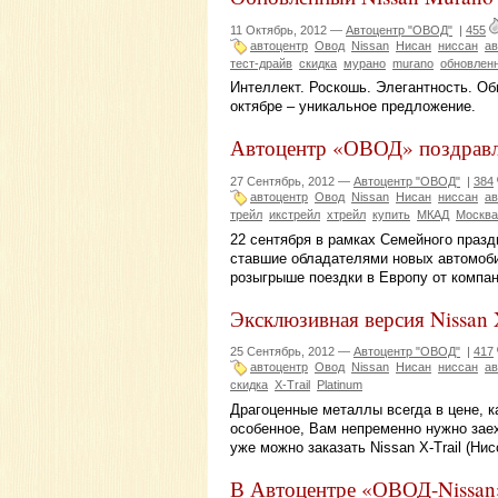
11 Октябрь, 2012 —
Автоцентр "ОВОД"
|
455
автоцентр
Овод
Nissan
Нисан
ниссан
ав
тест-драйв
скидка
мурано
murano
обновлен
Интеллект. Роскошь. Элегантность. О
октябре – уникальное предложение.
Автоцентр «ОВОД» поздравл
27 Сентябрь, 2012 —
Автоцентр "ОВОД"
|
384
автоцентр
Овод
Nissan
Нисан
ниссан
ав
трейл
икстрейл
хтрейл
купить
МКАД
Москва
22 сентября в рамках Семейного праз
ставшие обладателями новых автомобил
розыгрыше поездки в Европу от компани
Эксклюзивная версия Nissan 
25 Сентябрь, 2012 —
Автоцентр "ОВОД"
|
417
автоцентр
Овод
Nissan
Нисан
ниссан
ав
скидка
X-Trail
Platinum
Драгоценные металлы всегда в цене, к
особенное, Вам непременно нужно зае
уже можно заказать Nissan X-Trail (Ни
В Автоцентре «ОВОД-Nissan