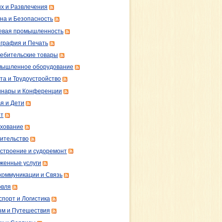
х и Развлечения
на и Безопасность
вая промышленность
графия и Печать
ебительские товары
ышленное оборудование
та и Трудоустройство
нары и Конференции
я и Дети
т
хование
ительство
строение и судоремонт
женные услуги
коммуникации и Связь
овля
спорт и Логистика
зм и Путешествия