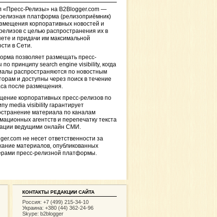
 «Пресс-Релизы» на B2Blogger.com —
-релизная платформа (релизоприёмник)
азмещения корпоративных новостей и
релизов с целью распространения их в
ете и придачи им максимальной
сти в Сети.
орма позволяет размещать пресс-
 по принципу search engine visibility, когда
иалы распространяются по новостным
торам и доступны через поиск в течение
са после размещения.
щение корпоративных пресс-релизов по
пу media visibility гарантирует
остранение материала по каналам
ационных агентств и перепечатку текста
кации ведущими онлайн СМИ.
ger.com не несет ответственности за
жание материалов, опубликованных
ерами пресс-релизной платформы.
КОНТАКТЫ РЕДАКЦИИ САЙТА
Россия: +7 (499) 215-34-10
Украина: +380 (44) 362-24-96
Skype: b2blogger