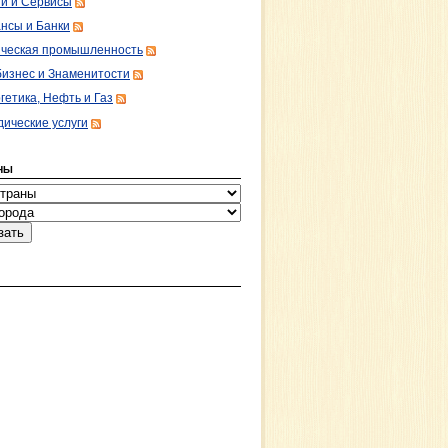
ги и Сервисы
нсы и Банки
ческая промышленность
изнес и Знаменитости
гетика, Нефть и Газ
ические услуги
НЫ