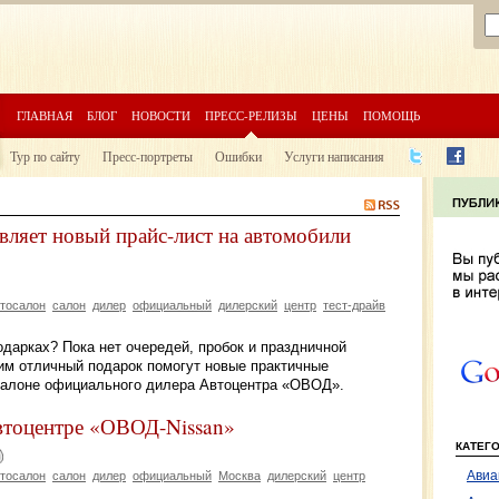
ГЛАВНАЯ
БЛОГ
НОВОСТИ
ПРЕСС-РЕЛИЗЫ
ЦЕНЫ
ПОМОЩЬ
Тур по сайту
Пресс-портреты
Ошибки
Услуги написания
ляет новый прайс-лист на автомобили
тосалон
салон
дилер
официальный
дилерский
центр
тест-драйв
одарках? Пока нет очередей, пробок и праздничной
ким отличный подарок помогут новые практичные
салоне официального дилера Автоцентра «ОВОД».
втоцентре «ОВОД-Nissan»
КАТЕГ
Авиа
тосалон
салон
дилер
официальный
Москва
дилерский
центр