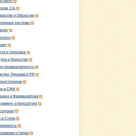
 и Мото
пром, С/х
дарство и Общество
нерные системы
рнет
железо
софт
ота и Здоровье
тура и Искусство
ая промышленность
етинг, Реклама и PR
иностроение
а и СМИ
цина и Фармацевтика
джмент и Консалтинг
ллургия
 и Стиль
ижимость
зование и Наука