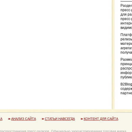
Раздел
пресс
для р
пресс-
интерн
видимо
Платф
релизы
матер
агрега
получа
Разме
принци
распр
информ
публи
B2Blog
содер
партн
ТА
АНАЛИЗ САЙТА
СТАТЬИ НАВСЕГДА
КОНТЕНТ ДЛЯ САЙТА
 распространения пресс-релизов. Официально зарегистрированная торговая марка.