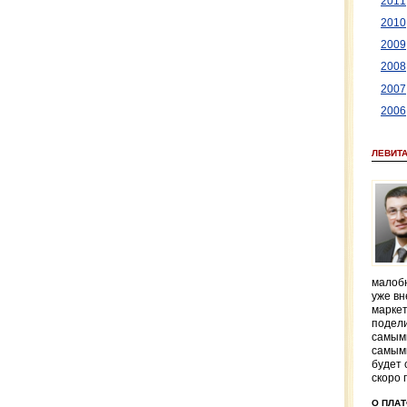
2011
2010
2009
2008
2007
2006
ЛЕВИТ
малобю
уже вн
маркет
подели
самым
самым
будет 
скоро 
О ПЛА