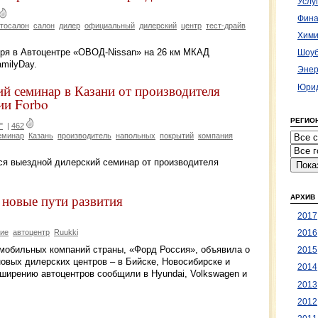
Услу
Фина
тосалон
салон
дилер
официальный
дилерский
центр
тест-драйв
Хими
бря в Автоцентре «ОВОД-Nissan» на 26 км МКАД
Шоуб
milyDay.
Энер
й семинар в Казани от производителя
Юрид
ии Forbo
РЕГИО
"
|
462
еминар
Казань
производитель
напольных
покрытий
компания
ся выездной дилерский семинар от производителя
 новые пути развития
АРХИВ
2017
ие
автоцентр
Ruukki
2016
омобильных компаний страны, «Форд Россия», объявила о
2015
овых дилерских центров – в Бийске, Новосибирске и
2014
сширению автоцентров сообщили в Hyundai, Volkswagen и
2013
2012