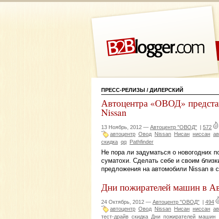
ПРЕСС-РЕЛИЗЫ
/ ДИЛЕРСКИЙ
Автоцентра «ОВОД» представ
Nissan
13 Ноябрь, 2012 —
Автоцентр "ОВОД"
|
572
автоцентр
Овод
Nissan
Нисан
ниссан
ав
скидка
qq
Pathfinder
Не пора ли задуматься о новогодних п
суматохи. Сделать себе и своим близ
предложения на автомобили Nissan в 
Дни пожирателей машин в А
24 Октябрь, 2012 —
Автоцентр "ОВОД"
|
494
автоцентр
Овод
Nissan
Нисан
ниссан
ав
тест-драйв
скидка
Дни
пожирателей
машин