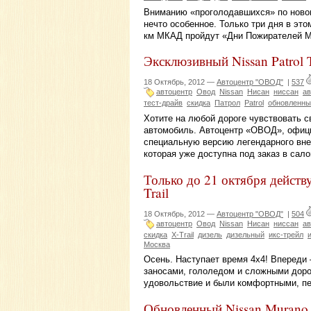
Вниманию «проголодавшихся» по новом
нечто особенное. Только три дня в этом
км МКАД пройдут «Дни Пожирателей 
Эксклюзивный Nissan Patrol
18 Октябрь, 2012 —
Автоцентр "ОВОД"
|
537
автоцентр
Овод
Nissan
Нисан
ниссан
ав
тест-драйв
скидка
Патрол
Patrol
обновленны
Хотите на любой дороге чувствовать 
автомобиль. Автоцентр «ОВОД», офици
специальную версию легендарного внед
которая уже доступна под заказ в сал
Только до 21 октября действ
Trail
18 Октябрь, 2012 —
Автоцентр "ОВОД"
|
504
автоцентр
Овод
Nissan
Нисан
ниссан
ав
скидка
X-Trail
дизель
дизельный
икс-трейл
Москва
Осень. Наступает время 4х4! Впереди
заносами, гололедом и сложными дор
удовольствие и были комфортными, п
Обновленный Nissan Murano