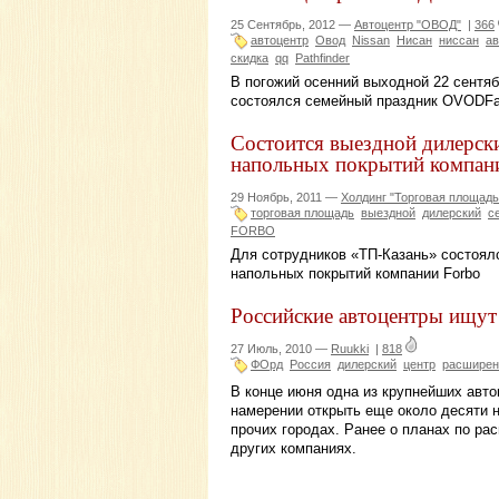
25 Сентябрь, 2012 —
Автоцентр "ОВОД"
|
366
автоцентр
Овод
Nissan
Нисан
ниссан
ав
скидка
qq
Pathfinder
В погожий осенний выходной 22 сентя
состоялся семейный праздник OVODFa
Состоится выездной дилерски
напольных покрытий компан
29 Ноябрь, 2011 —
Холдинг "Торговая площадь
торговая площадь
выездной
дилерский
с
FORBO
Для сотрудников «ТП-Казань» состоял
напольных покрытий компании Forbo
Российские автоцентры ищут
27 Июль, 2010 —
Ruukki
|
818
ФОрд
Россия
дилерский
центр
расширен
В конце июня одна из крупнейших авт
намерении открыть еще около десяти н
прочих городах. Ранее о планах по ра
других компаниях.