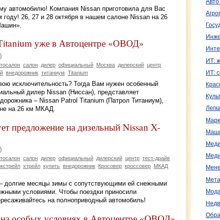
Авто
у автомобилю! Компания Nissan приготовила для Вас
Агро
 году! 26, 27 и 28 октября в нашем салоне Nissan на 26
Машин».
Госу
Инже
 Titanium уже в Автоцентре «ОВОД»
Инте
ИТ: 
тосалон
салон
дилер
официальный
Москва
дилерский
центр
ИТ: 
й
внедорожник
титаниум
Titanium
свою исключительность? Тогда Вам нужен особенный
Крас
альный дилер Nissan (Ниссан), представляет
Куль
орожника – Nissan Patrol Titanium (Патрол Титаниум),
оне на 26 км МКАД.
Легк
Марк
ует предложение на дизельный Nissan X-
Маш
Меди
Меди
тосалон
салон
дилер
официальный
дилерский
центр
тест-драйв
икстрейл
хтрейл
купить
внедорожник
Кросовер
кроссовер
МКАД
Мене
Мета
 – долгие месяцы зимы с сопутствующими ей снежными
ожными условиями. Чтобы поездки приносили
Мода
ересаживайтесь на полноприводный автомобиль!
Недв
 на особых условиях в Автоцентре «ОВОД»
Обра