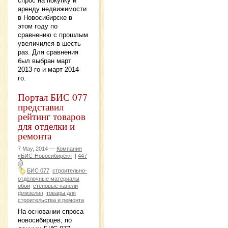
спрос на покупку и
аренду недвижимости
в Новосибирске в
этом году по
сравнению с прошлым
увеличился в шесть
раз. Для сравнения
был выбран март
2013-го и март 2014-
го.
Портал БИС 077
представил
рейтинг товаров
для отделки и
ремонта
7 May, 2014 —
Компания
«БИС-Новосибирск»
|
447
БИС 077
строительно-
отделочные материалы
обои
стеновые панели
флизелин
товары для
строительства и ремонта
На основании спроса
новосибирцев, по