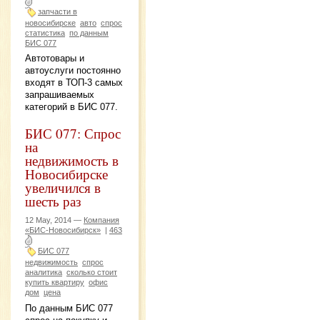
запчасти в
новосибирске
авто
спрос
статистика
по данным
БИС 077
Автотовары и
автоуслуги постоянно
входят в ТОП-3 самых
запрашиваемых
категорий в БИС 077.
БИС 077: Спрос
на
недвижимость в
Новосибирске
увеличился в
шесть раз
12 May, 2014 —
Компания
«БИС-Новосибирск»
|
463
БИС 077
недвижимость
спрос
аналитика
сколько стоит
купить квартиру
офис
дом
цена
По данным БИС 077