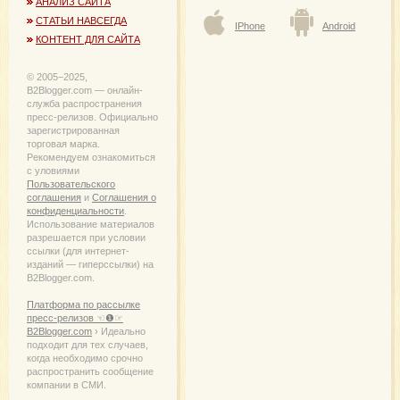
АНАЛИЗ САЙТА
СТАТЬИ НАВСЕГДА
IPhone
Android
КОНТЕНТ ДЛЯ САЙТА
© 2005−2025,
B2Blogger.com — онлайн-
служба распространения
пресс-релизов. Официально
зарегистрированная
торговая марка.
Рекомендуем ознакомиться
с уловиями
Пользовательского
соглашения
и
Соглашения о
конфиденциальности
.
Использование материалов
разрешается при условии
ссылки (для интернет-
изданий — гиперссылки) на
B2Blogger.com.
Платформа по рассылке
пресс-релизов ☜❶☞
B2Blogger.com
› Идеально
подходит для тех случаев,
когда необходимо срочно
распространить сообщение
компании в СМИ.