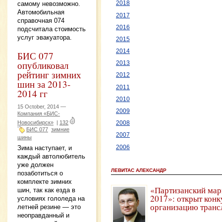
самому невозможно.
2018
Автомобильная
2017
справочная 074
2016
подсчитала стоимость
услуг эвакуатора.
2015
2014
БИС 077
опубликовал
2013
рейтинг зимних
2012
шин за 2013-
2011
2014 гг
2010
15 October, 2014 —
2009
Компания «БИС-
Новосибирск»
|
132
2008
БИС 077
зимние
2007
шины
2006
Зима наступает, и
каждый автолюбитель
уже должен
ЛЕВИТАС АЛЕКСАНДР
позаботиться о
комплекте зимних
«Партизанский мар
шин, так как езда в
2017»: открыт конк
условиях гололеда на
организацию транс
летней резине — это
неоправданный и