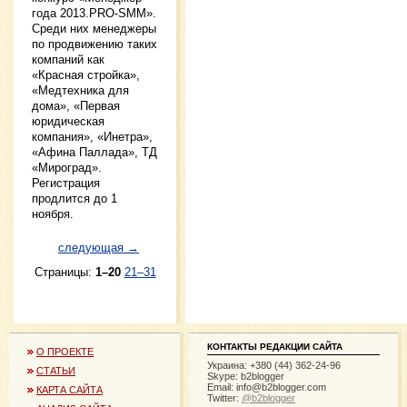
года 2013.PRO-SMM».
Среди них менеджеры
по продвижению таких
компаний как
«Красная стройка»,
«Медтехника для
дома», «Первая
юридическая
компания», «Инетра»,
«Афина Паллада», ТД
«Мироград».
Регистрация
продлится до 1
ноября.
следующая →
Страницы:
1–20
21–31
КОНТАКТЫ РЕДАКЦИИ САЙТА
О ПРОЕКТЕ
Украина: +380 (44) 362-24-96
СТАТЬИ
Skype: b2blogger
Email:
info@b2blogger.com
КАРТА САЙТА
Twitter:
@b2blogger