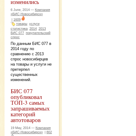
изменились
6 June, 2014 —
Компания
«БИС-Новосибирск»
|
1609
товары
услуги
статистика
2014
2013
БИС 077
покупательский
спрос
По данным БИС 077 в
2014 году по
сравнению с 2013
спрос новосибирцев
на товары и услуги не
претерпел
существенных
изменений.
БИС 077
опубликовал
ТОП-3 самых
запрашиваемых
категорий
автотоваров
19 May, 2014 —
Компания
«БИС-Новосибирск»
|
802