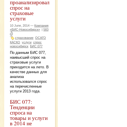
проанализировал
спрос на
страховые
услуги
10 June, 2014 —
Компания
«БИС-Новосибирск»
|
583
страхование
ОСАГО
КАСКО
услуги
спрос
новосибирск
БИС 077
По данным БИС 077,
наивысший спрос на
страховые услуги
приходится на лето. В
качестве данных для
анализа
использовался спрос
на перечисленные
услуги 2013 года.
БИС 077:
Тенденции
спроса на
товары и услуги
в 2014 не