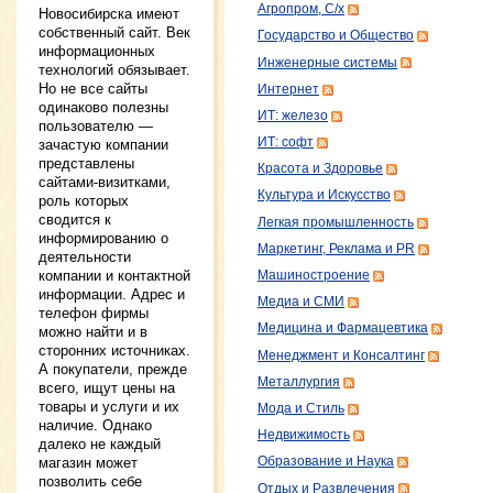
Агропром, С/х
Новосибирска имеют
собственный сайт. Век
Государство и Общество
информационных
Инженерные системы
технологий обязывает.
Но не все сайты
Интернет
одинаково полезны
ИТ: железо
пользователю —
ИТ: софт
зачастую компании
представлены
Красота и Здоровье
сайтами-визитками,
Культура и Искусство
роль которых
сводится к
Легкая промышленность
информированию о
Маркетинг, Реклама и PR
деятельности
компании и контактной
Машиностроение
информации. Адрес и
Медиа и СМИ
телефон фирмы
Медицина и Фармацевтика
можно найти и в
сторонних источниках.
Менеджмент и Консалтинг
А покупатели, прежде
Металлургия
всего, ищут цены на
товары и услуги и их
Мода и Стиль
наличие. Однако
Недвижимость
далеко не каждый
магазин может
Образование и Наука
позволить себе
Отдых и Развлечения