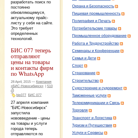
разработать поиск по
Охрана и Безопасность
постоянно
обновляющемуся,
Пищевая промышленность
актуальному прайс-
Полиграфия и Печать
листу у себя на сайте.
Это требует
Потребительские товары
определенных
Промышленное оборудование
технологий.
Работа и Трудоустройство
БИС 077 теперь
Семинары и Конференции
отправляют
Семья и Дети
цены на товары
и контакты фирм
Спорт
по WhatsApp
Страхование
Строительство
28 April, 2015 —
Компания
«БИС-Новосибирск»
|
510
Судостроение и судоремонт
bis077
БИС 077
Таможенные услуги
27 апреля компания
Телекоммуникации и Связь
“БИС-Новосибирск”
Торговля
запустила
нововведение - цены
Транспорт и Логистика
на товары и услуги
Туризм и Путешествия
города теперь
Услуги и Сервисы
отправляются по