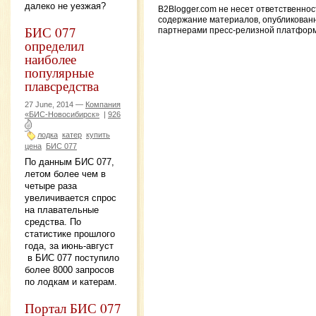
далеко не уезжая?
B2Blogger.com не несет ответственнос
содержание материалов, опубликован
БИС 077
партнерами пресс-релизной платфор
определил
наиболее
популярные
плавсредства
27 June, 2014 —
Компания
«БИС-Новосибирск»
|
926
лодка
катер
купить
цена
БИС 077
По данным БИС 077,
летом более чем в
четыре раза
увеличивается спрос
на плавательные
средства. По
статистике прошлого
года, за июнь-август
в БИС 077 поступило
более 8000 запросов
по лодкам и катерам.
Портал БИС 077