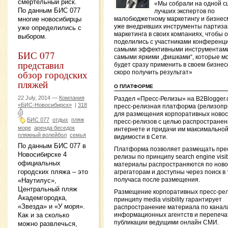
смертельный риск.
«Мы собрали на одной с
По данным БИС 077
лучших экспертов по
многие новосибирцы
малобюджетному маркетингу и бизнес
уже внедривших инструменты партиза
уже определились с
маркетинга в своих компаниях, чтобы 
выбором.
поделились с участниками конференц
самыми эффективными инструментам
БИС 077
самыми яркими „фишками“, которые м
представил
будет сразу применить в своем бизнес
обзор городских
скоро получить результат»
пляжей
О ПЛАТФОРМЕ
22 July, 2014 —
Компания
Раздел «Пресс-Релизы» на B2Blogger
«БИС-Новосибирск»
|
318
пресс-релизная платформа (релизопр
для размещения корпоративных новос
БИС 077
отдых
пляж
пресс-релизов с целью распространен
море
аренда беседок
интернете и придачи им максимально
пляжный волейбол
семья
видимости в Сети.
По данным БИС 077 в
Платформа позволяет размещать пре
Новосибирске 4
релизы по принципу search engine visibil
официальных
материалы распространяются по нов
городских пляжа – это
агрегаторам и доступны через поиск в
получаса после размещения.
«Наутилус»,
Центральный пляж
Размещение корпоративных пресс-рел
Академгородка,
принципу media visibility гарантирует
«Звезда» и «У моря».
распространение материала по канал
Как и за сколько
информационных агентств и перепечат
публикации ведущими онлайн СМИ.
можно развлечься,