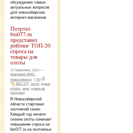
обсуждению самых
актуальных вопросов
для новосибирских
интернет-магазинов.
Потртал
bis077.ru
представил
рейтинг ТОП-20
спроса на
товары для
охоты
10 September, 2013 —
Компания «БИС-
Новосибирск»
|
797
БИС 077
охота
ружье
купить
цена
ружья на
изготовку
В Новосибирской
области стартовал
охотничий сезон.
Каждый год начало
сезона охоты означает
повышение спроса на
bis077.ru на охотничьи