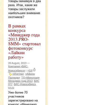
товары минимум в два
раза. Итак, какие же
товары заслужили
наибольшее внимание
охотников?
В рамках
конкурса
«Менеджер года
2013.PRO-
SMM» стартовал
фотоконкурс
«Лайкни
работу»
26 August, 2013 —
Компания «БИС-
Новосибирск»
|
418
«Инетра»
«Афина
Паллада»
ТД «Мироград»
Менеджер года 2013
БИС
077
БИС-Новосибирск
cn.ru
Уже более 70
участников
зарегистрировано на
конкурс «Менеджер