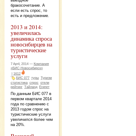
выездное
бракосочетание. А
если есть спрос, то
есть и предложение.
2013 и 2014:
увеличилась
динамика спроса
новосибирцев на
туристические
услуги
7 April, 2014 —
Компания
«БИС-Новосибирск»
|
1612
БИС 077
туры
Туризм
статистика
спрос
отели
рейтинг
Тайланд
Египет
По данным БИС 077 в
первом квартале 2014
года по сравнению с
2013 годом спрос на
туристические услуги
увеличился более чем
на 20%.
Весенний