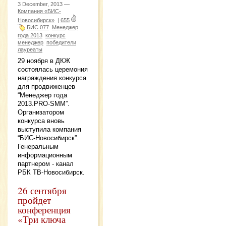
3 December, 2013 —
Компания «БИС-
Новосибирск»
|
655
БИС 077
Менеджер
года 2013
конкурс
менеджер
победители
лауреаты
29 ноября в ДКЖ
состоялась церемония
награждения конкурса
для продвиженцев
“Менеджер года
2013.PRO-SMM”.
Организатором
конкурса вновь
выступила компания
“БИС-Новосибирск”.
Генеральным
информационным
партнером - канал
РБК ТВ-Новосибирск.
26 сентября
пройдет
конференция
«Три ключа