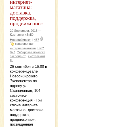
интернет-
магазина:
доставка,
поддержка,
продвижение»
20 September, 2013 —
Компания «БИС-
Новосибирск»
|
457
конференция
интернет-магазин
БИС
077
Сибирская ярмарка
экспоцентр
сибтелеком
IT
26 сентября в 16.00 в
конференц-зале
Новосибирского
Экспоцентра по
адресу ул.
Станционная, 104
состоится
конференция «Три
ключа интернет-
магазина: доставка,
поддержка,
продвижение»,
посвященная