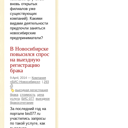
вновь открытых
филиалов уже
существующих
компаний). Какими
видами деятельности
предпочли заняться
новосибирские
предприниматели?
В Новосибирске
повысился спрос
на выездную
регистрацию
брака
9 April, 2014 —
Компания
«БИС-Новосибирск»
|
293
выездная регистрация
брака
стоимость
цена
услуга
БИС 077
выездное
бракосочетание
За последний год на
портале bis077.ru
участились запросы
по такой услуге, как