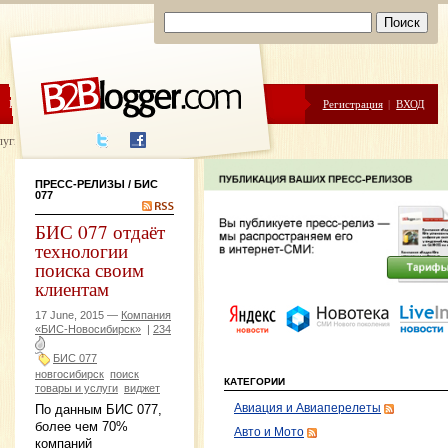
ЦЕНЫ
ПОМОЩЬ
Регистрация
|
ВХОД
луги написания
ПРЕСС-РЕЛИЗЫ
/ БИС
077
БИС 077 отдаёт
технологии
поиска своим
клиентам
17 June, 2015 —
Компания
«БИС-Новосибирск»
|
234
БИС 077
новгосибирск
поиск
КАТЕГОРИИ
товары и услуги
виджет
Авиация и Авиаперелеты
По данным БИС 077,
более чем 70%
Авто и Мото
компаний