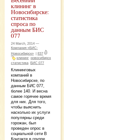
клининг в
Новосибирске:
статистика
спроса по
данным БИС
077
24 March, 2014 —
Компания «БИС-
Новосибирск»
|
837
клининг
новосибирск
статистика
БИС 077
Клининговых
компаний в
Новосибирске, по
данным БИС 077,
более 140. И весна
самое горячее время
для них. Для того,
чтобы выяснить
насколько их услуги
популярны среди
горожан, был
проведен опрос в
социальной сети В
Контакте в группе