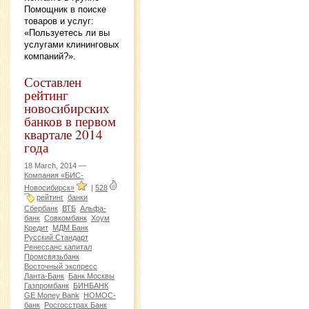
Помощник в поиске
товаров и услуг:
«Пользуетесь ли вы
услугами клининговых
компаний?».
Составлен
рейтинг
новосибирских
банков в первом
квартале 2014
года
18 March, 2014 —
Компания «БИС-
Новосибирск»
|
528
рейтинг
банки
Сбербанк
ВТБ
Альфа-
банк
Совкомбанк
Хоум
Кредит
МДМ Банк
Русский Стандарт
Ренессанс капитал
Промсвязьбанк
Восточный экспресс
Ланта-Банк
Банк Москвы
Газпромбанк
БИНБАНК
GE Money Bank
НОМОС-
банк
Росгосстрах Банк