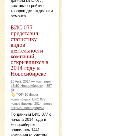
данным БИС 077,
составлен рейтинг
товаров для отделки и
ремонта.
БИС 077
представил
статистику
видов
деятельности
компаний,
открывшихся в
2014 году в
Новосибирске
15 April, 2014 —
Компания
«БИС-Новосибирск»
|
357
ТОП-10 фирм
новосибирск
БИС 077
новые фирмы
2014
вновь
открывшиеся фирмы
По данным БИС 077 с
начала 2014 года в
Новосибирске
появилась 1441
компания (с учетом