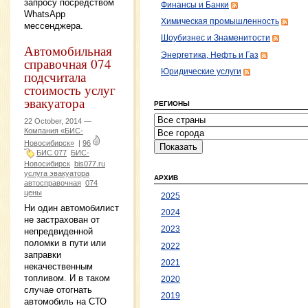
запросу посредством
Финансы и Банки
WhatsApp
Химическая промышленность
мессенджера.
Шоубизнес и Знаменитости
Автомобильная
Энергетика, Нефть и Газ
справочная 074
Юридические услуги
подсчитала
стоимость услуг
эвакуатора
РЕГИОНЫ
22 October, 2014 —
Компания «БИС-
Новосибирск»
|
96
БИС 077
БИС-
Новосибирск
bis077.ru
услуга эвакуатора
АРХИВ
автосправочная
074
цены
2025
Ни один автомобилист
2024
не застрахован от
2023
непредвиденной
поломки в пути или
2022
заправки
2021
некачественным
топливом. И в таком
2020
случае отогнать
2019
автомобиль на СТО