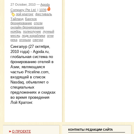
27 October, 2010 —
Agoda
Company Pte Ltd
|
1039
лой кратонг
фестиваль
Тайланд
Бангкок
бронирование
отели
онлайн-бронирование
ноябрь
полнолуние
лунный
месяц
лодк кораблики
огни
река
огоньки
свечки
Сингапур (27 октября,
2010 года) - Agoda.ru,
глобальная система по
бронированию отелей в
Азии, являющаяся
частью Priceline.com,
входящей в список
Nasdaq, объявляет о
специальных
предложениях и скидках
во время проведения
Лой Кратонг.
КОНТАКТЫ РЕДАКЦИИ САЙТА
О ПРОЕКТЕ