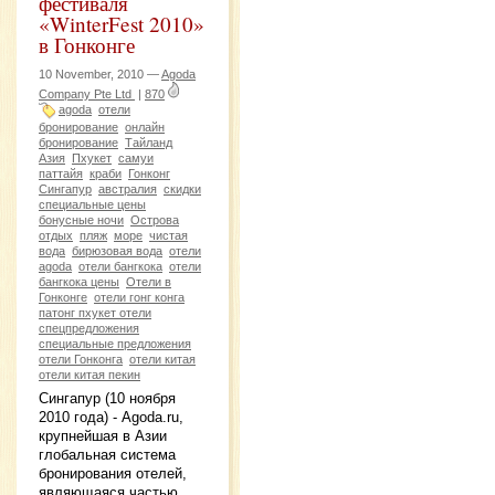
фестиваля
«WinterFest 2010»
в Гонконге
10 November, 2010 —
Agoda
Company Pte Ltd
|
870
agoda
отели
бронирование
онлайн
бронирование
Тайланд
Азия
Пхукет
самуи
паттайя
краби
Гонконг
Сингапур
австралия
скидки
специальные цены
бонусные ночи
Острова
отдых
пляж
море
чистая
вода
бирюзовая вода
отели
agoda
отели бангкока
отели
бангкока цены
Отели в
Гонконге
отели гонг конга
патонг пхукет отели
спецпредложения
специальные предложения
отели Гонконга
отели китая
отели китая пекин
Сингапур (10 ноября
2010 года) - Agoda.ru,
крупнейшая в Азии
глобальная система
бронирования отелей,
являющаяся частью