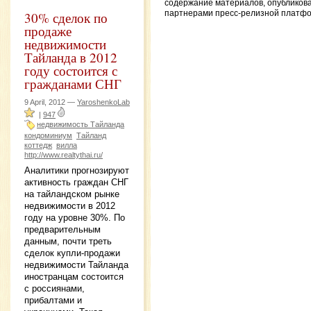
содержание материалов, опубликов
партнерами пресс-релизной платф
30% сделок по
продаже
недвижимости
Тайланда в 2012
году состоится с
гражданами СНГ
9 April, 2012 —
YaroshenkoLab
|
947
недвижимость Тайланда
кондоминиум
Тайланд
коттедж
вилла
http://www.realtythai.ru/
Аналитики прогнозируют
активность граждан СНГ
на тайландском рынке
недвижимости в 2012
году на уровне 30%. По
предварительным
данным, почти треть
сделок купли-продажи
недвижимости Тайланда
иностранцам состоится
с россиянами,
прибалтами и