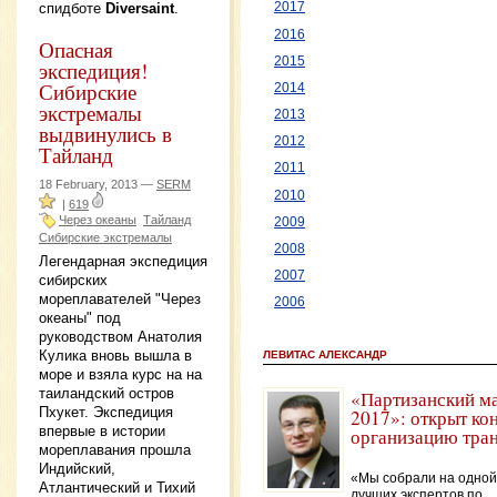
спидботе
Diversaint
.
2017
2016
Опасная
2015
экспедиция!
Сибирские
2014
экстремалы
2013
выдвинулись в
2012
Тайланд
2011
18 February, 2013 —
SERM
2010
|
619
Через океаны
Тайланд
2009
Сибирские экстремалы
2008
Легендарная экспедиция
2007
сибирских
мореплавателей "Через
2006
океаны" под
руководством Анатолия
Кулика вновь вышла в
ЛЕВИТАС АЛЕКСАНДР
море и взяла курс на на
таиландский остров
«Партизанский м
Пхукет. Экспедиция
2017»: открыт ко
впервые в истории
организацию тра
мореплавания прошла
Индийский,
«Мы собрали на одной
Атлантический и Тихий
лучших экспертов по