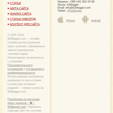
Украина: +380 (44) 362-24-96
СТАТЬИ
Skype: b2blogger
Email:
info@b2blogger.com
КАРТА САЙТА
Twitter:
@b2blogger
АНАЛИЗ САЙТА
СТАТЬИ НАВСЕГДА
IPhone
Android
КОНТЕНТ ДЛЯ САЙТА
© 2005−2024,
B2Blogger.com — онлайн-
служба распространения
пресс-релизов. Официально
зарегистрированная
торговая марка.
Рекомендуем ознакомиться
с уловиями
Пользовательского
соглашения
и
Соглашения о
конфиденциальности
.
Использование материалов
разрешается при условии
ссылки (для интернет-
изданий — гиперссылки) на
B2Blogger.com.
Платформа по рассылке
пресс-релизов ☜❶☞
B2Blogger.com
› Идеально
подходит для тех случаев,