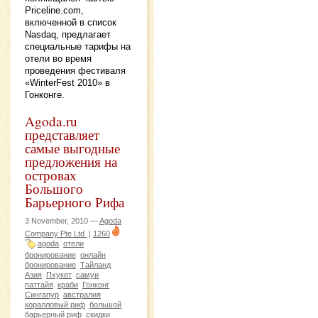
Priceline.com,
включенной в список
Nasdaq, предлагает
специальные тарифы на
отели во время
проведения фестиваля
«WinterFest 2010» в
Гонконге.
Agoda.ru
представляет
самые выгодные
предложения на
островах
Большого
Барьерного Рифа
3 November, 2010 —
Agoda
Company Pte Ltd
|
1260
agoda
отели
бронирование
онлайн
бронирование
Тайланд
Азия
Пхукет
самуи
паттайя
краби
Гонконг
Сингапур
австралия
коралловый риф
большой
барьерный риф
скидки