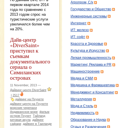
Агропром, С/х
первом квартале 2014
года по сравнению с
Государство и Общество
2013 годом спрос на
Инженерные системы
туристические услуги
Интернет
увеличился более чем
на 20%.
ИТ: железо
ИТ: софт
Дайв-центр
«DiverSaint»
Красота и Здоровье
приступил к
Культура и Искусство
съемкам
Легкая промышленность
документального
Маркетинг, Реклама и PR
сериала о
Симиланских
Машиностроение
островах
Медиа и СМИ
11 November, 2013 —
Медицина и Фармацевтика
Дайвинг-центр DiverSaint
Менеджмент и Консалтинг
|
2517
Металлургия
дайвинг на Пхукете
дайвинг-центр на Пхукете
Мода и Стиль
морские черепахи
Андаманское море
фильм
Недвижимость
остров Пхукет
Тайланд
китовая акула
дайвинг
Образование и Наука
сафари
дайвинг в Таиланде
Отдых и Развлечения