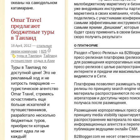
океаны на самодельном
малобюджетному маркетингу и бизн
катамаране.
уже внедривших инструменты парти
маркетинга в своих компаниях, чтоб
Omar Travel
поделились с участниками конфере
самыми эффективными инструмента
предлагают
самыми яркими „фишками“, которые
бюджетные туры
будет сразу применить в своем бизн
в Таиланд
скоро получить результат»
18 April, 2012 —
стальные
О ПЛАТФОРМЕ
двери коммунар
|
825
Раздел «Пресс-Релизы» на B2Blogg
туры в Таиланд
Тайланд
пресс-релизная платформа (релизо
путешествия
отдых в Азии
для размещения корпоративных нов
Туры в Таиланд по
пресс-релизов с целью распростран
интернете и придачи им максималь
доступной цене! Это не
видимости в Сети.
рекламный ход и не
хитрость пиарщиков —
Платформа позволяет размещать п
туристическое агентство
релизы по принципу search engine visi
материалы распространяются по н
Omar Travel, стремясь
агрегаторам и доступны через поиск
осчастливить еще
получаса после размещения.
больше искателей и
путешественников,
Размещение корпоративных пресс-р
разработало несколько
принципу media visibility гарантируе
распространение материала по кан
бюджетных туров,
информационных агентств и перепеч
приобрести которые
публикации ведущими онлайн СМИ.
может едва ли не
каждый!
B2Blogger.com не несет ответственн