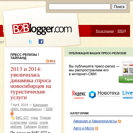
ЦЕНЫ
ПОМОЩЬ
Регистрация
|
ВХОД
луги написания
ПРЕСС-РЕЛИЗЫ
/
ТАЙЛАНД
2013 и 2014:
увеличилась
динамика спроса
новосибирцев на
туристические
услуги
7 April, 2014 —
Компания
«БИС-Новосибирск»
|
1608
КАТЕГОРИИ
БИС 077
туры
Туризм
Авиация и Авиаперелеты
статистика
спрос
отели
рейтинг
Тайланд
Египет
Авто и Мото
По данным БИС 077 в