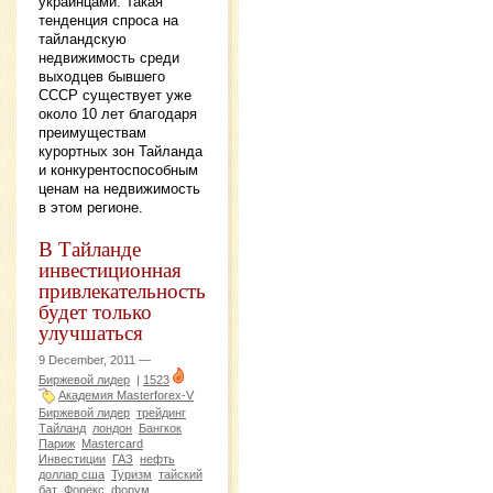
украинцами. Такая
тенденция спроса на
тайландскую
недвижимость среди
выходцев бывшего
СССР существует уже
около 10 лет благодаря
преимуществам
курортных зон Тайланда
и конкурентоспособным
ценам на недвижимость
в этом регионе.
В Тайланде
инвестиционная
привлекательность
будет только
улучшаться
9 December, 2011 —
Биржевой лидер
|
1523
Академия Masterforex-V
Биржевой лидер
трейдинг
Тайланд
лондон
Бангкок
Париж
Mastercard
Инвестиции
ГАЗ
нефть
доллар сша
Туризм
тайский
бат
Форекс
форум