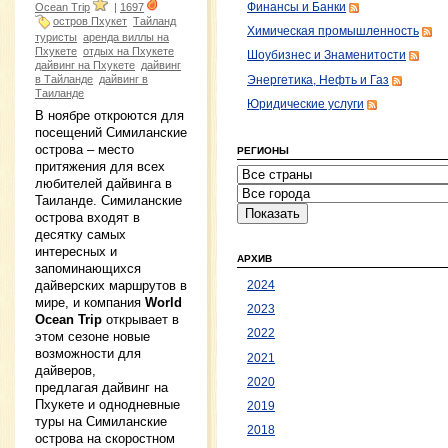
Финансы и Банки
Ocean Trip
|
1697
остров Пхукет
Тайланд
Химическая промышленность
туристы
аренда виллы на
Пхукете
отдых на Пхукете
Шоубизнес и Знаменитости
дайвинг на Пхукете
дайвинг
в Тайланде
дайвинг в
Энергетика, Нефть и Газ
Таиланде
Юридические услуги
В ноябре откроются для
посещений Симиланские
острова – место
РЕГИОНЫ
притяжения для всех
любителей дайвинга в
Таиланде. Симиланские
острова входят в
десятку самых
интересных и
АРХИВ
запоминающихся
дайверских маршрутов в
2024
мире, и компания
World
2023
Ocean Trip
открывает в
2022
этом сезоне новые
возможности для
2021
дайверов,
2020
предлагая дайвинг на
Пхукете и однодневные
2019
туры на Симиланские
2018
острова на скоростном