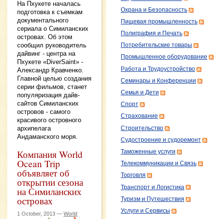
На Пхукете началась
Охрана и Безопасность
подготовка к съемкам
документального
Пищевая промышленность
сериала о Симиланских
Полиграфия и Печать
островах. Об этом
сообщил руководитель
Потребительские товары
дайвинг - центра на
Промышленное оборудование
Пхукете «DiverSaint» -
Работа и Трудоустройство
Александр Кравченко.
Главной целью создания
Семинары и Конференции
серии фильмов, станет
Семья и Дети
популяризация дайв-
сайтов Симиланских
Спорт
островов - самого
Страхование
красивого островного
архипелага
Строительство
Андаманского моря.
Судостроение и судоремонт
Компания World
Таможенные услуги
Ocean Trip
Телекоммуникации и Связь
объявляет об
Торговля
открытии сезона
Транспорт и Логистика
на Симиланских
островах
Туризм и Путешествия
Услуги и Сервисы
1 October, 2013 —
World