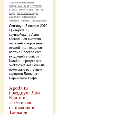
специальные цены
бонусные ночи
Острова
отдых
пляж
море
чистая
вода
бирюзовая вода
акваланг
катамаран
дайвинг
дайвер
снокерлинг.
Сингапур (3 ноября 2010
г.) - Agoda.ru,
крупнейшая в Азии
глобальная система
онлайн-бронирования
отелей, являющаяся
частью Priceline.com,
входящей в список
Nasdaq,, предлагает
эксклюзивные цены на
некоторые из лучших
курортов Большого
Барьерного Рифа.
Agoda.ru
празднует Лой
Кратонг –
«фестиваль
огоньков» в
Таиланде