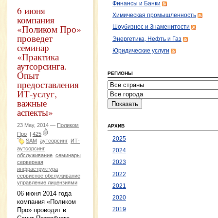
Финансы и Банки
6 июня
Химическая промышленность
компания
«Поликом Про»
Шоубизнес и Знаменитости
проведет
Энергетика, Нефть и Газ
семинар
Юридические услуги
«Практика
аутсорсинга.
Опыт
РЕГИОНЫ
предоставления
ИТ-услуг,
важные
аспекты»
23 May, 2014 —
Поликом
АРХИВ
Про
|
425
2025
SAM
аутсорсинг
ИТ-
аутсорсинг
2024
обслуживание
семинары
серверная
2023
инфраструктура
2022
сервисное обслуживание
управление лицензиями
2021
06 июня 2014 года
2020
компания «Поликом
Про» проводит в
2019