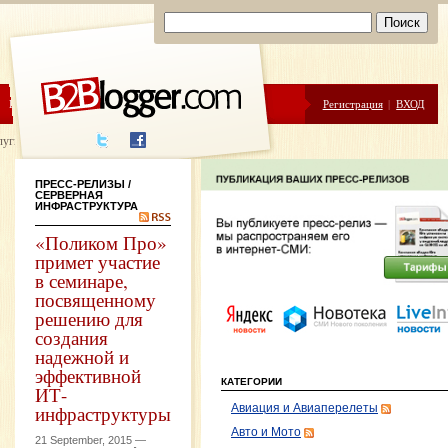
ЦЕНЫ
ПОМОЩЬ
Регистрация
|
ВХОД
луги написания
ПРЕСС-РЕЛИЗЫ
/
СЕРВЕРНАЯ
ИНФРАСТРУКТУРА
«Поликом Про»
примет участие
в семинаре,
посвященному
решению для
создания
надежной и
эффективной
КАТЕГОРИИ
ИТ-
инфраструктуры
Авиация и Авиаперелеты
Авто и Мото
21 September, 2015 —