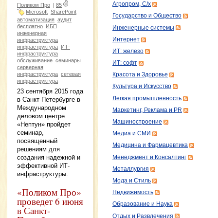
Агропром, С/х
Поликом Про
|
85
Microsoft
SharePoint
Государство и Общество
автоматизация
аудит
бесплатно
ИБП
Инженерные системы
инженерная
Интернет
инфраструктура
инфраструктура
ИТ-
ИТ: железо
инфраструктура
обслуживание
семинары
ИТ: софт
серверная
инфраструктура
сетевая
Красота и Здоровье
инфраструктура
Культура и Искусство
23 сентября 2015 года
Легкая промышленность
в Санкт-Петербурге в
Международном
Маркетинг, Реклама и PR
деловом центре
Машиностроение
«Нептун» пройдет
семинар,
Медиа и СМИ
посвященный
Медицина и Фармацевтика
решениям для
создания надежной и
Менеджмент и Консалтинг
эффективной ИТ-
Металлургия
инфраструктуры.
Мода и Стиль
«Поликом Про»
Недвижимость
проведет 6 июня
Образование и Наука
в Санкт-
Отдых и Развлечения