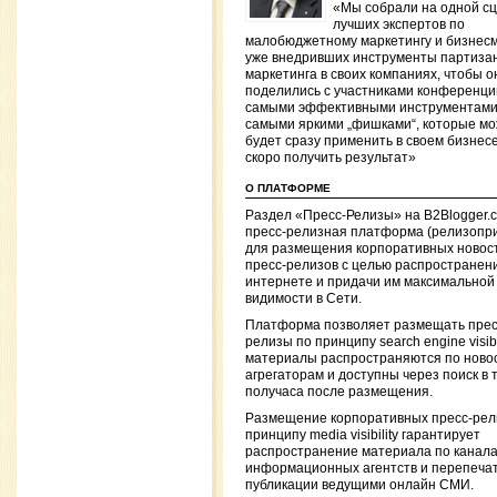
«Мы собрали на одной с
лучших экспертов по
малобюджетному маркетингу и бизнесм
уже внедривших инструменты партизан
маркетинга в своих компаниях, чтобы о
поделились с участниками конференци
самыми эффективными инструментами
самыми яркими „фишками“, которые м
будет сразу применить в своем бизнесе
скоро получить результат»
О ПЛАТФОРМЕ
Раздел «Пресс-Релизы» на B2Blogger.
пресс-релизная платформа (релизопр
для размещения корпоративных новос
пресс-релизов с целью распространени
интернете и придачи им максимальной
видимости в Сети.
Платформа позволяет размещать прес
релизы по принципу search engine visibil
материалы распространяются по ново
агрегаторам и доступны через поиск в 
получаса после размещения.
Размещение корпоративных пресс-рел
принципу media visibility гарантирует
распространение материала по канал
информационных агентств и перепечат
публикации ведущими онлайн СМИ.