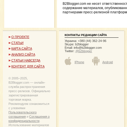
B2Blogger.com не несет ответственнос
содержание материалов, опубликован
партнерами пресс-релизной платформ
КОНТАКТЫ РЕДАКЦИИ САЙТА
О ПРОЕКТЕ
Украина: +380 (44) 362-24-96
СТАТЬИ
Skype: b2blogger
Email:
info@b2blogger.com
КАРТА САЙТА
Twitter:
@b2blogger
АНАЛИЗ САЙТА
СТАТЬИ НАВСЕГДА
IPhone
Android
КОНТЕНТ ДЛЯ САЙТА
© 2005−2025,
B2Blogger.com — онлайн-
служба распространения
пресс-релизов. Официально
зарегистрированная
торговая марка.
Рекомендуем ознакомиться
с уловиями
Пользовательского
соглашения
и
Соглашения о
конфиденциальности
.
Использование материалов