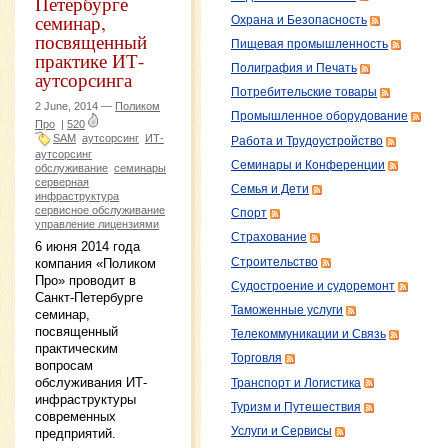
Петербурге
семинар,
Охрана и Безопасность
посвященный
Пищевая промышленность
практике ИТ-
Полиграфия и Печать
аутсорсинга
Потребительские товары
2 June, 2014 —
Поликом
Промышленное оборудование
Про
|
520
SAM
аутсорсинг
ИТ-
Работа и Трудоустройство
аутсорсинг
Семинары и Конференции
обслуживание
семинары
серверная
Семья и Дети
инфраструктура
сервисное обслуживание
Спорт
управление лицензиями
Страхование
6 июня 2014 года
компания «Поликом
Строительство
Про» проводит в
Судостроение и судоремонт
Санкт-Петербурге
Таможенные услуги
семинар,
посвященный
Телекоммуникации и Связь
практическим
Торговля
вопросам
обслуживания ИТ-
Транспорт и Логистика
инфраструктуры
Туризм и Путешествия
современных
Услуги и Сервисы
предприятий.