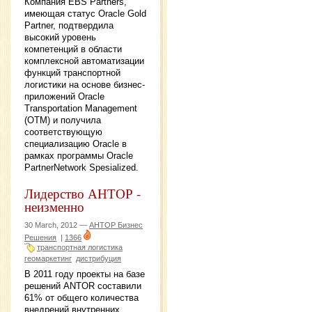
Компания EBS Partners,
имеющая статус Oracle Gold
Partner, подтвердила
высокий уровень
компетенций в области
комплексной автоматизации
функций транспортной
логистики на основе бизнес-
приложений Oracle
Transportation Management
(OTM) и получила
соответствующую
специализацию Oracle в
рамках программы Oracle
PartnerNetwork Spesialized.
Лидерство АНТОР -
неизменно
30 March, 2012 —
АНТОР Бизнес
Решения
|
1366
транспортная логистика
геомаркетинг
дистрибуция
В 2011 году проекты на базе
решений ANTOR составили
61% от общего количества
внедрений внутренних