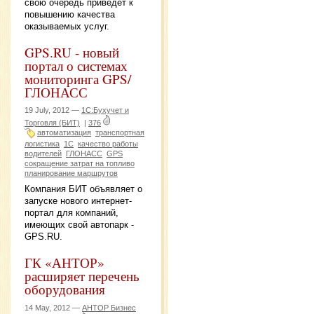
свою очередь приведет к
повышению качества
оказываемых услуг.
GPS.RU - новый
портал о системах
мониторинга GPS/
ГЛОНАСС
19 July, 2012 —
1С:Бухучет и
Торговля (БИТ)
|
376
автоматизация
транспортная
логистика
1С
качество работы
водителей
ГЛОНАСС
GPS
сокращение затрат на топливо
планирование маршрутов
Компания БИТ объявляет о
запуске нового интернет-
портал для компаний,
имеющих свой автопарк -
GPS.RU.
ГК «АНТОР»
расширяет перечень
оборудования
14 May, 2012 —
АНТОР Бизнес