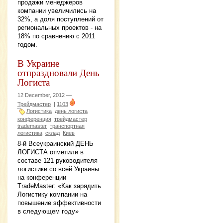
продажи менеджеров
компании увеличились на
32%, а доля поступлений от
региональных проектов - на
18% по сравнению с 2011
годом.
В Украине
отпраздновали День
Логиста
12 December, 2012 —
Трейдмастер
|
1103
Логистика
день логиста
конференция
трейдмастер
trademaster
транспортная
логистика
склад
Киев
8-й Всеукраинский ДЕНЬ
ЛОГИСТА отметили в
составе 121 руководителя
логистики со всей Украины
на конференции
TradeMaster: «Как зарядить
Логистику компании на
повышение эффективности
в следующем году»