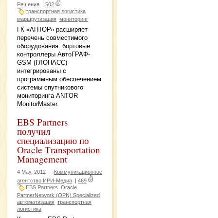
Решения
|
502
транспортная логистика
маршрутизация
мониторинг
ГК «АНТОР» расширяет
перечень совместимого
оборудования: бортовые
контроллеры АвтоГРАФ-
GSM (ГЛОНАСС)
интегрированы с
программным обеспечением
системы спутникового
мониторинга ANTOR
MonitorMaster.
EBS Partners
получил
специализацию по
Oracle Тransportation
Мanagement
4 May, 2012 —
Коммуникационное
агентство ИРИ-Медиа
|
469
EBS Partners
Oracle
PartnerNetwork (OPN) Specialized
автоматизация
транспортная
логистика