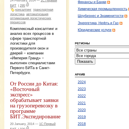
24 February, 2014 —
1С:Первый
Финансы и Банки
БИТ
|
295
Химическая промышленность
консалтинг
транспортная
логистика
автоматизация
Шоубизнес и Знаменитости
оптимизация логистических
процессов
Энергетика, Нефть и Газ
Комплексный консалтинг и
Юридические услуги
анализ всех процессов в
сфере транспортной
логистики для
РЕГИОНЫ
производителя окон и
дверей − компании
«Империя Гранд» −
выполнен специалистами
Первого БИТа в Санкт-
Петербурге.
АРХИВ
От России до Китая:
2024
«Восточный
2023
экспресс»
2022
обрабатывает заявки
2021
на грузоперевозку в
программе
2020
БИТ.Экспедирование
2019
20 January, 2014 —
1С:Первый
2018
БИТ
|
326