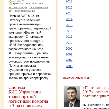
2017
транспортная логистика
автоматизация
грузоперевозка
2016
БИТ.Экспедирование
2015
Первый БИТ в Санкт-
2014
Петербурге завершил
проект автоматизации
2013
транспортно-экспедиторской
2012
компании «Восточный
экспресс». С помощью
2011
программного продукта
2010
«БИТ.Экспедирование»,
2009
разработанного на базе
1С:Предприятие 8, решили
2008
все задачи, поставленные
2007
руководством предприятия.
По итогам проекта
2006
существенно ускорен
процесс приема и обработки
заявок на транспортировку.
ЛЕВИТАС АЛЕКСАНДР
Система
«Партизанский
БИТ.Управление
2017»: открыт
организацию 
транспортной
логистикой помогла
в 5 раз повысить
«Мы собрали на о
лучших экспертов 