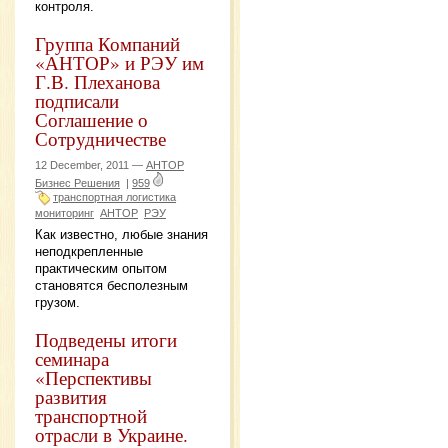
контроля.
Группа Компаний
«АНТОР» и РЭУ им
Г.В. Плеханова
подписали
Соглашение о
Сотрудничестве
12 December, 2011 —
АНТОР
Бизнес Решения
|
959
транспортная логистика
мониторинг
АНТОР
РЭУ
Как известно, любые знания
неподкрепленные
практическим опытом
становятся бесполезным
грузом.
Подведены итоги
семинара
«Перспективы
развития
транспортной
отрасли в Украине.