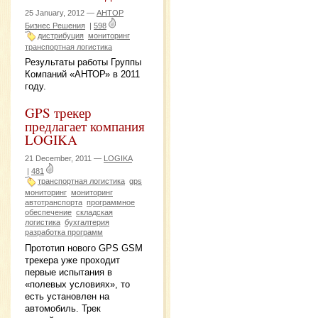
25 January, 2012 —
АНТОР
Бизнес Решения
|
598
дистрибуция
мониторинг
транспортная логистика
Результаты работы Группы
Компаний «АНТОР» в 2011
году.
GPS трекер
предлагает компания
LOGIKA
21 December, 2011 —
LOGIKA
|
481
транспортная логистика
gps
мониторинг
мониторинг
автотранспорта
программное
обеспечение
складская
логистика
бухгалтерия
разработка программ
Прототип нового GPS GSM
трекера уже проходит
первые испытания в
«полевых условиях», то
есть установлен на
автомобиль. Трек