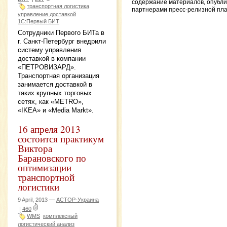
содержание материалов, опубл
транспортная логистика
партнерами пресс-релизной пл
управление доставкой
1С:Первый БИТ
Сотрудники Первого БИТа в
г. Санкт-Петербург внедрили
систему управления
доставкой в компании
«ПЕТРОВИЗАРД».
Транспортная организация
занимается доставкой в
таких крупных торговых
сетях, как «METRO»,
«IKEA» и «Media Markt».
16 апреля 2013
состоится практикум
Виктора
Барановского по
оптимизации
транспортной
логистики
9 April, 2013 —
АСТОР-Украина
|
460
WMS
комплексный
логистический анализ