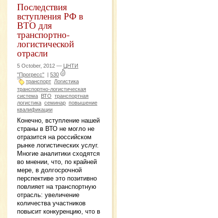
Последствия
вступления РФ в
ВТО для
транспортно-
логистической
отрасли
5 October, 2012 —
ЦНТИ
"Прогресс"
|
530
транспорт
Логистика
транспортно-логистическая
система
ВТО
транспортная
логистика
семинар
повышение
квалификации
Конечно, вступление нашей
страны в ВТО не могло не
отразится на российском
рынке логистических услуг.
Многие аналитики сходятся
во мнении, что, по крайней
мере, в долгосрочной
перспективе это позитивно
повлияет на транспортную
отрасль: увеличение
количества участников
повысит конкуренцию, что в