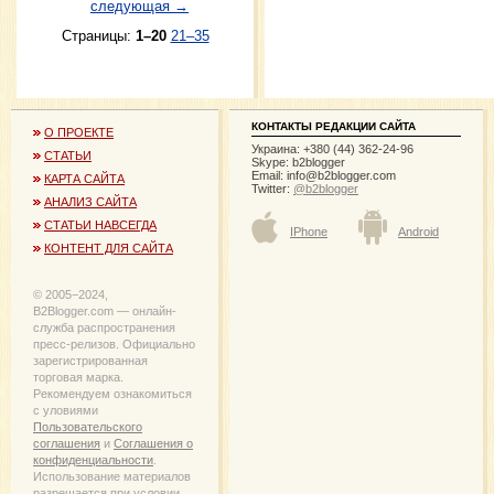
следующая →
Страницы:
1–20
21–35
КОНТАКТЫ РЕДАКЦИИ САЙТА
О ПРОЕКТЕ
Украина: +380 (44) 362-24-96
СТАТЬИ
Skype: b2blogger
Email:
info@b2blogger.com
КАРТА САЙТА
Twitter:
@b2blogger
АНАЛИЗ САЙТА
СТАТЬИ НАВСЕГДА
IPhone
Android
КОНТЕНТ ДЛЯ САЙТА
© 2005−2024,
B2Blogger.com — онлайн-
служба распространения
пресс-релизов. Официально
зарегистрированная
торговая марка.
Рекомендуем ознакомиться
с уловиями
Пользовательского
соглашения
и
Соглашения о
конфиденциальности
.
Использование материалов
разрешается при условии