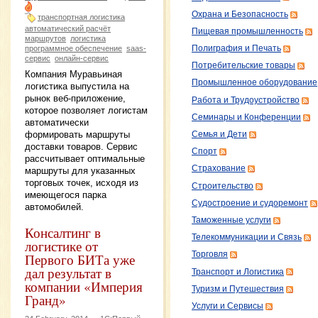
Охрана и Безопасность
транспортная логистика
автоматический расчёт
Пищевая промышленность
маршрутов
логистика
программное обеспечение
saas-
Полиграфия и Печать
сервис
онлайн-сервис
Потребительские товары
Компания Муравьиная
Промышленное оборудование
логистика выпустила на
рынок веб-приложение,
Работа и Трудоустройство
которое позволяет логистам
Семинары и Конференции
автоматически
формировать маршруты
Семья и Дети
доставки товаров. Сервис
Спорт
рассчитывает оптимальные
Страхование
маршруты для указанных
торговых точек, исходя из
Строительство
имеющегося парка
Судостроение и судоремонт
автомобилей.
Таможенные услуги
Консалтинг в
Телекоммуникации и Связь
логистике от
Торговля
Первого БИТа уже
дал результат в
Транспорт и Логистика
компании «Империя
Туризм и Путешествия
Гранд»
Услуги и Сервисы