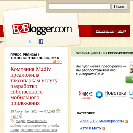
ЦЕНЫ
ПОМОЩЬ
Регистрация
|
ВХОД
луги написания
ПРЕСС-РЕЛИЗЫ
/
ТРАНСПОРТНАЯ ЛОГИСТИКА
Компания Madiv
предложила
таксопаркам услугу
разработки
собственного
мобильного
приложения
19 November, 2014 —
МАДИВ
КАТЕГОРИИ
|
619
Мадив
www.madiv.ru
Авиация и Авиаперелеты
мобильное приложение
служба
Авто и Мото
такси
транспортная логистика