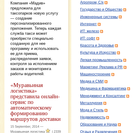
Агропром, С/х
Компания «Мадив»
предложила для
Государство и Общество
таксопарков новую услугу
Инженерные системы
— создание
персонализированного
Интернет
приложения. Теперь каждая
ИТ: железо
служба такси может
приобрести специально
ИТ: софт
созданную для нее
Красота и Здоровье
программу и использовать
Культура и Искусство
ее для приема,
распределения заявок,
Легкая промышленность
контроля за исполнением
Маркетинг, Реклама и PR
заказов и мониторинга
работы водителей.
Машиностроение
Медиа и СМИ
«Муравьиная
логистика»
Медицина и Фармацевтика
представила онлайн-
Менеджмент и Консалтинг
сервис по
Металлургия
автоматическому
Мода и Стиль
формированию
маршрутов доставки
Недвижимость
Образование и Наука
15 September, 2014 —
Муравьиная логистика
|
2339
Отдых и Развлечения