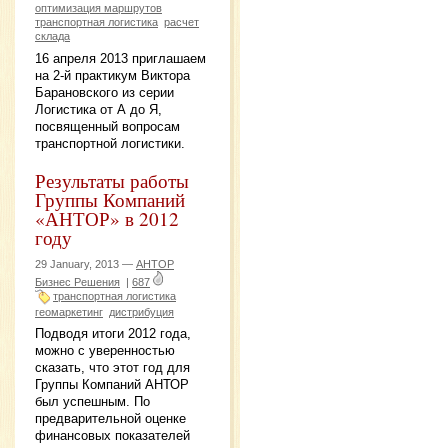
оптимизация маршрутов
транспортная логистика
расчет
склада
16 апреля 2013 приглашаем
на 2-й практикум Виктора
Барановского из серии
Логистика от А до Я,
посвященный вопросам
транспортной логистики.
Результаты работы
Группы Компаний
«АНТОР» в 2012
году
29 January, 2013 —
АНТОР
Бизнес Решения
|
687
транспортная логистика
геомаркетинг
дистрибуция
Подводя итоги 2012 года,
можно с уверенностью
сказать, что этот год для
Группы Компаний АНТОР
был успешным. По
предварительной оценке
финансовых показателей