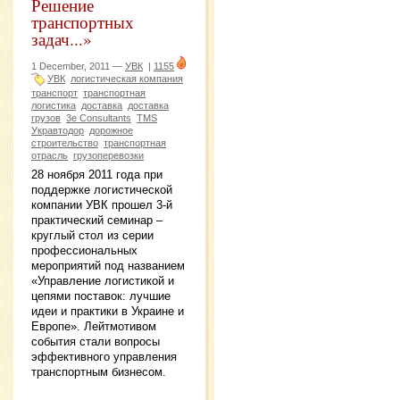
Решение
транспортных
задач...»
1 December, 2011 —
УВК
|
1155
УВК
логистическая компания
транспорт
транспортная
логистика
доставка
доставка
грузов
3e Consultants
TMS
Укравтодор
дорожное
строительство
транспортная
отрасль
грузоперевозки
28 ноября 2011 года при
поддержке логистической
компании УВК прошел 3-й
практический семинар –
круглый стол из серии
профессиональных
мероприятий под названием
«Управление логистикой и
цепями поставок: лучшие
идеи и практики в Украине и
Европе». Лейтмотивом
события стали вопросы
эффективного управления
транспортным бизнесом.