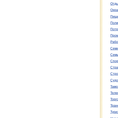
Отды
Охра
Пище
Поли
Потр
Пром
Рабо
Семи
Семь
Спор
Стра
Стро
Судо
Тамо
Теле
Торг
Тран
Тури