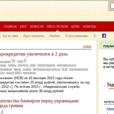
ГЛАВНАЯ
БЛОГ
НОВОСТИ
ПРЕСС-РЕЛИЗЫ
ЦЕНЫ
ПОМОЩЬ
Тур по сайту
Пресс-портреты
Ошибки
Услуги написания
рокредитам увеличился в 2 раза
зыскания
|
858
платы
займы
кредиты
мфо
кредитование
задолженность
ирование
банки
ставки
федеральные округа
НСВ
Национальная
ктор
рынок МФО
невозврат
скания» (НСВ) за 10 месяцев 2013 года объем
кредитам составил 25 млрд рублей, увеличившись за год
1.2012 г.). По итогам 2013 г., «Национальная служба
нных микрозаймов около 30 млрд рублей.
зательства банкиров перед украинцами
КАТЕГ
арда гривен
Авиа