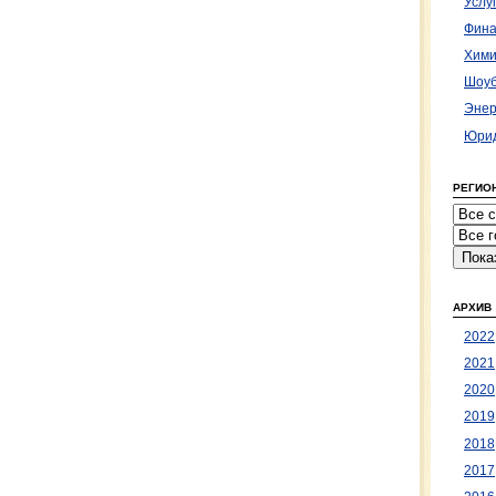
Услу
Фина
Хими
Шоуб
Энер
Юрид
РЕГИО
АРХИВ
2022
2021
2020
2019
2018
2017