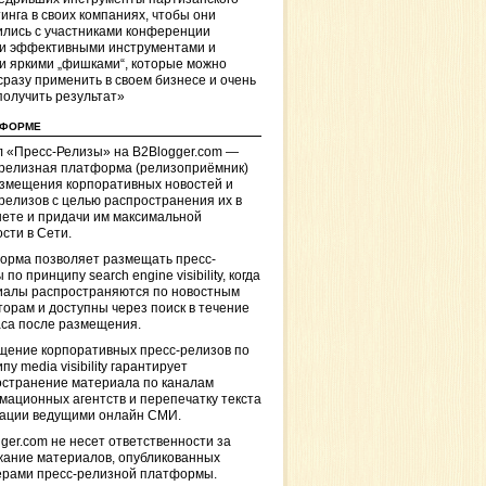
инга в своих компаниях, чтобы они
лись с участниками конференции
и эффективными инструментами и
и яркими „фишками“, которые можно
сразу применить в своем бизнесе и очень
получить результат»
ТФОРМЕ
 «Пресс-Релизы» на B2Blogger.com —
-релизная платформа (релизоприёмник)
азмещения корпоративных новостей и
релизов с целью распространения их в
ете и придачи им максимальной
сти в Сети.
орма позволяет размещать пресс-
 по принципу search engine visibility, когда
иалы распространяются по новостным
торам и доступны через поиск в течение
са после размещения.
щение корпоративных пресс-релизов по
пу media visibility гарантирует
остранение материала по каналам
ационных агентств и перепечатку текста
кации ведущими онлайн СМИ.
ger.com не несет ответственности за
жание материалов, опубликованных
ерами пресс-релизной платформы.