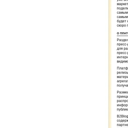
маркет
подели
самым
самым
будет 
скоро 
О ПЛА
Раздел
пресс
для р
пресс-
интерн
видимо
Платф
релизы
матер
агрега
получа
Разме
принци
распр
информ
публи
B2Blog
содер
партн