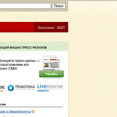
Регистрация
|
ВХОД
ОРИИ
ция и Авиаперелеты