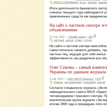
ИНДУСТРИАЛБАНК
итоги
депозит
банков
Итоги деятельности банковского сектор
сначала текущего года наблюдается у
привлеченных средств как юридических
На сайт о частном секторе w
объявлениями
21 July, 2011 —
Онлайн Заказ
|
422
частный
сектор
отдых
отпуск
На сайте о частном секторе www.onlin
самостоятельно сможете добавить, про
частных лиц, ищущих для себя жилье, 
эффективности, мы разделили все объ
Олег Спилка – самый влияте
Украины по данным журнала
9 July, 2010 —
ОАО НАСК «Оранта»
|
874
Оранта
топ-менеджер
страховой
сектор
Согласно спецвыпуску журнала «Экспе
наблюдательного совета НАСК «Орант
топ-менеджеров страхового сектора. 
аналитическая группа журнала «Экспе
итогам 2009 года и прошедших пяти лет