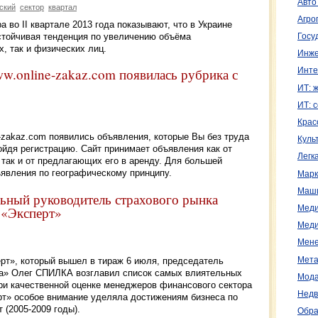
Авто
ский
сектор
квартал
Агро
а во II квартале 2013 года показывают, что в Украине
стойчивая тенденция по увеличению объёма
Госу
, так и физических лиц.
Инже
ww.online-zakaz.com появилась рубрика с
Инте
ИТ: 
ИТ: 
Крас
e-zakaz.com появились объявления, которые Вы без труда
Куль
йдя регистрацию. Сайт принимает объявления как от
Легк
так и от предлагающих его в аренду. Для большей
явления по географическому принципу.
Марк
Маш
льный руководитель страхового рынка
 «Эксперт»
Меди
Меди
Мене
Мета
рт», который вышел в тираж 6 июля, председатель
а» Олег СПИЛКА возглавил список самых влиятельных
Мода
При качественной оценке менеджеров финансового сектора
Недв
рт» особое внимание уделяла достижениям бизнеса по
 (2005-2009 годы).
Обра