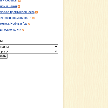
ги и Сервисы
нсы и Банки
ческая промышленность
изнес и Знаменитости
гетика, Нефть и Газ
ические услуги
НЫ