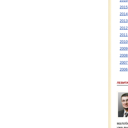
2016
2015
2014
2013
2012
2011
2010
2009
2008
2007
2006
ЛЕВИТ
малобю
уже вн