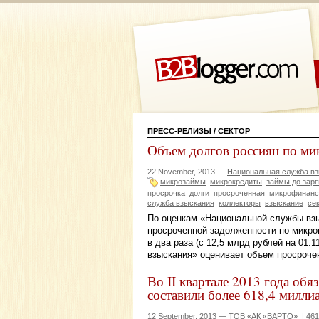
ПРЕСС-РЕЛИЗЫ
/ СЕКТОР
Объем долгов россиян по мик
22 November, 2013 —
Национальная служба в
микрозаймы
микрокредиты
займы до зар
просрочка
долги
просроченная
микрофинанс
служба взыскания
коллекторы
взыскание
се
По оценкам «Национальной службы взы
просроченной задолженности по микро
в два раза (с 12,5 млрд рублей на 01.1
взыскания» оценивает объем просроче
Во II квартале 2013 года обя
составили более 618,4 милли
12 September, 2013 —
ТОВ «АК «ВАРТО»
|
461