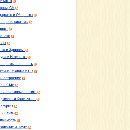
 и Мото
пром, С/х
дарство и Общество
нерные системы
рнет
железо
софт
ота и Здоровье
тура и Искусство
ая промышленность
етинг, Реклама и PR
иностроение
а и СМИ
цина и Фармацевтика
джмент и Консалтинг
ллургия
 и Стиль
ижимость
зование и Наука