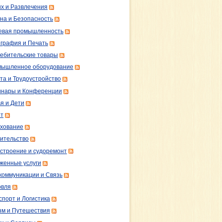
х и Развлечения
на и Безопасность
вая промышленность
графия и Печать
ебительские товары
ышленное оборудование
та и Трудоустройство
нары и Конференции
я и Дети
т
хование
ительство
строение и судоремонт
женные услуги
коммуникации и Связь
овля
спорт и Логистика
зм и Путешествия