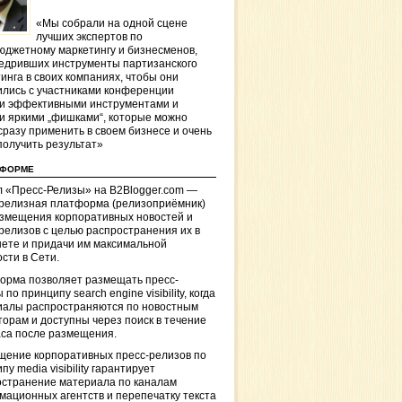
«Мы собрали на одной сцене
лучших экспертов по
джетному маркетингу и бизнесменов,
едривших инструменты партизанского
инга в своих компаниях, чтобы они
лись с участниками конференции
и эффективными инструментами и
и яркими „фишками“, которые можно
сразу применить в своем бизнесе и очень
получить результат»
ТФОРМЕ
 «Пресс-Релизы» на B2Blogger.com —
-релизная платформа (релизоприёмник)
азмещения корпоративных новостей и
релизов с целью распространения их в
ете и придачи им максимальной
сти в Сети.
орма позволяет размещать пресс-
 по принципу search engine visibility, когда
иалы распространяются по новостным
торам и доступны через поиск в течение
са после размещения.
щение корпоративных пресс-релизов по
пу media visibility гарантирует
остранение материала по каналам
ационных агентств и перепечатку текста