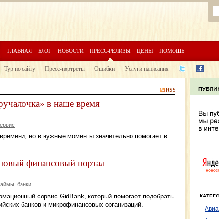
ГЛАВНАЯ
БЛОГ
НОВОСТИ
ПРЕСС-РЕЛИЗЫ
ЦЕНЫ
ПОМОЩЬ
Тур по сайту
Пресс-портреты
Ошибки
Услуги написания
учалочка» в наше время
сервис
времени, но в нужные моменты значительно помогает в
 новый финансовый портал
займы
банки
ормационный сервис GidBank, который помогает подобрать
КАТЕГ
ийских банков и микрофинансовых организаций.
Авиа