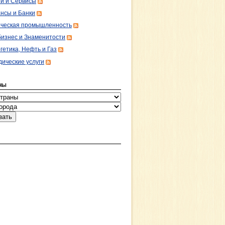
ги и Сервисы
нсы и Банки
ческая промышленность
изнес и Знаменитости
гетика, Нефть и Газ
ические услуги
НЫ