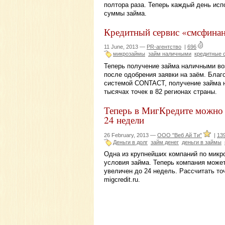
полтора раза. Теперь каждый день исп
суммы займа.
Кредитный сервис «смсфинан
11 June, 2013 —
PR-агентство
|
696
микрозаймы
займ наличными
кредитные 
Теперь получение займа наличными во
после одобрения заявки на заём. Бла
системой CONTACT, получение займа н
тысячах точек в 82 регионах страны.
Теперь в МигКредите можно о
24 недели
26 February, 2013 —
ООО "Веб Ай Ти"
|
13
Деньги в долг
займ денег
деньги в займы
Одна из крупнейших компаний по мик
условия займа. Теперь компания может
увеличен до 24 недель. Рассчитать т
migcredit.ru.