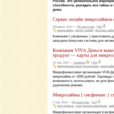
России. Это увлекательное мероприя
способности, разгадать все тайны и
дома.
Сервис онлайн микрозаймов 
28 August, 2013 —
PR-агентство
|
691
микрозаймы
кредит онлайн
быстрые зай
Компания [ смсфинанс } приготовила д
запущена бонусная система для актив
Компания VIVA Деньги вывел
продукт — карты для микро
23 July, 2013 —
vivadengi
|
941
Микрофинансовые организации
микрозай
Микрофинансовая организация VIVA Де
микрозайма от 1000 рублей. Однажды 
возможность использовать ее для фин
удаленном режиме.
Микрозаймы [ смсфинанс } с
2 July, 2013 —
PR-агентство
|
517
веб-сервисы
электронная коммерция
зай
Микрофинансовая организация [смсфин