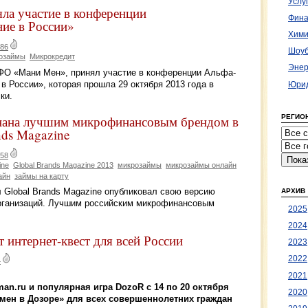
Услу
а участие в конференции
Фина
ние в России»
Хими
86
Шоуб
озаймы
Микрокредит
Энер
ФО «Мани Мен», принял участие в конференции Альфа-
в России», которая прошла 29 октября 2013 года в
Юрид
ки.
РЕГИО
ана лучшим микрофинансовым брендом в
nds Magazine
58
ine
Global Brands Magazine 2013
микрозаймы
микрозаймы онлайн
айн
займы на карту
л Global Brands Magazine опубликовал свою версию
АРХИВ
рганизаций. Лучшим российским микрофинансовым
2025
2024
интернет-квест для всей России
2023
2022
4
2021
n.ru и популярная игра DozoR с 14 по 20 октября
2020
имен в Дозоре» для всех совершеннолетних граждан