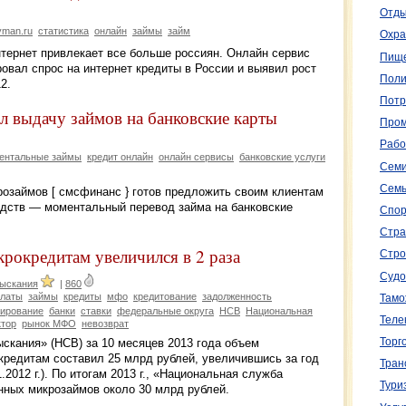
Отды
man.ru
статистика
онлайн
займы
займ
Охра
нтернет привлекает все больше россиян. Онлайн сервис
Пище
овал спрос на интернет кредиты в России и выявил рост
Поли
2.
Потр
ил выдачу займов на банковские карты
Пром
Рабо
ентальные займы
кредит онлайн
онлайн сервисы
банковские услуги
Семи
Семь
розаймов [ смсфинанс } готов предложить своим клиентам
дств — моментальный перевод займа на банковские
Спор
Стра
рокредитам увеличился в 2 раза
Стро
Судо
зыскания
|
860
платы
займы
кредиты
мфо
кредитование
задолженность
Тамо
ирование
банки
ставки
федеральные округа
НСВ
Национальная
Теле
ктор
рынок МФО
невозврат
Торг
скания» (НСВ) за 10 месяцев 2013 года объем
кредитам составил 25 млрд рублей, увеличившись за год
Тран
1.2012 г.). По итогам 2013 г., «Национальная служба
Тури
нных микрозаймов около 30 млрд рублей.