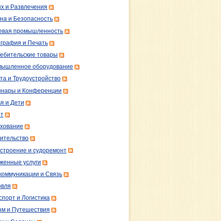
х и Развлечения
на и Безопасность
вая промышленность
графия и Печать
ебительские товары
ышленное оборудование
та и Трудоустройство
нары и Конференции
я и Дети
т
хование
ительство
строение и судоремонт
женные услуги
коммуникации и Связь
овля
спорт и Логистика
зм и Путешествия