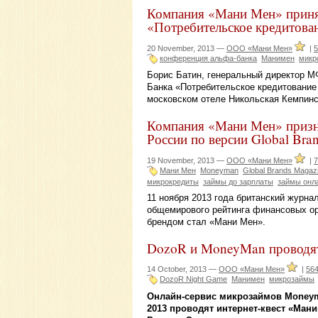
Компания «Мани Мен» принял
«Потребительское кредитова
20 November, 2013 —
ООО «Мани Мен»
|
5
конференция альфа-банка
Манимен
микр
Борис Батин, генеральный директор М
Банка «Потребительское кредитование 
московском отеле Никольская Кемпинс
Компания «Мани Мен» призн
России по версии Global Bra
19 November, 2013 —
ООО «Мани Мен»
|
7
Мани Мен
Moneyman
Global Brands Magaz
микрокредиты
займы до зарплаты
займы онл
11 ноября 2013 года британский журна
общемирового рейтинга финансовых о
брендом стал «Мани Мен».
DozoR и MoneyMan проводят 
14 October, 2013 —
ООО «Мани Мен»
|
56
DozoR Night Game
Манимен
микрозаймы
Онлайн-сервис микрозаймов Moneyma
2013 проводят интернет-квест «Ман