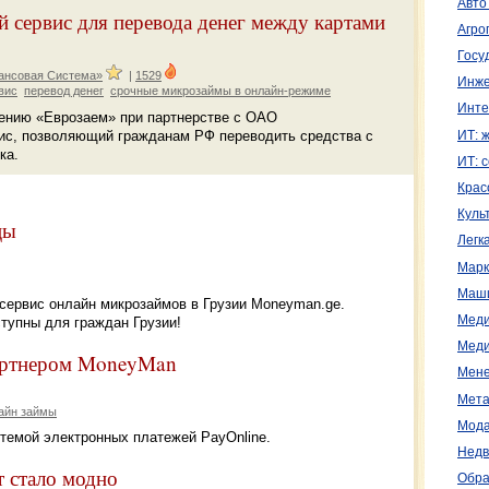
Авто
 сервис для перевода денег между картами
Агро
Госу
ансовая Система»
|
1529
Инже
вис
перевод денег
срочные микрозаймы в онлайн-режиме
Инте
ению «Еврозаем» при партнерстве с ОАО
ис, позволяющий гражданам РФ переводить средства с
ИТ: 
ка.
ИТ: 
Крас
Куль
цы
Легк
Марк
Маш
 сервис онлайн микрозаймов в Грузии Moneyman.ge.
Меди
тупны для граждан Грузии!
Меди
партнером MoneyMan
Мене
Мета
айн займы
Мода
темой электронных платежей PayOnline.
Недв
т стало модно
Обра