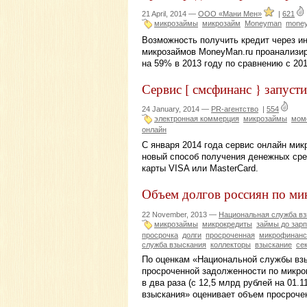
21 April, 2014 —
ООО «Мани Мен»
|
621
микрозаймы
микрозайм
Moneyman
money
Возможность получить кредит через и
микрозаймов MoneyMan.ru проанализир
на 59% в 2013 году по сравнению с 201
Сервис [ смсфинанс } запуст
24 January, 2014 —
PR-агентство
|
554
электронная коммерция
микрозаймы
мом
онлайн
С января 2014 года сервис онлайн мик
новый способ получения денежных сре
карты VISA или MasterCard.
Объем долгов россиян по мик
22 November, 2013 —
Национальная служба в
микрозаймы
микрокредиты
займы до зар
просрочка
долги
просроченная
микрофинанс
служба взыскания
коллекторы
взыскание
се
По оценкам «Национальной службы взы
просроченной задолженности по микро
в два раза (с 12,5 млрд рублей на 01.1
взыскания» оценивает объем просроче