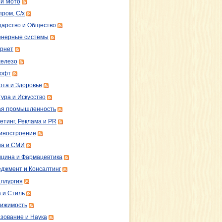
 и Мото
пром, С/х
дарство и Общество
нерные системы
рнет
железо
софт
ота и Здоровье
тура и Искусство
ая промышленность
етинг, Реклама и PR
иностроение
а и СМИ
цина и Фармацевтика
джмент и Консалтинг
ллургия
 и Стиль
ижимость
зование и Наука