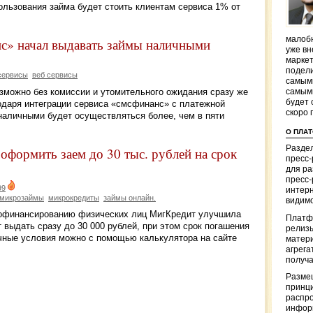
ользования займа будет стоить клиентам сервиса 1% от
малобю
с» начал выдавать займы наличными
уже вн
маркет
подели
сервисы
веб сервисы
самым
зможно без комиссии и утомительного ожидания сразу же
самым
будет 
годаря интеграции сервиса «смсфинанс» с платежной
скоро 
аличными будет осуществляться более, чем в пяти
О ПЛА
Раздел
формить заем до 30 тыс. рублей на срок
пресс
для р
пресс-
99
интерн
микрозаймы
микрокредиты
займы онлайн.
видимо
рофинансированию физических лиц МигКредит улучшила
Платф
 выдать сразу до 30 000 рублей, при этом срок погашения
релизы
очные условия можно с помощью калькулятора на сайте
матер
агрега
получа
Разме
принци
распр
информ