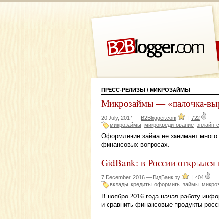
ПРЕСС-РЕЛИЗЫ
/ МИКРОЗАЙМЫ
Микрозаймы — «палочка-выр
20 July, 2017 —
B2Blogger.com
|
722
микрозаймы
микрокредитование
онлайн-
Оформление займа не занимает много 
финансовых вопросах.
GidBank: в России открылся
7 December, 2016 —
ГидБанк.ру
|
404
вклады
кредиты
оформить
займы
микро
В ноябре 2016 года начал работу инф
и сравнить финансовые продукты росс