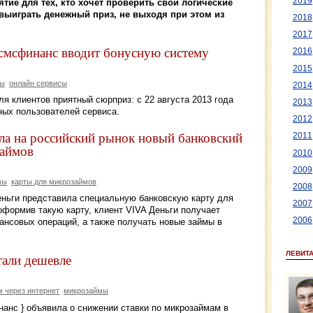
2019
тие для тех, кто хочет проверить свои логические
 выиграть денежный приз, не выходя при этом из
2018
2017
смсфинанс вводит бонусную систему
2016
2015
мы
онлайн сервисы
2014
ля клиентов приятный сюрприз: с 22 августа 2013 года
2013
ных пользователей сервиса.
2012
а на российский рынок новый банковский
2011
займов
2010
2009
мы
карты для микрозаймов
2008
ньги представила специальную банковскую карту для
2007
оформив такую карту, клиент VIVA Деньги получает
2006
ансовых операций, а также получать новые займы в
ЛЕВИТ
тали дешевле
м через интернет
микрозаймы
анс } объявила о снижении ставки по микрозаймам в