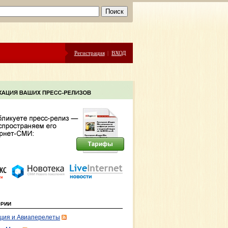
Регистрация
|
ВХОД
ОРИИ
ция и Авиаперелеты