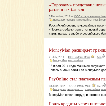
«Еврозаем» представил новый
различных банков
5 December, 2014 —
ООО «Национальная Фин
Еврозаем
сервис
микрозаймы
новый сер
Российский сервис микрозаймов насел
«Промсвязьбанк» запустил новый серв
карты на карту любого российского бан
MoneyMan расширяет грани
21 July, 2014 —
ООО «Мани Мен»
|
574
Money Man
микрозаймы
16 июля 2014 года Манимен запускает
Теперь онлайн займы от MoneyMan дос
PayOnline стал платежным 
18 June, 2014 —
ООО «Мани Мен»
|
504
Moneyman
moneyman.ru
микрозаймы
онл
MoneyMan начал сотрудничество с сис
Брать кредиты через интерне