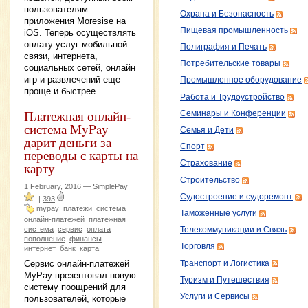
пользователям
Охрана и Безопасность
приложения Moresise на
Пищевая промышленность
iOS. Теперь осуществлять
оплату услуг мобильной
Полиграфия и Печать
связи, интернета,
Потребительские товары
социальных сетей, онлайн
игр и развлечений еще
Промышленное оборудование
проще и быстрее.
Работа и Трудоустройство
Платежная онлайн-
Семинары и Конференции
система MyPay
Семья и Дети
дарит деньги за
Спорт
переводы с карты на
Страхование
карту
Строительство
1 February, 2016 —
SimplePay
Судостроение и судоремонт
|
393
mypay
платежи
система
Таможенные услуги
онлайн-платежей
платежная
система
сервис
оплата
Телекоммуникации и Связь
пополнение
финансы
Торговля
интернет
банк
карта
Сервис онлайн-платежей
Транспорт и Логистика
MyPay презентовал новую
Туризм и Путешествия
систему поощрений для
Услуги и Сервисы
пользователей, которые