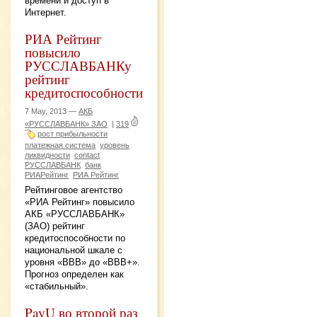
времени и доступ в
Интернет.
РИА Рейтинг
повысило
РУССЛАВБАНКу
рейтинг
кредитоспособности
7 May, 2013 —
АКБ
«РУССЛАВБАНК» ЗАО
|
319
рост прибыльности
платежная система
уровень
ликвидности
contact
РУССЛАВБАНК
банк
РИАРейтинг
РИА Рейтинг
Рейтинговое агентство
«РИА Рейтинг» повысило
АКБ «РУССЛАВБАНК»
(ЗАО) рейтинг
кредитоспособности по
национальной шкале с
уровня «ВВВ» до «ВВВ+».
Прогноз определен как
«стабильный».
PayU во второй раз