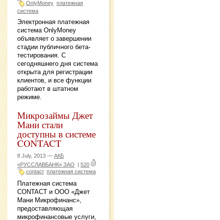
OnlyMoney
платежная
система
Электронная платежная
система OnlyMoney
объявляет о завершении
стадии публичного бета-
тестирования. С
сегодняшнего дня система
открыта для регистрации
клиентов, и все функции
работают в штатном
режиме.
Микрозаймы Джет
Мани стали
доступны в системе
CONTACT
8 July, 2013 —
АКБ
«РУССЛАВБАНК» ЗАО
|
520
contact
платежная система
Платежная система
CONTACT и ООО «Джет
Мани Микрофинанс»,
предоставляющая
микрофинансовые услуги,