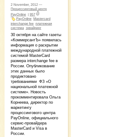
2 November, 2012 —
Процессинговый центр
PayOnline
|
957
PayOnline
Mastercard
interchange fee
платежная
система
эквайринг
30 октября на сайте газеты
«КоммерсантЪ» появилась
информация о раскрытии
международной платежной
системой MasterCard
размера interchange fee в
России. Опубликование
этих данных было
продиктовано
требованиями ФЗ «О
национальной платежной
системе». Новость
прокомментировала Ольга
Корнеева, директор по
маркетингу
процессингового центра
PayOnline, официального
сервис-провайдера
MasterCard и Visa в
России.