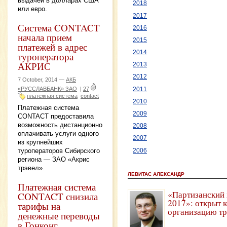
выдачей в долларах США
2018
или евро.
2017
Система CONTACT
2016
начала прием
2015
платежей в адрес
2014
туроператора
АКРИС
2013
2012
7 October, 2014 —
АКБ
«РУССЛАВБАНК» ЗАО
|
27
2011
платежная система
contact
2010
Платежная система
2009
CONTACT предоставила
возможность дистанционно
2008
оплачивать услуги одного
2007
из крупнейших
туроператоров Сибирского
2006
региона — ЗАО «Акрис
трэвел».
ЛЕВИТАС АЛЕКСАНДР
Платежная система
«Партизанский 
CONTACT снизила
2017»: открыт 
тарифы на
организацию т
денежные переводы
в Гонконг