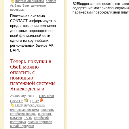
платежная система
contact
B2Blogger.com не несет ответств
Ак Барс Банк
денежные
содержание материалов, опубли
переводы
партнерами пресс-релизной пла
Платежная система
CONTACT информирует о
предоставлении сервисов
денежных переводов во
всей филиальной сети
одного из крупнейших
региональных банков АК
БАРС.
Теперь покупки в
Osell можно
оплатить с
помощью
платежной системы
Яндекс-деньги
28 January, 2014 —
DinoDirect
China Ltd
|
1312
Osell
яндекс-деньги
платежная система
оплатить
китайские товары
интернет-
магазин
FBDD
китайский
поставщик
онлайн-торговля
онлайн-продажи