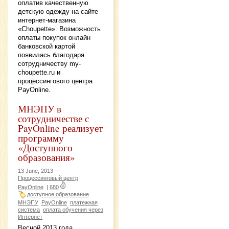
оплатив качественную
детскую одежду на сайте
интернет-магазина
«Choupette». Возможность
оплаты покупок онлайн
банковской картой
появилась благодаря
сотрудничеству my-
choupette.ru и
процессингового центра
PayOnline.
МНЭПУ в
сотрудничестве с
PayOnline реализует
программу
«Доступного
образования»
13 June, 2013 —
Процессинговый центр
PayOnline
|
680
доступное образование
МНЭПУ
PayOnline
платежная
система
оплата обучения через
Интернет
Весной 2013 года