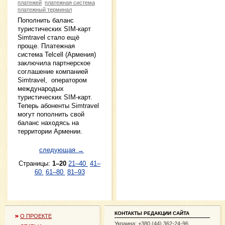
платежей
платежная система
платежный терминал
Пополнить баланс
туристических SIM-карт
Simtravel стало ещё
проще. Платежная
система Telcell (Армения)
заключила партнерское
соглашение компанией
Simtravel, оператором
международых
туристических SIM-карт.
Теперь абоненты Simtravel
могут пополнить свой
баланс находясь на
территории Армении.
следующая →
Страницы:
1–20
21–40
41–
60
61–80
81–93
КОНТАКТЫ РЕДАКЦИИ САЙТА
О ПРОЕКТЕ
Украина: +380 (44) 362-24-96