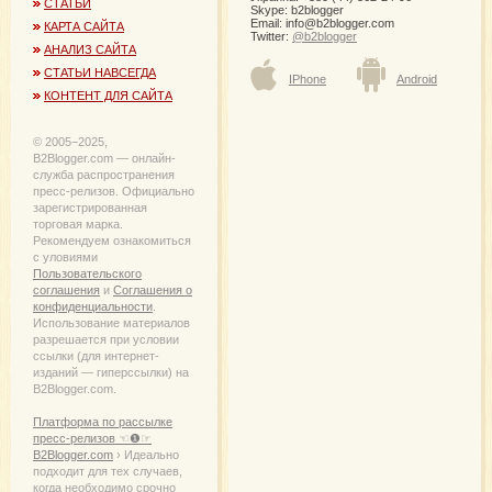
СТАТЬИ
Skype: b2blogger
Email:
info@b2blogger.com
КАРТА САЙТА
Twitter:
@b2blogger
АНАЛИЗ САЙТА
СТАТЬИ НАВСЕГДА
IPhone
Android
КОНТЕНТ ДЛЯ САЙТА
© 2005−2025,
B2Blogger.com — онлайн-
служба распространения
пресс-релизов. Официально
зарегистрированная
торговая марка.
Рекомендуем ознакомиться
с уловиями
Пользовательского
соглашения
и
Соглашения о
конфиденциальности
.
Использование материалов
разрешается при условии
ссылки (для интернет-
изданий — гиперссылки) на
B2Blogger.com.
Платформа по рассылке
пресс-релизов ☜❶☞
B2Blogger.com
› Идеально
подходит для тех случаев,
когда необходимо срочно