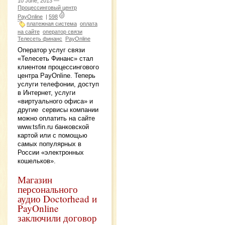
10 June, 2013 —
Процессинговый центр
PayOnline
|
598
платежная система
оплата
на сайте
оператор связи
Телесеть финанс
PayOnline
Оператор услуг связи
«Телесеть Финанс» стал
клиентом процессингового
центра PayOnline. Теперь
услуги телефонии, доступ
в Интернет, услуги
«виртуального офиса» и
другие сервисы компании
можно оплатить на сайте
www.tsfin.ru банковской
картой или с помощью
самых популярных в
России «электронных
кошельков».
Магазин
персонального
аудио Doctorhead и
PayOnline
заключили договор