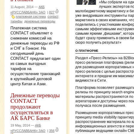
«Мы собрали на одн
лучших экспертов п
11 August, 2014 —
АКБ
малобюджетному маркетингу и би
«РУССЛАВБАНК» ЗАО
|
827
уже внедривших инструменты пар
платежная система
contact
маркетинга в своих компаниях, чт
тарифы
денежные переводы
поделились с участниками конфе
Платежная система
самыми эффективными инструме
CONTACT объявляет о
самыми яркими „фишками“, котор
снижении комиссий на
будет сразу применить в своем би
скоро получить результат»
денежные переводы из РФ
и СНГ в Гонконг. На
О ПЛАТФОРМЕ
сегодняшний день
CONTACT предлагает один
Раздел «Пресс-Релизы» на B2Blo
пресс-релизная платформа (рел
из самых выгодных
для размещения корпоративных н
тарифов на
пресс-релизов с целью распростр
осуществление транзакций
интернете и придачи им максима
в крупнейший деловой
видимости в Сети.
центр Китая и Азии.
Платформа позволяет размещать
релизы по принципу search engine vi
Денежные переводы
материалы распространяются по
CONTACT
агрегаторам и доступны через пои
продолжают
получаса после размещения.
осуществляться в
Размещение корпоративных прес
АК БАРС Банке
принципу media visibility гарантир
распространение материала по 
19 May, 2014 —
АКБ
информационных агентств и пере
публикации ведущими онлайн СМ
«РУССЛАВБАНК» ЗАО
|
356