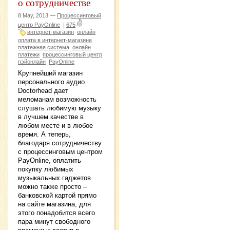
о сотрудничестве
8 May, 2013 —
Процессинговый
центр PayOnline
|
675
интернет-магазин
онлайн
оплата в интернет-магазине
платежная система
онлайн
платежи
процессинговый центр
пэйонлайн
PayOnline
Крупнейший магазин
персонального аудио
Doctorhead дает
меломанам возможность
слушать любимую музыку
в лучшем качестве в
любом месте и в любое
время. А теперь,
благодаря сотрудничеству
с процессинговым центром
PayOnline, оплатить
покупку любимых
музыкальных гаджетов
можно также просто –
банковской картой прямо
на сайте магазина, для
этого понадобится всего
пара минут свободного