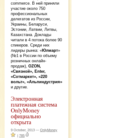
commerce. В ней приняли
участие около 750
профессиональных
делегатов из России,
Украины, Беларуси,
Эстонии, Латвии, Литвы,
Казахстана. Доклады
читали в 4 потока более 90
спикеров. Среди них
лидеры рынка: «
Юлмарт
»
(№1 в России по объему
розничных онлайн-
продаж),
OZON,
«Связной», Enter,
«Сотмаркет», «220
вольт», «Альпиндустрия»
и другие.
Электронная
платежная система
OnlyMoney
официально
открыта
9 October, 2013 —
OnlyMoney
|
785