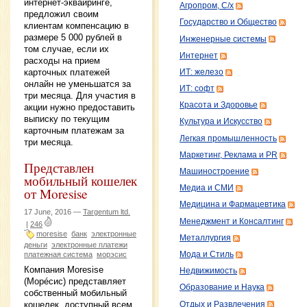
интернет-эквайринге,
Агропром, С/х
предложил своим
Государство и Общество
клиентам компенсацию в
размере 5 000 рублей в
Инженерные системы
том случае, если их
Интернет
расходы на прием
карточных платежей
ИТ: железо
онлайн не уменьшатся за
ИТ: софт
три месяца. Для участия в
Красота и Здоровье
акции нужно предоставить
выписку по текущим
Культура и Искусство
карточным платежам за
Легкая промышленность
три месяца.
Маркетинг, Реклама и PR
Представлен
Машиностроение
мобильный кошелек
Медиа и СМИ
от Moresise
Медицина и Фармацевтика
17 June, 2016 —
Targentum ltd.
Менеджмент и Консалтинг
|
246
moresise
банк
электронные
Металлургия
деньги
электронные платежи
Мода и Стиль
платежная система
морэсис
Компания Moresise
Недвижимость
(Морéсис) представляет
Образование и Наука
собственный мобильный
кошелек, доступный всем
Отдых и Развлечения