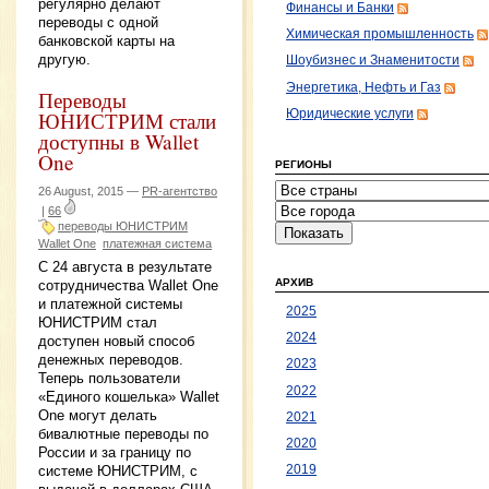
регулярно делают
Финансы и Банки
переводы с одной
Химическая промышленность
банковской карты на
другую.
Шоубизнес и Знаменитости
Энергетика, Нефть и Газ
Переводы
ЮНИСТРИМ стали
Юридические услуги
доступны в Wallet
One
РЕГИОНЫ
26 August, 2015 —
PR-агентство
|
66
переводы ЮНИСТРИМ
Wallet One
платежная система
С 24 августа в результате
АРХИВ
сотрудничества Wallet One
и платежной системы
2025
ЮНИСТРИМ стал
2024
доступен новый способ
денежных переводов.
2023
Теперь пользователи
2022
«Единого кошелька» Wallet
One могут делать
2021
бивалютные переводы по
2020
России и за границу по
системе ЮНИСТРИМ, с
2019