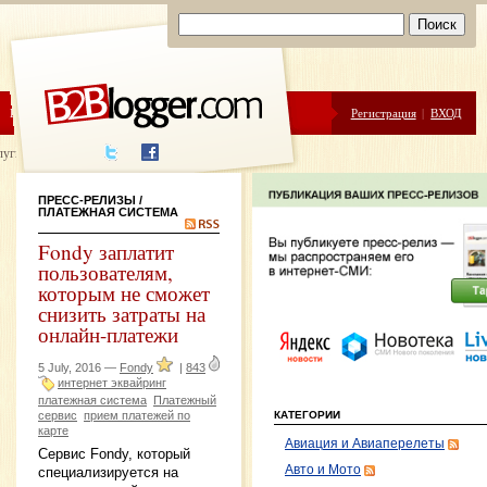
ЦЕНЫ
ПОМОЩЬ
Регистрация
|
ВХОД
луги написания
ПРЕСС-РЕЛИЗЫ
/
ПЛАТЕЖНАЯ СИСТЕМА
Fondy заплатит
пользователям,
которым не сможет
снизить затраты на
онлайн-платежи
5 July, 2016 —
Fondy
|
843
интернет эквайринг
платежная система
Платежный
сервис
прием платежей по
КАТЕГОРИИ
карте
Авиация и Авиаперелеты
Сервис Fondy, который
Авто и Мото
специализируется на