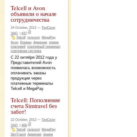
Telcell и Avon
объявили о начале
сотрудничества
24 October, 2012 —
ТелСелл
ЗАО
|
437
Telcell
телселл
MegaPay
Avon
Ереван
Армения
прием
платежей
платежный терминал
платежная система
С 22 октября 2012 года у
Представителей Avon
появилась возможность
оплачивать заказы
продукции через
платежные терминалы
Telcell и MegaPay.
Telcell: Пополнение
счета Simtravel без
забот!
22 October, 2012 —
ТелСелл
ЗАО
|
466
Telcell
телселл
MegaPay
SimTravel
Армения
прием