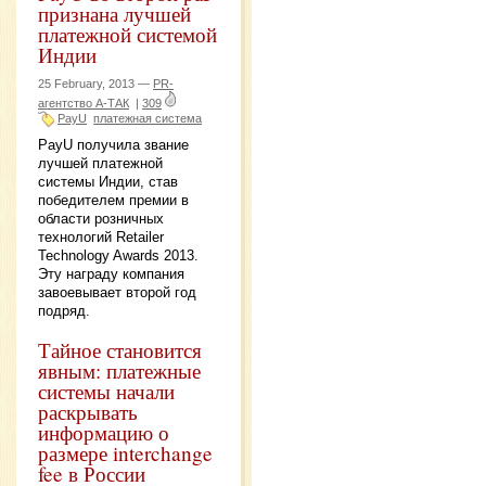
признана лучшей
платежной системой
Индии
25 February, 2013 —
PR-
агентство А-ТАК
|
309
PayU
платежная система
PayU получила звание
лучшей платежной
системы Индии, став
победителем премии в
области розничных
технологий Retailer
Technology Awards 2013.
Эту награду компания
завоевывает второй год
подряд.
Тайное становится
явным: платежные
системы начали
раскрывать
информацию о
размере interchange
fee в России