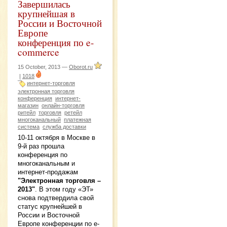
Завершилась
крупнейшая в
России и Восточной
Европе
конференция по e-
commerce
15 October, 2013 —
Oborot.ru
|
1018
интернет-торговля
электронная торговля
конференция
интернет-
магазин
онлайн-торговля
ритейл
торговля
ретейл
многоканальный
платежная
система
служба доставки
10-11 октября в Москве в
9-й раз прошла
конференция по
многоканальным и
интернет-продажам
"Электронная торговля –
2013"
. В этом году «ЭТ»
снова подтвердила свой
статус крупнейшей в
России и Восточной
Европе конференции по e-