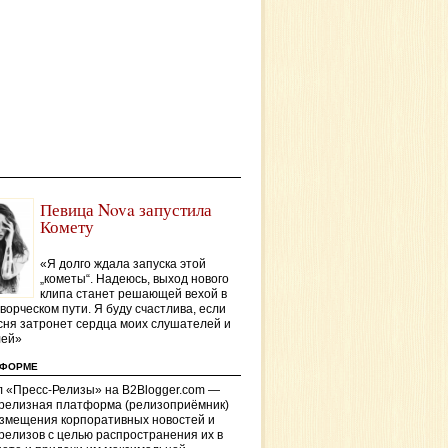
Певица Nova запустила
Комету
«Я долго ждала запуска этой
„кометы“. Надеюсь, выход нового
клипа станет решающей вехой в
ворческом пути. Я буду счастлива, если
сня затронет сердца моих слушателей и
лей»
ТФОРМЕ
 «Пресс-Релизы» на B2Blogger.com —
-релизная платформа (релизоприёмник)
азмещения корпоративных новостей и
релизов с целью распространения их в