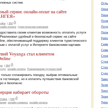
атежных систем.
Отды
Охра
сный сервис онлайн-оплат на сайте
ПАНГЕЯ»
Пище
Поли
nline
|
350
нлайн-оплата
туристическая компания
Потр
доставила своим клиентам возможность оплатить услуги
Пром
 Реализовал удобный и безопасный сервис на сайте
Рабо
line, обеспечивающий поддержку клиентов туристического
Семи
ым с оплатой услуг в Интернете банковскими картами.
Семь
твий Voyanga стал клиентом
Спор
nline
Стра
ne
|
384
Стро
услуг
онлайн-оплата
Планирование путешествий
Судо
 только спланировать поездку, выбрав оптимальные
в гостиницах, но и оплатить путешествие банковской
Тамо
ро и безопасно.
Теле
ерция набирает обороты
Торг
Тран
Online
|
339
жения
онлайн-сервисы
онлайн-оплата
Тури