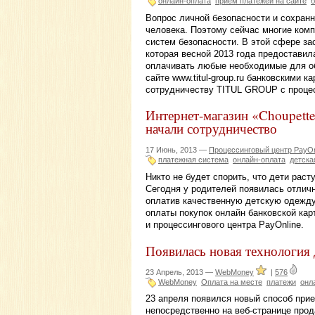
онлайн-оплата
прием платежей на сайте
б
Вопрос личной безопасности и сохран
человека. Поэтому сейчас многие комп
систем безопасности. В этой сфере з
которая весной 2013 года предоставил
оплачивать любые необходимые для об
сайте www.titul-group.ru банковскими 
сотрудничеству TITUL GROUP с процес
Интернет-магазин «Choupette
начали сотрудничество
17 Июнь, 2013 —
Процессинговый центр PayOn
платежная система
онлайн-оплата
детска
Никто не будет спорить, что дети раст
Сегодня у родителей появилась отлич
оплатив качественную детскую одежду 
оплаты покупок онлайн банковской кар
и процессингового центра PayOnline.
Появилась новая технология
23 Апрель, 2013 —
WebMoney
|
576
WebMoney
Оплата на месте
платежи
онл
23 апреля появился новый способ при
непосредственно на веб-странице прод