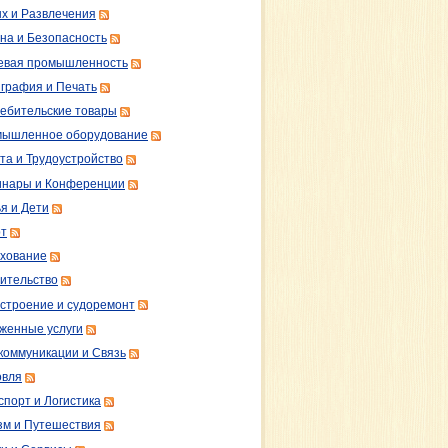
х и Развлечения
на и Безопасность
вая промышленность
графия и Печать
ебительские товары
ышленное оборудование
та и Трудоустройство
нары и Конференции
я и Дети
т
хование
ительство
строение и судоремонт
женные услуги
коммуникации и Связь
овля
спорт и Логистика
зм и Путешествия