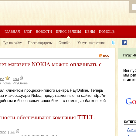
ГЛАВНАЯ
БЛОГ
НОВОСТИ
ПРЕСС-РЕЛИЗЫ
ЦЕНЫ
ПОМОЩЬ
Тур по сайту
Пресс-портреты
Ошибки
Услуги написания
нет-магазине NOKIA можно оплачивать с
ine
|
593
u
nokia
PayOnline
л клиентом процессингового центра PayOnline. Теперь
 и аксессуары Nokia, представленные на сайте http://n-
 удобным и безопасным способом – с помощью банковской
сности обеспечивают компания TITUL
КАТЕГ
Авиа
line
|
326