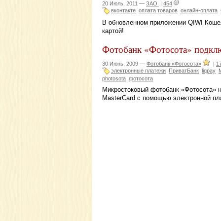
20 Июль, 2011 —
ЗАО
|
454
вконтакте
оплата товаров
онлайн-оплата
В обновленном приложении QIWI Кошел
картой!
Фотобанк «Фотосота» подклю
30 Июнь, 2009 —
Фотобанк «Фотосота»
|
1
электронные платежи
ПриватБанк
liqpay
photosota
фотосота
Микростоковый фотобанк «Фотосота» н
MasterCard с помощью электронной пл