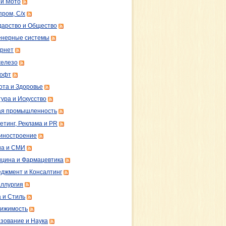
 и Мото
пром, С/х
дарство и Общество
нерные системы
рнет
железо
софт
ота и Здоровье
тура и Искусство
ая промышленность
етинг, Реклама и PR
иностроение
а и СМИ
цина и Фармацевтика
джмент и Консалтинг
ллургия
 и Стиль
ижимость
зование и Наука