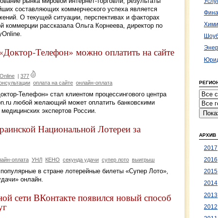
ование рынка мировой интернет-торговли, результаты
Услу
нейших составляющих коммерческого успеха является
Фина
ений. О текущей ситуации, перспективах и факторах
Хими
й коммерции рассказала Ольга Корнеева, директор по
Online.
Шоуб
Энер
 «Доктор-Телефон» можно оплатить на сайте
Юрид
Online
|
377
онсультации
оплата на сайте
онлайн-оплата
РЕГИО
ктор-Телефон» стал клиентом процессингового центра
efon.ru любой желающий может оплатить банковскими
 медицинских экспертов России.
краинской Национальной Лотереи за
АРХИВ
2017
лайн-оплата
УНЛ
КЕНО
секунда удачи
супер лото
выигрыш
2016
популярные в стране лотерейные билеты «Супер Лото»,
2015
дачи» онлайн.
2014
ной сети ВКонтакте появился новый способ
2013
уг
2012