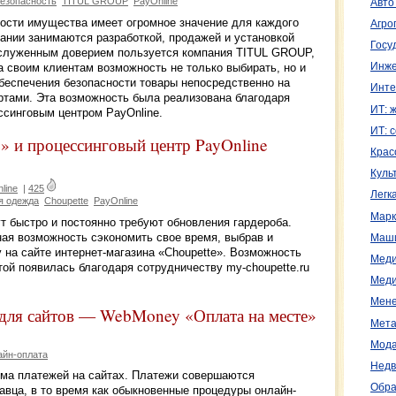
езопасность
TITUL GROUP
PayOnline
Авто
ности имущества имеет огромное значение для каждого
Агро
ании занимаются разработкой, продажей и установкой
Госу
аслуженным доверием пользуется компания TITUL GROUP,
а своим клиентам возможность не только выбирать, но и
Инже
еспечения безопасности товары непосредственно на
Инте
картами. Эта возможность была реализована благодаря
ИТ: 
синговым центром PayOnline.
ИТ: 
» и процессинговый центр PayOnline
Крас
Куль
line
|
425
Легк
я одежда
Choupette
PayOnline
Марк
ут быстро и постоянно требуют обновления гардероба.
ная возможность сэкономить свое время, выбрав и
Маш
на сайте интернет-магазина «Choupette». Возможность
Меди
той появилась благодаря сотрудничеству my-choupette.ru
Меди
Мене
 для сайтов — WebMoney «Оплата на месте»
Мета
Мода
айн-оплата
Недв
ема платежей на сайтах. Платежи совершаются
Обра
авца, в то время как обыкновенные процедуры онлайн-