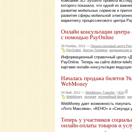
Компания SLI Systems провела исслед
которого показали, что одной из важ
развитие мобильных сервисов и прилож
развития сферы мобильной электронно
маркетингу процессингового центра Pay
Онлайн консультации центра
с помощью PayOnline
28 Ноябрь, 2012 —
Процессинговый центр Pay
PayOnline
Доктор-Телефон
медицинские к
Информационный справочный центр «До
PayOnline. Теперь на сайте doktor-tel
картами онлайн консультации ведущих
Началась продажа билетов У
WebMoney
24 Май, 2012 —
WebMoney Transfer
|
814
WebMoney
лотерея
лотерейный билет
он
WebMoney дает возможность покупать 
«Лото Максима», «КЕНО» и «Секунда у
Теперь у участников социаль
онлайн-оплаты товаров и усл