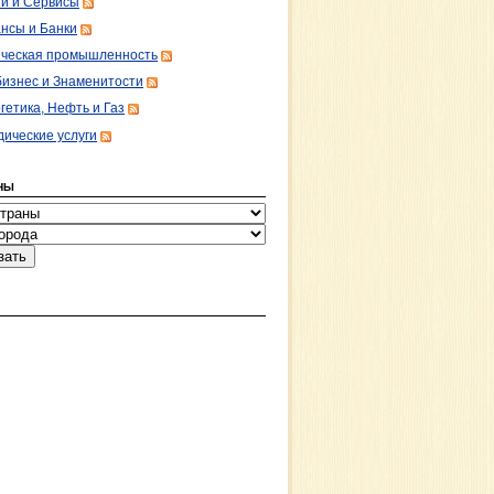
ги и Сервисы
нсы и Банки
ческая промышленность
изнес и Знаменитости
гетика, Нефть и Газ
ические услуги
НЫ