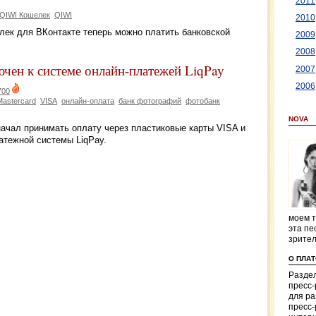
2011
QIWI Кошелек
QIWI
2010
ек для ВКонтакте теперь можно платить банковской
2009
2008
чен к системе онлайн-платежей LiqPay
2007
2006
700
Mastercard
VISA
онлайн-оплата
банк фотографий
фотобанк
NOVA
ачал принимать оплату через пластиковые карты VISA и
атежной системы LiqPay.
моем т
эта пе
зрите
О ПЛА
Раздел
пресс
для р
пресс-