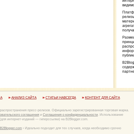
интерн
видимо
Платф
релизы
матер
агрега
получа
Разме
принци
распр
информ
публи
B2Blog
содер
партн
ТА
АНАЛИЗ САЙТА
СТАТЬИ НАВСЕГДА
КОНТЕНТ ДЛЯ САЙТА
 распространения пресс-релизов. Официально зарегистрированная торговая марка.
овательского соглашения
и
Соглашения о конфиденциальности
. Использование
для интернет-изданий — гиперссылки) на B2Blogger.com.
B2Blogger.com
› Идеально подходит для тех случаев, когда необходимо срочно