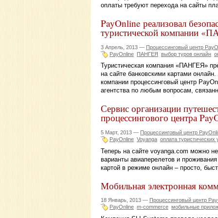
оплаты требуют перехода на сайты пл
PayOnline реализовал безопа
туристической компании «
3 Апрель, 2013 —
Процессинговый центр PayO
PayOnline
ПАНГЕЯ
выбор туров онлайн
о
Туристическая компания «ПАНГЕЯ» пре
на сайте банковскими картами онлайн.
компании процессинговый центр PayOn
агентства по любым вопросам, связанн
Сервис организации путешес
процессингового центра PayO
5 Март, 2013 —
Процессинговый центр PayOnli
PayOnline
Voyanga
оплата туристических 
Теперь на сайте voyanga.com можно не
варианты авиаперелетов и проживания 
картой в режиме онлайн – просто, быст
Мобильная электронная комм
18 Январь, 2013 —
Процессинговый центр Pay
PayOnline
m-commerce
мобильные прило