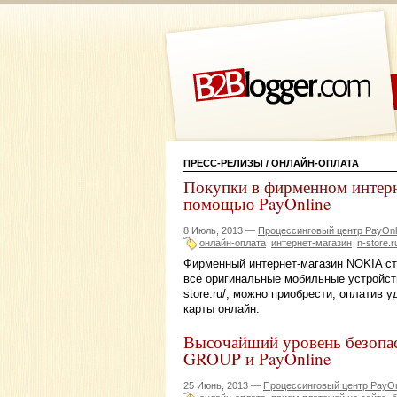
ПРЕСС-РЕЛИЗЫ
/ ОНЛАЙН-ОПЛАТА
Покупки в фирменном интер
помощью PayOnline
8 Июль, 2013 —
Процессинговый центр PayOnl
онлайн-оплата
интернет-магазин
n-store.r
Фирменный интернет-магазин NOKIA ста
все оригинальные мобильные устройства
store.ru/, можно приобрести, оплатив
карты онлайн.
Высочайший уровень безопа
GROUP и PayOnline
25 Июнь, 2013 —
Процессинговый центр PayOn