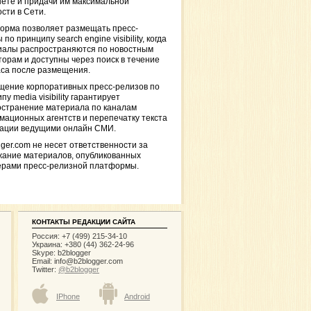
ете и придачи им максимальной
сти в Сети.
орма позволяет размещать пресс-
 по принципу search engine visibility, когда
иалы распространяются по новостным
торам и доступны через поиск в течение
са после размещения.
щение корпоративных пресс-релизов по
пу media visibility гарантирует
остранение материала по каналам
ационных агентств и перепечатку текста
кации ведущими онлайн СМИ.
ger.com не несет ответственности за
жание материалов, опубликованных
ерами пресс-релизной платформы.
КОНТАКТЫ РЕДАКЦИИ САЙТА
Россия: +7 (499) 215-34-10
Украина: +380 (44) 362-24-96
Skype: b2blogger
Email:
info@b2blogger.com
Twitter:
@b2blogger
IPhone
Android