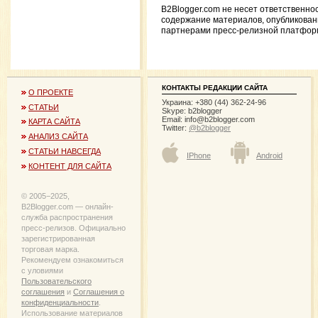
B2Blogger.com не несет ответственно
содержание материалов, опубликова
партнерами пресс-релизной платфор
КОНТАКТЫ РЕДАКЦИИ САЙТА
О ПРОЕКТЕ
Украина: +380 (44) 362-24-96
СТАТЬИ
Skype: b2blogger
Email:
info@b2blogger.com
КАРТА САЙТА
Twitter:
@b2blogger
АНАЛИЗ САЙТА
СТАТЬИ НАВСЕГДА
IPhone
Android
КОНТЕНТ ДЛЯ САЙТА
© 2005−2025,
B2Blogger.com — онлайн-
служба распространения
пресс-релизов. Официально
зарегистрированная
торговая марка.
Рекомендуем ознакомиться
с уловиями
Пользовательского
соглашения
и
Соглашения о
конфиденциальности
.
Использование материалов