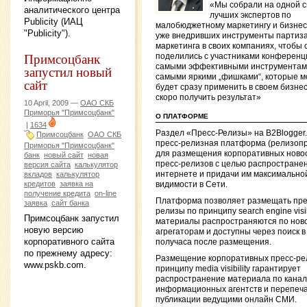
«Мы собрали на одной 
аналитического центра
лучших экспертов по
Publicity (ИАЦ
малобюджетному маркетингу и бизнес
"Publicity").
уже внедривших инструменты партиза
маркетинга в своих компаниях, чтобы 
Примсоцбанк
поделились с участниками конференц
самыми эффективными инструментам
запустил новый
самыми яркими „фишками“, которые 
сайт
будет сразу применить в своем бизнес
скоро получить результат»
10 April, 2009 —
ОАО СКБ
Приморья "Примсоцбанк"
О ПЛАТФОРМЕ
|
1634
Раздел «Пресс-Релизы» на B2Blogger
Примсоцбанк
ОАО СКБ
пресс-релизная платформа (релизоп
Приморья "Примсоцбанк"
для размещения корпоративных ново
банк
новый сайт
новая
пресс-релизов с целью распространен
версия сайта
калькулятор
интернете и придачи им максимально
вкладов
калькулятор
кредитов
заявка на
видимости в Сети.
получение кредита
on-line
Платформа позволяет размещать пре
заявка
сайт банка
релизы по принципу search engine visibi
Примсоцбанк запустил
материалы распространяются по нов
новую версию
агрегаторам и доступны через поиск в
корпоративного сайта
получаса после размещения.
по прежнему адресу:
Размещение корпоративных пресс-ре
www.pskb.com.
принципу media visibility гарантирует
распространение материала по кана
информационных агентств и перепеча
публикации ведущими онлайн СМИ.