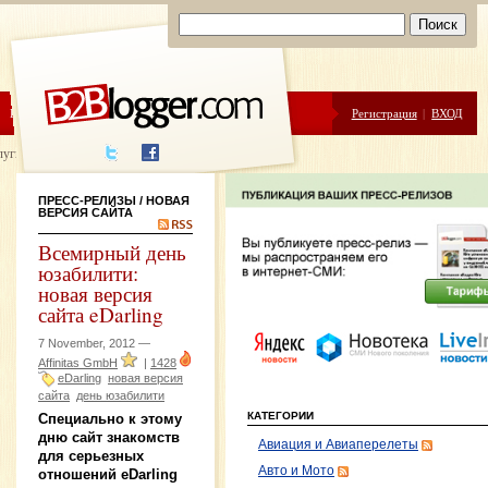
ЦЕНЫ
ПОМОЩЬ
Регистрация
|
ВХОД
луги написания
ПРЕСС-РЕЛИЗЫ
/ НОВАЯ
ВЕРСИЯ САЙТА
Всемирный день
юзабилити:
новая версия
сайта eDarling
7 November, 2012 —
Affinitas GmbH
|
1428
eDarling
новая версия
сайта
день юзабилити
КАТЕГОРИИ
Специально к этому
дню сайт знакомств
Авиация и Авиаперелеты
для серьезных
Авто и Мото
отношений eDarling