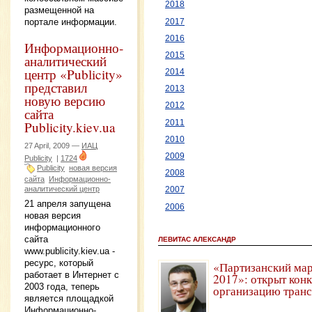
2018
размещенной на
портале информации.
2017
2016
Информационно-
2015
аналитический
центр «Publicity»
2014
представил
2013
новую версию
2012
сайта
2011
Publicity.kiev.ua
2010
27 April, 2009 —
ИАЦ
2009
Publicity
|
1724
Publicity
новая версия
2008
сайта
Информационно-
аналитический центр
2007
21 апреля запущена
2006
новая версия
информационного
сайта
ЛЕВИТАС АЛЕКСАНДР
www.publicity.kiev.ua -
ресурс, который
«Партизанский мар
работает в Интернет с
2017»: открыт конк
2003 года, теперь
организацию тран
является площадкой
Информационно-