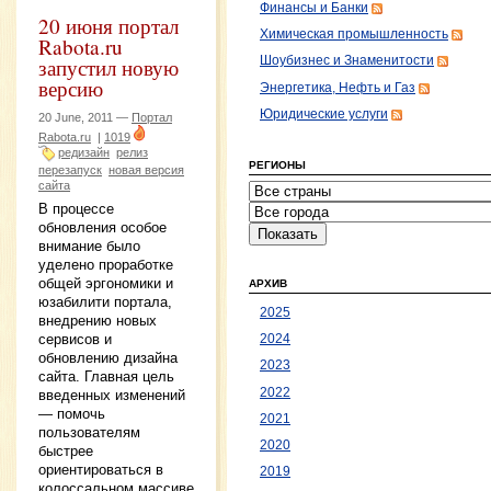
Финансы и Банки
20 июня портал
Химическая промышленность
Rabota.ru
запустил новую
Шоубизнес и Знаменитости
версию
Энергетика, Нефть и Газ
Юридические услуги
20 June, 2011 —
Портал
Rabota.ru
|
1019
редизайн
релиз
РЕГИОНЫ
перезапуск
новая версия
сайта
В процессе
обновления особое
внимание было
уделено проработке
общей эргономики и
АРХИВ
юзабилити портала,
2025
внедрению новых
сервисов и
2024
обновлению дизайна
2023
сайта. Главная цель
2022
введенных изменений
— помочь
2021
пользователям
2020
быстрее
ориентироваться в
2019
колоссальном массиве