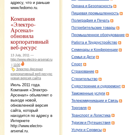
адресу, что и раньше
Охрана и Безопасность
www.fedomo.ru.
Пищевая промышленность
Компания
Полиграфия и Печать
«Электро-
Потребительские товары
Арсенал»
обновила
Промышленное оборудование
корпоративный
Работа и Трудоустройство
веб-ресурс
Семинары и Конференции
13 July, 2011 —
Семья и Дети
http://www.electro-arsenal.ru
Спорт
|
1100
Электро-Арсенал
Страхование
корпоративный веб-ресурс
новая версия сайта
Строительство
Июль 2011 года.
Судостроение и судоремонт
Компания «Электро-
Таможенные услуги
Арсенал» объявляет о
выходе новой,
Телекоммуникации и Связь
обновленной версия
Торговля
сайта, который
находится по адресу в
Транспорт и Логистика
Интернете
Туризм и Путешествия
http://www.electro-
Услуги и Сервисы
arsenal.ru.