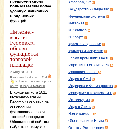
предложил своим
Агропром, С/х
пользователям более
Государство и Общество
удобную навигацию
и ряд новых
Инженерные системы
функций.
Интернет
Интернет-
ИТ: железо
магазин
ИТ: софт
Fedomo.ru
Красота и Здоровье
обновил
Культура и Искусство
функционал
торговой
Легкая промышленность
площадки
Маркетинг, Реклама и PR
Машиностроение
23 August, 2011 —
Компания Fedomo
|
1284
Медиа и СМИ
fedomo.ru
новая версия
сайта
интерне-магазин
Медицина и Фармацевтика
В конце августа 2011
Менеджмент и Консалтинг
интернет-магазин
Металлургия
Fedomo.ru объявил об
обновлении
Мода и Стиль
функционала своей
Недвижимость
торговой площадки.
Образование и Наука
Обновленный сайт вы
найдете по тому же
Отдых и Развлечения