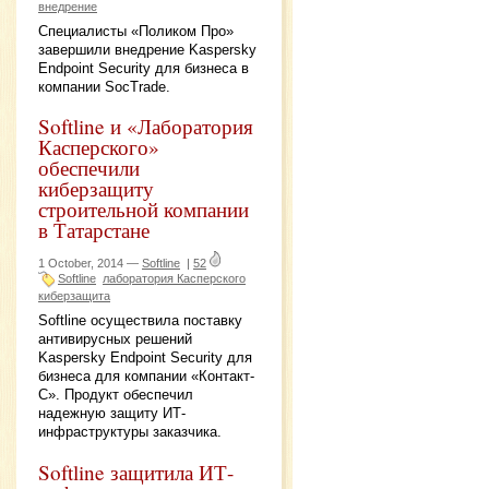
внедрение
Специалисты «Поликом Про»
завершили внедрение Kaspersky
Endpoint Security для бизнеса в
компании SocTrade.
Softline и «Лаборатория
Касперского»
обеспечили
киберзащиту
строительной компании
в Татарстане
1 October, 2014 —
Softline
|
52
Softline
лаборатория Касперского
киберзащита
Softline осуществила поставку
антивирусных решений
Kaspersky Endpoint Security для
бизнеса для компании «Контакт-
С». Продукт обеспечил
надежную защиту ИТ-
инфраструктуры заказчика.
Softline защитила ИТ-