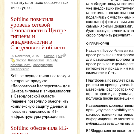
института от всех современных
малобюджетному маркетинг
типов угроз.
уже внедривших инструмен
маркетинга в своих компани
Softline повысила
поделились с участниками
самыми эффективными инс
уровень сетевой
самыми яркими „фишками“,
безопасности в Центре
будет сразу применить в св
гигиены и
скоро получить результат»
эпидемиологии в
О ПЛАТФОРМЕ
Свердловской области
Раздел «Пресс-Релизы» на
пресс-релизная платформа
25 November, 2015 —
Softline
|
50
для размещения корпорати
Softline
Kaspersky
Security
пресс-релизов с целью рас
безопасность
лаборатория
интернете и придачи им м
Касперского
видимости в Сети.
Softline осуществила поставку и
Платформа позволяет разм
внедрение продукта
релизы по принципу search en
«Лаборатории Касперского» для
материалы распространяют
Центра гигиены и эпидемиологии
агрегаторам и доступны чер
в Свердловской области.
получаса после размещени
Решение позволило обеспечить
Размещение корпоративных
комплексную защиту данных и
принципу media visibility г
повысить надежность ИТ-
распространение материал
инфраструктуры учреждения.
информационных агентств и
публикации ведущими онла
Softline обеспечила ИБ-
B2Blogger.com не несет отв
защиту