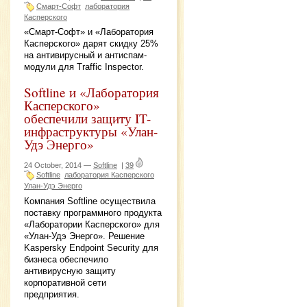
Смарт-Софт
лаборатория
Касперского
«Смарт-Софт» и «Лаборатория
Касперского» дарят скидку 25%
на антивирусный и антиспам-
модули для Traffic Inspector.
Softline и «Лаборатория
Касперского»
обеспечили защиту IT-
инфраструктуры «Улан-
Удэ Энерго»
24 October, 2014 —
Softline
|
39
Softline
лаборатория Касперского
Улан-Удэ Энерго
Компания Softline осуществила
поставку программного продукта
«Лаборатории Касперского» для
«Улан-Удэ Энерго». Решение
Kaspersky Endpoint Security для
бизнеса обеспечило
антивирусную защиту
корпоративной сети
предприятия.