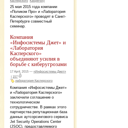
Касперского
Kaspersky
25 мая 2015 года компании
«Поликом Про» и «Лаборатория
Касперского» проводят в Санкт-
Петербурге совместный
семинар.
Компания
«Инфосистемы Джет» и
«Лаборатория
Касперского»
объединяют усилия в
борьбе с киберугрозами
17 April, 2015 —
«Инфосистемы Джет»
|
157
лаборатория Касперского
Компания «Инфосистемы Джет»
и «Лаборатория Касперского»
заключили соглашение о
технологическом
сотрудничестве. В рамках этого
партнерства репутационная база
данных аутсорсингового сервиса
Jet Security Operations Center
(JSOC), предоставляемого