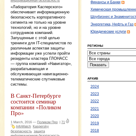
информационная безопасность
Финансы и Банки
«Лаборатория Касперского»
Химическая промышленн
обеспечивает информационную
безопасность корпоративного
Шоубизнес и Знаменитос
сегмента не только на уровне
Энергетика, Нефть и Газ
технологий, но и на уровне
Юридические услуги
сотрудников компаний.
Запущенные с этой целью
тренинги для IT-специалистов по
РЕГИОНЫ
различным аспектам защиты
информации уже успели пройти
резиденты кластера ГЛОНАСС
— группа компаний «Навигатор»,
разрабатывающая и
обслуживающая навигационно-
телематические спутниковые
АРХИВ
системы.
2024
В Санкт-Петербурге
2023
состоится семинар
2022
компании «Поликом
2021
Про»
2020
1 March, 2016 —
Поликом Про
|
71
2019
InfoWatch
Kaspersky
2018
безопасность
защита
информационная безопасность