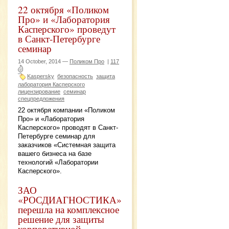
22 октября «Поликом
Про» и «Лаборатория
Касперского» проведут
в Санкт-Петербурге
семинар
14 October, 2014 —
Поликом Про
|
117
Kaspersky
безопасность
защита
лаборатория Касперского
лицензирование
семинар
спецпредложения
22 октября компании «Поликом
Про» и «Лаборатория
Касперского» проводят в Санкт-
Петербурге семинар для
заказчиков «Системная защита
вашего бизнеса на базе
технологий «Лаборатории
Касперского».
ЗАО
«РОСДИАГНОСТИКА»
перешла на комплексное
решение для защиты
корпоративной