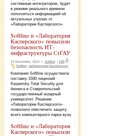
системным интегратором, будет
в режиме реального времени
пополняться информацией об
актуальных угрозах от
«Лаборатории Касперского».
Softline и «Лаборатория
Касперского» повысили
безопасность ИТ-
инфраструктуры СтГАУ
21 November, 2014 —
Softline
|
288
Softline
лаборатория Касперского
Компания Softline осуществила
поставку 1500 лицензий
Kaspersky Total Security для
бизнеса в Ставропольский
государственный аграрный
университет. Решение
«Лаборатории Касперского»
позволило обеспечить защиту
всего компьютерного парка вуза.
Softline и «Лаборатория
Касперского» повысили