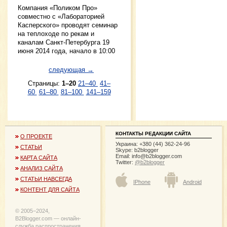
Компания «Поликом Про»
совместно с «Лабораторией
Касперского» проводят семинар
на теплоходе по рекам и
каналам Санкт-Петербурга 19
июня 2014 года, начало в 10:00
следующая →
Страницы:
1–20
21–40
41–
60
61–80
81–100
141–159
КОНТАКТЫ РЕДАКЦИИ САЙТА
О ПРОЕКТЕ
Украина: +380 (44) 362-24-96
СТАТЬИ
Skype: b2blogger
Email:
info@b2blogger.com
КАРТА САЙТА
Twitter:
@b2blogger
АНАЛИЗ САЙТА
СТАТЬИ НАВСЕГДА
IPhone
Android
КОНТЕНТ ДЛЯ САЙТА
© 2005−2024,
B2Blogger.com — онлайн-
служба распространения