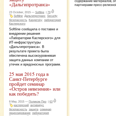
содержание материалов, о
«Дальгипротранса»
партнерами пресс-релизно
23 October, 2015 —
Softline
|
79
Softline
Дальгипротранс
Security
безопасность
Kaspersky
лаборатория
Касперского
Softline сообщила о поставке и
внедрении решения
«Лаборатории Касперского» для
ИТ-инфраструктуры
«Дальгипротранса». В
результате проекта была
обеспечена высокоуровневая
защита данных компании от
утечек и вредоносных программ.
25 мая 2015 года в
Санкт-Петербурге
пройдет семинар
«Остров невезения» или
как победить?
8 May, 2015 —
Поликом Про
|
63
касперский
антивирус
безопасность
защита
семинар
лицензирование
лаборатория