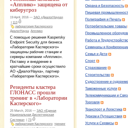
«Апплико» защищена от
Охрана и Безопасность
киберугроз
Пищевая промышленност
19 April, 2016 —
ЗАО «ДиалогНаука»
Полиграфия и Печать
|
113
Потребительские товары
лаборатория Касперского
ДиалогНаука
Апплико
Промышленное оборудов
С помощью решения Kaspersky
Работа и Трудоустройств
Endpoint Security для бизнеса
«Лаборатории Касперского»
Семинары и Конференци
защищены рабочие станции и
Семья и Дети
серверы компании «Апплико».
Спорт
Поставку и внедрение в
кратчайшие сроки осуществило
Страхование
АО «ДиалогНаука», партнер
Строительство
«Лаборатории Касперского».
Судостроение и судорем
Резиденты кластера
Таможенные услуги
ГЛОНАСС прошли
Телекоммуникации и Связ
тренинг в «Лаборатории
Касперского»
Торговля
Транспорт и Логистика
25 March, 2016 —
ЗАО «Единая
Национальная Диспетчерская
Туризм и Путешествия
Система»
|
73
Услуги и Сервисы
лаборатория Касперского
тренинг