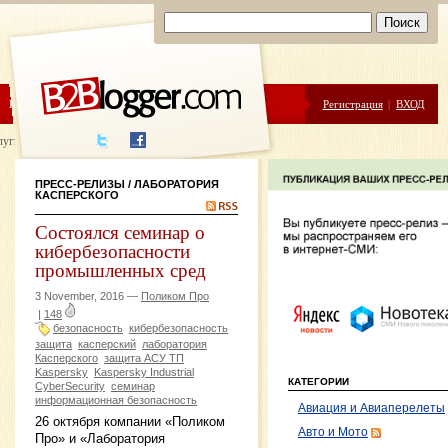
ЦЕНЫ
ПОМОЩЬ
Регистрация
|
ВХОД
луги написания
ПРЕСС-РЕЛИЗЫ
/ ЛАБОРАТОРИЯ
КАСПЕРСКОГО
Состоялся семинар о
кибербезопасности
промышленных сред
3 November, 2016 —
Поликом Про
|
148
безопасность
кибербезопасность
защита
касперский
лаборатория
Касперского
защита АСУ ТП
Kaspersky
Kaspersky Industrial
КАТЕГОРИИ
CyberSecurity
семинар
информационная безопасность
Авиация и Авиаперелеты
26 октября компании «Поликом
Авто и Мото
Про» и «Лаборатория