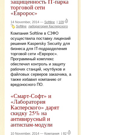
защищенность IT-парка
торговой сети
«Евророс»
14 November, 2014 —
Softline
|
109
Softline
лаборатория Касперского
Компания Softline в СЗФО
осуществила поставку лицензий
решения Kaspersky Security для
бизнеса для IT-подразделения
торговой сети «Евророс».
Программный комплекс
обеспечил контроль и защиту
рабочих станций, ноутбуков и
файловых серверов заказчика, а
также избавил компанию от
вредоносного ПО.
«Смарт-Софт» и
«Лаборатория
Касперского» дарят
скидку 25% на
антивирусный и
антиспам-модули
10 November, 2014 —
Компания
|
82