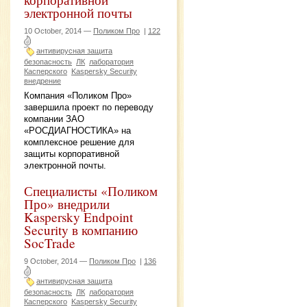
электронной почты
10 October, 2014 —
Поликом Про
|
122
антивирусная защита
безопасность
ЛК
лаборатория
Касперского
Kaspersky Security
внедрение
Компания «Поликом Про»
завершила проект по переводу
компании ЗАО
«РОСДИАГНОСТИКА» на
комплексное решение для
защиты корпоративной
электронной почты.
Специалисты «Поликом
Про» внедрили
Kaspersky Endpoint
Security в компанию
SocTrade
9 October, 2014 —
Поликом Про
|
136
антивирусная защита
безопасность
ЛК
лаборатория
Касперского
Kaspersky Security