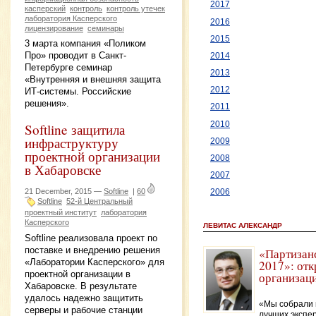
2017
касперский
контроль
контроль утечек
лаборатория Касперского
2016
лицензирование
семинары
2015
3 марта компания «Поликом
Про» проводит в Санкт-
2014
Петербурге семинар
2013
«Внутренняя и внешняя защита
2012
ИТ-системы. Российские
решения».
2011
2010
Softline защитила
инфраструктуру
2009
проектной организации
2008
в Хабаровске
2007
21 December, 2015 —
Softline
|
60
2006
Softline
52-й Центральный
проектный институт
лаборатория
Касперского
ЛЕВИТАС АЛЕКСАНДР
Softline реализовала проект по
поставке и внедрению решения
«Партизан
«Лаборатории Касперского» для
2017»: отк
проектной организации в
организац
Хабаровске. В результате
удалось надежно защитить
«Мы собрали 
серверы и рабочие станции
лучших экспе