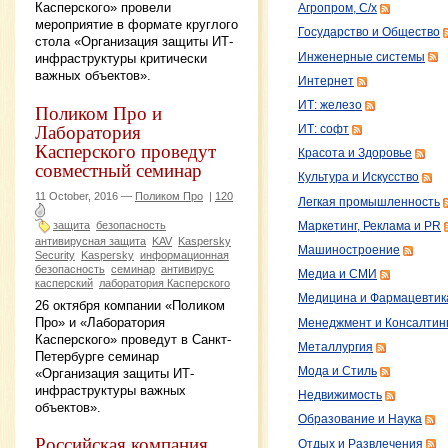
Касперского» провели
Агропром, С/х
мероприятие в формате круглого
Государство и Общество
стола «Организация защиты ИТ-
Инженерные системы
инфраструктуры критически
важных объектов».
Интернет
ИТ: железо
Поликом Про и
Лаборатория
ИТ: софт
Касперского проведут
Красота и Здоровье
совместный семинар
Культура и Искусство
11 October, 2016 —
Поликом Про
|
120
Легкая промышленность
защита
безопасность
Маркетинг, Реклама и PR
антивирусная защита
KAV
Kaspersky
Машиностроение
Security
Kaspersky
информационная
безопасность
семинар
антивирус
Медиа и СМИ
касперский
лаборатория Касперского
Медицина и Фармацевтик
26 октября компании «Поликом
Про» и «Лаборатория
Менеджмент и Консалтин
Касперского» проведут в Санкт-
Металлургия
Петербурге семинар
Мода и Стиль
«Организация защиты ИТ-
инфраструктуры важных
Недвижимость
объектов».
Образование и Наука
Российская компания
Отдых и Развлечения