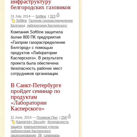
инфраструктуру
белгородских газовиков
31 July, 2014 —
Softline
|
323
Softline
Газпром газораспределение
Белгород
лаборатория Касперского
Компания Softline защитила
более 800 ПК предприятия
«Газпром газораспределение
Белгород» с помощью
продуктов «Лаборатории
Касперского». В результате
проекта была обеспечена
безопасность рабочих мест
сотрудников организации.
В Санкт-Петербурге
пройдет семинар по
продуктам
«Лаборатории
Касперского»
11 June, 2014 —
Поликом Про
|
258
Kaspersky Security
безопасность
защита
компьютерные угрозы
лаборатория Касперского
лицензирование
ЛК
семинары