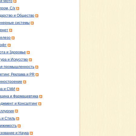
 и Мото
пром, С/х
дарство и Общество
нерные системы
рнет
железо
софт
ота и Здоровье
тура и Искусство
ая промышленность
етинг, Реклама и PR
иностроение
а и СМИ
цина и Фармацевтика
джмент и Консалтинг
ллургия
 и Стиль
ижимость
зование и Наука