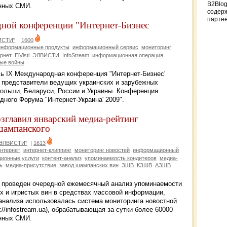
B2Blog
онных СМИ.
содер
партн
дной конференции "Интернет-Бизнес
ИСТИ"
|
1600
информационные продукты
информационный сервис
мониторинг
рнет
ElVisti
ЭЛВИСТИ
InfoStream
информационная операция
ые войны
сь IX Международная конференция "Интернет-Бизнес'
е представители ведущих украинских и зарубежных
Польши, Беларуси, России и Украины. Конференция
ного Форума "Интернет-Украина' 2009".
главил январский медиа-рейтинг
шампанского
"ЭЛВИСТИ"
|
1613
нтернет
интернет-клиппинг
мониторинг новостей
информационный
ионные услуги
контент-анализ
упоминаемость кондитеров
медиа-
ь
медиа-присутствие
завод шампанских вин
ЗШВ
КЗШВ
АЗШВ
проведен очередной ежемесячный анализ упоминаемости
х и игристых вин в средствах массовой информации,
 анализа использовалась система мониторинга новостной
://infostream.ua), обрабатывающая за сутки более 60000
онных СМИ.