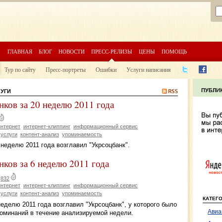
ГЛАВНАЯ
БЛОГ
НОВОСТИ
ПРЕСС-РЕЛИЗЫ
ЦЕНЫ
ПОМОЩЬ
Тур по сайту
Пресс-портреты
Ошибки
Услуги написания
УГИ
ков за 20 неделю 2011 года
интернет
интернет-клиппинг
информационный сервис
услуги
контент-анализ
упоминаемость
 неделю 2011 года возглавил "Укрсоцбанк".
ков за 6 неделю 2011 года
|
832
интернет
интернет-клиппинг
информационный сервис
услуги
контент-анализ
упоминаемость
КАТЕГ
еделю 2011 года возглавил "Укрсоцбанк", у которого было
Авиа
оминаний в течение анализируемой недели.