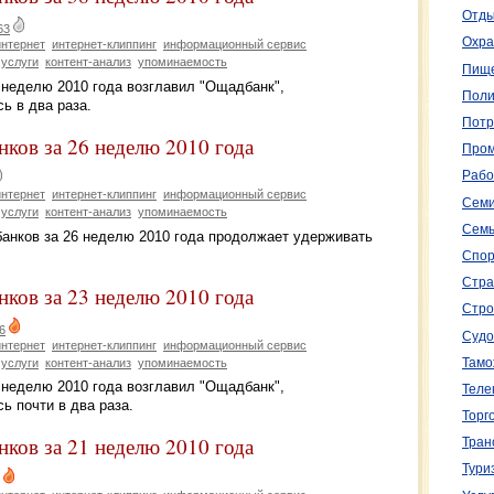
Отды
63
Охра
интернет
интернет-клиппинг
информационный сервис
услуги
контент-анализ
упоминаемость
Пище
 неделю 2010 года возглавил "Ощадбанк",
Поли
ь в два раза.
Потр
ков за 26 неделю 2010 года
Пром
Рабо
интернет
интернет-клиппинг
информационный сервис
Семи
услуги
контент-анализ
упоминаемость
Семь
банков за 26 неделю 2010 года продолжает удерживать
Спор
Стра
ков за 23 неделю 2010 года
Стро
6
Судо
интернет
интернет-клиппинг
информационный сервис
услуги
контент-анализ
упоминаемость
Тамо
 неделю 2010 года возглавил "Ощадбанк",
Теле
ь почти в два раза.
Торг
ков за 21 неделю 2010 года
Тран
Тури