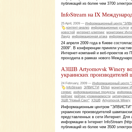
публикаций из более чем 3700 электр
InfoStream на IX Междунаро
25 April, 2009 —
Информационный центр "ЭЛВ
контент-анализ
информационные услуги
новостей
интернет-клиппинг
мониторинг Инте
Ландэ
информационная атака
информационн
24 апреля 2009 года в Киеве состояла
2009". В конференции приняли участи
Интернет-компаний и веб-проектов из 
проходила в рамках нового Международ
АЗШВ Artyomovsk Winery воз
украинских производителей 
24 February, 2009 —
Информационный центр 
InfoStream
ЭЛВИСТИ
ElVisti
мониторинг И
сервис
информационные продукты
информац
рейтинг
рейтинг упоминаемости
цитируемост
ЗШВ "Новый Свет"
ХЗШВ
Artyomovsk Winery
Информационным центром "ЭЛВИСТИ" 
украинских производителей шампански
представленных в сети Интернет. Для
информации в Інтернет InfoStream (http
публикаций из более чем 3500 электр