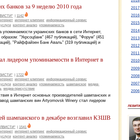
2018
х банков за 9 неделю 2010 года
2017
2016
ЛВИСТИ"
|
1142
интернет
интернет-клиппинг
информационный сервис
2015
услуги
контент-анализ
упоминаемость
2014
 упоминаемости украинских банков в сети Интернет,
бразом: "Укрсоцбанк" (467 публикаций), "Форум" (451
2013
каций), "Райффайзен Банк Аваль" (319 публикаций) и
2012
2011
л лидером упоминаемости в Интернет в
2010
2009
ЛВИСТИ"
|
1722
2008
интернет
интернет-клиппинг
информационный сервис
2007
услуги
контент-анализ
упоминаемость
шампанское
медиа-
ь
медиа-присутствие
2006
ствия в Интернет основных производителей шампанских и
завод шампанских вин Artyomovsk Winery стал лидером
ЛЕВИТ
ей шампанского в декабре возглавил КЗШВ
ЭЛВИСТИ"
|
1541
интернет
интернет-клиппинг
информационный сервис
услуги
контент-анализ
упоминаемость