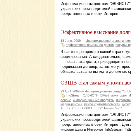
Информационным центром "ЭЛВИСТИ" 
украинских производителей шампански
представленных в сети Интернет.
Эффективное взыскание долг
18 June, 2009 —
Информационно-аналитически
эффективное взыскание долгов
покупка п
В настоящее время в нашей стране кул
формирования. А следовательно, самое
— невыплата долга, приводящая к по
подписывая договор, затем могут прост
обязательства по выплате денежных с
ОЗШВ стал самым упоминаем
29 April, 2009 —
Информационный центр "ЭЛВ
InfoStream
ЭЛВИСТИ
ElVisti
мониторинг И
сервис
информационные продукты
информац
медиа-рейтинг
рейтинг упоминаемости
цитир
АЗШВ
ХЗШВ
ОЗШВ
ЗШВ "Новый Свет"
Информационным центром "ЭЛВИСТИ" 
украинских производителей шампански
представленных в сети Интернет. Для
информации в Интернет InfoStream (htt