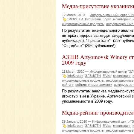
Медиа-присутствие украински
12 March, 2010 —
Информационный центр "Э
ЭЛВИСТИ
InfoStream
ElVisti
мониторинг
информационные продукты
информационные 
По результатам еженедельного анализа
пятерка лидеров выглядит следующим о
публикация), "ПриватБанк" (397 публи
"Ощадбанк" (296 публикаций).
АЗШВ Artyomovsk Winery ста
2009 году
11 March, 2010 —
Информационный центр "Э
InfoStream
ЭЛВИСТИ
ElVisti
мониторинг
информационные продукты
информационные 
рейтинг
рейтинг упоминаемости
цитируемост
По результатам анализа медиа-присут
игристых вин в Украине, Артемовский 
упоминаемости в 2009 году.
Медиа-рейтинг производител
29 January, 2010 —
Информационный центр "
InfoStream
ЭЛВИСТИ
ElVisti
мониторинг
информационные продукты
информационные 