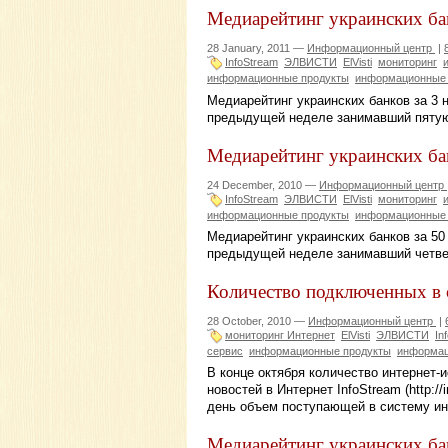
Медиарейтинг украинских бан
28 January, 2011 —
Информационный центр
|
InfoStream
ЭЛВИСТИ
ElVisti
мониторинг
информационные продукты
информационные 
Медиарейтинг украинских банков за 3 
предыдущей неделе занимавший пятую
Медиарейтинг украинских бан
24 December, 2010 —
Информационный центр
InfoStream
ЭЛВИСТИ
ElVisti
мониторинг
информационные продукты
информационные 
Медиарейтинг украинских банков за 50
предыдущей неделе занимавший четве
Количество подключенных в с
28 October, 2010 —
Информационный центр
|
мониторинг Интернет
ElVisti
ЭЛВИСТИ
In
сервис
информационные продукты
информац
В конце октября количество интернет-
новостей в Интернет InfoStream (http:/
день объем поступающей в систему ин
Медиарейтинг украинских бан