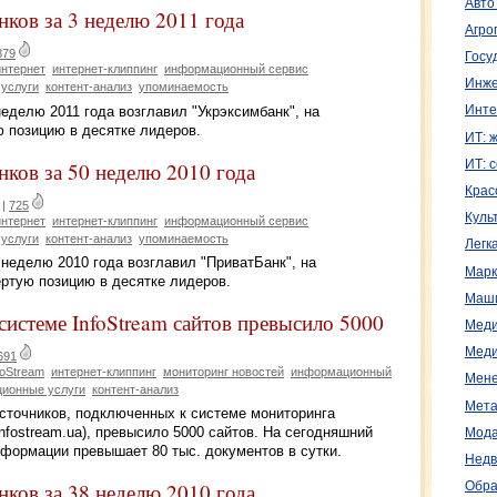
Авто
ков за 3 неделю 2011 года
Агро
879
Госу
интернет
интернет-клиппинг
информационный сервис
Инже
услуги
контент-анализ
упоминаемость
неделю 2011 года возглавил "Укрэксимбанк", на
Инте
 позицию в десятке лидеров.
ИТ: 
ков за 50 неделю 2010 года
ИТ: 
Крас
|
725
Куль
интернет
интернет-клиппинг
информационный сервис
услуги
контент-анализ
упоминаемость
Легк
 неделю 2010 года возглавил "ПриватБанк", на
Марк
ртую позицию в десятке лидеров.
Маш
истеме InfoStream сайтов превысило 5000
Меди
Меди
691
foStream
интернет-клиппинг
мониторинг новостей
информационный
Мене
ионные услуги
контент-анализ
Мета
источников, подключенных к системе мониторинга
/infostream.ua), превысило 5000 сайтов. На сегодняшний
Мода
формации превышает 80 тыс. документов в сутки.
Недв
ков за 38 неделю 2010 года
Обра