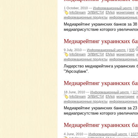
1 October, 2010 —
Информационный центр
|
8
InfoStream
ЭЛВИСТИ
ElVisti
мониторинг
информационные продукты
информационные 
Медиарейтинг украинских банков за 38
медиаприсутствие которого увеличилос
Медиарейтинг украинских бан
9 July, 2010 —
Информационный центр
|
935
InfoStream
ЭЛВИСТИ
ElVisti
мониторинг
информационные продукты
информационные 
Лидерство медиарейтинга украинских 
"Укрсоцбанк".
Медиарейтинг украинских бан
18 June, 2010 —
Информационный центр
|
117
InfoStream
ЭЛВИСТИ
ElVisti
мониторинг
информационные продукты
информационные 
Медиарейтинг украинских банков за 23
медиаприсутствие которого увеличилос
Медиарейтинг украинских бан
4 June, 2010 —
Информационный центр
|
1027