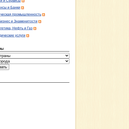
ги и Сервисы
нсы и Банки
ческая промышленность
изнес и Знаменитости
гетика, Нефть и Газ
ические услуги
НЫ