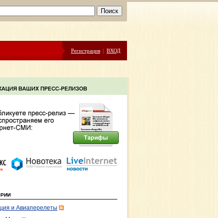
Регистрация
|
ВХОД
ОРИИ
ция и Авиаперелеты