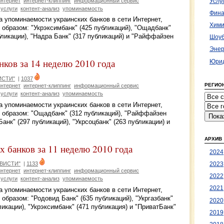
интернет
интернет-клиппинг
информационный сервис
Услу
услуги
контент-анализ
упоминаемость
Фина
 упоминаемости украинских банков в сети Интернет,
Хими
образом: "Укрэксимбанк" (425 публикаций), "Ощадбанк"
убликации), "Надра Банк" (317 публикаций) и "Райффайзен
Шоуб
Энер
ков за 14 неделю 2010 года
Юрид
ИСТИ"
|
1037
РЕГИО
интернет
интернет-клиппинг
информационный сервис
услуги
контент-анализ
упоминаемость
 упоминаемости украинских банков в сети Интернет,
образом: "Ощадбанк" (312 публикаций), "Райффайзен
анк" (297 публикаций), "Укрсоцбанк" (263 публикации) и
АРХИВ
 банков за 11 неделю 2010 года
2024
ЛВИСТИ"
|
1133
2023
интернет
интернет-клиппинг
информационный сервис
2022
услуги
контент-анализ
упоминаемость
2021
 упоминаемости украинских банков в сети Интернет,
бразом: "Родовид Банк" (635 публикаций), "Укргазбанк"
2020
ликации), "Укрэксимбанк" (471 публикация) и "ПриватБанк"
2019