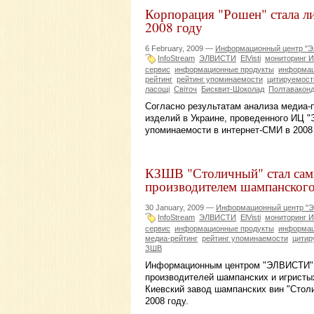
Корпорация "Рошен" стала л
2008 году
6 February, 2009 —
Информационный центр "
InfoStream
ЭЛВИСТИ
ElVisti
мониторинг И
сервис
информационные продукты
информац
рейтинг
рейтинг упоминаемости
цитируемост
ласощі
Світоч
Бисквит-Шоколад
Полтавакон
Согласно результатам анализа медиа-
изделий в Украине, проведенного ИЦ 
упоминаемости в интернет-СМИ в 2008 
КЗШВ "Столичный" стал сам
производителем шампанского
30 January, 2009 —
Информационный центр "
InfoStream
ЭЛВИСТИ
ElVisti
мониторинг И
сервис
информационные продукты
информац
медиа-рейтинг
рейтинг упоминаемости
цитир
ЗШВ
Информационным центром "ЭЛВИСТИ" п
производителей шампанских и игристых
Киевский завод шампанских вин "Стол
2008 году.