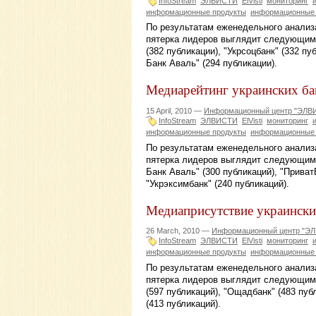
InfoStream
ЭЛВИСТИ
ElVisti
мониторинг
информационные продукты
информационные 
По результатам еженедельного анализа
пятерка лидеров выглядит следующим 
(382 публикации), "Укрсоцбанк" (332 п
Банк Аваль" (294 публикации).
Медиарейтинг украинских бан
15 April, 2010 —
Информационный центр "ЭЛВ
InfoStream
ЭЛВИСТИ
ElVisti
мониторинг
информационные продукты
информационные 
По результатам еженедельного анализа
пятерка лидеров выглядит следующим 
Банк Аваль" (300 публикаций), "ПриватБ
"Укрэксимбанк" (240 публикаций).
Медиаприсутствие украинских
26 March, 2010 —
Информационный центр "Э
InfoStream
ЭЛВИСТИ
ElVisti
мониторинг
информационные продукты
информационные 
По результатам еженедельного анализа
пятерка лидеров выглядит следующим о
(597 публикаций), "Ощадбанк" (483 пуб
(413 публикаций).