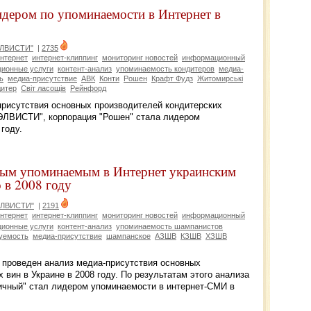
идером по упоминаемости в Интернет в
ЭЛВИСТИ"
|
2735
нтернет
интернет-клиппинг
мониторинг новостей
информационный
ионные услуги
контент-анализ
упоминаемость кондитеров
медиа-
ь
медиа-присутствие
АВК
Конти
Рошен
Крафт Фудз
Житомирські
дитер
Світ ласощів
Рейнфорд
присутствия основных производителей кондитерских
"ЭЛВИСТИ", корпорация "Рошен" стала лидером
году.
ым упоминаемым в Интернет украинским
 в 2008 году
ЭЛВИСТИ"
|
2191
нтернет
интернет-клиппинг
мониторинг новостей
информационный
ионные услуги
контент-анализ
упоминаемость шампанистов
уемость
медиа-присутствие
шампанское
АЗШВ
КЗШВ
ХЗШВ
роведен анализ медиа-присутствия основных
 вин в Украине в 2008 году. По результатам этого анализа
ичный" стал лидером упоминаемости в интернет-СМИ в