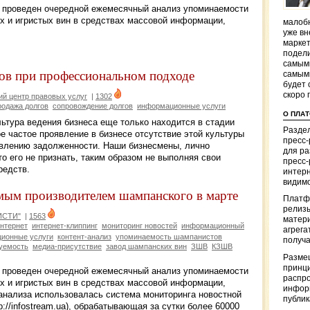
проведен очередной ежемесячный анализ упоминаемости
х и игристых вин в средствах массовой информации,
малобю
уже вн
маркет
подели
самым
ов при профессиональном подходе
самым
будет 
скоро 
й центр правовых услуг
|
1302
родажа долгов
сопровождение долгов
информационные услуги
О ПЛА
ьтура ведения бизнеса еще только находится в стадии
Раздел
 частое проявление в бизнесе отсутствие этой культуры
пресс
явлению задолженности. Наши бизнесмены, лично
для р
о его не признать, таким образом не выполняя свои
пресс-
редств.
интерн
видимо
ым производителем шампанского в марте
Платф
релизы
ИСТИ"
|
1563
матер
нтернет
интернет-клиппинг
мониторинг новостей
информационный
агрега
ионные услуги
контент-анализ
упоминаемость шампанистов
получа
уемость
медиа-присутствие
завод шампанских вин
ЗШВ
КЗШВ
Разме
принци
проведен очередной ежемесячный анализ упоминаемости
распр
х и игристых вин в средствах массовой информации,
информ
 анализа использовалась система мониторинга новостной
публи
p://infostream.ua), обрабатывающая за сутки более 60000