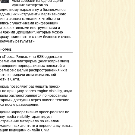
«Мы собрали на одной сцене
лучших экспертов по
джетному маркетингу и бизнесменов,
едривших инструменты партизанского
инга в своих компаниях, чтобы они
лись с участниками конференции
и эффективными инструментами и
и яркими „фишками“, которые можно
сразу применить в своем бизнесе и очень
получить результат»
ТФОРМЕ
 «Пресс-Релизы» на B2Blogger.com —
-релизная платформа (релизоприёмник)
азмещения корпоративных новостей и
релизов с целью распространения их в
ете и придачи им максимальной
сти в Сети.
орма позволяет размещать пресс-
 по принципу search engine visibility, когда
иалы распространяются по новостным
торам и доступны через поиск в течение
са после размещения.
щение корпоративных пресс-релизов по
пу media visibility гарантирует
остранение материала по каналам
ационных агентств и перепечатку текста
кации ведущими онлайн СМИ.