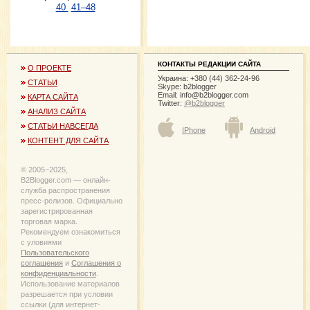
40
41–48
КОНТАКТЫ РЕДАКЦИИ САЙТА
О ПРОЕКТЕ
Украина: +380 (44) 362-24-96
СТАТЬИ
Skype: b2blogger
Email:
info@b2blogger.com
КАРТА САЙТА
Twitter:
@b2blogger
АНАЛИЗ САЙТА
СТАТЬИ НАВСЕГДА
IPhone
Android
КОНТЕНТ ДЛЯ САЙТА
© 2005−2025,
B2Blogger.com — онлайн-
служба распространения
пресс-релизов. Официально
зарегистрированная
торговая марка.
Рекомендуем ознакомиться
с уловиями
Пользовательского
соглашения
и
Соглашения о
конфиденциальности
.
Использование материалов
разрешается при условии
ссылки (для интернет-