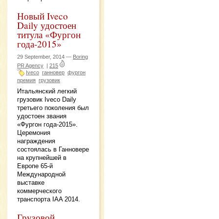
Новый Iveco
Daily удостоен
титула «Фургон
года-2015»
29 September, 2014 —
Boring
PR Agency
|
215
Iveco
ганновер
фургон
премия
грузовик
Итальянский легкий
грузовик Iveco Daily
третьего поколения был
удостоен звания
«Фургон года-2015».
Церемония
награждения
состоялась в Ганновере
на крупнейшей в
Европе 65-й
Международной
выставке
коммерческого
транспорта IAA 2014.
Грузовой