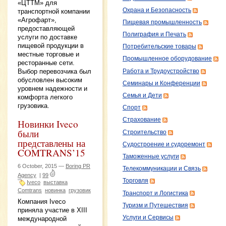
«ЦТТМ» для
Охрана и Безопасность
транспортной компании
«Агрофарт»,
Пищевая промышленность
предоставляющей
Полиграфия и Печать
услуги по доставке
пищевой продукции в
Потребительские товары
местные торговые и
Промышленное оборудование
ресторанные сети.
Выбор перевозчика был
Работа и Трудоустройство
обусловлен высоким
Семинары и Конференции
уровнем надежности и
Семья и Дети
комфорта легкого
грузовика.
Спорт
Страхование
Новинки Iveco
были
Строительство
представлены на
Судостроение и судоремонт
COMTRANS’15
Таможенные услуги
6 October, 2015 —
Boring PR
Телекоммуникации и Связь
Agency
|
99
Торговля
Iveco
выставка
Comtrans
новинка
грузовик
Транспорт и Логистика
Компания Iveco
Туризм и Путешествия
приняла участие в XIII
Услуги и Сервисы
международной