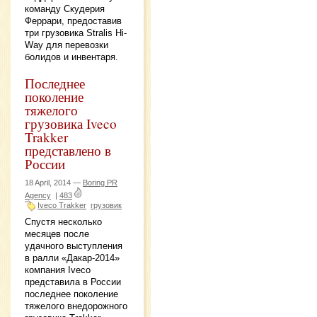
команду Скудерия
Феррари, предоставив
три грузовика Stralis Hi-
Way для перевозки
болидов и инвентаря.
Последнее
поколение
тяжелого
грузовика Iveco
Trakker
представлено в
России
18 April, 2014 —
Boring PR
Agency
|
483
Iveco Trakker
грузовик
Спустя несколько
месяцев после
удачного выступления
в ралли «Дакар-2014»
компания Iveco
представила в России
последнее поколение
тяжелого внедорожного