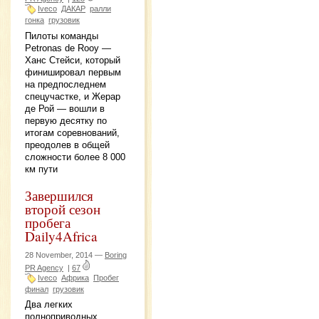
Iveco
ДАКАР
ралли
гонка
грузовик
Пилоты команды
Petronas de Rooy —
Ханс Стейси, который
финишировал первым
на предпоследнем
спецучастке, и Жерар
де Рой — вошли в
первую десятку по
итогам соревнований,
преодолев в общей
сложности более 8 000
км пути
Завершился
второй сезон
пробега
Daily4Africa
28 November, 2014 —
Boring
PR Agency
|
67
Iveco
Африка
Пробег
финал
грузовик
Два легких
полноприводных