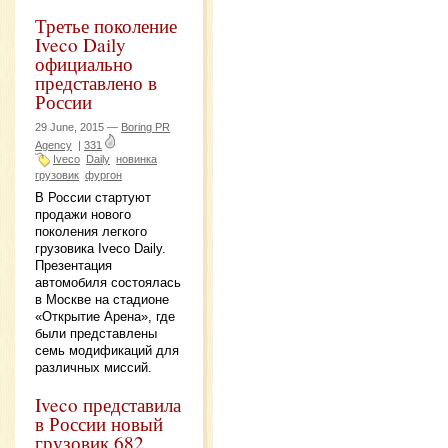
Третье поколение
Iveco Daily
официально
представлено в
России
29 June, 2015 —
Boring PR
Agency
|
331
Iveco
Daily
новинка
грузовик
фургон
В России стартуют
продажи нового
поколения легкого
грузовика Iveco Daily.
Презентация
автомобиля состоялась
в Москве на стадионе
«Открытие Арена», где
были представлены
семь модификаций для
различных миссий.
Iveco представила
в России новый
грузовик 682