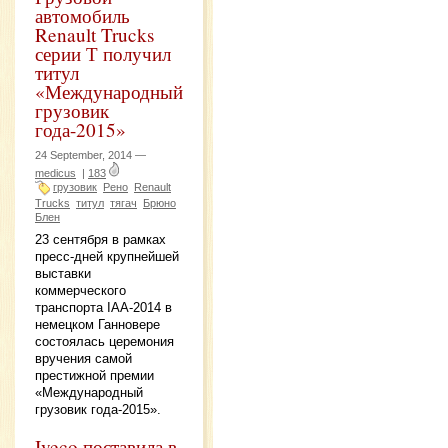
автомобиль
Renault Trucks
серии Т получил
титул
«Международный
грузовик
года-2015»
24 September, 2014 —
medicus
|
183
грузовик
Рено
Renault
Trucks
титул
тягач
Брюно
Блен
23 сентября в рамках
пресс-дней крупнейшей
выставки
коммерческого
транспорта IAA-2014 в
немецком Ганновере
состоялась церемония
вручения самой
престижной премии
«Международный
грузовик года-2015».
Iveco поставила в