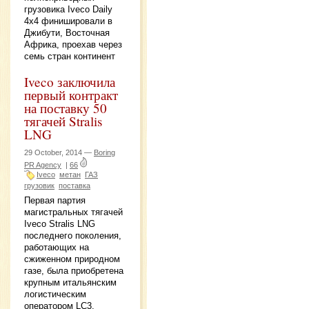
грузовика Iveco Daily
4x4 финишировали в
Джибути, Восточная
Африка, проехав через
семь стран континент
Iveco заключила
первый контракт
на поставку 50
тягачей Stralis
LNG
29 October, 2014 —
Boring
PR Agency
|
66
Iveco
метан
ГАЗ
грузовик
поставка
Первая партия
магистральных тягачей
Iveco Stralis LNG
последнего поколения,
работающих на
сжиженном природном
газе, была приобретена
крупным итальянским
логистическим
оператором LC3.