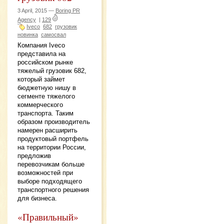
3 April, 2015 —
Boring PR
Agency
|
129
Iveco
682
грузовик
новинка
самосвал
Компания Iveco
представила на
российском рынке
тяжелый грузовик 682,
который займет
бюджетную нишу в
сегменте тяжелого
коммерческого
транспорта. Таким
образом производитель
намерен расширить
продуктовый портфель
на территории России,
предложив
перевозчикам больше
возможностей при
выборе подходящего
транспортного решения
для бизнеса.
«Правильный»