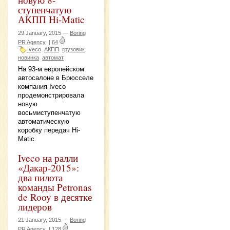
ступенчатую
АКПП Hi-Matic
29 January, 2015 —
Boring
PR Agency
|
64
Iveco
АКПП
грузовик
новинка
автомат
На 93-м европейском
автосалоне в Брюсселе
компания Iveco
продемонстрировала
новую
восьмиступенчатую
автоматическую
коробку передач Hi-
Matic.
Iveco на ралли
«Дакар-2015»:
два пилота
команды Petronas
de Rooy в десятке
лидеров
21 January, 2015 —
Boring
PR Agency
|
128