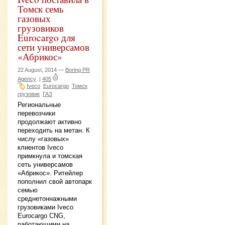
Томск семь
газовых
грузовиков
Eurocargo для
сети универсамов
«Абрикос»
22 August, 2014 —
Boring PR
Agency
|
405
Iveco
Eurocargo
Томск
грузовик
ГАЗ
Региональные
перевозчики
продолжают активно
переходить на метан. К
числу «газовых»
клиентов Iveco
примкнула и томская
сеть универсамов
«Абрикос». Ритейлер
пополнил свой автопарк
семью
среднетоннажными
грузовиками Iveco
Eurocargo CNG,
работающими на