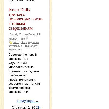
грузовика Trakker.
Iveco Daily
третьего
поколения: готов
к новым
свершениям
16 April, 2014 —
Boring PR
Agency
|
359
Iveco
Daily
грузовик
автомобиль
транспорт
перевозчик
Совершенно новый
автомобиль с
улучшенной
управляемостью
отвечает последним
требованиям,
предъявляемым к
современным легким
коммерческим
автомобилям
следующая →
Страницы:
1–20
21–