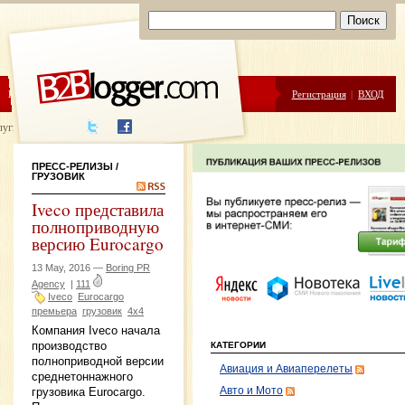
ЦЕНЫ
ПОМОЩЬ
Регистрация
|
ВХОД
луги написания
ПРЕСС-РЕЛИЗЫ
/
ГРУЗОВИК
Iveco представила
полноприводную
версию Eurocargo
13 May, 2016 —
Boring PR
Agency
|
111
Iveco
Eurocargo
премьера
грузовик
4х4
Компания Iveco начала
производство
КАТЕГОРИИ
полноприводной версии
Авиация и Авиаперелеты
среднетоннажного
Авто и Мото
грузовика Eurocargo.