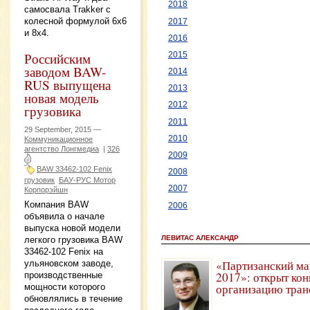
2018
самосвала Trakker с
колесной формулой 6х6
2017
и 8х4.
2016
Российским
2015
заводом BAW-
2014
RUS выпущена
2013
новая модель
2012
грузовика
2011
29 September, 2015 —
2010
Коммуникационное
агентство Лонгмедиа
|
326
2009
BAW 33462-102 Fenix
2008
грузовик
БАУ-РУС Мотор
2007
Корпорэйшн
Компания BAW
2006
объявила о начале
выпуска новой модели
ЛЕВИТАС АЛЕКСАНДР
легкого грузовика BAW
33462-102 Fenix на
«Партизанский ма
ульяновском заводе,
2017»: открыт кон
производственные
организацию тран
мощности которого
обновлялись в течение