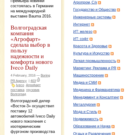
Премьера новинки
Агропром, С/х
состоялась в Германии
Государство и Общество
на международной
выставке Bauma 2016.
Инженерные системы
Интернет
Волгоградская
компания
ИТ: железо
«Агрофарт»
ИТ: софт
сделала выбор в
Красота и Здоровье
пользу
Культура и Искусство
надежности и
комфорта нового
Легкая промышленность
Iveco Daily
Маркетинг, Реклама и PR
Машиностроение
4 February, 2016 —
Boring
PR Agency
|
403
Медиа и СМИ
Iveco
Агрофарт
поставка
грузовик
Медицина и Фармацевтика
Волгоград
Менеджмент и Консалтинг
Волгоградский дилер
Металлургия
«Восток-3» осуществил
поставку 12
Мода и Стиль
автомобилей Iveco Daily
Недвижимость
нового поколения с
изотермическим
Образование и Наука
фургоном производства
Отдых и Развлечения