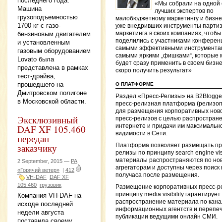
последнего года.
«Мы собрали на одной
Машина
лучших экспертов по
грузоподъемностью
малобюджетному маркетингу и бизне
1700 кг с газо-
уже внедривших инструменты партиз
бензиновым двигателем
маркетинга в своих компаниях, чтобы
поделились с участниками конферен
и установленным
самыми эффективными инструмента
газовым оборудованием
самыми яркими „фишками“, которые
Lovato была
будет сразу применить в своем бизне
представлена в рамках
скоро получить результат»
тест-драйва,
прошедшего на
О ПЛАТФОРМЕ
Дмитровском полигоне
Раздел «Пресс-Релизы» на B2Blogge
в Московской области.
пресс-релизная платформа (релизо
для размещения корпоративных ново
Эксклюзивный
пресс-релизов с целью распростране
интернете и придачи им максимальн
DAF XF 105.460
видимости в Сети.
передан
заказчику
Платформа позволяет размещать пр
релизы по принципу search engine visib
материалы распространяются по но
2 September, 2015 —
РА
агрегаторам и доступны через поиск 
«Горячий ветер»
|
412
получаса после размещения.
VH-DAF
DAF XF
105.460
грузовик
Размещение корпоративных пресс-р
принципу media visibility гарантирует
Компания VH-DAF на
распространение материала по кан
исходе последней
информационных агентств и перепеч
недели августа
публикации ведущими онлайн СМИ.
поставила своему