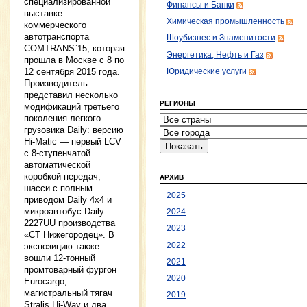
специализированной
Финансы и Банки
выставке
Химическая промышленность
коммерческого
автотранспорта
Шоубизнес и Знаменитости
COMTRANS`15, которая
Энергетика, Нефть и Газ
прошла в Москве с 8 по
12 сентября 2015 года.
Юридические услуги
Производитель
представил несколько
РЕГИОНЫ
модификаций третьего
поколения легкого
грузовика Daily: версию
Hi-Matic — первый LCV
с 8-ступенчатой
автоматической
коробкой передач,
АРХИВ
шасси с полным
2025
приводом Daily 4x4 и
микроавтобус Daily
2024
2227UU производства
2023
«СТ Нижегородец». В
2022
экспозицию также
вошли 12-тонный
2021
промтоварный фургон
2020
Eurocargo,
магистральный тягач
2019
Stralis Hi-Way и два