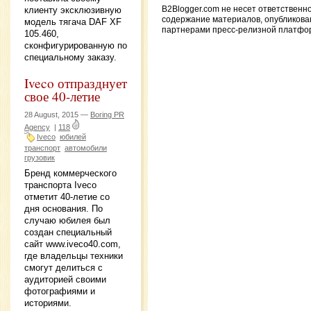
B2Blogger.com не несет ответственн
клиенту эксклюзивную
содержание материалов, опубликов
модель тягача DAF XF
партнерами пресс-релизной платфо
105.460,
сконфигурированную по
специальному заказу.
Iveco отпразднует
свое 40-летие
28 August, 2015 —
Boring PR
Agency
|
118
Iveco
юбилей
транспорт
автомобили
грузовик
Бренд коммерческого
транспорта Iveco
отметит 40-летие со
дня основания. По
случаю юбилея был
создан специальный
сайт www.iveco40.com,
где владельцы техники
смогут делиться с
аудиторией своими
фотографиями и
историями.