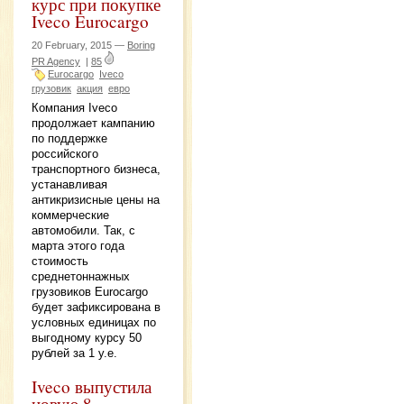
курс при покупке
Iveco Eurocargo
20 February, 2015 —
Boring
PR Agency
|
85
Eurocargo
Iveco
грузовик
акция
евро
Компания Iveco
продолжает кампанию
по поддержке
российского
транспортного бизнеса,
устанавливая
антикризисные цены на
коммерческие
автомобили. Так, с
марта этого года
стоимость
среднетоннажных
грузовиков Eurocargo
будет зафиксирована в
условных единицах по
выгодному курсу 50
рублей за 1 у.е.
Iveco выпустила
новую 8-