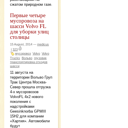
сжатом природном газе.
Первые четыре
мусоровоза на
шасси Volvo FL
для уборки улиц
столицы
15 August, 2014 —
medicus
|
323
мусоровоз
Volvo
Volvo
Trucks
Вольво
грузовик
транспортировка отходов
шасси
11 августа на
территории Вольво Груп
Трак Центра Москва-
Север прошла отгрузка
4-х мусоровозов
VolvoFL 4х2 нового
поколения с
надстройками
Geesinknorba GPMIII
15Н2 для компании
«Хартия». Автомобили
будут