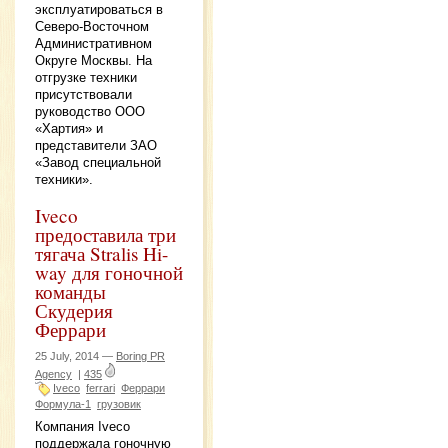
эксплуатироваться в
Северо-Восточном
Административном
Округе Москвы. На
отгрузке техники
присутствовали
руководство ООО
«Хартия» и
представители ЗАО
«Завод специальной
техники».
Iveco
предоставила три
тягача Stralis Hi-
way для гоночной
команды
Скудерия
Феррари
25 July, 2014 —
Boring PR
Agency
|
435
Iveco
ferrari
Феррари
Формула-1
грузовик
Компания Iveco
поддержала гоночную