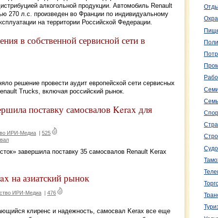
истрибуцией алкогольной продукции. Автомобиль Renault
Отды
ью 270 л.с. произведен во Франции по индивидуальному
Охра
ксплуатации на территории Российской Федерации.
Пище
ения в собственной сервисной сети в
Поли
Потр
Пром
Рабо
няло решение провести аудит европейской сети сервисных
Семи
enault Trucks, включая российский рынок.
Семь
ершила поставку самосвалов Kerax для
Спор
Стра
тво ИРИ-Медиа
|
525
Стро
вал
Судо
сток» завершила поставку 35 самосвалов Renault Kerax
Тамо
Теле
ax на азиатский рынок
Торг
тство ИРИ-Медиа
|
476
Тран
Тури
ающийся клиренс и надежность, самосвал Kerax все еще