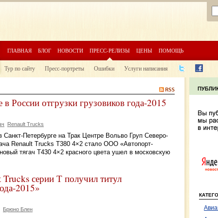
ГЛАВНАЯ
БЛОГ
НОВОСТИ
ПРЕСС-РЕЛИЗЫ
ЦЕНЫ
ПОМОЩЬ
Тур по сайту
Пресс-портреты
Ошибки
Услуги написания
е в России отгрузки грузовиков года-2015
ач
Renault Trucks
в Санкт-Петербурге на Трак Центре Вольво Груп Северо-
ча Renault Trucks T380 4×2 стало ООО «Автопорт-
новый тягач Т430 4×2 красного цвета ушел в московскую
 Trucks серии Т получил титул
ода-2015»
КАТЕГ
Авиа
Брюно Блен