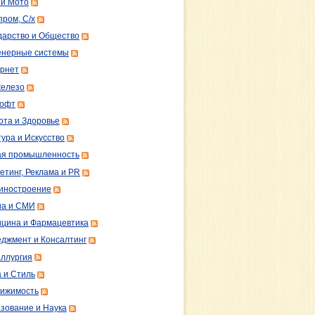
 и Мото
пром, С/х
дарство и Общество
нерные системы
рнет
железо
софт
ота и Здоровье
тура и Искусство
ая промышленность
етинг, Реклама и PR
иностроение
а и СМИ
цина и Фармацевтика
джмент и Консалтинг
ллургия
 и Стиль
ижимость
зование и Наука