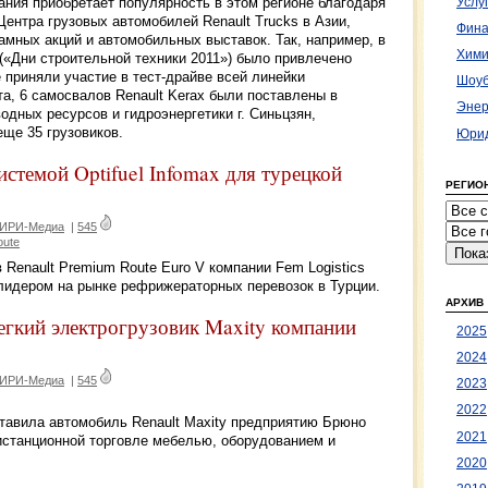
ания приобретает популярность в этом регионе благодаря
Услу
Центра грузовых автомобилей Renault Trucks в Азии,
Фина
мных акций и автомобильных выставок. Так, например, в
Хими
 («Дни строительной техники 2011») было привлечено
 приняли участие в тест-драйве всей линейки
Шоуб
та, 6 самосвалов Renault Kerax были поставлены в
Энер
дных ресурсов и гидроэнергетики г. Синьцзян,
ще 35 грузовиков.
Юрид
истемой Optifuel Infomax для турецкой
РЕГИО
 ИРИ-Медиа
|
545
oute
в Renault Premium Route Euro V компании Fem Logistics
я лидером на рынке рефрижераторных перевозок в Турции.
АРХИВ
легкий электрогрузовик Maxity компании
2025
2024
 ИРИ-Медиа
|
545
2023
2022
оставила автомобиль Renault Maxity предприятию Брюно
2021
истанционной торговле мебелью, оборудованием и
2020