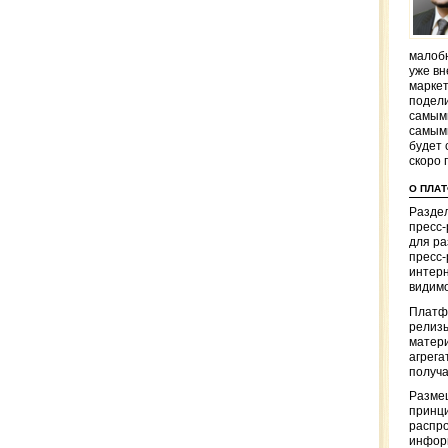
малобю
уже вн
маркет
подели
самым
самым
будет 
скоро 
О ПЛА
Раздел
пресс
для р
пресс-
интерн
видимо
Платф
релизы
матер
агрега
получа
Разме
принци
распр
информ