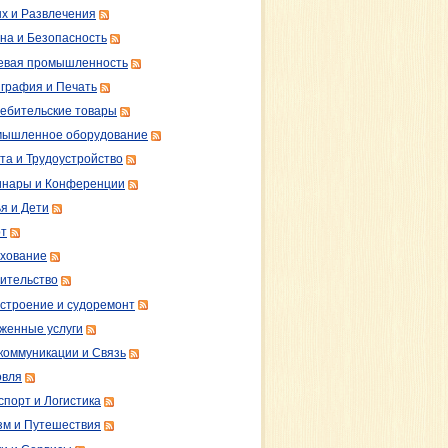
х и Развлечения
на и Безопасность
вая промышленность
графия и Печать
ебительские товары
ышленное оборудование
та и Трудоустройство
нары и Конференции
я и Дети
т
хование
ительство
строение и судоремонт
женные услуги
коммуникации и Связь
овля
спорт и Логистика
зм и Путешествия