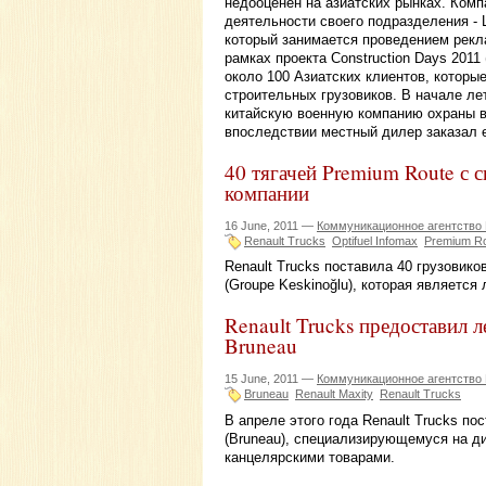
недооценен на азиатских рынках. Комп
деятельности своего подразделения - 
который занимается проведением рекла
рамках проекта Construction Days 2011
около 100 Азиатских клиентов, которые
строительных грузовиков. В начале ле
китайскую военную компанию охраны во
впоследствии местный дилер заказал е
40 тягачей Premium Route с с
компании
16 June, 2011 —
Коммуникационное агентство
Renault Trucks
Optifuel Infomax
Premium R
Renault Trucks поставила 40 грузовико
(Groupe Keskinoğlu), которая являетс
Renault Trucks предоставил 
Bruneau
15 June, 2011 —
Коммуникационное агентство
Bruneau
Renault Maxity
Renault Trucks
В апреле этого года Renault Trucks п
(Bruneau), специализирующемуся на д
канцелярскими товарами.