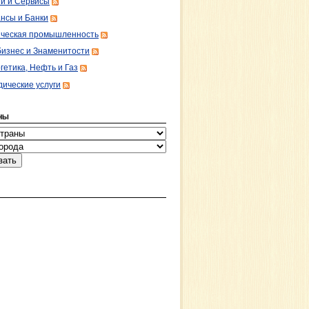
ги и Сервисы
нсы и Банки
ческая промышленность
изнес и Знаменитости
гетика, Нефть и Газ
ические услуги
НЫ