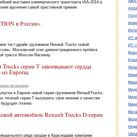
Авто
нейшей выставки коммерческого транспорта IAA-2014 в
ония вручения самой престижной премии
Агро
Госу
TION в России»
Инже
Инте
ИТ: 
ане тест-драйв грузовиков Renault Trucks новой
ИТ: 
сии». Московский этап демонстрационного пробега
Крас
ой трассе Moscow Raceway.
Куль
 Trucks серии T завоевывают сердца
Легк
в из Европы
Марк
Маш
зовые автомобили
Меди
пуска в Европе новой серии грузовиков RenaultTrucks,
Меди
х тягачей серии T высказать свое мнение о качестве
 будущих планах.
Мене
Мета
овой автомобиль Renault Trucks D-серии
Мода
Недв
Обра
о модельного ряда продан в Краснодаре компании