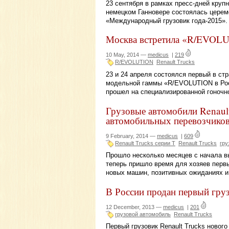
23 сентября в рамках пресс-дней круп
немецком Ганновере состоялась церем
«Международный грузовик года-2015».
Москва встретила «R/EVOLU
10 May, 2014 —
medicus
|
219
R/EVOLUTION
Renault Trucks
23 и 24 апреля состоялся первый в стр
модельной гаммы «R/EVOLUTION в Рос
прошел на специализированной гоночн
Грузовые автомобили Renault
автомобильных перевозчико
9 February, 2014 —
medicus
|
609
Renault Trucks серии T
Renault Trucks
гру
Прошло несколько месяцев с начала вы
теперь пришло время для хозяев первы
новых машин, позитивных ожиданиях и
В России продан первый груз
12 December, 2013 —
medicus
|
201
грузовой автомобиль
Renault Trucks
Первый грузовик Renault Trucks новог