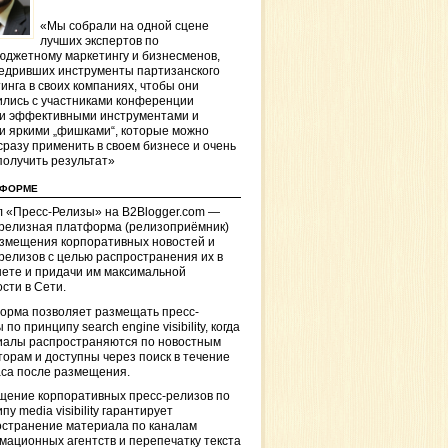
«Мы собрали на одной сцене
лучших экспертов по
джетному маркетингу и бизнесменов,
едривших инструменты партизанского
инга в своих компаниях, чтобы они
лись с участниками конференции
и эффективными инструментами и
и яркими „фишками“, которые можно
сразу применить в своем бизнесе и очень
получить результат»
ТФОРМЕ
 «Пресс-Релизы» на B2Blogger.com —
-релизная платформа (релизоприёмник)
азмещения корпоративных новостей и
релизов с целью распространения их в
ете и придачи им максимальной
сти в Сети.
орма позволяет размещать пресс-
 по принципу search engine visibility, когда
иалы распространяются по новостным
торам и доступны через поиск в течение
са после размещения.
щение корпоративных пресс-релизов по
пу media visibility гарантирует
остранение материала по каналам
ационных агентств и перепечатку текста