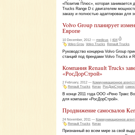
«Позитив Плюс», которая занимается д
Trucks Range D с двигателем мощност
заказу и полностью адаптирован для э
Volvo Group планирует измен
Европе
10 December, 2012 —
medicus
|
404
Volvo Grou
Volvo Trucks
Renault Trucks
Руководство концерна Volvo Group при
станций под брендами Volvo Trucks и R
Компания Renault Trucks зав
«РосДорСтрой»
2 February, 2012 —
Коммуникационное агентс
Renault Trucks
Kerax
РосДорСтрой
самос
В конце 2011 года ООО «Рено Тракс Во
для компании «РосДорСтрой».
Продвижение самосвалов Ker
24 November, 2011 —
Коммуникационное аген
Renault Trucks
Kerax
Признанный во всем мире за свой выд