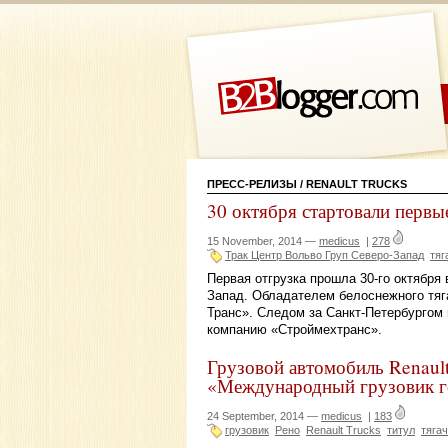
ПРЕСС-РЕЛИЗЫ
/ RENAULT TRUCKS
30 октября стартовали первы
15 November, 2014 —
medicus
|
278
Трак Центр Вольво Груп Северо-Запад
тяг
Первая отгрузка прошла 30-го октября 
Запад. Обладателем белоснежного тяга
Транс». Следом за Санкт-Петербургом 
компанию «Строймехтранс».
Грузовой автомобиль Renault
«Международный грузовик г
24 September, 2014 —
medicus
|
183
грузовик
Рено
Renault Trucks
титул
тягач