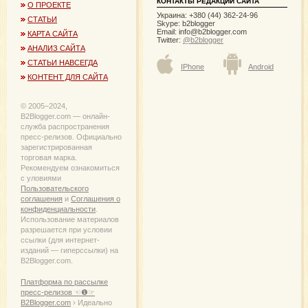
КОНТАКТЫ РЕДАКЦИИ САЙТА
О ПРОЕКТЕ
Украина: +380 (44) 362-24-96
СТАТЬИ
Skype: b2blogger
Email:
info@b2blogger.com
КАРТА САЙТА
Twitter:
@b2blogger
АНАЛИЗ САЙТА
СТАТЬИ НАВСЕГДА
IPhone
Android
КОНТЕНТ ДЛЯ САЙТА
© 2005−2024,
B2Blogger.com — онлайн-
служба распространения
пресс-релизов. Официально
зарегистрированная
торговая марка.
Рекомендуем ознакомиться
с уловиями
Пользовательского
соглашения
и
Соглашения о
конфиденциальности
.
Использование материалов
разрешается при условии
ссылки (для интернет-
изданий — гиперссылки) на
B2Blogger.com.
Платформа по рассылке
пресс-релизов ☜❶☞
B2Blogger.com
› Идеально