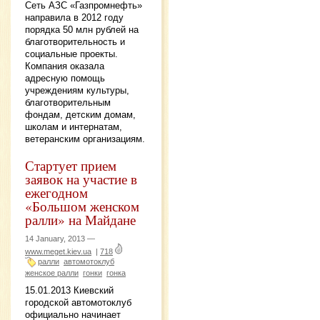
Сеть АЗС «Газпромнефть»
направила в 2012 году
порядка 50 млн рублей на
благотворительность и
социальные проекты.
Компания оказала
адресную помощь
учреждениям культуры,
благотворительным
фондам, детским домам,
школам и интернатам,
ветеранским организациям.
Стартует прием
заявок на участие в
ежегодном
«Большом женском
ралли» на Майдане
14 January, 2013 —
www.meget.kiev.ua
|
718
ралли
автомотоклуб
женское ралли
гонки
гонка
15.01.2013 Киевский
городской автомотоклуб
официально начинает