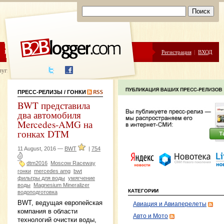
ЦЕНЫ
ПОМОЩЬ
Регистрация
|
ВХОД
луги написания
ПРЕСС-РЕЛИЗЫ
/ ГОНКИ
BWT представила
два автомобиля
Mercedes-AMG на
гонках DTM
11 August, 2016 —
BWT
|
754
dtm2016
Moscow Raceway
гонки
mercedes amg
bwt
фильтры для воды
умягчение
воды
Magnesium Mineralizer
КАТЕГОРИИ
водоподготовка
BWT, ведущая европейская
Авиация и Авиаперелеты
компания в области
Авто и Мото
технологий очистки воды,