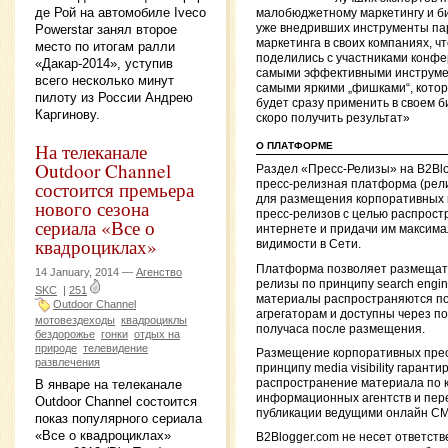
де Рой на автомобиле Iveco
малобюджетному маркетингу и б
Powerstar занял второе
уже внедривших инструменты па
маркетинга в своих компаниях, ч
место по итогам ралли
поделились с участниками конф
«Дакар-2014», уступив
самыми эффективными инструме
всего несколько минут
самыми яркими „фишками“, кото
пилоту из России Андрею
будет сразу применить в своем б
Каргинову.
скоро получить результат»
На телеканале
О ПЛАТФОРМЕ
Outdoor Channel
Раздел «Пресс-Релизы» на B2Bl
состоится премьера
пресс-релизная платформа (рел
для размещения корпоративных 
нового сезона
пресс-релизов с целью распрост
сериала «Все о
интернете и придачи им максим
квадроциклах»
видимости в Сети.
Платформа позволяет размещать
14 January, 2014 —
Агенство
релизы по принципу search engine v
SKC
|
251
материалы распространяются п
Outdoor Channel
агрегаторам и доступны через по
мотовездеходы
квадроциклы
получаса после размещения.
бездорожье
гонки
отдых на
природе
телевидение
Размещение корпоративных прес
развлечения
принципу media visibility гаранти
распространение материала по 
В январе на телеканале
информационных агентств и пере
Outdoor Channel состоится
публикации ведущими онлайн С
показ популярного сериала
«Все о квадроциклах»
B2Blogger.com не несет ответств