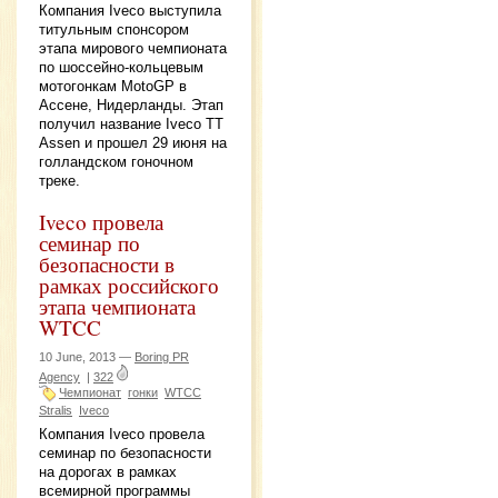
Компания Iveco выступила
титульным спонсором
этапа мирового чемпионата
по шоссейно-кольцевым
мотогонкам MotoGP в
Ассене, Нидерланды. Этап
получил название Iveco TT
Assen и прошел 29 июня на
голландском гоночном
треке.
Iveco провела
семинар по
безопасности в
рамках российского
этапа чемпионата
WTCC
10 June, 2013 —
Boring PR
Agency
|
322
Чемпионат
гонки
WTCC
Stralis
Iveco
Компания Iveco провела
семинар по безопасности
на дорогах в рамках
всемирной программы