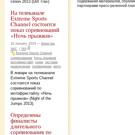
сезон 2013 (Dirt Trax).
содержание материалов, опубли
партнерами пресс-релизной пл
На телеканале
Extreme Sports
Channel состоится
показ соревнований
«Ночь прыжков»
10 January, 2014 —
Агенство
SKC
|
793
Extreme Sports Channel
соревнования
Ночь прыжков
мотофристайл
гонки
экстрим
развлечения
телевидение
мото
В январе на телеканале
Extreme Sports Channel
состоится показ
соревнований по
мотофристайлу «Ночь
прыжков» (Night of the
Jumps 2013).
Определены
финалисты
длительного
соревнования по