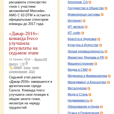
расширила спонсорство
Агропром, С/х
гонок с участием
Государство и Общество
автомобилей Mercedes-
Инженерные системы
AMG C 63 DTM и остается
официальным спонсором
Интернет
команды до 2017 года.
ИТ: железо
«Дакар-2016»:
ИТ: софт
команда Iveco
Красота и Здоровье
улучшила
Культура и Искусство
результаты на
седьмом этапе
Легкая промышленность
Маркетинг, Реклама и PR
13 January, 2016 —
Boring PR
Машиностроение
Agency
|
74
ДАКАР
Iveco
гонки
Медиа и СМИ
соревнования
2016
Медицина и Фармацевтика
Седьмой этап ралли
«Дакар-2016» завершился в
Менеджмент и Консалтинг
аргентинском городе
Металлургия
Сальта. Команда Iveco
улучшила свои позиции в
Мода и Стиль
общем зачете гонки,
Недвижимость
несмотря на череду
Образование и Наука
трудностей.
Отдых и Развлечения