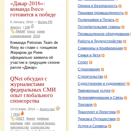
«Дакар-2016»:
Охрана и Безопасность
команда Iveco
готовится к победе
Пищевая промышленность
Полиграфия и Печать
6 January, 2016 —
Boring PR
Потребительские товары
Agency
|
108
ДАКАР
Iveco
гонки
Промышленное оборудование
соревнования
2016
Работа и Трудоустройство
Команда Petronas Team de
Rooy во главе с гонщиком
Семинары и Конференции
Жераром де Роем
Семья и Дети
официально заявила об
участии в грядущем сезоне
Спорт
ралли «Дакар».
Страхование
QNet обсудил с
Строительство
журналистами
Судостроение и судоремонт
федеральных СМИ
Таможенные услуги
опыт глобального
Телекоммуникации и Связь
спонсорства
Торговля
14 October, 2014 —
Агентство
Транспорт и Логистика
|
7830
QNET
Кюнет
прямые
Туризм и Путешествия
продажи
mlm
сетевой бизнес
Услуги и Сервисы
партнерство
спонсорство