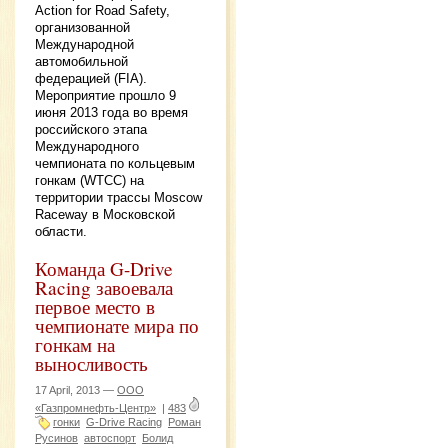
Action for Road Safety,
организованной
Международной
автомобильной
федерацией (FIA).
Мероприятие прошло 9
июня 2013 года во время
российского этапа
Международного
чемпионата по кольцевым
гонкам (WTCC) на
территории трассы Moscow
Raceway в Московской
области.
Команда G-Drive
Racing завоевала
первое место в
чемпионате мира по
гонкам на
выносливость
17 April, 2013 —
ООО
«Газпромнефть-Центр»
|
483
гонки
G-Drive Racing
Роман
Русинов
автоспорт
Болид