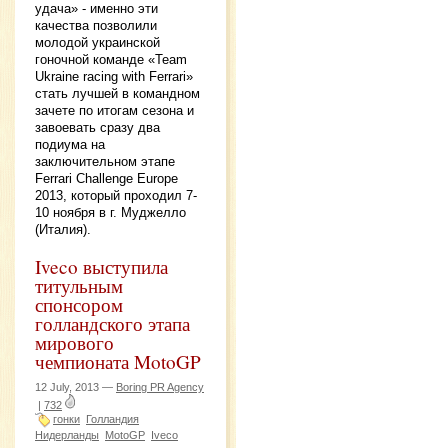
удача» - именно эти
качества позволили
молодой украинской
гоночной команде «Team
Ukraine racing with Ferrari»
стать лучшей в командном
зачете по итогам сезона и
завоевать сразу два
подиума на
заключительном этапе
Ferrari Challenge Europe
2013, который проходил 7-
10 ноября в г. Муджелло
(Италия).
Iveco выступила
титульным
спонсором
голландского этапа
мирового
чемпионата MotoGP
12 July, 2013 —
Boring PR Agency
|
732
гонки
Голландия
Нидерланды
MotoGP
Iveco