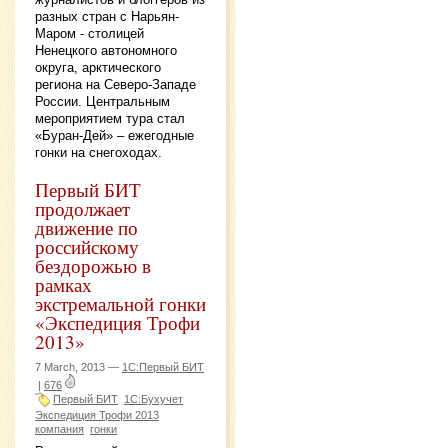
разных стран с Нарьян-
Маром - столицей
Ненецкого автономного
округа, арктического
региона на Северо-Западе
России. Центральным
мероприятием тура стал
«Буран-Дей» – ежегодные
гонки на снегоходах.
Первый БИТ
продолжает
движение по
российскому
бездорожью в
рамках
экстремальной гонки
«Экспедиция Трофи
2013»
7 March, 2013 —
1С:Первый БИТ
|
676
Первый БИТ
1С:Бухучет
Экспедиция Трофи 2013
компания
гонки