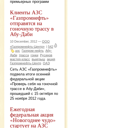
премьерных программ
Клиенты АЗС
«Газпромнефть»
отправятся на
гоночную трассу в
Абу-Даби
10 December, 2012 —
ООО
«Газпромнефть-Центр»
|
542
азс
Газпром нефть
Абу-
Даби
трасса
гонки
Русинов
мастер-класс
выигрыш
акция
Газпромнефть-Центр
ОАЭ
Сеть АЗС «Газпромнефть»
подвела итоги осенней
федеральной акции
«Проверь себя на гоночной
трассе в Абу-Даби»,
прошедшей с 15 октября по
25 ноября 2012 года.
Ежегодная
федеральная акция
«Новогоднее чудо»
стартует на АЗС