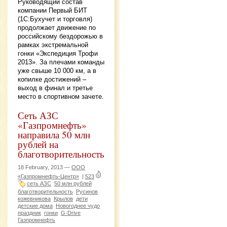
Руководящий состав
компании Первый БИТ
(1С:Бухучет и торговля)
продолжает движение по
российскому бездорожью в
рамках экстремальной
гонки «Экспедиция Трофи
2013». За плечами команды
уже свыше 10 000 км, а в
копилке достижений –
выход в финал и третье
место в спортивном зачете.
Сеть АЗС
«Газпромнефть»
направила 50 млн
рублей на
благотворительность
18 February, 2013 —
ООО
«Газпромнефть-Центр»
|
523
сеть АЗС
50 млн рублей
благотворительность
Русинов
кожевникова
Крылов
дети
детские дома
Новогоднее чудо
праздник
гонки
G-Drive
Газпромнефть