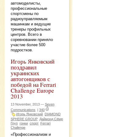
автомоделисты,
профессиональные
спортсмены по
радиоуправляемым
машинкам и ведущие
тренеры профильных
центров. Всего в
соревновании приняло
участие более 500
подростков.
Игорь Янковский
поздравил
украинских
автогонщиков с
победой на Ferrari
Challenge Europe
2013
13 November, 2013 —
Seven
Communications
|
340
Игорь Янковский
DIAMOND
SPHERE GROUP
Даймонд Сфир
Груп
гонки
спорт
Ferrari
Challenge
«Профессионализм и