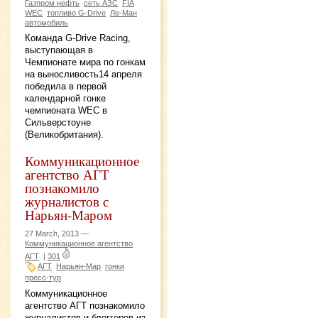
Газпром нефть
сеть АЗС
FIA
WEC
топливо G-Drive
Ле-Ман
автомобиль
Команда G-Drive Racing,
выступающая в
Чемпионате мира по гонкам
на выносливость14 апреля
победила в первой
календарной гонке
чемпионата WEC в
Сильверстоуне
(Великобритания).
Коммуникационное
агентство АГТ
познакомило
журналистов с
Нарьян-Маром
27 March, 2013 —
Коммуникационное агентство
АГТ
|
301
АГТ
Нарьян-Мар
гонки
пресс-тур
Коммуникационное
агентство АГТ познакомило
журналистов и блоггеров из