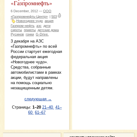
«Газпромнефть»
6 December, 2012 —
ООО
«Газпромнефть-Центр»
|
503
Новогоднее чудо
акция
Газпром-нефть
азс
дети
сироты
приюты
детские дома
Русинов
гонки
G-Drive.
3 декабря на АЗС
«Газпромнефть» по всей
России стартует ежегодная
федеральная акция
«Новогоднее чудо».
Средства, собранные
автомобилистами в рамках
акции, будут направлены
на помощь социально
незащищенным детям.
следующая →
Страницы:
1–20
21–40
41–
60
61–67