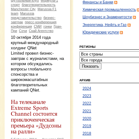
футбольный клуб
Формула-1
Финансы и Банки
спорт
благотворительность
Manchester City
Marussia F1
Химическая промышленность
team
Marussia
Шоубизнес и Знаменитости
представительство
бизнес-
завтрак
пресс-конференция
Энергетика, Нефть и Газ
конференция
СМИ
гонки
Гран-
При
Сочи
Скай Агентство
Юридические услуги
10 октября 2014 года
крупный международный
РЕГИОНЫ
холдинг QNet
Limited провел бизнес-
завтрак с журналистами, на
котором обсуждались
вопросы глобального
спонсорства и
широкомасштабных
АРХИВ
благотворительных
2024
кампаний QNet.
2023
На телеканале
2022
Extreme Sports
2021
Channel состоится
приключенческая
2020
премьера «Дудсоны
2019
на ралли»
2018