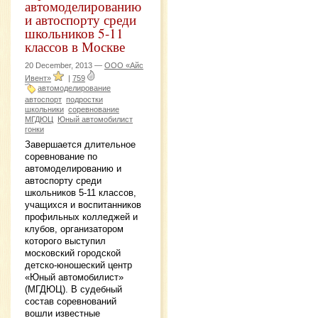
автомоделированию
и автоспорту среди
школьников 5-11
классов в Москве
20 December, 2013 —
ООО «Айс
Ивент»
|
759
автомоделирование
автоспорт
подростки
школьники
соревнование
МГДЮЦ
Юный автомобилист
гонки
Завершается длительное
соревнование по
автомоделированию и
автоспорту среди
школьников 5-11 классов,
учащихся и воспитанников
профильных колледжей и
клубов, организатором
которого выступил
московский городской
детско-юношеский центр
«Юный автомобилист»
(МГДЮЦ). В судебный
состав соревнований
вошли известные