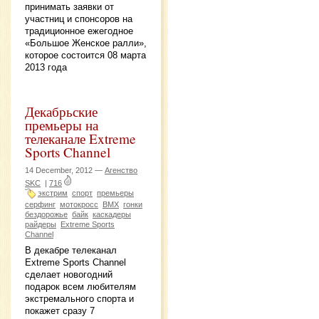
принимать заявки от
участниц и спонсоров на
традиционное ежегодное
«Большое Женское ралли»,
которое состоится 08 марта
2013 года
Декабрьские
премьеры на
телеканале Extreme
Sports Channel
14 December, 2012 —
Агенство
SKC
|
716
экстрим
спорт
премьеры
серфинг
мотокросс
BMX
гонки
бездорожье
байк
каскадеры
райдеры
Extreme Sports
Channel
В декабре телеканал
Extreme Sports Channel
сделает новогодний
подарок всем любителям
экстремального спорта и
покажет сразу 7