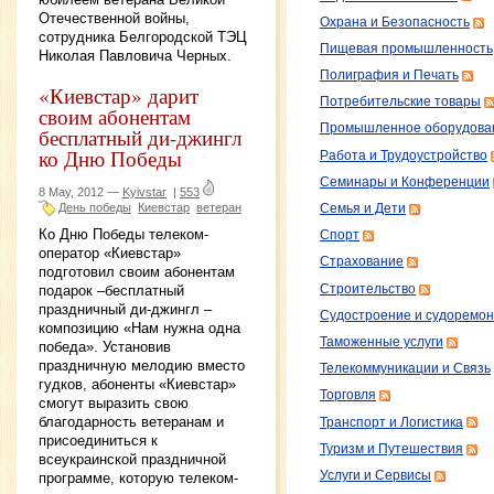
Отечественной войны,
Охрана и Безопасность
сотрудника Белгородской ТЭЦ
Пищевая промышленность
Николая Павловича Черных.
Полиграфия и Печать
«Киевстар» дарит
Потребительские товары
своим абонентам
Промышленное оборудова
бесплатный ди-джингл
ко Дню Победы
Работа и Трудоустройство
Семинары и Конференции
8 May, 2012 —
Kyivstar
|
553
День победы
Киевстар
ветеран
Семья и Дети
Ко Дню Победы телеком-
Спорт
оператор «Киевстар»
Страхование
подготовил своим абонентам
Строительство
подарок –бесплатный
праздничный ди-джингл –
Судостроение и судоремон
композицию «Нам нужна одна
Таможенные услуги
победа». Установив
праздничную мелодию вместо
Телекоммуникации и Связь
гудков, абоненты «Киевстар»
Торговля
смогут выразить свою
благодарность ветеранам и
Транспорт и Логистика
присоединиться к
Туризм и Путешествия
всеукраинской праздничной
Услуги и Сервисы
программе, которую телеком-