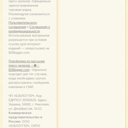
пресс-релизов. Официально
зарегистрированная
торговая марка.
Рекомендуем ознакомиться
с уловиями
Пользовательского
соглашения
и
Соглашения о
конфиденциальности
.
Использование материалов
разрешается при условии
ссылки (для интернет-
изданий — гиперссылки) на
B2Blogger.com.
Платформа по рассылке
пресс-релизов ☜❶☞
B2Blogger.com
› Идеально
подходит для тех случаев,
когда необходимо срочно
распространить сообщение
компании в СМИ.
ЧП «Б2БЛОГГЕР», Код
ЕДРПОУ 35356529. Адрес:
Украина, 54000, г. Николаев,
ул. Декабристов, 41/12.
Коммерческое
представительство в
России:
ООО
«Б2БЛОГГЕР», ОКПО