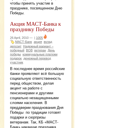
чтобы принять участие в
празднике, посвященном Дню
Победы.
Акция МАСТ-Банка к
празднику Победы
26 April, 2010 —
|
1005
МАСТ-Банк
акция
вклад
депозит
Надежный вариант –
победный
ВОВ
ветеран
День
победы
коммунальные платежи
подарок
денежный перевод
участник
В последнее время российские
банки проявляют всё большую
социальную ответственность
перед обществом, делая
акцент на работе с
пенсионерами и другими
социально незащищенными
слоями населения. В
преддверии празднования Дня
Победы по традиции готовят
подарки и сюрпризы
ветеранам. Так, КБ «МАСТ-
Банк» накануне праздника