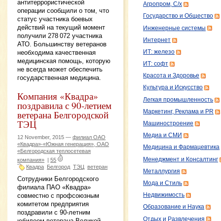
антитеррористической
Агропром, С/х
операции сообщили о том, что
Государство и Общество
статус участника боевых
действий на текущий момент
Инженерные системы
получили 278 072 участника
Интернет
АТО. Большинству ветеранов
ИТ: железо
необходима качественная
медицинская помощь, которую
ИТ: софт
не всегда может обеспечить
Красота и Здоровье
государственная медицина.
Культура и Искусство
Компания «Квадра»
Легкая промышленность
поздравила с 90-летием
Маркетинг, Реклама и PR
ветерана Белгородской
ТЭЦ
Машиностроение
Медиа и СМИ
12 November, 2015 —
филиал ОАО
«Квадра»-«Южная генерация», ОАО
Медицина и Фармацевтика
«Белгородская теплосетевая
Менеджмент и Консалтинг
компания»
|
55
Квадра
Белгород
ТЭЦ
ветеран
Металлургия
Сотрудники Белгородского
Мода и Стиль
филиала ПАО «Квадра»
совместно с профсоюзным
Недвижимость
комитетом предприятия
Образование и Наука
поздравили с 90-летним
Отдых и Развлечения
юбилеем ветерана Великой