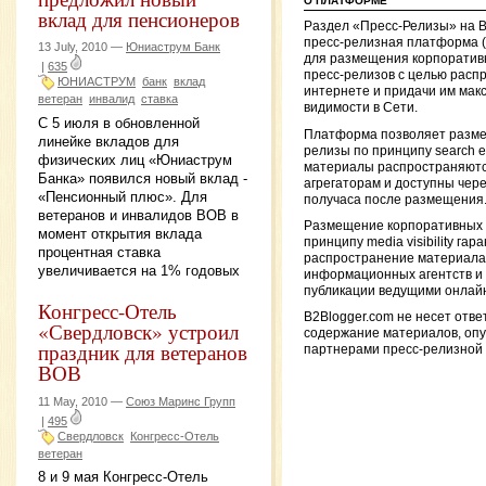
О ПЛАТФОРМЕ
вклад для пенсионеров
Раздел «Пресс-Релизы» на 
пресс-релизная платформа 
13 July, 2010 —
Юниаструм Банк
для размещения корпоратив
|
635
пресс-релизов с целью расп
ЮНИАСТРУМ
банк
вклад
интернете и придачи им мак
ветеран
инвалид
ставка
видимости в Сети.
С 5 июля в обновленной
Платформа позволяет разме
линейке вкладов для
релизы по принципу search engi
физических лиц «Юниаструм
материалы распространяютс
Банка» появился новый вклад -
агрегаторам и доступны чере
«Пенсионный плюс». Для
получаса после размещения
ветеранов и инвалидов ВОВ в
Размещение корпоративных 
момент открытия вклада
принципу media visibility гар
процентная ставка
распространение материала
увеличивается на 1% годовых
информационных агентств и 
публикации ведущими онлай
Конгресс-Отель
B2Blogger.com не несет отве
«Свердловск» устроил
содержание материалов, оп
праздник для ветеранов
партнерами пресс-релизной
ВОВ
11 May, 2010 —
Союз Маринс Групп
|
495
Свердловск
Конгресс-Отель
ветеран
8 и 9 мая Конгресс-Отель