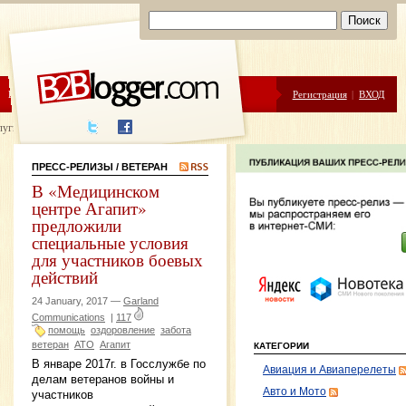
ЦЕНЫ
ПОМОЩЬ
Регистрация
|
ВХОД
луги написания
ПРЕСС-РЕЛИЗЫ
/ ВЕТЕРАН
В «Медицинском
центре Агапит»
предложили
специальные условия
для участников боевых
действий
24 January, 2017 —
Garland
Communications
|
117
помощь
оздоровление
забота
ветеран
АТО
Агапит
КАТЕГОРИИ
В январе 2017г. в Госслужбе по
Авиация и Авиаперелеты
делам ветеранов войны и
Авто и Мото
участников