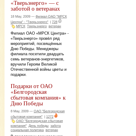
«Тверьэнерго» — с
заботой о ветеранах
18 May, 2009 —
Филиал ОАО "МРСК
Центра" - "Тверьэнерго"
|
728
МРСК
Тверьэнерго
ветеран
Филиал ОАО «МРСК Центра» -
«Тверьэнерго» провёл ряд
мероприятий, посвящённых
Дню Победы. Менеджеры
филиала посетили двадцать
семь ветеранов-энергетиков,
вручили Героям Великой
Отечественной войны цветы и
подарки.
Подарки от ОАО
«Белгородская
сбытовая компания» к
Дню Победы
8 May, 2009 —
ОАО "Белгородская
сбытовая компания"
|
1272
ОАО "Белгородская сбытовая
компания"
День победы
забота
социальная политика
ветеран