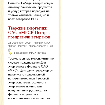
Великой Победы вводит новую
линейку банковских продуктов
и услуг, которая порадует не
только клиентов Банка, но и
всех ветеранов ВОВ.
Тверские энергетики
ОАО «МРСК Центра»
поздравили ветеранов
23 December, 2009 —
Филиал ОАО
"МРСК Центра" - "Тверьэнерго"
|
534
Тверьэнерго
МРСК
ветеран
Торжественные мероприятия по
случаю празднования Дня
энергетика в филиале ОАО
«МРСК Центра»-«Тверьэнерго»
начались с традиционной
встречи ветеранов Тверской
энергосистемы. Более ста
энергетиков принимали
поздравления руководства
филиала и делились
воспоминаниями прошлых лет.