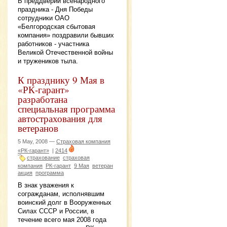
В преддверии всенародного
праздника - Дня Победы
сотрудники ОАО
«Белгородская сбытовая
компания» поздравили бывших
работников - участника
Великой Отечественной войны
и тружеников тыла.
К празднику 9 Мая в
«РК-гарант»
разработана
специальная программа
автострахования для
ветеранов
5 May, 2008 —
Страховая компания
«РК-гарант»
|
2414
страхование
страховая
компания
РК-гарант
9 Мая
ветеран
акция
программа
В знак уважения к
согражданам, исполнявшим
воинский долг в Вооруженных
Силах СССР и России, в
течение всего мая 2008 года