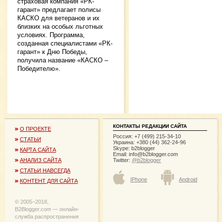
страховая компания «РК-
гарант» предлагает полисы
КАСКО для ветеранов и их
близких на особых льготных
условиях. Программа,
созданная специалистами «РК-
гарант» к Дню Победы,
получила название «КАСКО –
Победителю».
КОНТАКТЫ РЕДАКЦИИ САЙТА
О ПРОЕКТЕ
Россия: +7 (499) 215-34-10
СТАТЬИ
Украина: +380 (44) 362-24-96
Skype: b2blogger
КАРТА САЙТА
Email:
info@b2blogger.com
Twitter:
@b2blogger
АНАЛИЗ САЙТА
СТАТЬИ НАВСЕГДА
IPhone
Android
КОНТЕНТ ДЛЯ САЙТА
© 2005−2018,
B2Blogger.com — онлайн-
служба распространения