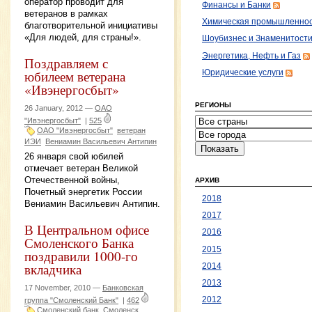
оператор проводит для
Финансы и Банки
ветеранов в рамках
Химическая промышленно
благотворительной инициативы
«Для людей, для страны!».
Шоубизнес и Знаменитост
Энергетика, Нефть и Газ
Поздравляем с
юбилеем ветерана
Юридические услуги
«Ивэнергосбыт»
РЕГИОНЫ
26 January, 2012 —
ОАО
"Ивэнергосбыт"
|
525
ОАО "Ивэнергосбыт"
ветеран
ИЭИ
Вениамин Васильевич Антипин
26 января свой юбилей
отмечает ветеран Великой
Отечественной войны,
АРХИВ
Почетный энергетик России
2018
Вениамин Васильевич Антипин.
2017
В Центральном офисе
2016
Смоленского Банка
2015
поздравили 1000-го
вкладчика
2014
2013
17 November, 2010 —
Банковская
2012
группа "Смоленский Банк"
|
462
Смоленский банк
Смоленск