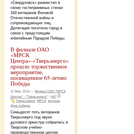
«Свердловск» разместил в
своих гостеприимных стенах
160 ветеранов Великой
Отечественной войны и
сопровождающих лиц.
Делегация посетила город в
связи с предстоящим
юбилейным Парадом Победы.
В филиале ОАО
«МРСК
Центра»-«Тверьэнерго»
прошло торжественное
мероприятие,
посвященное 65-летию
Победы
11 May, 2010 —
Филиал ОАО "МРСК
Центра" - "Тверьэнерго"
|
487
Тверьэнерго
МРСК
ветеран
День победы
Семьдесят пять ветеранов
Тверьэнерго под звуки
духового оркестра собрались в
Тверском учебно-
производственном центре,