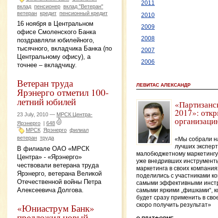
2011
вклад
пенсионер
вклад "Ветеран"
ветеран
кредит
пенсионный кредит
2010
16 ноября в Центральном
2009
офисе Смоленского Банка
2008
поздравляли юбилейного,
тысячного, вкладчика Банка (по
2007
Центральному офису), а
2006
точнее – вкладчицу.
Ветеран труда
ЛЕВИТАС АЛЕКСАНДР
Ярэнерго отметил 100-
летний юбилей
«Партизанс
2017»: откр
23 July, 2010 —
МРСК Центра-
организаци
Ярэнерго
|
648
МРСК
Ярэнерго
филиал
ветеран
труда
«Мы собрали н
лучших эксперт
В филиале ОАО «МРСК
малобюджетному маркетингу
Центра» - «Ярэнерго»
уже внедривших инструмент
чествовали ветерана труда
маркетинга в своих компания
Ярэнерго, ветерана Великой
поделились с участниками 
Отечественной войны Петра
самыми эффективными инст
Алексеевича Долгова.
самыми яркими „фишками“, 
будет сразу применить в сво
«Юниаструм Банк»
скоро получить результат»
предложил новый