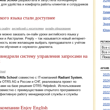
lfa School
разработала и запустила полноценную
Услу
 для удобства и комфорта работы клиентов и сотрудников
Фина
Хими
кого языка стали доступнее
Шоуб
Энер
о скайпу
английский с носителями
онлайн образование
Юрид
м можно заказать он-лайн уроки английского языка у
и и Австралии. Preply – так называется новый интернет-
РЕГИО
жность всем желающим выбрать преподавателя с учётом
ели обучения и «нужного» диалекта.
m внедрили систему управления запросами на
k
АРХИВ
chool
2025
lfa School
совместно с IT-компанией
Radiant System
,
2024
 OTRS AG в России и СНГ, реализовала проект по
ами на базе решения OTRS Helpdesk. Использование
2023
овместно с преимуществами открытого программного
2022
ффективную работу менеджерской службы и службы
2021
2020
 компании Enjoy English