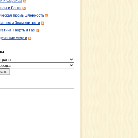
ги и Сервисы
нсы и Банки
ческая промышленность
изнес и Знаменитости
гетика, Нефть и Газ
ические услуги
НЫ