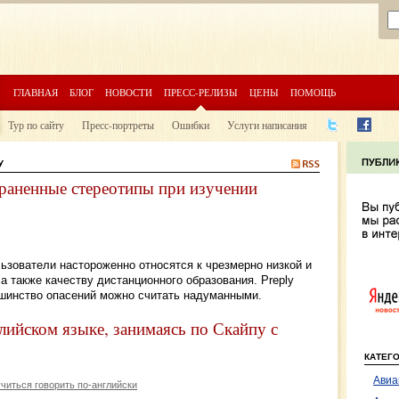
ГЛАВНАЯ
БЛОГ
НОВОСТИ
ПРЕСС-РЕЛИЗЫ
ЦЕНЫ
ПОМОЩЬ
Тур по сайту
Пресс-портреты
Ошибки
Услуги написания
У
траненные стереотипы при изучении
льзователи настороженно относятся к чрезмерно низкой и
а также качеству дистанционного образования. Preply
шинство опасений можно считать надуманными.
глийском языке, занимаясь по Скайпу с
КАТЕГ
Авиа
читься говорить по-английски