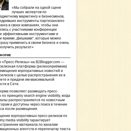
«Мы собрали на одной сцене
лучших экспертов по
джетному маркетингу и бизнесменов,
едривших инструменты партизанского
инга в своих компаниях, чтобы они
лись с участниками конференции
и эффективными инструментами и
и яркими „фишками“, которые можно
сразу применить в своем бизнесе и очень
получить результат»
ТФОРМЕ
 «Пресс-Релизы» на B2Blogger.com —
-релизная платформа (релизоприёмник)
азмещения корпоративных новостей и
релизов с целью распространения их в
ете и придачи им максимальной
сти в Сети.
орма позволяет размещать пресс-
 по принципу search engine visibility, когда
иалы распространяются по новостным
торам и доступны через поиск в течение
са после размещения.
щение корпоративных пресс-релизов по
пу media visibility гарантирует
остранение материала по каналам
ационных агентств и перепечатку текста