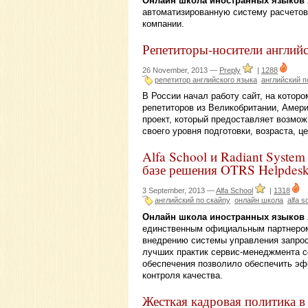
Онлайн школа иностранных языков A
автоматизированную систему расчетов
компании.
Репетиторы-носители английс
26 November, 2013 —
Preply
|
1288
репетитор английского языка
английский п
В России начал работу сайт, на которо
репетиторов из Великобритании, Америк
проект, который предоставляет возмо
своего уровня подготовки, возраста, ц
Alfa School и Radiant Syste
базе решения OTRS Helpdes
3 September, 2013 —
Alfa School
|
1318
английский по скайпу
онлайн школа
alfa s
Онлайн школа иностранных языков A
единственным официальным партнером
внедрению системы управления запрос
лучших практик сервис-менеджмента с
обеспечения позволило обеспечить э
контроля качества.
Жесткая кадровая политика в