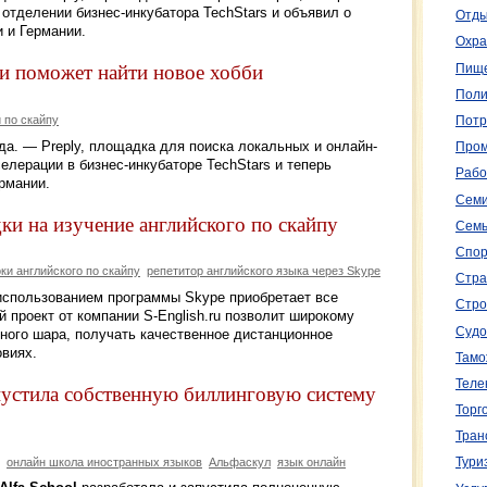
отделении бизнес-инкубатора TechStars и объявил о
Отды
 и Германии.
Охра
 и поможет найти новое хобби
Пище
Поли
 по скайпу
Потр
ода. — Preply, площадка для поиска локальных и онлайн-
Пром
елерации в бизнес-инкубаторе TechStars и теперь
Рабо
ермании.
Семи
дки на изучение английского по скайпу
Семь
Спор
ки английского по скайпу
репетитор английского языка через Skype
Стра
 использованием программы Skype приобретает все
Стро
проект от компании S-English.ru позволит широкому
Судо
много шара, получать качественное дистанционное
виях.
Тамо
Теле
апустила собственную биллинговую систему
Торг
Тран
онлайн школа иностранных языков
Альфаскул
язык онлайн
Тури