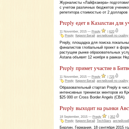
Журналисты «Лайфхакера» подготовили
с учетом различных бюджетов ученико
репетитора стоимостью от 2 долларов 
Preply едет в Казахстан для у
11 November, 2015 —
Preply
|
620
Preply
Кирилл Бигай
английский по скайпу
Preply, площадка для поиска локальны
финалистов глобальный проект в форм
растущем рынке образовательных услу
Astana объявят 12 ноября в рамках Не
Preply примет участие в Битв
11 November, 2015 —
Preply
|
725
Preply
Кирилл Бигай
английский по скайпу
Образовательный стартап Preply в чис
интенсивных тренингах менторов из Кр
$25 000 от Cross Border Angels (CBA).
Preply выходит на рынки Ав
18 September, 2015 —
Preply
|
352
Preply
Кирилл Бигай
TechStars
английский
Берлин, Германия, 18 сентября 2015 го