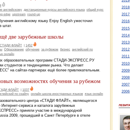
2019
4
2018
ие английскому
дистанционные курсы английского языка
общий курс
2017
ing edge
upstream
round-up
бучения английскому языку Enjoy English ужесточил
2016
в штат.
2015
 ещё две зарубежные школы
2014
2013
р СТАДИ ФЛАЙТ
|
1452
сы
Образование
обучение
за рубежом
бизнес
английский по
2012
ык онлайн
2011
ных образовательных программ СТАДИ-ЭКСПРЕСС.РУ
2010
ми студентов и тенденциями рынка. Что делает
СС" на сайтах-партнерах ещё более привлекательным.
2009
2008
 новых возможностях обучения за рубежом
2007
СТАДИ ФЛАЙТ
|
1037
2006
нглийский по скайпу
онлайн школа иностранных языков
язык онлайн
бразовательного центра «СТАДИ ФЛАЙТ», являющегося
 Интернет-сервиса и каталога зарубежных
ЛЕВИТ
КСПРЕСС» приняли участие в международной
ssia 2009, прошедшей в Санкт Петербурге в отеле