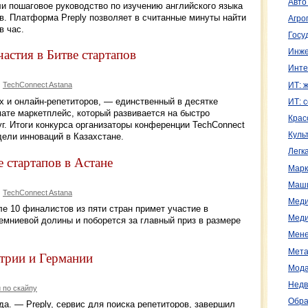
Авто
 пошаговое руководство по изучению английского языка
в. Платформа Preply позволяет в считанные минуты найти
Агро
в час.
Госу
частия в Битве стартапов
Инже
Инте
TechConnect Astana
ИТ: 
х и онлайн-репетиторов, — единственный в десятке
ИТ: 
ате маркетплейс, который развивается на быстро
Крас
г. Итоги конкурса организаторы конференции TechConnect
Куль
дели инноваций в Казахстане.
Легк
е стартапов в Астане
Марк
Маш
TechConnect Astana
Меди
ле 10 финалистов из пяти стран примет участие в
Меди
емниевой долины и поборется за главный приз в размере
Мене
Мета
стрии и Германии
Мода
Недв
 по скайпу
Обра
да. — Preply, сервис для поиска репетиторов, завершил