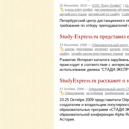
25 November, 2010 —
ООО "Enjoy English"
|
51
курсы enjoy english
дистанционное обучен
английского языка
английский по скайпу
Cutt
Петербургский центр дистанционного о
требования по отбору преподавателей 
Study-Express.ru представил
23 November, 2009 —
Образовательный цент
школы
программы
интернет
каталог
кур
скайпу
онлайн школа иностранных языков
яз
Развитие Интернет-каталога зарубеж
происходит в соответствие с интереса
использование движка "СТАДИ-ЭКСПРЕ
StudyExpress.ru расскажет о
27 October, 2009 —
Образовательный центр 
Образование
за рубежом
конференции
а
23-25 Октября 2009 представители О
создателем и владельцем популярного
образовательных программ «СТАДИ-Э
образовательной конференции Alphe Ru
Астория.