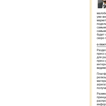
малобю
уже вн
маркет
подели
самым
самым
будет 
скоро 
О ПЛА
Раздел
пресс
для р
пресс-
интерн
видимо
Платф
релизы
матер
агрега
получа
Разме
принци
распр
информ