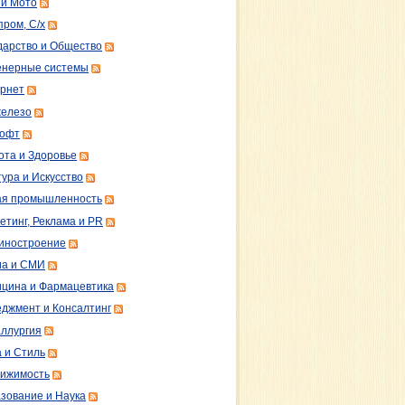
 и Мото
пром, С/х
дарство и Общество
нерные системы
рнет
железо
софт
ота и Здоровье
тура и Искусство
ая промышленность
етинг, Реклама и PR
иностроение
а и СМИ
цина и Фармацевтика
джмент и Консалтинг
ллургия
 и Стиль
ижимость
зование и Наука