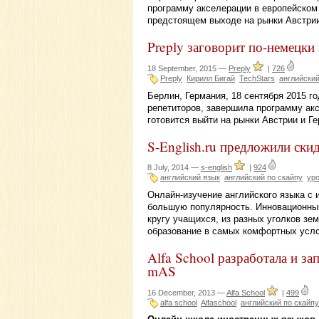
программу акселерации в европейском 
предстоящем выходе на рынки Австрии
Preply заговорит по-немецки
18 September, 2015 —
Preply
|
726
Preply
Кирилл Бигай
TechStars
английский
Берлин, Германия, 18 сентября 2015 г
репетиторов, завершила программу акс
готовится выйти на рынки Австрии и Г
S-English.ru предложили ски
8 July, 2014 —
s-english
|
924
английский язык
английский по скайпу
уро
Онлайн-изучение английского языка с
большую популярность. Инновационный 
кругу учащихся, из разных уголков зе
образование в самых комфортных усло
Alfa School разработала и з
mAS
16 December, 2013 —
Alfa School
|
499
alfa school
Alfaschool
английский по скайпу