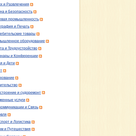
х и Развлечения
на и Безопасность
вая промышленность
графия и Печать
ебительские товары
ышленное оборудование
та и Трудоустройство
нары и Конференции
я и Дети
т
хование
ительство
строение и судоремонт
женные услуги
коммуникации и Связь
овля
спорт и Логистика
зм и Путешествия