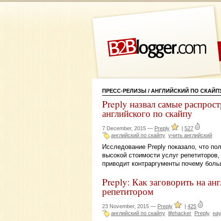
ПРЕСС-РЕЛИЗЫ
/ АНГЛИЙСКИЙ ПО СКАЙП
Preply назвал самые распрос
английского по скайпу
7 December, 2015 —
Preply
|
527
английский по скайпу
учить английский
Исследование Preply показало, что по
высокой стоимости услуг репетиторов, 
приводит контраргументы почему боль
Preply: Как заговорить на ан
репетитором
23 November, 2015 —
Preply
|
425
английский по скайпу
lifehacker
Preply
нау