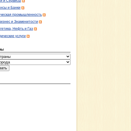
ги и Сервисы
нсы и Банки
ческая промышленность
изнес и Знаменитости
гетика, Нефть и Газ
ические услуги
НЫ