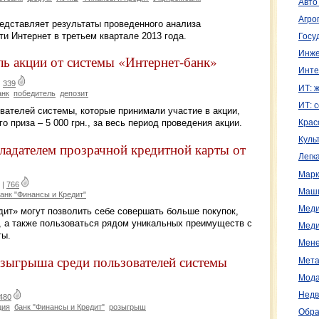
Авто
Агро
дставляет результаты проведенного анализа
ти Интернет в третьем квартале 2013 года.
Госу
Инже
ль акции от системы «Интернет-банк»
Инте
|
339
ИТ: 
анк
победитель
депозит
ИТ: 
ователей системы, которые принимали участие в акции,
 приза – 5 000 грн., за весь период проведения акции.
Крас
Куль
ладателем прозрачной кредитной карты от
Легк
Марк
|
766
Маш
анк "Финансы и Кредит"
Меди
дит» могут позволить себе совершать больше покупок,
, а также пользоваться рядом уникальных преимуществ с
Меди
ты.
Мене
озыгрыша среди пользователей системы
Мета
Мода
Недв
480
ция
банк "Финансы и Кредит"
розыгрыш
Обра