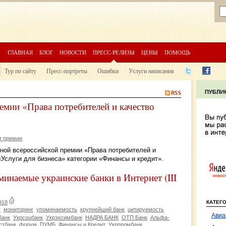
ГЛАВНАЯ
БЛОГ
НОВОСТИ
ПРЕСС-РЕЛИЗЫ
ЦЕНЫ
ПОМОЩЬ
Тур по сайту
Пресс-портреты
Ошибки
Услуги написания
емии «Права потребителей и качество
т премии
ной всероссийской премии «Права потребителей и
Услуги для бизнеса» категории «Финансы и кредит».
наемые украинские банки в Интернет (III
КАТЕГ
918
г
мониторинг
упоминаемость
крупнейший банк
цитируемость
Авиа
банк
Укрсоцбанк
Укрэксимбанк
НАДРА БАНК
ОТП Банк
Альфа-
стбанк
форум
ПУМБ
Финансы и Кредит
Укрпромбанк