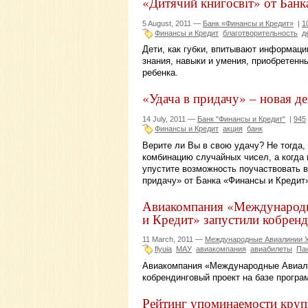
«Дитячий книгосвіт» от Бан
5 August, 2011 —
Банк «Финансы и Кредит»
|
1
Финансы и Кредит
благотворительность
д
Дети, как губки, впитывают информаци
знания, навыки и умения, приобретенн
ребенка.
«Удача в придачу» – новая д
14 July, 2011 —
Банк "Финансы и Кредит"
|
945
Финансы и Кредит
акция
банк
Верите ли Вы в свою удачу? Не тогда,
комбинацию случайных чисел, а когда 
упустите возможность поучаствовать в
придачу» от Банка «Финансы и Кредит
Авиакомпания «Международн
и Кредит» запустили кобренд
11 March, 2011 —
Международные Авиалинии 
flyuia
МАУ
авиакомпания
авиабилеты
Па
Авиакомпания «Международные Авиали
кобрендинговый проект на базе прогр
Рейтинг упоминаемости круп