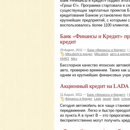
Банк «Финансы и Кредит» подвел итог
«Гроші Є!». Программа стартовала в с
существующих зарплатных проектов Ба
кредитования Банком установлено боле
крупнейших предприятий, с которыми 
воспользовалось более 1100 клиентов.
Банк «Финансы и Кредит» про
кредит
29 August, 2011 —
Банк «Финансы и Кредит»
|
Mitsubishi в кредит
Mitsubishi
авто в кредит
НИКО
Niko
Бесспорное качество японских автомоб
авто, проверено временем. Также как 
одним из крупнейших финансовых учре
Акционный кредит на LADA 
11 August, 2011 —
Банк «Финансы и Кредит»
|
Финансы и Кредит
Lada
акция
банк
специ
Сегодня автомобиль все чаще станови
передвижения. Легко и быстро преодол
из пункта А в пункт В – это прерогати
беспрепятственно могут получить кред