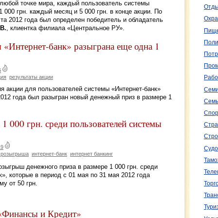
любой точке мира, каждый пользователь системы
Отды
 000 грн. каждый месяц и 5 000 грн. в конце акции. По
Охра
уста 2012 года был определен победитель и обладатель
В.
, клиентка филиала «Центральное РУ».
Пище
Поли
 «Интернет-банк» разыграна еще одна 1
Потр
Пром
6
ция
результаты акции
Рабо
ия акции для пользователей системы «Интернет-банк»
Семи
2012 года был разыгран новый денежный приз в размере 1
Семь
Спор
1 000 грн. среди пользователей системы
Стра
Стро
19
Судо
 розыгрыша
интернет-банк
интернет банкинг
Тамо
озыгрыш денежного приза в размере 1 000 грн. среди
Теле
», которые в период с 01 мая по 31 мая 2012 года
у от 50 грн.
Торг
Тран
Тури
 «Финансы и Кредит»