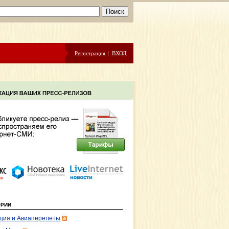
Регистрация
|
ВХОД
ОРИИ
ция и Авиаперелеты