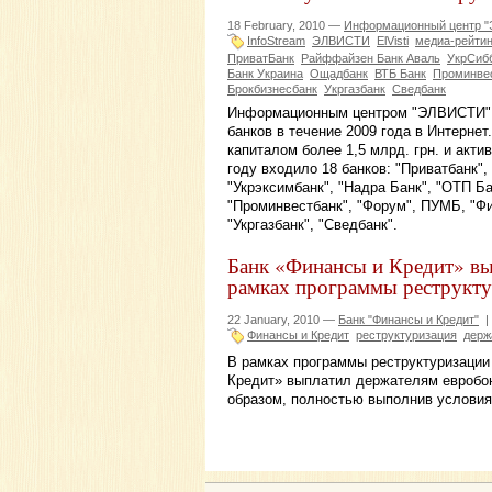
18 February, 2010 —
Информационный центр 
InfoStream
ЭЛВИСТИ
ElVisti
медиа-рейтин
ПриватБанк
Райффайзен Банк Аваль
УкрСиб
Банк Украина
Ощадбанк
ВТБ Банк
Проминве
Брокбизнесбанк
Укргазбанк
Сведбанк
Информационным центром "ЭЛВИСТИ" п
банков в течение 2009 года в Интернет
капиталом более 1,5 млрд. грн. и акти
году входило 18 банков: "Приватбанк",
"Укрэксимбанк", "Надра Банк", "ОТП Ба
"Проминвестбанк", "Форум", ПУМБ, "Фи
"Укргазбанк", "Сведбанк".
Банк «Финансы и Кредит» вы
рамках программы реструкт
22 January, 2010 —
Банк "Финансы и Кредит"
|
Финансы и Кредит
реструктуризация
держ
В рамках программы реструктуризации
Кредит» выплатил держателям евробон
образом, полностью выполнив условия