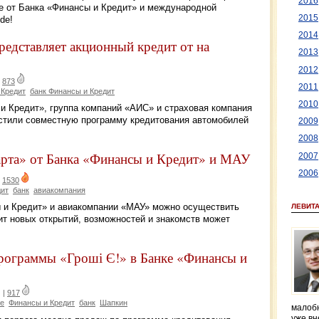
2016
е от Банка «Финансы и Кредит» и международной
2015
de!
2014
едставляет акционный кредит от на
2013
2012
|
873
2011
 Кредит
банк Финансы и Кредит
2010
 и Кредит», группа компаний «АИС» и страховая компания
устили совместную программу кредитования автомобилей
2009
2008
карта» от Банка «Финансы и Кредит» и МАУ
2007
2006
|
1530
дит
банк
авиакомпания
ы и Кредит» и авиакомпании «МАУ» можно осуществить
ЛЕВИТ
чит новых открытий, возможностей и знакомств может
рограммы «Гроші Є!» в Банке «Финансы и
|
917
ие
Финансы и Кредит
банк
Шапкин
малобю
уже вн