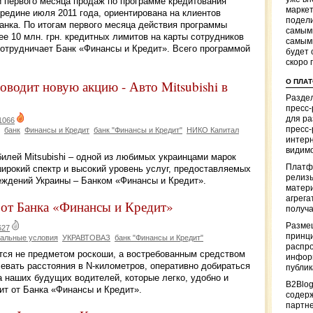
и первого месяца продаж по программе кредитования
маркет
ередине июля 2011 года, ориентирована на клиентов
подели
нка. По итогам первого месяца действия программы
самым
е 10 млн. грн. кредитных лимитов на карты сотрудников
самым
сотрудничает Банк «Финансы и Кредит». Всего программой
будет 
скоро 
О ПЛА
водит новую акцию - Авто Mitsubishi в
Раздел
пресс
для р
1066
пресс-
банк
Финансы и Кредит
банк "Финансы и Кредит"
НИКО Капитал
интерн
видимо
илей Mitsubishi – одной из любимых украинцами марок
Платф
широкий спектр и высокий уровень услуг, предоставляемых
релизы
ждений Украины – Банком «Финансы и Кредит».
матер
агрега
от Банка «Финансы и Кредит»
получа
Разме
627
принци
альные условия
УКРАВТОВАЗ
банк "Финансы и Кредит"
распр
тся не предметом роскоши, а востребованным средством
информ
евать расстояния в N-километров, оперативно добираться
публи
ва наших будущих водителей, которые легко, удобно и
B2Blog
ит от Банка «Финансы и Кредит».
содер
партн