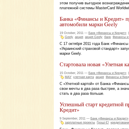
этом получив выгодное вознаграждени
платежной системы MasterCard Worldwi
Банка «Финансы и Кредит» пр
автомобили марки Geely
19 October, 2011 —
Банк «Финансы и Кредит»
Geely
акция
акция Geely
банк
Финансы и
С 17 октября 2011 года Банк «Финансы
«Украинский страховой стандарт» зап
марки Geely.
Стартовала новая «Улетная 
15 October, 2011 —
Банк «Финансы и Кредит»
МАУ
улетная карта
акция
Финансы и Кре
С «Улетной картой» от Банка «Финанс
свои мечты в два раза быстрее, а зна
стать в два раза больше.
Успешный старт кредитной п
Кредит»
9 September, 2011 —
Банк «Финансы и Кредит»
зарплатные проекты
Гроші Є!
кредитован