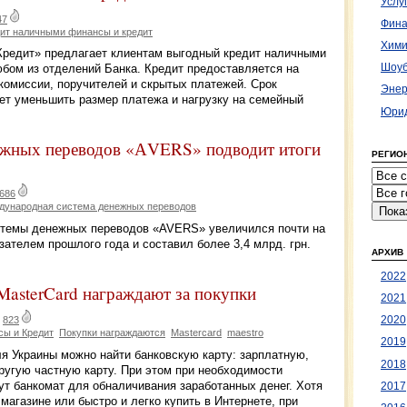
Услу
47
Фина
дит наличными финансы и кредит
Хими
 Кредит» предлагает клиентам выгодный кредит наличными
Шоуб
любом из отделений Банка. Кредит предоставляется на
комиссии, поручителей и скрытых платежей. Срок
Энер
ляет уменьшить размер платежа и нагрузку на семейный
Юрид
ежных переводов «АVERS» подводит итоги
РЕГИО
686
дународная система денежных переводов
стемы денежных переводов «AVERS» увеличился почти на
ателем прошлого года и составил более 3,4 млрд. грн.
АРХИВ
2022
MasterCard награждают за покупки
2021
2020
|
823
сы и Кредит
Покупки награждаются
Mastercard
maestro
2019
я Украины можно найти банковскую карту: зарплатную,
2018
угую частную карту. При этом при необходимости
ут банкомат для обналичивания заработанных денег. Хотя
2017
магазине или быстро и легко купить в Интернете, при