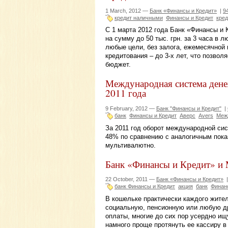
1 March, 2012 —
Банк «Финансы и Кредит»
|
9
кредит наличными
Финансы и Кредит
кре
С 1 марта 2012 года Банк «Финансы и
на сумму до 50 тыс. грн. за 3 часа в 
любые цели, без залога, ежемесячной 
кредитования – до 3-х лет, что позво
бюджет.
Международная система ден
2011 года
9 February, 2012 —
Банк "Финансы и Кредит"
|
банк
Финансы и Кредит
Аверс
Avers
Меж
За 2011 год оборот международной си
48% по сравнению с аналогичным показ
мультивалютно.
Банк «Финансы и Кредит» и 
22 October, 2011 —
Банк «Финансы и Кредит»
банк Финансы и Кредит
акция
банк
Финан
В кошельке практически каждого жител
социальную, пенсионную или любую др
оплаты, многие до сих пор усердно ищ
намного проще протянуть ее кассиру в 