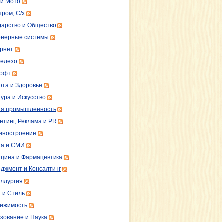
 и Мото
пром, С/х
дарство и Общество
нерные системы
рнет
железо
софт
ота и Здоровье
тура и Искусство
ая промышленность
етинг, Реклама и PR
иностроение
а и СМИ
цина и Фармацевтика
джмент и Консалтинг
ллургия
 и Стиль
ижимость
зование и Наука