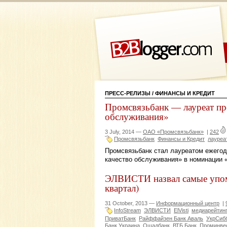
ПРЕСС-РЕЛИЗЫ
/ ФИНАНСЫ И КРЕДИТ
Промсвязьбанк — лауреат пр
обслуживания»
3 July, 2014 —
ОАО «Промсвязьбанк»
|
242
Промсвязьбанк
Финансы и Кредит
лауреа
Промсвязьбанк стал лауреатом ежегод
качество обслуживания» в номинации «
ЭЛВИСТИ назвал самые упоми
квартал)
31 October, 2013 —
Информационный центр
|
InfoStream
ЭЛВИСТИ
ElVisti
медиарейтин
ПриватБанк
Райффайзен Банк Аваль
УкрСиб
Банк Украина
Ощадбанк
ВТБ Банк
Проминве