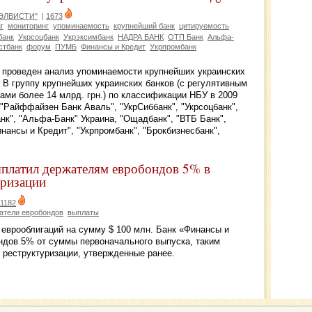
"ЭЛВИСТИ"
|
1673
г
мониторинг
упоминаемость
крупнейший банк
цитируемость
банк
Укрсоцбанк
Укрэксимбанк
НАДРА БАНК
ОТП Банк
Альфа-
стбанк
форум
ПУМБ
Финансы и Кредит
Укрпромбанк
роведен анализ упоминаемости крупнейших украинских
. В группу крупнейших украинских банков (с регулятивным
вами более 14 млрд. грн.) по классификации НБУ в 2009
 "Райффайзен Банк Аваль", "УкрСиббанк", "Укрсоцбанк",
нк", "Альфа-Банк" Украина, "Ощадбанк", "ВТБ Банк",
нансы и Кредит", "Укрпромбанк", "Брокбизнесбанк",
платил держателям евробондов 5% в
уризации
1182
атели евробондов
выплаты
 еврооблигаций на сумму $ 100 млн. Банк «Финансы и
дов 5% от суммы первоначального выпуска, таким
 реструктуризации, утвержденные ранее.