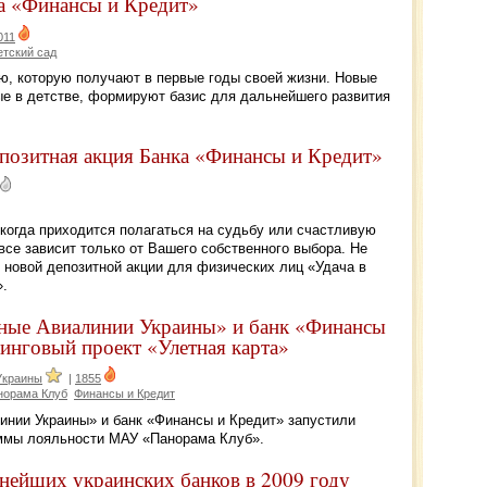
ка «Финансы и Кредит»
011
етский сад
ю, которую получают в первые годы своей жизни. Новые
ые в детстве, формируют базис для дальнейшего развития
епозитная акция Банка «Финансы и Кредит»
 когда приходится полагаться на судьбу или счастливую
все зависит только от Вашего собственного выбора. Не
 новой депозитной акции для физических лиц «Удача в
».
ые Авиалинии Украины» и банк «Финансы
инговый проект «Улетная карта»
Украины
|
1855
норама Клуб
Финансы и Кредит
нии Украины» и банк «Финансы и Кредит» запустили
аммы лояльности МАУ «Панорама Клуб».
нейших украинских банков в 2009 году