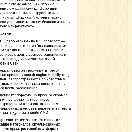
инга в своих компаниях, чтобы они
лись с участниками конференции
и эффективными инструментами и
и яркими „фишками“, которые можно
сразу применить в своем бизнесе и очень
получить результат»
ТФОРМЕ
 «Пресс-Релизы» на B2Blogger.com —
-релизная платформа (релизоприёмник)
азмещения корпоративных новостей и
релизов с целью распространения их в
ете и придачи им максимальной
сти в Сети.
орма позволяет размещать пресс-
 по принципу search engine visibility, когда
иалы распространяются по новостным
торам и доступны через поиск в течение
са после размещения.
щение корпоративных пресс-релизов по
пу media visibility гарантирует
остранение материала по каналам
ационных агентств и перепечатку текста
кации ведущими онлайн СМИ.
ger.com не несет ответственности за
жание материалов, опубликованных
ерами пресс-релизной платформы.