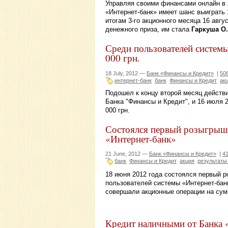
Управляя своими финансами онлайн в 
«Интернет-банк» имеет шанс выиграть 1
итогам 3-го акционного месяца 16 авг
денежного приза, им стала
Гаркуша О.
Среди пользователей системы
000 грн.
18 July, 2012 —
Банк «Финансы и Кредит»
|
50
интернет-банк
банк
Финансы и Кредит
ак
Подошел к концу второй месяц действ
Банка "Финансы и Кредит", и 16 июля 
000 грн.
Состоялся первый розыгрыш 
«Интернет-банк»
21 June, 2012 —
Банк «Финансы и Кредит»
|
4
банк
Финансы и Кредит
акция
результаты
18 июня 2012 года состоялся первый р
пользователей системы «Интернет-банк
совершали акционные операции на сумм
Кредит наличными от Банка