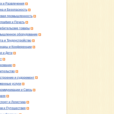
х и Развлечения
на и Безопасность
вая промышленность
графия и Печать
ебительские товары
ышленное оборудование
та и Трудоустройство
нары и Конференции
я и Дети
т
хование
ительство
строение и судоремонт
женные услуги
коммуникации и Связь
овля
спорт и Логистика
зм и Путешествия