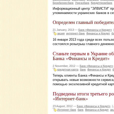
Брокбизнесбанк
Укргазбанк
Кредитпромбанк
Информационный центр "ЭЛВИСТИ" пре
упоминаемости украинских банков в се
Определен главный победите
21 January, 2013 —
Банк «Финансы и Кредит»
акция
интернет-банк
Финансы и Кредит
б
16 января 2013 года среди всех польз
состоялся розыгрыш главного денежного
Станьте первым в Украине об
Банка «Финансы и Кредит»
2 November, 2012 —
Банк «Финансы и Кредит»
кредитная карта
банк
Финансы и Кредит
б
Теперь клиенты Банка «Финансы и Кре
открывать новые возможности сервиса
помощью эксклюзивной кредитной кар
Подведены итоги третьего р
«Интернет-банк»
23 August, 2012 —
Банк «Финансы и Кредит»
|
Интернет банк
банк
Финансы и Кредит
ак