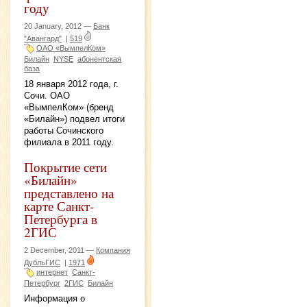
году
20 January, 2012 —
Банк
"Авангард"
|
519
ОАО «ВымпелКом»
Билайн
NYSE
абонентская
база
18 января 2012 года, г.
Сочи. ОАО
«ВымпелКом» (бренд
«Билайн») подвел итоги
работы Сочинского
филиала в 2011 году.
Покрытие сети
«Билайн»
представлено на
карте Санкт-
Петербурга в
2ГИС
2 December, 2011 —
Компания
ДубльГИС
|
1971
интернет
Санкт-
Петербург
2ГИС
Билайн
Информация о