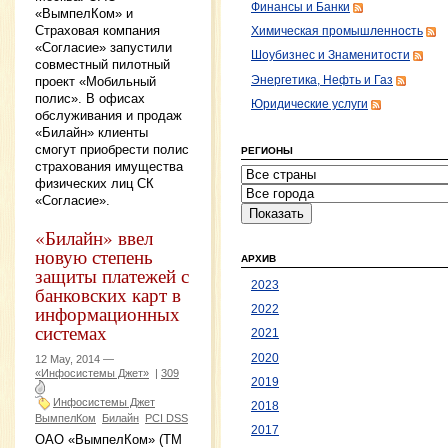
Финансы и Банки
«ВымпелКом» и
Страховая компания
Химическая промышленность
«Согласие» запустили
Шоубизнес и Знаменитости
совместный пилотный
Энергетика, Нефть и Газ
проект «Мобильный
полис». В офисах
Юридические услуги
обслуживания и продаж
«Билайн» клиенты
смогут приобрести полис
РЕГИОНЫ
страхования имущества
физических лиц СК
«Согласие».
«Билайн» ввел
новую степень
АРХИВ
защиты платежей с
2023
банковских карт в
информационных
2022
системах
2021
2020
12 May, 2014 —
«Инфосистемы Джет»
|
309
2019
Инфосистемы Джет
2018
ВымпелКом
Билайн
PCI DSS
2017
ОАО «ВымпелКом» (ТМ