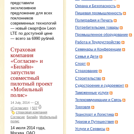
представили
Охрана и Безопасность
эксклюзивное
предложение для всех
Пищевая промышленность
поклонников
Полиграфия и Печать
современных технологий
Потребительские товары
— новый смартфон Leon
LTE по доступной цене
Промышленное оборудование
— всего за 6990 рублей.
Работа и Трудоустройство
Страховая
Семинары и Конференции
компания
Семья и Дети
«Согласие» и
Спорт
«Билайн»
запустили
Страхование
совместный
Строительство
пилотный проект
Судостроение и судоремонт
«Мобильный
Таможенные услуги
полис»
Телекоммуникации и Связь
14 July, 2014 —
СК
Торговля
«Согласие»
|
507
страховая компания
Транспорт и Логистика
Согласие
Билайн
Мобильный
полис
Туризм и Путешествия
14 июля 2014 года,
Услуги и Сервисы
Москва. ОАО