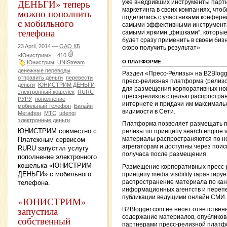
ДЕНЬГИ» теперь
уже внедривших инструменты парт
маркетинга в своих компаниях, что
можно пополнить
поделились с участниками конфер
с мобильного
самыми эффективными инструмент
телефона
самыми яркими „фишками“, которы
будет сразу применить в своем биз
23 April, 2014 —
ОАО КБ
скоро получить результат»
«Юнистрим»
|
410
О ПЛАТФОРМЕ
Юнистрим
UNIStream
денежные переводы
Раздел «Пресс-Релизы» на B2Blog
отправить деньги
перевести
пресс-релизная платформа (релиз
деньги
ЮНИСТРИМ ДЕНЬГИ
для размещения корпоративных но
электронный кошелек
RURU
пресс-релизов с целью распростран
РУРУ
пополнение
интернете и придачи им максималь
мобильный телефон
Билайн
видимости в Сети.
Мегафон
МТС
udengi
электронные деньги
Платформа позволяет размещать п
ЮНИСТРИМ совместно с
релизы по принципу search engine visi
Платежным сервисом
материалы распространяются по н
агрегаторам и доступны через поис
RURU запустил услугу
получаса после размещения.
пополнение электронного
кошелька «ЮНИСТРИМ
Размещение корпоративных пресс-
ДЕНЬГИ» с мобильного
принципу media visibility гарантируе
распространение материала по ка
телефона.
информационных агентств и перепе
публикации ведущими онлайн СМИ.
«ЮНИСТРИМ»
запустила
B2Blogger.com не несет ответствен
содержание материалов, опублико
собственный
партнерами пресс-релизной платф