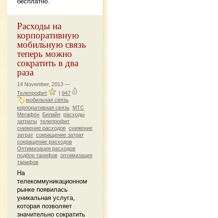
бесплатно.
Расходы на
корпоративную
мобильную связь
теперь можно
сократить в два
раза
14 November, 2013 —
Телепрофит
|
947
мобильная связь
корпоративная связь
МТС
Мегафон
Билайн
расходы
затраты
телепрофит
снижение расходов
снижение
затрат
сокращение затрат
сокращение расходов
Оптимизация расходов
подбор тарифов
оптимизация
тарифов
На
телекоммуникационном
рынке появилась
уникальная услуга,
которая позволяет
значительно сократить