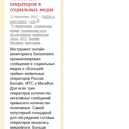
операторов в
социальных медиа
12 November, 2012 —
RADIX &
PARTNERS
|
630
мониторинг
социальные
медиа
социальные сети
исследования
мобильная
связь
МТС
Билайн
Мегафон
репутация
Инструмент онлайн
мониторинга Sensemetric
проанализировал
сообщения в социальных
медиа о «Большой
тройке» мобильных
операторов России:
Билайн, МТС и МегаФон.
Для всех трех
операторов количество
негативных сообщений
превысило количество
позитивных. Самой
популярной площадкой
для обсуждения сотовых
операторов оказались
микроблоги. Больше