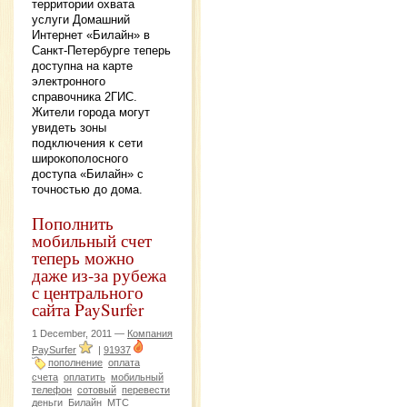
территории охвата
услуги Домашний
Интернет «Билайн» в
Санкт-Петербурге теперь
доступна на карте
электронного
справочника 2ГИС.
Жители города могут
увидеть зоны
подключения к сети
широкополосного
доступа «Билайн» с
точностью до дома.
Пополнить
мобильный счет
теперь можно
даже из-за рубежа
с центрального
сайта PaySurfer
1 December, 2011 —
Компания
PaySurfer
|
91937
пополнение
оплата
счета
оплатить
мобильный
телефон
сотовый
перевести
деньги
Билайн
МТС