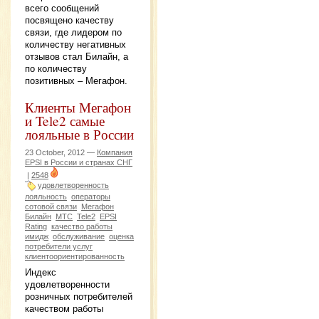
всего сообщений
посвящено качеству
связи, где лидером по
количеству негативных
отзывов стал Билайн, а
по количеству
позитивных – Мегафон.
Клиенты Мегафон
и Tele2 самые
лояльные в России
23 October, 2012 —
Компания
EPSI в России и странах СНГ
|
2548
удовлетворенность
лояльность
операторы
сотовой связи
Мегафон
Билайн
МТС
Tele2
EPSI
Rating
качество работы
имидж
обслуживание
оценка
потребители услуг
клиентоориентированность
Индекс
удовлетворенности
розничных потребителей
качеством работы