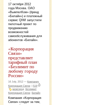
17 октября 2012
года Москва. ОАО
«ВымпелКом» (бренд
«Билайн») и платежный
сервис QIWI запустили
пилотный проект по
продвижению
возможностей
самообслуживания для
абонентов «Билайн».
«Корпорация
Связи»
представляет
тарифный план
«Безлимит по
любому городу
России»
16 July, 2012 —
Компанич
Корпорация Связи
|
519
межгород
безлимит
Корпорация Связи
Билайн
Компания «Корпорация
Связи» следит за тем,