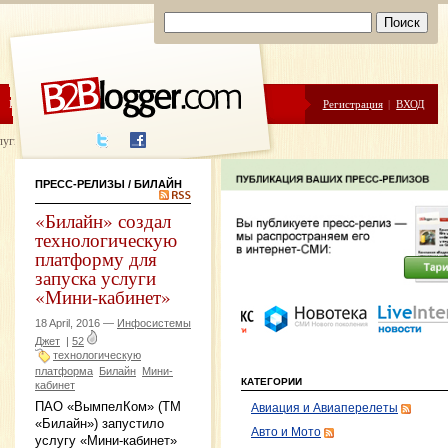
ЦЕНЫ
ПОМОЩЬ
Регистрация
|
ВХОД
луги написания
ПРЕСС-РЕЛИЗЫ
/ БИЛАЙН
«Билайн» создал
технологическую
платформу для
запуска услуги
«Мини-кабинет»
18 April, 2016 —
Инфосистемы
Джет
|
52
технологическую
платформа
Билайн
Мини-
КАТЕГОРИИ
кабинет
ПАО «ВымпелКом» (ТМ
Авиация и Авиаперелеты
«Билайн») запустило
Авто и Мото
услугу «Мини-кабинет»