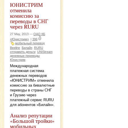
ЮНИСТРИМ
отменила
комиссию за
переводы в СНГ
через RURU
27 May, 2013 —
ОАО КБ
«Юнистрим»
|
396
мобильный перевод
Beeline
Билайн
RURU
отправить деньги
UNIStream
денежные переводы
Юнистрим
Международная
платежная система
денежных переводов
«ЮНИСТРИМ» отменила
комиссию за бивалютные
переводы в страны СНГ
и Грузию через
платежный сервис RURU
для абонентов «Билайн».
Анализ репутации
«Большой тройки»
мобильных