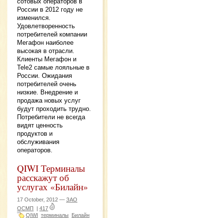
сотовых операторов в
России в 2012 году не
изменился.
Удовлетворенность
потребителей компании
Мегафон наиболее
высокая в отрасли.
Клиенты Мегафон и
Tele2 самые лояльные в
России. Ожидания
потребителей очень
низкие. Внедрение и
продажа новых услуг
будут проходить трудно.
Потребители не всегда
видят ценность
продуктов и
обслуживания
операторов.
QIWI Терминалы
расскажут об
услугах «Билайн»
17 October, 2012 —
ЗАО
ОСМП
|
417
QIWI
терминалы
Билайн