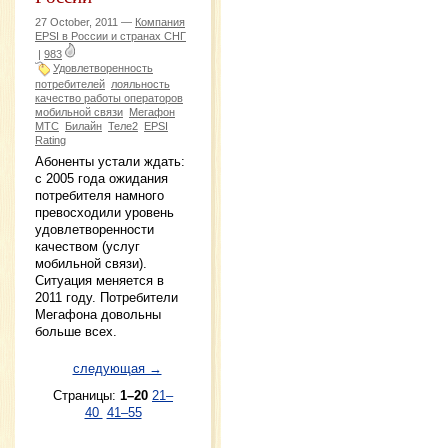
27 October, 2011 —
Компания
EPSI в России и странах СНГ
|
983
Удовлетворенность
потребителей
лояльность
качество работы операторов
мобильной связи
Мегафон
МТС
Билайн
Теле2
EPSI
Rating
Абоненты устали ждать:
с 2005 года ожидания
потребителя намного
превосходили уровень
удовлетворенности
качеством (услуг
мобильной связи).
Ситуация меняется в
2011 году. Потребители
Мегафона довольны
больше всех.
следующая →
Страницы:
1–20
21–
40
41–55