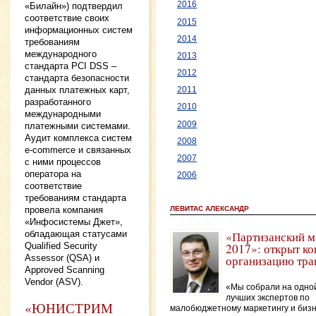
2016
«Билайн») подтвердил
соответствие своих
2015
информационных систем
2014
требованиям
международного
2013
стандарта PCI DSS –
2012
стандарта безопасности
данных платежных карт,
2011
разработанного
2010
международными
2009
платежными системами.
Аудит комплекса систем
2008
e-commerce и связанных
2007
с ними процессов
оператора на
2006
соответствие
требованиям стандарта
ЛЕВИТАС АЛЕКСАНДР
провела компания
«Инфосистемы Джет»,
«Партизанский м
обладающая статусами
2017»: открыт ко
Qualified Security
организацию тра
Assessor (QSA) и
Approved Scanning
Vendor (ASV).
«Мы собрали на одно
лучших экспертов по
«ЮНИСТРИМ
малобюджетному маркетингу и биз