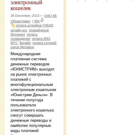
электронный
кошелек
26 December, 2013 —
ОАО КБ
«Юнистрим»
|
304
оплата штрафов ГИБДД
онлайн игр
провайдеров
Интернет
оплата
телевидения
оплата ЖКХ
МТС
Билайн
оплата сотовой
связи Мегафон
Международная
платежная система
денежных переводов
«ЮНИСТРИМ» выходит
на рынок электронных
платежей с
многофункциональным
электронным кошельком
«Юнистрим Деньги». В
течение полугода
пользователи
электронного кошелька
смогут совершать
денежные переводы и
наиболее популярные
виды платежей