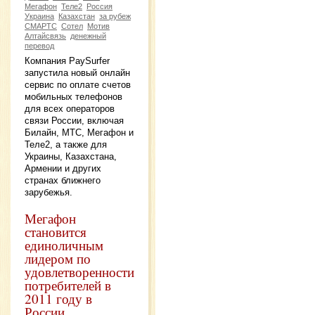
Мегафон
Теле2
Россия
Украина
Казахстан
за рубеж
СМАРТС
Сотел
Мотив
Алтайсвязь
денежный
перевод
Компания PaySurfer
запустила новый онлайн
сервис по оплате счетов
мобильных телефонов
для всех операторов
связи России, включая
Билайн, МТС, Мегафон и
Теле2, а также для
Украины, Казахстана,
Армении и других
странах ближнего
зарубежья.
Мегафон
становится
единоличным
лидером по
удовлетворенности
потребителей в
2011 году в
России