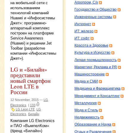
Агропром, С/х
на мобильной сети c
использованием
Государство и Общество
технологий компаний
Инженерные системы
Huawei и «Инфосистемы
Джет»: программно-
Интернет
аппаратный комплекс
ИТ: железо
построен на платформе
Service Awareness
ИТ: софт
(Huawei) и решении Jet
Красота и Здоровье
Toolbar (разработке
Культура и Искусство
компании «Инфосистемы
Джет»).
Легкая промышленность
Маркетинг, Реклама и PR
LG и «Билайн»
представили
Машиностроение
новый смартфон
Медиа и СМИ
Leon LTE в
Медицина и Фармацевтика
России
Менеджмент и Консалтинг
12 November, 2015 —
LG
Металлургия
Electronics
|
133
LG Leon LTE
LG
Мода и Стиль
Electronics
Билайн
Недвижимость
Компания LG Electronics
Образование и Наука
и ПАО «ВымпелКом»
(бренд «Билайн»)
Отдых и Развлечения