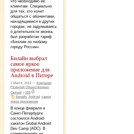
что необходимо ее
клиентам. Специально
для тех, кто хочет
общаться с абонентами,
находящимися в других
городах, не задумываясь
о длительности звонка,
был разработан тариф
«Безлим по любому
городу России».
Билайн выбрал
самое яркое
приложение для
Android в Питере
1 March, 2012 —
Компания
Развития Общественных
Связей
|
585
Билайн
Android
самое
яркое приложение
В конце февраля в
Санкт-Петербурге
состоялся Android-
хакатон Global Android
Dev Camp (ADC). В
соревнованиях на