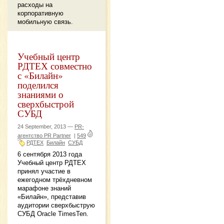
расходы на
корпоративную
мобильную связь.
Учебный центр
РДТЕХ совместно
с «Билайн»
поделился
знаниями о
сверхбыстрой
СУБД
24 September, 2013 —
PR-
агентство PR Partner
|
549
РДТЕХ
Билайн
СУБД
6 сентября 2013 года
Учебный центр РДТЕХ
принял участие в
ежегодном трёхдневном
марафоне знаний
«Билайн», представив
аудитории сверхбыструю
СУБД Oracle TimesTen.