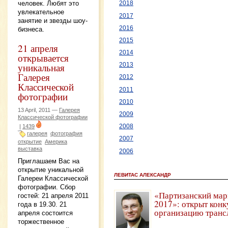
человек. Любят это
2018
увлекательное
2017
занятие и звезды шоу-
2016
бизнеса.
2015
21 апреля
2014
открывается
уникальная
2013
Галерея
2012
Классической
2011
фотографии
2010
13 April, 2011 —
Галерея
2009
Классической фотографии
|
1439
2008
галерея
фотография
2007
открытие
Америка
выставка
2006
Приглашаем Вас на
открытие уникальной
ЛЕВИТАС АЛЕКСАНДР
Галереи Классической
фотографии. Сбор
«Партизанский мар
гостей: 21 апреля 2011
2017»: открыт конк
года в 19.30. 21
организацию транс
апреля состоится
торжественное