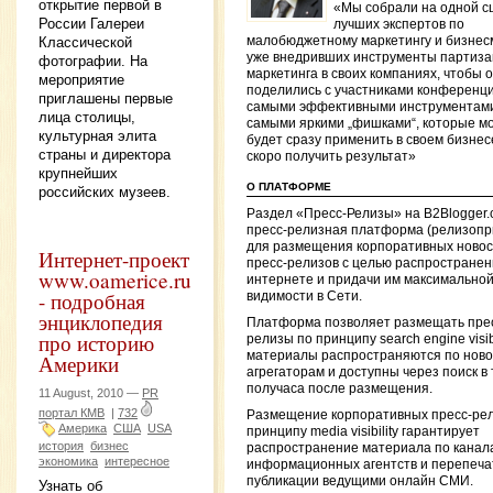
открытие первой в
«Мы собрали на одной с
России Галереи
лучших экспертов по
Классической
малобюджетному маркетингу и бизнес
уже внедривших инструменты партиза
фотографии. На
маркетинга в своих компаниях, чтобы 
мероприятие
поделились с участниками конференц
приглашены первые
самыми эффективными инструментам
лица столицы,
самыми яркими „фишками“, которые м
культурная элита
будет сразу применить в своем бизнес
страны и директора
скоро получить результат»
крупнейших
О ПЛАТФОРМЕ
российских музеев.
Раздел «Пресс-Релизы» на B2Blogger
пресс-релизная платформа (релизопр
для размещения корпоративных новос
Интернет-проект
пресс-релизов с целью распространен
www.oamerice.ru
интернете и придачи им максимально
- подробная
видимости в Сети.
энциклопедия
Платформа позволяет размещать пре
про историю
релизы по принципу search engine visibil
материалы распространяются по нов
Америки
агрегаторам и доступны через поиск в
получаса после размещения.
11 August, 2010 —
PR
портал КМВ
|
732
Размещение корпоративных пресс-рел
Америка
США
USA
принципу media visibility гарантирует
история
бизнес
распространение материала по канал
экономика
интересное
информационных агентств и перепечат
публикации ведущими онлайн СМИ.
Узнать об