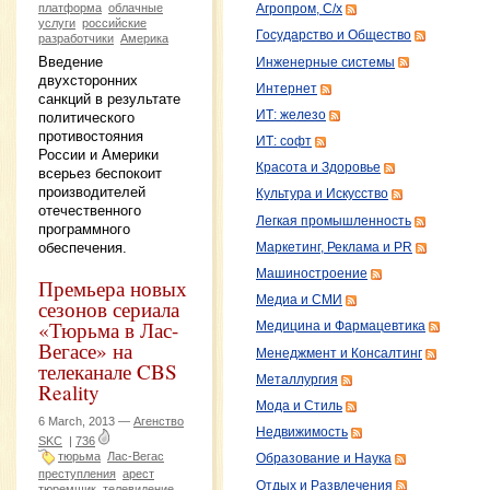
платформа
облачные
Агропром, С/х
услуги
российские
Государство и Общество
разработчики
Америка
Введение
Инженерные системы
двухсторонних
Интернет
санкций в результате
ИТ: железо
политического
противостояния
ИТ: софт
России и Америки
Красота и Здоровье
всерьез беспокоит
производителей
Культура и Искусство
отечественного
Легкая промышленность
программного
обеспечения.
Маркетинг, Реклама и PR
Машиностроение
Премьера новых
Медиа и СМИ
сезонов сериала
«Тюрьма в Лас-
Медицина и Фармацевтика
Вегасе» на
Менеджмент и Консалтинг
телеканале CBS
Металлургия
Reality
Мода и Стиль
6 March, 2013 —
Агенство
Недвижимость
SKC
|
736
тюрьма
Лас-Вегас
Образование и Наука
преступления
арест
Отдых и Развлечения
тюремщик
телевидение