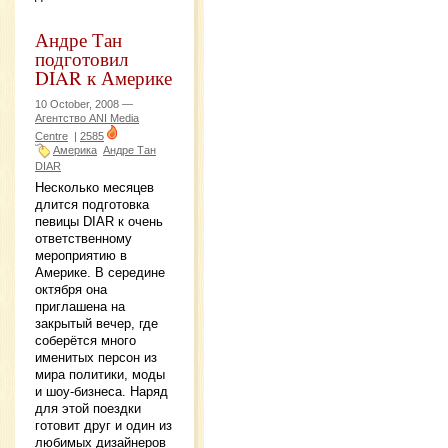
Андре Тан
подготовил
DIAR к Америке
10 October, 2008 —
Агентство ANI Media
Centre
|
2585
Америка
Андре Тан
DIAR
Несколько месяцев
длится подготовка
певицы DIAR к очень
ответственному
мероприятию в
Америке. В середине
октября она
приглашена на
закрытый вечер, где
соберётся много
именитых персон из
мира политики, моды
и шоу-бизнеса. Наряд
для этой поездки
готовит друг и один из
любимых дизайнеров