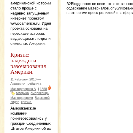
американской истории
B2Blogger.com не несет ответственнос
стало проще с
содержание материалов, опубликован
недавно запущенным
партнерами пресс-релизной платфор
интернет проектом
www.oamerice.ru. Идея
проекта основана на
пересказе истории,
выдающихся людях и
символах Америки.
Кризис:
надежды и
разочарования
Америки.
11 February, 2010 —
Академия трейдинга
Мастерфорекс-V
|
1358
Америка
американцы
Мастерфорекс
Биржевой
лидер
кризис.
Американские
компании
поинтересовались у
граждан Соединённых
Штатов Америки об их