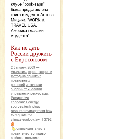
клубе "book-вари"
была представлена
книга студента Антона
Мицыка "WORK &
TRAVEL USA.
Америка глазами
студента".
Как не дать
России дружить
с Евросоюзом
2 January, 2009 —
Аналитика,юрист,теория и
методика принятия
правильных
решений,источники
энергии,технологии
управления ресурсами.
Perspective
economics,energy
sources,technology
resource management,how
to regulate the
climate,ecology,law.
|
3792
оппозиция
власть
правительство
право
выборы
политика