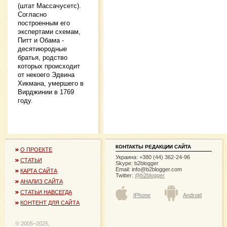
(штат Массачусетс).
Согласно
построенным его
экспертами схемам,
Питт и Обама -
десятиюродные
братья, родство
которых происходит
от некоего Эдвина
Хикмана, умершего в
Вирджинии в 1769
году.
КОНТАКТЫ РЕДАКЦИИ САЙТА
О ПРОЕКТЕ
Украина: +380 (44) 362-24-96
СТАТЬИ
Skype: b2blogger
Email:
info@b2blogger.com
КАРТА САЙТА
Twitter:
@b2blogger
АНАЛИЗ САЙТА
СТАТЬИ НАВСЕГДА
IPhone
Android
КОНТЕНТ ДЛЯ САЙТА
© 2005−2025,