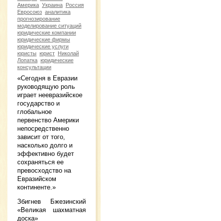
Америка
Украина
Россия
Евросоюз
аналитика
прогнозирование
моделирование ситуаций
юридические компании
юридические фирмы
юридические услуги
юристы
юрист
Николай
Лопатка
юридические
консультации
«Сегодня в Евразии
руководящую роль
играет неевразийское
государство и
глобальное
первенство Америки
непосредственно
зависит от того,
насколько долго и
эффективно будет
сохраняться ее
превосходство на
Евразийском
континенте.»
Збигнев Бжезинский
«Великая шахматная
доска»