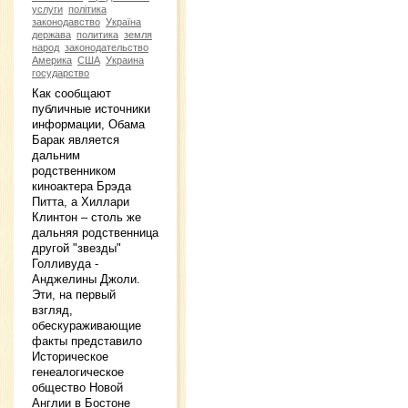
услуги
політика
законодавство
Україна
держава
политика
земля
народ
законодательство
Америка
США
Украина
государство
Как сообщают
публичные источники
информации, Обама
Барак является
дальним
родственником
киноактера Брэда
Питта, а Хиллари
Клинтон – столь же
дальняя родственница
другой "звезды"
Голливуда -
Анджелины Джоли.
Эти, на первый
взгляд,
обескураживающие
факты представило
Историческое
генеалогическое
общество Новой
Англии в Бостоне