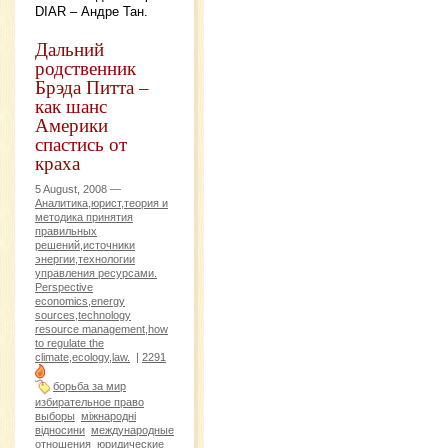
DIAR – Андре Тан.
Дальний
родственник
Брэда Питта –
как шанс
Америки
спастись от
краха
5 August, 2008 —
Аналитика,юрист,теория и
методика принятия
правильных
решений,источники
энергии,технологии
управления ресурсами.
Perspective
economics,energy
sources,technology
resource management,how
to regulate the
climate,ecology,law.
|
2291
борьба за мир
избирательное право
выборы
міжнародні
відносини
международные
отношения
юридические