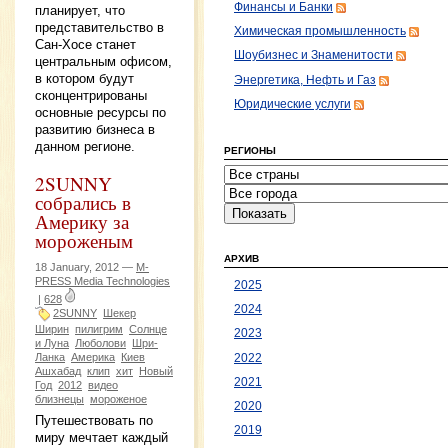
Финансы и Банки
планирует, что
представительство в
Химическая промышленность
Сан-Хосе станет
Шоубизнес и Знаменитости
центральным офисом,
в котором будут
Энергетика, Нефть и Газ
сконцентрированы
Юридические услуги
основные ресурсы по
развитию бизнеса в
данном регионе.
РЕГИОНЫ
2SUNNY
собрались в
Америку за
мороженым
АРХИВ
18 January, 2012 —
M-
PRESS Media Technologies
2025
|
628
2024
2SUNNY
Шекер
Ширин
пилигрим
Солнце
2023
и Луна
Люболови
Шри-
Ланка
Америка
Киев
2022
Ашхабад
клип
хит
Новый
2021
Год
2012
видео
близнецы
мороженое
2020
Путешествовать по
2019
миру мечтает каждый