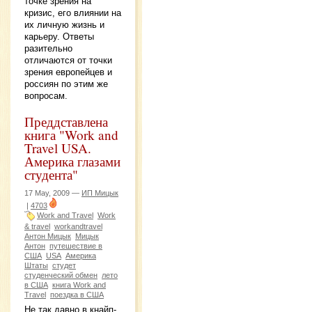
точке зрения на
кризис, его влиянии на
их личную жизнь и
карьеру. Ответы
разительно
отличаются от точки
зрения европейцев и
россиян по этим же
вопросам.
Преддставлена
книга "Work and
Travel USA.
Америка глазами
студента"
17 May, 2009 —
ИП Мицык
|
4703
Work and Travel
Work
& travel
workandtravel
Антон Мицык
Мицык
Антон
путешествие в
США
USA
Америка
Штаты
студет
студенческий обмен
лето
в США
книга Work and
Travel
поездка в США
Не так давно в кнайп-