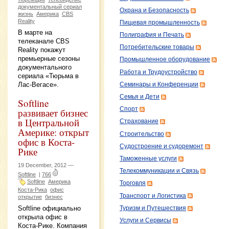
документальный сериал
Охрана и Безопасность
жизнь
Америка
CBS
Reality
Пищевая промышленность
В марте на
Полиграфия и Печать
телеканале CBS
Потребительские товары
Reality покажут
премьерные сезоны
Промышленное оборудование
документального
Работа и Трудоустройство
сериала «Тюрьма в
Лас-Вегасе».
Семинары и Конференции
Семья и Дети
Softline
Спорт
развивает бизнес
в Центральной
Страхование
Америке: открыт
Строительство
офис в Коста-
Судостроение и судоремонт
Рике
Таможенные услуги
19 December, 2012 —
Телекоммуникации и Связь
Softline
|
766
Softline
Америка
Торговля
Коста-Рика
офис
Транспорт и Логистика
открытие
бизнес
Softline официально
Туризм и Путешествия
открыла офис в
Услуги и Сервисы
Коста-Рике. Компания