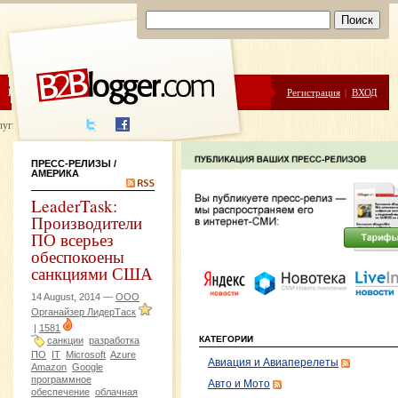
ЦЕНЫ
ПОМОЩЬ
Регистрация
|
ВХОД
луги написания
ПРЕСС-РЕЛИЗЫ
/
АМЕРИКА
LeaderTask:
Производители
ПО всерьез
обеспокоены
санкциями США
14 August, 2014 —
ООО
Органайзер ЛидерТаск
|
1581
КАТЕГОРИИ
санкции
разработка
ПО
IT
Microsoft
Azure
Авиация и Авиаперелеты
Amazon
Google
программное
Авто и Мото
обеспечение
облачная