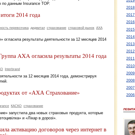
2019
 по данным Insurance TOP.
2018
итоги 2014 года
2017
2016
ность перевозчика
диджитал
страхование
страховой рынок
AXA
2015
2014
» огласила результаты деятельности за 12 месяцев 2014
2013
2012
руппа AXA огласила результаты 2014 года
2011
2010
КО
Interbrand
2009
еятельности за 12 месяцев 2014 года, демонстрируя
2008
лей.
2007
родуктах от «АХА Страхование»
2006
urance
КАСКО
страхование
ЛЕВИТ
ние» запустила два новых страховых продукта, которые
оцивілка» и «Лікар в дорозі».
ла активацию договоров через интернет в
озі»