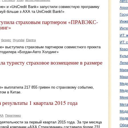
Авто
е» и «UniCredit Bank» запустили совместную программу
Агро
уй більше з АХА та UniCredit Bank!»
Госу
тупила страховым партнером «ПРАВЭКС-
Инже
динг»
Инте
ИТ: 
бизнес
Hyundai
Elantra
ИТ: 
е» выступила страховым партнером совместного проекта
Крас
одилера «Богдан-Авто Холдинг»
Куль
а туристу страховое возмещение в размере
Легк
Марк
Маш
Меди
е» выплатила 217 855 гривен по страховому событию,
Меди
том в Китае.
Мене
результаты 1 квартала 2015 года
Мета
Мода
ХА
Перетяжко
Недв
еятельности за первый квартал 2015 года. За три месяца
Обра
ховой компании «АХА Страхование» составила более 231