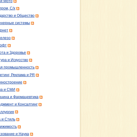
 и Мото
пром, С/х
дарство и Общество
нерные системы
рнет
железо
софт
ота и Здоровье
тура и Искусство
ая промышленность
етинг, Реклама и PR
иностроение
а и СМИ
цина и Фармацевтика
джмент и Консалтинг
ллургия
 и Стиль
ижимость
зование и Наука