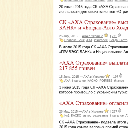
20 июля 2015 года СК «AXA Страховани
лояльности для своих клиентов «Отрим
СК «AXA Страхование» выс
БАНК» и «Богдан-Авто Хол
25 July, 2015 —
AXA в Украине
|
271
Правэкс-Банк
АХА
insurance
Богдан-Авто
В июле 2015 года СК «AXA Страховани
«ПРАВЭКС-БАНК» и Национального Авт
«AXA Страхование» выплатил
217 855 гривен
15 June, 2015 —
AXA в Украине
|
197
AXA
insurance
КАСКО
FORBES
бизнес
3 июня 2015 года СК «AXA Страховани
которое произошло с украинским турис
«AXA Страхование» огласила 
28 May, 2015 —
AXA в Украине
|
277
№1
КАСКО
автострахование
insurance
А
СК «AXA Страхование» подвела итоги д
2015 года сумма валовых премий стра