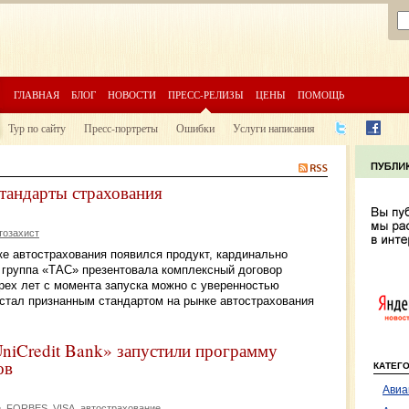
ГЛАВНАЯ
БЛОГ
НОВОСТИ
ПРЕСС-РЕЛИЗЫ
ЦЕНЫ
ПОМОЩЬ
Тур по сайту
Пресс-портреты
Ошибки
Услуги написания
тандарты страхования
тозахист
ке автострахования появился продукт, кардинально
 группа «ТАС» презентовала комплексный договор
рех лет с момента запуска можно с уверенностью
 стал признанным стандартом на рынке автострахования
iCredit Bank» запустили программу
ов
КАТЕГ
Авиа
e
FORBES
VISA
автострахование