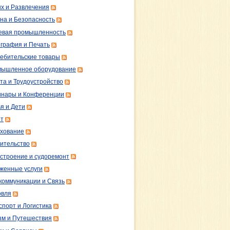
х и Развлечения
на и Безопасность
вая промышленность
графия и Печать
ебительские товары
ышленное оборудование
та и Трудоустройство
нары и Конференции
я и Дети
т
хование
ительство
строение и судоремонт
женные услуги
коммуникации и Связь
овля
спорт и Логистика
зм и Путешествия