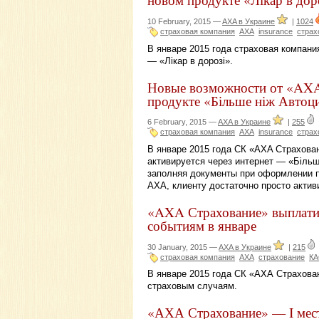
10 February, 2015 —
AXA в Украине
|
1024
страховая компания
AXA
insurance
страх
В январе 2015 года страховая компан
— «Лікар в дорозі».
Новые возможности от «AXA 
продукте «Більше ніж Автоц
6 February, 2015 —
AXA в Украине
|
255
страховая компания
AXA
insurance
страх
В январе 2015 года СК «AXA Страхован
активируется через интернет — «Більш
заполняя документы при оформлении п
AXA, клиенту достаточно просто актив
«AXA Страхование» выплатил
событиям в январе
30 January, 2015 —
AXA в Украине
|
215
страховая компания
AXA
страхование
К
В январе 2015 года СК «АХА Страхова
страховым случаям.
«АХА Страхование» — I мест