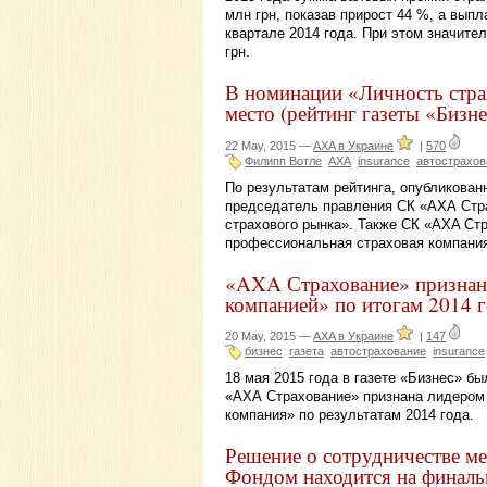
млн грн, показав прирост 44 %, а выпл
квартале 2014 года. При этом значите
грн.
В номинации «Личность стра
место (рейтинг газеты «Бизне
22 May, 2015 —
AXA в Украине
|
570
Филипп Вотле
AXA
insurance
автострахов
По результатам рейтинга, опубликованн
председатель правления СК «АХА Стра
страхового рынка». Также СК «AXA Ст
профессиональная страховая компания»
«AXA Страхование» признан
компанией» по итогам 2014 г
20 May, 2015 —
AXA в Украине
|
147
бизнес
газета
автострахование
insurance
18 мая 2015 года в газете «Бизнес» бы
«АХА Страхование» признана лидером
компания» по результатам 2014 года.
Решение о сотрудничестве 
Фондом находится на финаль