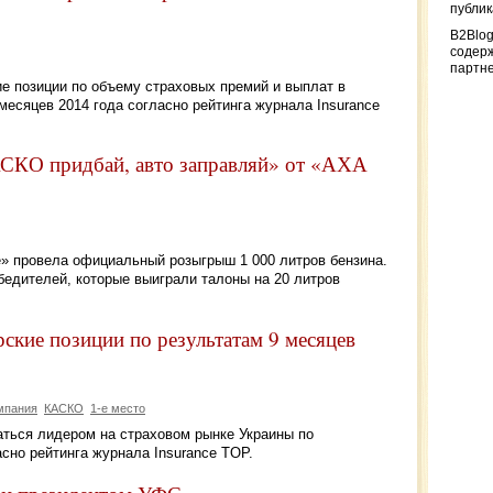
публи
B2Blog
содер
партн
е позиции по объему страховых премий и выплат в
 месяцев 2014 года согласно рейтинга журнала Insurance
АСКО придбай, авто заправляй» от «АХА
е» провела официальный розыгрыш 1 000 литров бензина.
бедителей, которые выиграли талоны на 20 литров
кие позиции по результатам 9 месяцев
мпания
КАСКО
1-е место
ться лидером на страховом рынке Украины по
асно рейтинга журнала Insurance TOP.