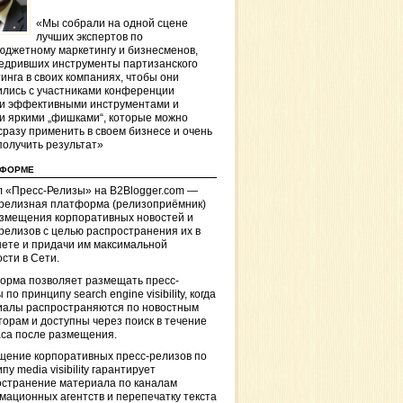
«Мы собрали на одной сцене
лучших экспертов по
джетному маркетингу и бизнесменов,
едривших инструменты партизанского
инга в своих компаниях, чтобы они
лись с участниками конференции
и эффективными инструментами и
и яркими „фишками“, которые можно
сразу применить в своем бизнесе и очень
получить результат»
ТФОРМЕ
 «Пресс-Релизы» на B2Blogger.com —
-релизная платформа (релизоприёмник)
азмещения корпоративных новостей и
релизов с целью распространения их в
ете и придачи им максимальной
сти в Сети.
орма позволяет размещать пресс-
 по принципу search engine visibility, когда
иалы распространяются по новостным
торам и доступны через поиск в течение
са после размещения.
щение корпоративных пресс-релизов по
пу media visibility гарантирует
остранение материала по каналам
ационных агентств и перепечатку текста