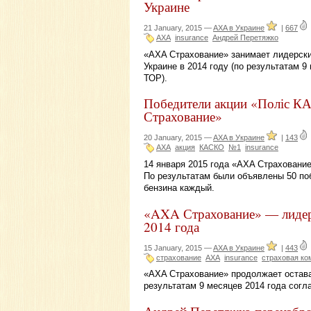
Украине
21 January, 2015 —
AXA в Украине
|
667
АХА
insurance
Андрей Перетяжко
«AXA Страхование» занимает лидерски
Украине в 2014 году (по результатам 9
ТОР).
Победители акции «Поліс К
Страхование»
20 January, 2015 —
AXA в Украине
|
143
АХА
акция
КАСКО
№1
insurance
14 января 2015 года «AXA Страховани
По результатам были объявлены 50 по
бензина каждый.
«AXA Страхование» — лидерс
2014 года
15 January, 2015 —
AXA в Украине
|
443
страхование
AXA
insurance
страховая ко
«AXA Страхование» продолжает остава
результатам 9 месяцев 2014 года согл