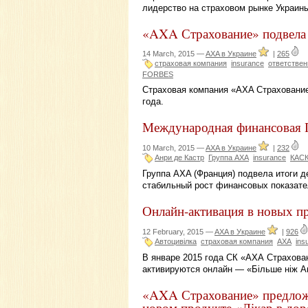
лидерство на страховом рынке Украины
«AXA Страхование» подвела 
14 March, 2015 —
AXA в Украине
|
265
страховая компания
insurance
ответствен
FORBES
Страховая компания «AXA Страхование
года.
Международная финансовая Г
10 March, 2015 —
AXA в Украине
|
232
Анри де Кастр
Группа AXA
insurance
КАС
Группа AXA (Франция) подвела итоги д
стабильный рост финансовых показате
Онлайн-активация в новых п
12 February, 2015 —
AXA в Украине
|
926
Автоцивілка
страховая компания
AXA
ins
В январе 2015 года СК «АХА Страхова
активируются онлайн — «Більше ніж Авт
«AXA Страхование» предложи
новом продукте «Лікар в дор