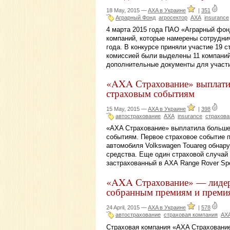
18 May, 2015 —
AXA в Украине
|
351
Аграрный Фонд
агросектор
АХА
insurance
4 марта 2015 года ПАО «Аграрный фон
компаний, которые намерены сотрудни
года. В конкурсе приняли участие 19 
комиссией были выделены 11 компаний
дополнительные документы для участ
«AXA Страхование» выплати
страховым событиям
15 May, 2015 —
AXA в Украине
|
398
автострахование
АХА
insurance
страхова
«AXA Страхование» выплатила больше 
событиям. Первое страховое событие 
автомобиля Volkswagen Touareg обнар
средства. Еще один страховой случай 
застрахованный в АХА Range Rover Spo
«AXA Страхование» — лидер
собранным премиям и прем
24 April, 2015 —
AXA в Украине
|
578
автострахование
страховая компания
АХ
Страховая компания «AXA Страхование