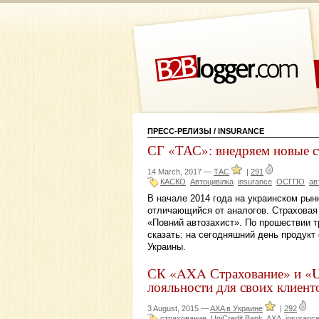
ПРЕСС-РЕЛИЗЫ
/ INSURANCE
СГ «ТАС»: внедряем новые с
14 March, 2017 —
ТАС
|
291
КАСКО
Автоцивілка
insurance
ОСГПО
ав
В начале 2014 года на украинском рын
отличающийся от аналогов. Страховая
«Повний автозахист». По прошествии т
сказать: на сегодняшний день продукт
Украины.
СК «AXA Страхование» и «Un
лояльности для своих клиент
3 August, 2015 —
AXA в Украине
|
292
страхование
UniCredit Bank
AXA
insuranc