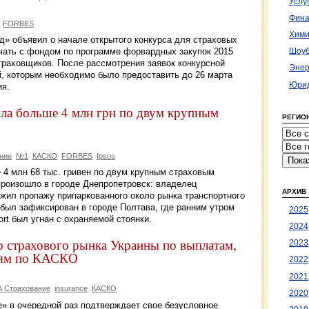
Услу
Фина
FORBES
Хими
д» объявил о начале открытого конкурса для страховых
чать с фондом по программе форвардных закупок 2015
Шоуб
страховщиков. После рассмотрения заявок конкурсной
Энер
, которым необходимо было предоставить до 26 марта
Юрид
ия.
ла больше 4 млн грн по двум крупным
РЕГИО
ние
№1
КАСКО
FORBES
Ipsos
4 млн 68 тыс. гривен по двум крупным страховым
произошло в городе Днепропетровск: владелец
АРХИВ
ужил пропажу припаркованного около рынка транспортного
был зафиксирован в городе Полтава, где ранним утром
2025
rt был угнан с охраняемой стоянки.
2024
 страхового рынка Украины по выплатам,
2023
иям по КАСКО
2022
2021
А Страхование
insurance
КАСКО
2020
» в очередной раз подтверждает свое безусловное