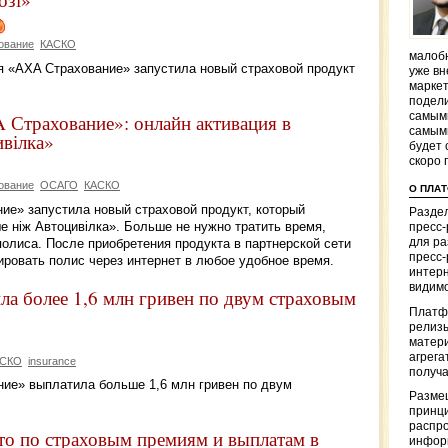
ование
КАСКО
малобю
ия «AXA Страхование» запустила новый страховой продукт
уже вн
маркет
подели
Страхование»: онлайн активация в
самым
самым
ивілка»
будет 
скоро 
ование
ОСАГО
КАСКО
О ПЛА
ие» запустила новый страховой продукт, который
Раздел
е ніж Автоцивілка». Больше не нужно тратить время,
пресс
олиса. После приобретения продукта в партнерской сети
для р
пресс-
ировать полис через интернет в любое удобное время.
интерн
видимо
а более 1,6 млн гривен по двум страховым
Платф
релизы
матер
агрега
АСКО
insurance
получа
ние» выплатила больше 1,6 млн гривен по двум
Разме
принци
распр
о по страховым премиям и выплатам в
информ