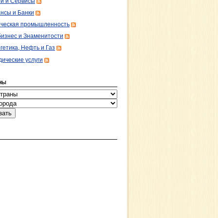
ги и Сервисы
нсы и Банки
ческая промышленность
изнес и Знаменитости
гетика, Нефть и Газ
ические услуги
НЫ