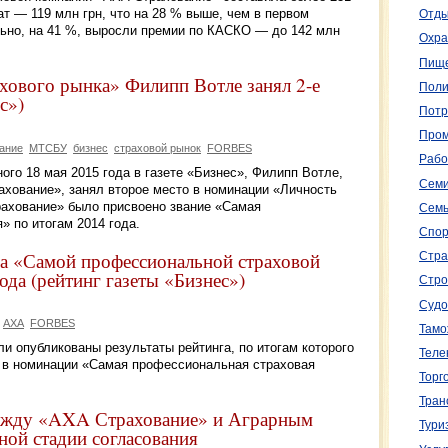
ат — 119 млн грн, что на 28 % выше, чем в первом
Отды
льно, на 41 %, выросли премии по КАСКО — до 142 млн
Охра
Пище
хового рынка» Филипп Вотле занял 2-е
Поли
с»)
Потр
Пром
ание
МТСБУ
бизнес
страховой рынок
FORBES
Рабо
ого 18 мая 2015 года в газете «Бизнес», Филипп Вотле,
Семи
хование», занял второе место в номинации «Личность
рахование» было присвоено звание «Самая
Семь
 по итогам 2014 года.
Спор
а «Самой профессиональной страховой
Стра
ода (рейтинг газеты «Бизнес»)
Стро
Судо
AXA
FORBES
Тамо
ли опубликованы результаты рейтинга, по итогам которого
Теле
 в номинации «Самая профессиональная страховая
Торг
Тран
между «AXA Страхование» и Аграрным
Тури
ной стадии согласования