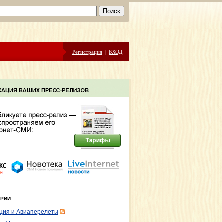
Регистрация
|
ВХОД
ОРИИ
ция и Авиаперелеты