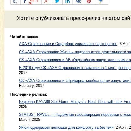
1
Хотите
опубликовать пресс-релиз
на этом са
Читайте также:
АХА Страхование и Ощадбанк усиливают партнерство
,
6 Apri
СК «АХА Страхование Жизнь» подвела итоги деятельности за
СК «АХА Страхование» и АБ «Укргазбанк» запустили совмес
В 2016 году СК «АХА Страхование» заключила 1 млн договор
2017
СК «АХА Страхование» и «Прикарпатьеоблэнерго» запустили 
February, 2017
Последние релизы:
Exploring KAYA88 Slot Game Malaysia: Best Titles with Link Free
2025
STATUS TRAVEL — Надежные пассажирские перевозки с ком
March, 2025
Якісні одноразові пелюшки для комфорту та безпеки
, 2 April, 