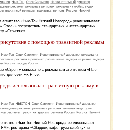
мпания
Нью-Тон
Овик Саркисян
Исполнительный директор
ещение рекламы
реклама в регионах
реклама на любых видах
ры транзитной рекламы
транзитка
регионы России
Нижний
ое агентство «Нью-Тон Нижний Новгород» реализовывает
к Отель» посредством стандартных и нестандартных
ту «Стригино».
 присутствие с помощью транзитной рекламы
Нью-Тон
Овик Саркисян
Исполнительный директор
реклама на
 рекламы
реклама в регионах
размещение
лидеры на рынке
лидеры
ны России
города России
ство «Стронг» совместно с рекламным агентством «Нью-
ю для сети Fix Price.
од» использовало транзитную рекламу в
Нью-Тон
НЬЮТОН
Овик Саркисян
Исполнительный директор
азмещение рекламы
реклама в регионах
целевая аудитория
тной рекламы
транзитка
транзит
регионы России
Россия
Нижний
агентство «Нью-Тон Нижний Новгород» реализовывает
 FM», ресторана «Сбарро», кафе грузинской кухни