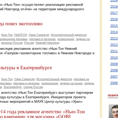
2019
тво «Нью-Тон» осуществляет реализацию рекламной
2018
й Новгород on-line» на территории международного
2017
2016
а повез экотопливо
2015
2014
Нью-Тон
НЬЮТОН
Овик Саркисян
Исполнительный директор
2013
азмещение рекламы
реклама в регионах
размещение
лидеры на
регионы России
Россия
Нижний Новгород
2012
х месяцев рекламное агентство «Нью-Тон Нижний
2011
я «Газпром газомоторное топливо» в Нижнем Новгороде и
2010
2009
льтуры в Екатеринбурге
2008
2007
Нью-Тон
Овик Саркисян
Исполнительный директор
реклама на
2006
 рекламы
реклама в регионах
размещение
лидеры на рынке
лидеры
ии
Екатеринбург
города России
е агентство «Нью-Тон Екатеринбург» выступает партнером
ЛЕВИТ
года культуры в Екатеринбурге. Инициатором проекта
ичных мероприятий и МАУК Центр культуры «Урал».
014 года рекламное агентство «Нью-Тон
ю кампанию для магазина «GOBI