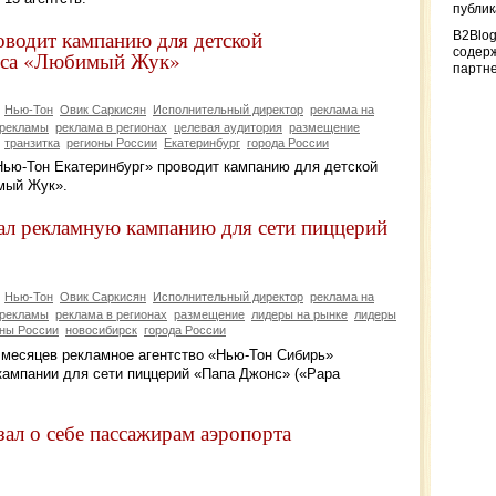
публи
водит кампанию для детской
B2Blog
содер
еса «Любимый Жук»
партн
Нью-Тон
Овик Саркисян
Исполнительный директор
реклама на
 рекламы
реклама в регионах
целевая аудитория
размещение
транзитка
регионы России
Екатеринбург
города России
Нью-Тон Екатеринбург» проводит кампанию для детской
мый Жук».
л рекламную кампанию для сети пиццерий
Нью-Тон
Овик Саркисян
Исполнительный директор
реклама на
 рекламы
реклама в регионах
размещение
лидеры на рынке
лидеры
оны России
новосибирск
города России
х месяцев рекламное агентство «Нью-Тон Сибирь»
ампании для сети пиццерий «Папа Джонс» («Papa
ал о себе пассажирам аэропорта