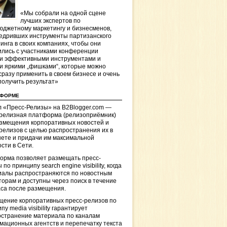
«Мы собрали на одной сцене
лучших экспертов по
джетному маркетингу и бизнесменов,
едривших инструменты партизанского
инга в своих компаниях, чтобы они
лись с участниками конференции
и эффективными инструментами и
и яркими „фишками“, которые можно
сразу применить в своем бизнесе и очень
получить результат»
ТФОРМЕ
 «Пресс-Релизы» на B2Blogger.com —
-релизная платформа (релизоприёмник)
азмещения корпоративных новостей и
релизов с целью распространения их в
ете и придачи им максимальной
сти в Сети.
орма позволяет размещать пресс-
 по принципу search engine visibility, когда
иалы распространяются по новостным
торам и доступны через поиск в течение
са после размещения.
щение корпоративных пресс-релизов по
пу media visibility гарантирует
остранение материала по каналам
ационных агентств и перепечатку текста