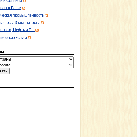
ги и Сервисы
нсы и Банки
ческая промышленность
изнес и Знаменитости
гетика, Нефть и Газ
ические услуги
НЫ