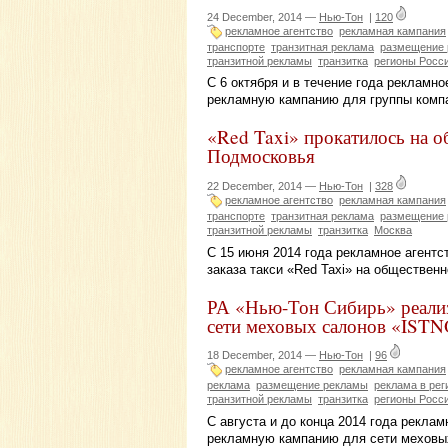
24 December, 2014 —
Нью-Тон
|
120
рекламное агентство
рекламная кампания
транспорте
транзитная реклама
размещение
транзитной рекламы
транзитка
регионы Росс
С 6 октября и в течение года рекламн
рекламную кампанию для группы комп
«Red Taxi» прокатилось на 
Подмосковья
22 December, 2014 —
Нью-Тон
|
328
рекламное агентство
рекламная кампания
транспорте
транзитная реклама
размещение
транзитной рекламы
транзитка
Москва
С 15 июня 2014 года рекламное агент
заказа такси «Red Taxi» на обществен
РА «Нью-Тон Сибирь» реализ
сети меховых салонов «IST
18 December, 2014 —
Нью-Тон
|
96
рекламное агентство
рекламная кампания
реклама
размещение рекламы
реклама в рег
транзитной рекламы
транзитка
регионы Росс
С августа и до конца 2014 года рекла
рекламную кампанию для сети меховы