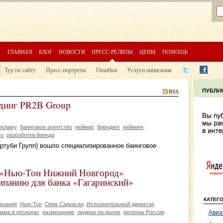
ГЛАВНАЯ
БЛОГ
НОВОСТИ
ПРЕСС-РЕЛИЗЫ
ЦЕНЫ
ПОМОЩЬ
Тур по сайту
Пресс-портреты
Ошибки
Услуги написания
динг PR2B Group
екламу
баинговое агентство
неймер
брендинг
нейминг
во
разработка бренда
ртуби Групп) вошло специализированное баинговое
 «Нью-Тон Нижний Новгород»
мпанию для банка «Гагаринский»
КАТЕГ
мпания
Нью-Тон
Овик Саркисян
Исполнительный директор
лама в регионах
размещение
лидеры на рынке
регионы России
Авиа