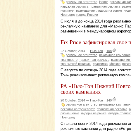
рекламное агентство
indoor
рекламная ка
наружная реклама
транзитная реклама
разм
носителя
размещение
лидеры на рынке
лиде
Новгород
города России
С июля и до конца 2014 года рекламн
рекламную кампанию для «Маринс Пар
размещений в международном аэропор
Fix Price зафиксировал свое
22 October, 2014 —
Нью-Тон
|
108
рекламное агентство
рекламная кампания
транспорте
транзитная реклама
размещение
транзитной рекламы
транзитка
Москва
регио
С августа по октябрь 2014 года агент
Тон» реализовывает рекламную кампани
РА «Нью-Тон Нижний Новгор
своих кампаниях
20 October, 2014 —
Нью-Тон
|
140
рекламное агентство
рекламная кампания
реклама на транспорте
транзитная реклама
р
размещение
лидеры на рынке
лидеры транзи
Новгород
С начала осени 2014 года рекламное 
рекламные кампании для радио «Ретро