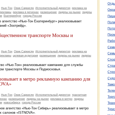
Отды
Нью-Тон
Овик Саркисян
Исполнительный директор
реклама на
Охра
 рекламы
реклама в регионах
размещение
лидеры на рынке
лидеры
ии
Екатеринбург
города России
Пище
ое агентство «Нью-Тон Екатеринбург» реализовывает
Поли
аний «Зоотрейд».
Потр
общественном транспорте Москвы и
Пром
Рабо
Семи
Нью-Тон
Овик Саркисян
Исполнительный директор
реклама на
Семь
 рекламы
целевая аудитория
размещение
лидеры на рынке
лидеры
Спор
ство «Нью-Тон» реализовывает кампанию для службы
Стра
ном транспорте Москвы и Подмосковья.
Стро
овывает в метро рекламную кампанию для
Судо
NOVA»
Тамо
Теле
Нью-Тон
Овик Саркисян
Исполнительный директор
транзитная
Торг
ионах
размещение
лидеры на рынке
реклама в метро
лидеры
ии
новосибирск
города России
Тран
мное агентство «Нью-Тон Сибирь» реализовывает в метро
Тури
х салонов «ISTNOVA».