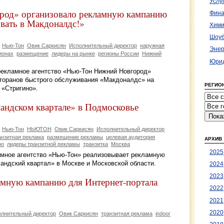
Услу
од» организовало рекламную кампанию
Фина
вать в Макдоналдс!»
Хими
Шоуб
Нью-Тон
Овик Саркисян
Исполнительный директор
наружная
Энер
ионах
размещение
лидеры на рынке
регионы России
Нижний
Юрид
 рекламное агентство «Нью-Тон Нижний Новгород»
торанов быстрого обслуживания «Макдоналдс» на
РЕГИО
 «Стригино».
ландском квартале» в Подмосковье
Нью-Тон
НЬЮТОН
Овик Саркисян
Исполнительный директор
анзитная реклама
размещение рекламы
целевая аудитория
АРХИВ
ро
лидеры транзитной рекламы
транзитка
Москва
2025
ламное агентство «Нью-Тон» реализовывает рекламную
андский квартал» в Москве и Московской области.
2024
2023
мную кампанию для Интернет-портала
2022
2021
2020
лнительный директор
Овик Саркисян
транзитная реклама
indoor