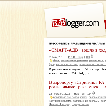
ПРЕСС-РЕЛИЗЫ
/ РАЗМЕЩЕНИЕ РЕКЛАМЫ
«СМАРТ-АДВ» вошло в хол
11 May, 2016 —
PR2B Group
|
109
баинг
размещение рекламы
разместить р
брендинговое агентство
нейминговое агентст
В рекламный холдинг PR2B Group (Пиа
агентство — «СМАРТ-АДВ»
В аэропорту «Стригино» РА
реализовывает рекламную ка
12 February, 2015 —
Нью-Тон
|
164
рекламное агентство
indoor
рекламная ка
наружная реклама
размещение рекламы
рек
Нижний Новгород
города России