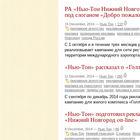
РА «Нью-Тон Нижний Новгор
под слоганом «Добро пожало
15 December, 2014 —
Нью-Тон
|
133
рекламное агентство
рекламная кампания
реклама
размещение рекламы
реклама в рег
Новгород
города России
С 1 октября и в течение трех месяцев
реализовывает кампанию для сети рес
территории международного аэропорта
«Нью-Тон» рассказал о «Гол
11 December, 2014 —
Нью-Тон
|
265
рекламное агентство
рекламная кампания
реклама на транспорте
наружная реклама
тр
размещение
лидеры на рынке
реклама в мет
С сентября по декабрь 2014 года рек
кампанию для жилого комплекса «Голл
«Нью-Тон» подготовил рекла
«Нижний Новгород on-line»
8 December, 2014 —
Нью-Тон
|
86
Нью-Тон
Нижний Новгород
Стригино
Испо
размещение рекламы
реклама в аэропорту