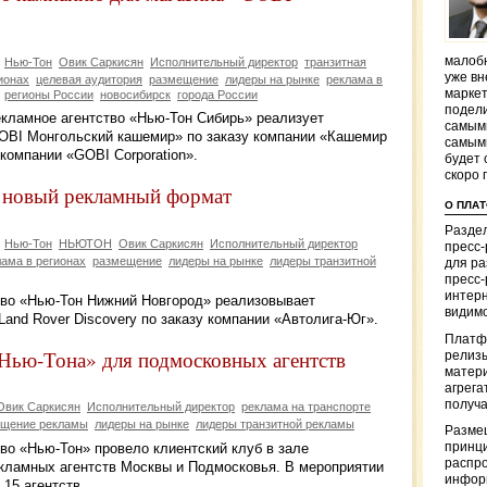
малобю
Нью-Тон
Овик Саркисян
Исполнительный директор
транзитная
уже вн
ионах
целевая аудитория
размещение
лидеры на рынке
реклама в
маркет
регионы России
новосибирск
города России
подели
рекламное агентство «Нью-Тон Сибирь» реализует
самым
OBI Монгольский кашемир» по заказу компании «Кашемир
самым
компании «GOBI Corporation».
будет 
скоро 
л новый рекламный формат
О ПЛА
Раздел
Нью-Тон
НЬЮТОН
Овик Саркисян
Исполнительный директор
пресс
лама в регионах
размещение
лидеры на рынке
лидеры транзитной
для р
пресс-
интерн
ство «Нью-Тон Нижний Новгород» реализовывает
видимо
nd Rover Discovery по заказу компании «Автолига-Юг».
Платф
«Нью-Тона» для подмосковных агентств
релизы
матер
агрега
получа
Овик Саркисян
Исполнительный директор
реклама на транспорте
ещение рекламы
лидеры на рынке
лидеры транзитной рекламы
Разме
принци
тво «Нью-Тон» провело клиентский клуб в зале
распр
кламных агентств Москвы и Подмосковья. В мероприятии
информ
15 агентств.