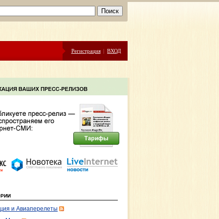
Регистрация
|
ВХОД
ОРИИ
ция и Авиаперелеты