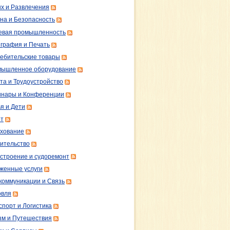
х и Развлечения
на и Безопасность
вая промышленность
графия и Печать
ебительские товары
ышленное оборудование
та и Трудоустройство
нары и Конференции
я и Дети
т
хование
ительство
строение и судоремонт
женные услуги
коммуникации и Связь
овля
спорт и Логистика
зм и Путешествия