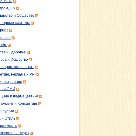
 и Мото
пром, С/х
дарство и Общество
нерные системы
рнет
железо
софт
ота и Здоровье
тура и Искусство
ая промышленность
етинг, Реклама и PR
иностроение
а и СМИ
цина и Фармацевтика
джмент и Консалтинг
ллургия
 и Стиль
ижимость
зование и Наука