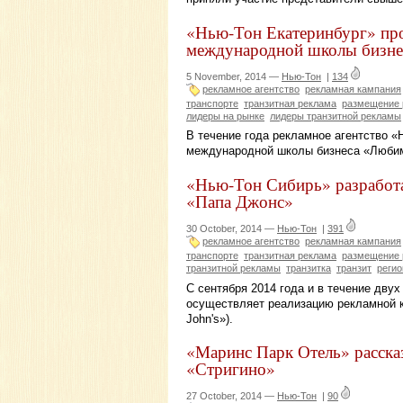
«Нью-Тон Екатеринбург» про
международной школы бизн
5 November, 2014 —
Нью-Тон
|
134
рекламное агентство
рекламная кампания
транспорте
транзитная реклама
размещение
лидеры на рынке
лидеры транзитной рекламы
В течение года рекламное агентство «
международной школы бизнеса «Люби
«Нью-Тон Сибирь» разработа
«Папа Джонс»
30 October, 2014 —
Нью-Тон
|
391
рекламное агентство
рекламная кампания
транспорте
транзитная реклама
размещение
транзитной рекламы
транзитка
транзит
реги
С сентября 2014 года и в течение дву
осуществляет реализацию рекламной к
John's»).
«Маринс Парк Отель» рассказ
«Стригино»
27 October, 2014 —
Нью-Тон
|
90