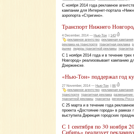
С ноября 2014 года рекламное агентс
кампании для Интернет-портала «Нижни
аэропорта «Стригино».
Транспорт Нижнего Новгород
4 December, 2014 —
Нью-Тон
|
143
рекламное агентство
рекламная кампания
реклама на транспорте
транзитная реклама
р
рынке
лидеры транзитной рекламы
транзитка
С 1 ноября 2014 года и в течение тре
Новгород» реализовывает кампанию дл
Дзержинске.
«Нью-Тон» поддержал год ку
27 November, 2014 —
Нью-Тон
|
86
рекламное агентство
рекламная кампания
транспорте
транзитная реклама
размещение
транзитной рекламы
транзитка
регионы Росс
С 25 марта и в течение года рекламно
проекта «Достояние города» в рамках 
выступила Дирекция городских праздн
С 1 сентября по 30 ноября 2
Сибирь» реализует рекламну