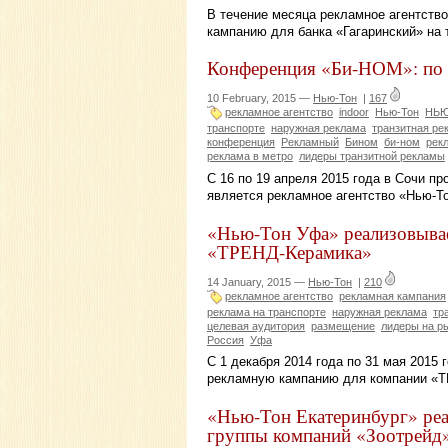
В течение месяца рекламное агентств
кампанию для банка «Гагаринский» на 
Конференция «Би-НОМ»: по 
10 February, 2015 —
Нью-Тон
|
167
рекламное агентство
indoor
Нью-Тон
НЬ
транспорте
наружная реклама
транзитная ре
конференция
Рекламный
Бином
би-ном
рек
реклама в метро
лидеры транзитной рекламы
С 16 по 19 апреля 2015 года в Сочи п
является рекламное агентство «Нью-То
«Нью-Тон Уфа» реализовыва
«ТРЕНД-Керамика»
14 January, 2015 —
Нью-Тон
|
210
рекламное агентство
рекламная кампания
реклама на транспорте
наружная реклама
тр
целевая аудитория
размещение
лидеры на р
Россия
Уфа
С 1 декабря 2014 года по 31 мая 2015
рекламную кампанию для компании «
«Нью-Тон Екатеринбург» ре
группы компаний «Зоотрейд