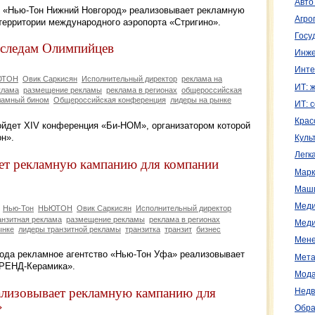
Авто
о «Нью-Тон Нижний Новгород» реализовывает рекламную
Агро
территории международного аэропорта «Стригино».
Госу
следам Олимпийцев
Инже
Инте
ЮТОН
Овик Саркисян
Исполнительный директор
реклама на
ИТ: 
клама
размещение рекламы
реклама в регионах
общероссийская
ламный бином
Общероссийская конференция
лидеры на рынке
ИТ: 
Крас
ройдет XIV конференция «Би-НОМ», организатором которой
н».
Куль
Легк
ет рекламную кампанию для компании
Марк
Маш
Меди
Нью-Тон
НЬЮТОН
Овик Саркисян
Исполнительный директор
анзитная реклама
размещение рекламы
реклама в регионах
Меди
ынке
лидеры транзитной рекламы
транзитка
транзит
бизнес
Мене
 года рекламное агентство «Нью-Тон Уфа» реализовывает
Мета
ТРЕНД-Керамика».
Мода
ализовывает рекламную кампанию для
Недв
»
Обра