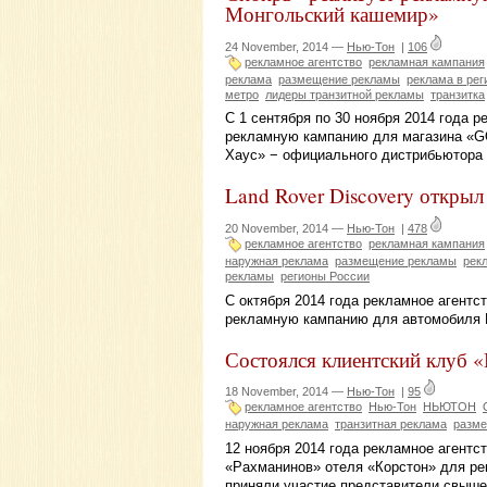
Монгольский кашемир»
24 November, 2014 —
Нью-Тон
|
106
рекламное агентство
рекламная кампания
реклама
размещение рекламы
реклама в рег
метро
лидеры транзитной рекламы
транзитка
С 1 сентября по 30 ноября 2014 года 
рекламную кампанию для магазина «G
Хаус» − официального дистрибьютора 
Land Rover Discovery откры
20 November, 2014 —
Нью-Тон
|
478
рекламное агентство
рекламная кампания
наружная реклама
размещение рекламы
рек
рекламы
регионы России
C октября 2014 года рекламное агент
рекламную кампанию для автомобиля La
Состоялся клиентский клуб 
18 November, 2014 —
Нью-Тон
|
95
рекламное агентство
Нью-Тон
НЬЮТОН
наружная реклама
транзитная реклама
разм
12 ноября 2014 года рекламное агентс
«Рахманинов» отеля «Корстон» для ре
приняли участие представители свыше 