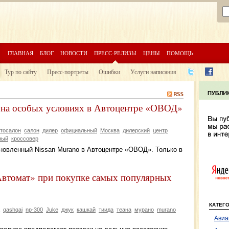
ГЛАВНАЯ
БЛОГ
НОВОСТИ
ПРЕСС-РЕЛИЗЫ
ЦЕНЫ
ПОМОЩЬ
Тур по сайту
Пресс-портреты
Ошибки
Услуги написания
 на особых условиях в Автоцентре «ОВОД»
тосалон
салон
дилер
официальный
Москва
дилерский
центр
ный
кроссовер
бновленный Nissan Murano в Автоцентре «ОВОД». Только в
втомат» при покупке самых популярных
КАТЕГ
qashqai
np-300
Juke
джук
кашкай
тиида
теана
мурано
murano
Авиа