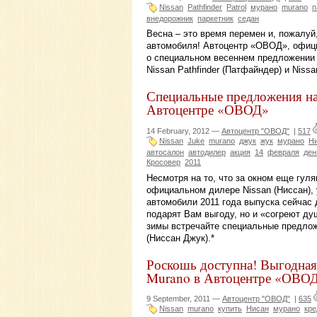
Nissan
Pathfinder
Patrol
мурано
murano
п
внедорожник
паркетник
седан
Весна – это время перемен и, пожалу
автомобиля! Автоцентр «ОВОД», офици
о специальном весеннем предложении 
Nissan Pathfinder (Патфайндер) и Nissan
Специальные предложения на 
Автоцентре «ОВОД»
14 February, 2012 —
Автоцентр "ОВОД"
|
517
Nissan
Juke
murano
джук
жук
мурано
Н
автосалон
автодилер
акция
14
февраля
ден
Кросовер
2011
Несмотря на то, что за окном еще гу
официальном дилере Nissan (Ниссан), 
автомобили 2011 года выпуска сейчас
подарят Вам выгоду, но и «согреют ду
зимы встречайте специальные предложе
(Ниссан Джук).*
Роскошь доступна! Выгодная 
Murano в Автоцентре «ОВО
9 September, 2011 —
Автоцентр "ОВОД"
|
635
Nissan
murano
купить
Нисан
мурано
кре