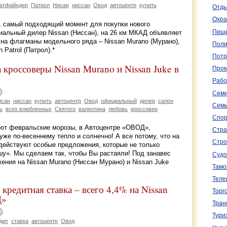
атфайндер
Патрол
Нисан
ниссан
Овод
автоцентр
купить
Отды
Охра
й, самый подходящий момент для покупки нового
Пище
альный дилер Nissan (Ниссан), на 26 км МКАД объявляет
на флагманы модельного ряда – Nissan Murano (Мурано),
Поли
 Patrol (Патрол).*
Потр
кроссоверы Nissan Murano и Nissan Juke в
Пром
Рабо
Семи
исан
ниссан
купить
автоцентр
Овод
официальный
дилер
салон
Семь
ь
всех влюбленных
Святого
валентина
любовь
кроссовер
Спор
ляют февральские морозы, в Автоцентре «ОВОД»,
Стра
уже по-весеннему тепло и солнечно! А все потому, что на
Стро
 действуют особые предложения, которые не только
шу». Мы сделаем так, чтобы Вы растаяли! Под занавес
Судо
ния на Nissan Murano (Ниссан Мурано) и Nissan Juke
Тамо
Теле
кредитная ставка – всего 4,4% на Nissan
Торг
Д»
Тран
Тури
дит
ставка
автоцентр
Овод