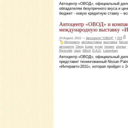
Автоцентр «ОВОД», официальный дилер
обладателям безупречного вкуса и це
бюджет - новую кредитную ставку – вс
Автоцентр «ОВОД» и компа
международную выставку «И
24 August, 2011 —
Автоцентр "ОВОД"
|
703
Интеравто
автовыставка
выставка
Nissa
автоцентр
Овод
kugar
кугар
тюнинг
ателье
Riverside
Jaos
Elford
D.A.D.
Lowenhart
Автоцентр «ОВОД», официальный диле
представит тюнингованный Nissan Patr
«Интеравто-2011», которая пройдет с 