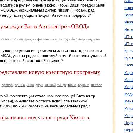
полисе предполагает поездки на дальние расстояния.
Авто
водите за рулем, очень важно, чтобы Ваши поездки были
Агро
 «ОВОД», официальный дилер Nissan (Ниссан), рад
лей, участвующих в акции «Автомат в подарок».*
Госу
Инже
 уже ждет Вас в Автоцентре «ОВОД»
Инте
ИТ: 
тосалон
салон
дилер
официальный
тест-драйв
скидка
мурано
ИТ: 
ьное предложение ценителям элегантности, роскоши и
Крас
км МКАД уже в продаже, пожалуй, самый интеллектуальный
Куль
ано), который заметно обновился!*
Легк
редставляет новую кредитную программу
Марк
Маш
qashqai
np-300
Juke
джук
кашкай
тиида
теана
мурано
murano
Меди
Меди
емой комплектации стало намного проще! Автоцентр
иссан), объявляет о старте новой специальной
Мене
 2,9% до 7,9% годовых на весь модельный ряд.*
Мета
 флагманы модельного ряда Nissan в
Мода
Недв
Обра