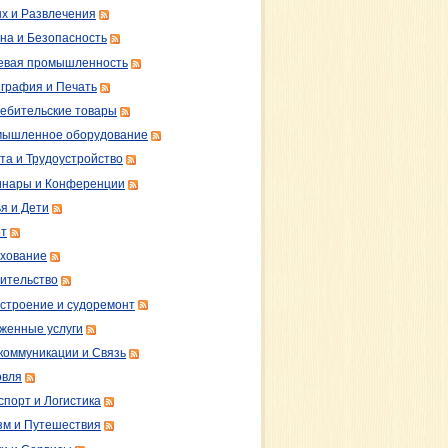
х и Развлечения
на и Безопасность
вая промышленность
графия и Печать
ебительские товары
ышленное оборудование
та и Трудоустройство
нары и Конференции
я и Дети
т
хование
ительство
строение и судоремонт
женные услуги
коммуникации и Связь
овля
спорт и Логистика
зм и Путешествия