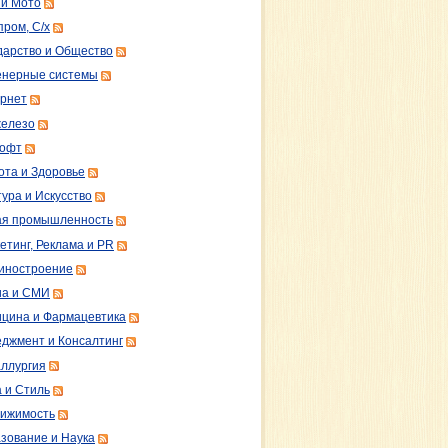
 и Мото
пром, С/х
дарство и Общество
нерные системы
рнет
железо
софт
ота и Здоровье
тура и Искусство
ая промышленность
етинг, Реклама и PR
иностроение
а и СМИ
цина и Фармацевтика
джмент и Консалтинг
ллургия
 и Стиль
ижимость
зование и Наука