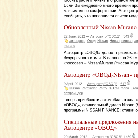
Москва растет! Жизнь в огромном мега
Если Вы ежедневно много времени про
максимально комфортными. Автоцентр
сообщить, что пополнился список моде
Обновленный Nissan Murano
22 June, 2012 —
Автоцентр "ОВОД"
|
343
автоцентр
Овод
Nissan
Нисан
ниссан
ав
murano
Автоцентр «ОВОД» делает привлекател
безупречного стиля. В салоне на 26 
кроссовер – NissanMurano (Ниссан Мур
Автоцентр «ОВОД-Nissan» п
9 April, 2012 —
Автоцентр "ОВОД"
|
617
Nissan
Pathfinder
Patrol
X-Trail
teana
Tiida
патфайндер
Теперь приобрести автомобиль в жела
«ОВОД», официальный дилер Nissan (Н
программы NISSAN FINANCE: ставки от
Специальные предложения на
Автоцентре «ОВОД»
20 March, 2012 —
Автоцентр "ОВОД"
|
450