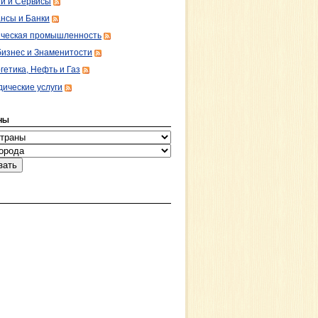
ги и Сервисы
нсы и Банки
ческая промышленность
изнес и Знаменитости
гетика, Нефть и Газ
ические услуги
НЫ