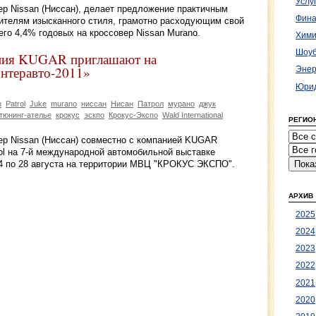
Услу
 Nissan (Ниссан), делает предложение практичным
Фина
нителям изысканного стиля, грамотно расходующим свой
его 4,4% годовых на кроссовер Nissan Murano.
Хими
Шоуб
ния KUGAR приглашают на
нтеравто-2011»
Энер
Юрид
n
Patrol
Juke
murano
ниссан
Нисан
Патрол
мурано
джук
тюнинг-ателье
крокус
эскпо
Крокус-Экспо
Wald International
РЕГИО
р Nissan (Ниссан) совместно с компанией KUGAR
ol на 7-й международной автомобильной выставке
24 по 28 августа на территории МВЦ "КРОКУС ЭКСПО".
АРХИВ
2025
2024
2023
2022
2021
2020