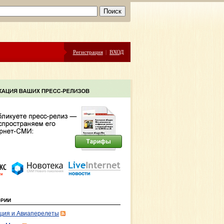
Регистрация
|
ВХОД
ОРИИ
ция и Авиаперелеты