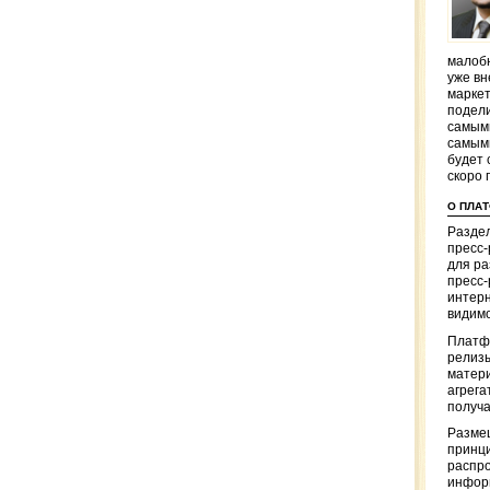
малобю
уже вн
маркет
подели
самым
самым
будет 
скоро 
О ПЛА
Раздел
пресс
для р
пресс-
интерн
видимо
Платф
релизы
матер
агрега
получа
Разме
принци
распр
информ