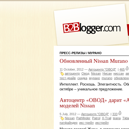
ПРЕСС-РЕЛИЗЫ
/ МУРАНО
Обновленный Nissan Murano
11 October, 2012 —
Автоцентр "ОВОД"
|
465
автоцентр
Овод
Nissan
Нисан
ниссан
ав
тест-драйв
скидка
мурано
murano
обновлен
Интеллект. Роскошь. Элегантность. О
октябре – уникальное предложение.
Автоцентр «ОВОД» дарит «А
моделей Nissan
5 July, 2012 —
Автоцентр "ОВОД"
|
333
Nissan
Pathfinder
Patrol
X-Trail
teana
Tiida
патфайндер
икс-трейл
икстрейл