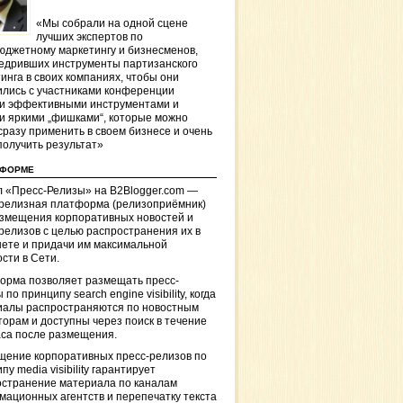
«Мы собрали на одной сцене
лучших экспертов по
джетному маркетингу и бизнесменов,
едривших инструменты партизанского
инга в своих компаниях, чтобы они
лись с участниками конференции
и эффективными инструментами и
и яркими „фишками“, которые можно
сразу применить в своем бизнесе и очень
получить результат»
ТФОРМЕ
 «Пресс-Релизы» на B2Blogger.com —
-релизная платформа (релизоприёмник)
азмещения корпоративных новостей и
релизов с целью распространения их в
ете и придачи им максимальной
сти в Сети.
орма позволяет размещать пресс-
 по принципу search engine visibility, когда
иалы распространяются по новостным
торам и доступны через поиск в течение
са после размещения.
щение корпоративных пресс-релизов по
пу media visibility гарантирует
остранение материала по каналам
ационных агентств и перепечатку текста