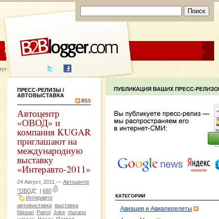
ЦЕНЫ
ПОМОЩЬ
луги написания
ПРЕСС-РЕЛИЗЫ
/
АВТОВЫСТАВКА
Автоцентр
«ОВОД» и
компания KUGAR
приглашают на
международную
выставку
«Интеравто-2011»
24 Август, 2011 —
Автоцентр
"ОВОД"
|
680
КАТЕГОРИИ
Интеравто
автовыставка
выставка
Авиация и Авиаперелеты
Nissan
Patrol
Juke
murano
ниссан
Нисан
Патрол