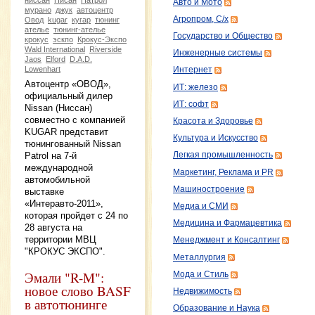
Авто и Мото
мурано
джук
автоцентр
Агропром, С/х
Овод
kugar
кугар
тюнинг
ателье
тюнинг-ателье
Государство и Общество
крокус
эскпо
Крокус-Экспо
Wald International
Riverside
Инженерные системы
Jaos
Elford
D.A.D.
Lowenhart
Интернет
Автоцентр «ОВОД»,
ИТ: железо
официальный дилер
ИТ: софт
Nissan (Ниссан)
совместно с компанией
Красота и Здоровье
KUGAR представит
Культура и Искусство
тюнингованный Nissan
Patrol на 7-й
Легкая промышленность
международной
Маркетинг, Реклама и PR
автомобильной
Машиностроение
выставке
«Интеравто-2011»,
Медиа и СМИ
которая пройдет с 24 по
Медицина и Фармацевтика
28 августа на
территории МВЦ
Менеджмент и Консалтинг
"КРОКУС ЭКСПО".
Металлургия
Эмали "R-M":
Мода и Стиль
новое слово BASF
Недвижимость
в автотюнинге
Образование и Наука