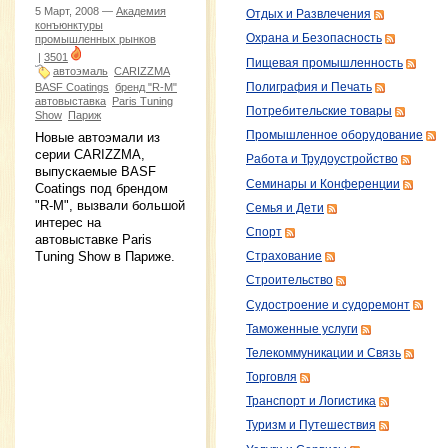
5 Март, 2008 —
Академия
Отдых и Развлечения
конъюнктуры
Охрана и Безопасность
промышленных рынков
|
3501
Пищевая промышленность
автоэмаль
CARIZZMA
Полиграфия и Печать
BASF Coatings
бренд "R-M"
автовыставка
Paris Tuning
Потребительские товары
Show
Париж
Промышленное оборудование
Новые автоэмали из
серии CARIZZMA,
Работа и Трудоустройство
выпускаемые BASF
Семинары и Конференции
Coatings под брендом
"R-M", вызвали большой
Семья и Дети
интерес на
Спорт
автовыставке Paris
Tuning Show в Париже.
Страхование
Строительство
Судостроение и судоремонт
Таможенные услуги
Телекоммуникации и Связь
Торговля
Транспорт и Логистика
Туризм и Путешествия