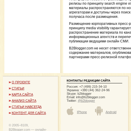
релизы по принципу search engine visi
материалы распространяются по н
агрегаторам и доступны через поиск
получаса после размещения.
Размещение корпоративных пресс-р
принципу media visibility гарантирует
распространение материала по кан
информационных агентств и перепеч
публикации ведущими онлайн СМИ.
B2Blogger.com не несет ответственн
содержание материалов, опубликов
партнерами пресс-релизной платф
КОНТАКТЫ РЕДАКЦИИ САЙТА
О ПРОЕКТЕ
Россия: +7 (499) 215-34-10
СТАТЬИ
Украина: +380 (44) 362-24-96
Skype: b2blogger
КАРТА САЙТА
Email:
info@b2blogger.com
Twitter:
@b2blogger
АНАЛИЗ САЙТА
СТАТЬИ НАВСЕГДА
IPhone
Android
КОНТЕНТ ДЛЯ САЙТА
© 2005−8109,
B2Blogger.com — онлайн-